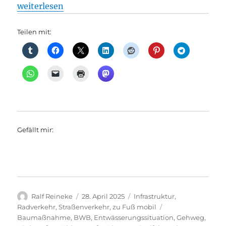
„Neugestaltung der Schlichtallee: Neue Wege für R
weiterlesen
Teilen mit:
Gefällt mir:
Autor
Veröffentlicht
Kategorien
Ralf Reineke
28. April 2025
Infrastruktur
,
am
Schlagwörter
Radverkehr
,
Straßenverkehr
,
zu Fuß mobil
Baumaßnahme
,
BWB
,
Entwässerungssituation
,
Gehweg
,