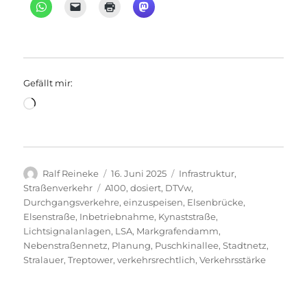
Gefällt mir:
Wird
geladen …
Autor
Veröffentlicht
Kategorien
Ralf Reineke
16. Juni 2025
Infrastruktur
,
am
Schlagwörter
Straßenverkehr
A100
,
dosiert
,
DTVw
,
Durchgangsverkehre
,
einzuspeisen
,
Elsenbrücke
,
Elsenstraße
,
Inbetriebnahme
,
Kynaststraße
,
Lichtsignalanlagen
,
LSA
,
Markgrafendamm
,
Nebenstraßennetz
,
Planung
,
Puschkinallee
,
Stadtnetz
,
Stralauer
,
Treptower
,
verkehrsrechtlich
,
Verkehrsstärke