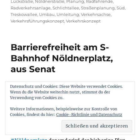
Lückstraße
,
Nöldnerstraße
,
Planung
,
Radfahrende
,
Radverkehrsanlage
,
Schlichtallee
,
Straßenplanung
,
Süd
,
Treskowallee
,
Umbau
,
Umleitung
,
Verkehrsachse
,
Verkehrsführungskonzept
,
Verkehrskonzept
Barrierefreiheit am S-
Bahnhof Nöldnerplatz,
aus Senat
Datenschutz und Cookies: Diese Website verwendet Cookies.
20.03.2025
Wenn du die Website weiterhin nutzt, stimmst du der
Verwendung von Cookies zu.
Frage 1:
Weitere Informationen, beispielsweise zur Kontrolle von
Cookies, findest du hier:
Cookie-Richtlinie und Datenschutz
Wie stellt sich der aktuelle
#Zeitplan
für den
#barrierefreien
#Umbau
des S-Bahnhofs