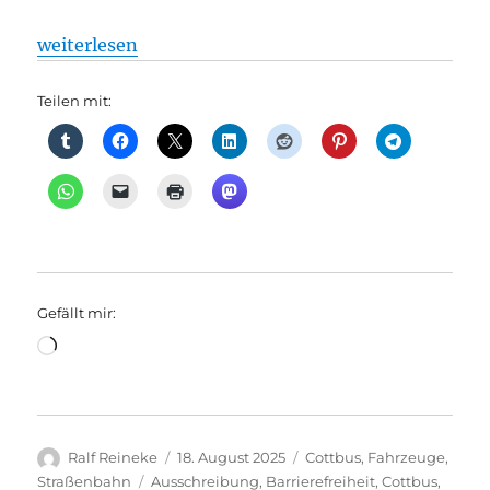
„Ein neuer Meilenstein für den Nahverkehr in Cott
weiterlesen
Teilen mit:
Gefällt mir:
Wird
geladen …
Autor
Veröffentlicht
Kategorien
Ralf Reineke
18. August 2025
Cottbus
,
Fahrzeuge
,
am
Schlagwörter
Straßenbahn
Ausschreibung
,
Barrierefreiheit
,
Cottbus
,