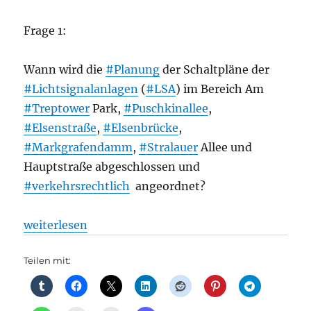
Frage 1:
Wann wird die
#Planung
der Schaltpläne der
#Lichtsignalanlagen
(
#LSA
) im Bereich Am
#Treptower
Park,
#Puschkinallee
,
#Elsenstraße
,
#Elsenbrücke
,
#Markgrafendamm
,
#Stralauer
Allee und
Hauptstraße abgeschlossen und
#verkehrsrechtlich
angeordnet?
„Alles auf Grün: Verkehrschaos am 16. Bauabschnitt
weiterlesen
Teilen mit: