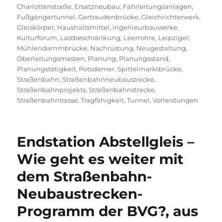
Charlottenstraße
,
Ersatzneubau
,
Fahrleitungsanlagen
,
Fußgängertunnel
,
Gertraudenbrücke
,
Gleichrichterwerk
,
Gleiskörper
,
Haushaltsmittel
,
Ingenieurbauwerke
,
Kulturforum
,
Lastbeschränkung
,
Leerrohre
,
Leipziger
,
Mühlendammbrücke
,
Nachrüstung
,
Neugestaltung
,
Oberleitungsmasten
,
Planung
,
Planungsstand
,
Planungstätigkeit
,
Potsdamer
,
Spittelmarktbrücke
,
Straßenbahn
,
Straßenbahnneubaustrecke
,
Straßenbahnprojekts
,
Straßenbahnstrecke
,
Straßenbahntrasse
,
Tragfähigkeit
,
Tunnel
,
Vorleistungen
Endstation Abstellgleis –
Wie geht es weiter mit
dem Straßenbahn-
Neubaustrecken-
Programm der BVG?, aus