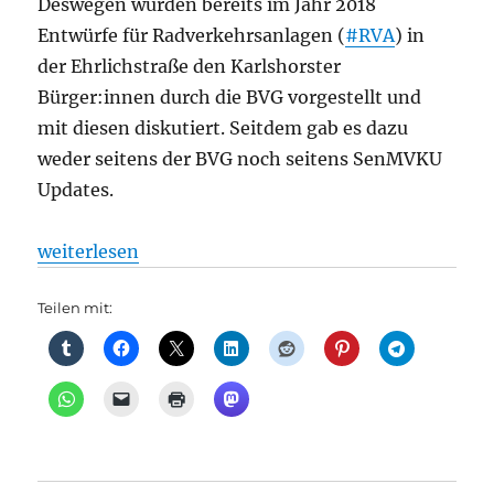
Deswegen wurden bereits im Jahr 2018
Entwürfe für Radverkehrsanlagen (
#RVA
) in
der Ehrlichstraße den Karlshorster
Bürger:innen durch die BVG vorgestellt und
mit diesen diskutiert. Seitdem gab es dazu
weder seitens der BVG noch seitens SenMVKU
Updates.
„Radverkehrsanlagen in der Ehrlichstraße in Karlsh
weiterlesen
Teilen mit: