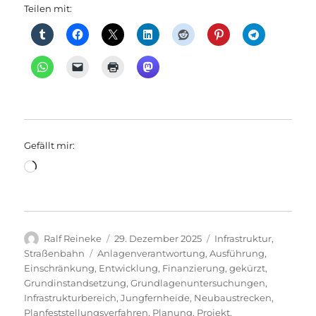
Teilen mit:
Gefällt mir:
Wird
geladen …
Autor
Veröffentlicht
Kategorien
Ralf Reineke
29. Dezember 2025
Infrastruktur
,
am
Schlagwörter
Straßenbahn
Anlagenverantwortung
,
Ausführung
,
Einschränkung
,
Entwicklung
,
Finanzierung
,
gekürzt
,
Grundinstandsetzung
,
Grundlagenuntersuchungen
,
Infrastrukturbereich
,
Jungfernheide
,
Neubaustrecken
,
Planfeststellungsverfahren
,
Planung
,
Projekt
,