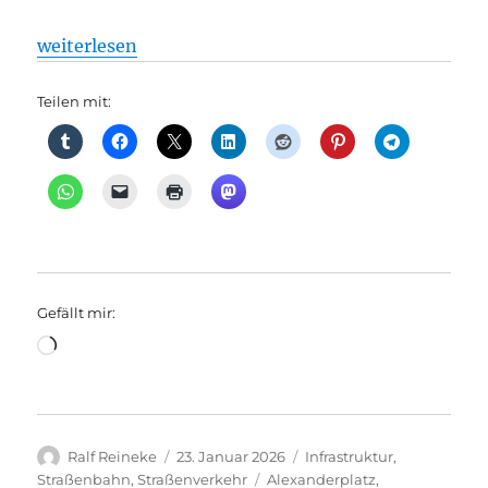
„Status des Straßenbahnprojekts Alexanderplatz-K
weiterlesen
Teilen mit:
Gefällt mir:
Wird
geladen …
Autor
Veröffentlicht
Kategorien
Ralf Reineke
23. Januar 2026
Infrastruktur
,
am
Schlagwörter
Straßenbahn
,
Straßenverkehr
Alexanderplatz
,