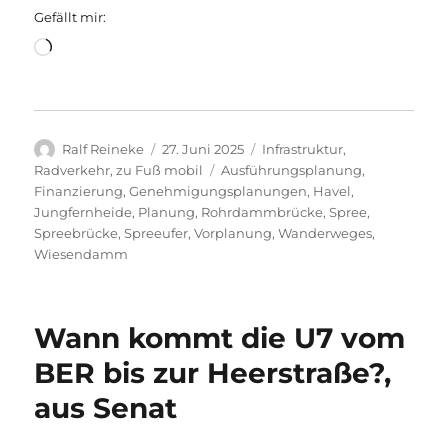
Gefällt mir:
Wird
geladen …
Autor
Veröffentlicht
Kategorien
Ralf Reineke
27. Juni 2025
Infrastruktur
,
am
Schlagwörter
Radverkehr
,
zu Fuß mobil
Ausführungsplanung
,
Finanzierung
,
Genehmigungsplanungen
,
Havel
,
Jungfernheide
,
Planung
,
Rohrdammbrücke
,
Spree
,
Spreebrücke
,
Spreeufer
,
Vorplanung
,
Wanderweges
,
Wiesendamm
Wann kommt die U7 vom
BER bis zur Heerstraße?,
aus Senat