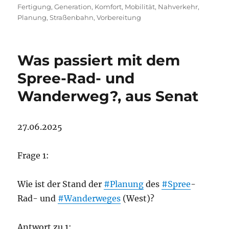
Fertigung
,
Generation
,
Komfort
,
Mobilität
,
Nahverkehr
,
Planung
,
Straßenbahn
,
Vorbereitung
Was passiert mit dem
Spree-Rad- und
Wanderweg?, aus Senat
27.06.2025
Frage 1:
Wie ist der Stand der
#Planung
des
#Spree
-
Rad- und
#Wanderweges
(West)?
Antwort zu 1: