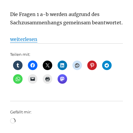
Die Fragen 1 a-b werden aufgrund des
Sachzusammenhangs gemeinsam beantwortet.
„Wann kommt die U7 vom BER bis zur Heerstraße?,
weiterlesen
Teilen mit:
Gefällt mir:
Wird
geladen …