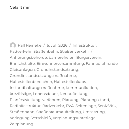
Gefällt mir:
Autor
Veröffentlicht
Kategorien
Ralf Reineke
6. Juli 2026
Infrastruktur
,
am
Schlagwörter
Radverkehr
,
Straßenbahn
,
Straßenverkehr
Anhörungsbehörde
,
barrierefreien
,
Bürgerverein
,
Ehrlichstraße
,
Einwohnerversammlung
,
Fahrradfahrende
,
Gleisanlagen
,
Grundinstandsetzung
,
Grundinstandsetzungsmaßnahme
,
Haltestellenbereichen
,
Haltestellenkaps
,
Instandhaltungsmaßnahme
,
Kommunikation
,
kurzfristige
,
Lebensdauer
,
Neuaufteilung
,
Planfeststellungsverfahren
,
Planung
,
Planungsstand
,
Radinfrastruktur
,
Radverkehr
,
RVA
,
Seitenlage
,
SenMVKU
,
Straßenbahn
,
Straßenraumaufteilung
,
Umsetzung
,
Verlegung
,
Verschleiß
,
Vorplanungsunterlage
,
Zeitplanung