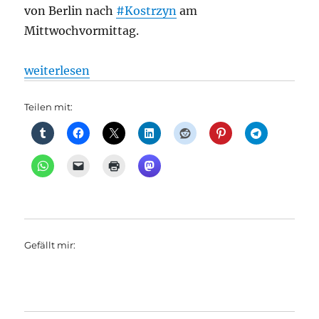
von Berlin nach
#Kostrzyn
am
Mittwochvormittag.
„Bahnverkehr: Oder-Brücke: Freundschaftsbeweis i
weiterlesen
Teilen mit:
Gefällt mir: