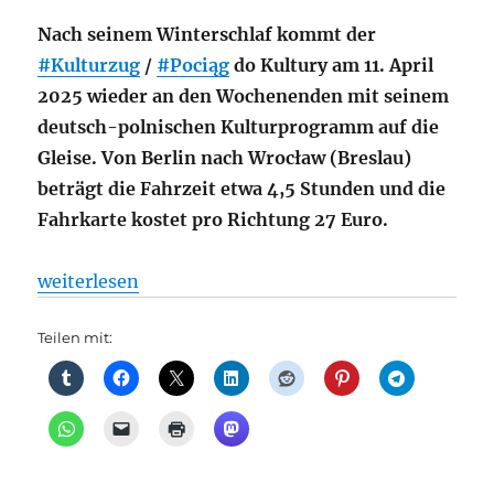
Nach seinem Winterschlaf kommt der
#Kulturzug
/
#Pociąg
do Kultury am 11. April
2025 wieder an den Wochenenden mit seinem
deutsch-polnischen Kulturprogramm auf die
Gleise. Von Berlin nach Wrocław (Breslau)
beträgt die Fahrzeit etwa 4,5 Stunden und die
Fahrkarte kostet pro Richtung 27 Euro.
„Regionalverkehr: 10 Jahre Kulturzug / Pociąg do Ku
weiterlesen
Teilen mit: