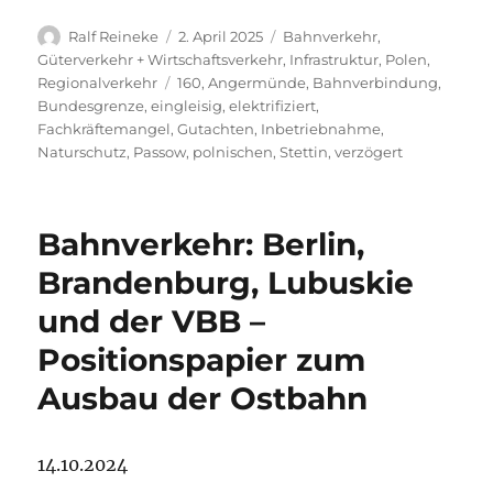
Autor
Veröffentlicht
Kategorien
Ralf Reineke
2. April 2025
Bahnverkehr
,
am
Güterverkehr + Wirtschaftsverkehr
,
Infrastruktur
,
Polen
,
Schlagwörter
Regionalverkehr
160
,
Angermünde
,
Bahnverbindung
,
Bundesgrenze
,
eingleisig
,
elektrifiziert
,
Fachkräftemangel
,
Gutachten
,
Inbetriebnahme
,
Naturschutz
,
Passow
,
polnischen
,
Stettin
,
verzögert
Bahnverkehr: Berlin,
Brandenburg, Lubuskie
und der VBB –
Positionspapier zum
Ausbau der Ostbahn
14.10.2024