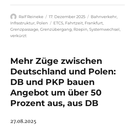
Autor
Veröffentlicht
Kategorien
Ralf Reineke
17. Dezember 2025
Bahnverkehr
,
am
Schlagwörter
Infrastruktur
,
Polen
ETCS
,
Fahrtzeit
,
Frankfurt
,
Grenzpassage
,
Grenzübergang
,
Rzepin
,
Systemwechsel
,
verkürzt
Mehr Züge zwischen
Deutschland und Polen:
DB und PKP bauen
Angebot um über 50
Prozent aus, aus DB
27.08.2025