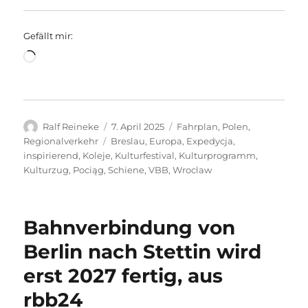
Gefällt mir:
Wird
geladen …
Autor
Veröffentlicht
Kategorien
Ralf Reineke
7. April 2025
Fahrplan
,
Polen
,
am
Schlagwörter
Regionalverkehr
Breslau
,
Europa
,
Expedycja
,
inspirierend
,
Koleje
,
Kulturfestival
,
Kulturprogramm
,
Kulturzug
,
Pociąg
,
Schiene
,
VBB
,
Wroclaw
Bahnverbindung von
Berlin nach Stettin wird
erst 2027 fertig, aus
rbb24