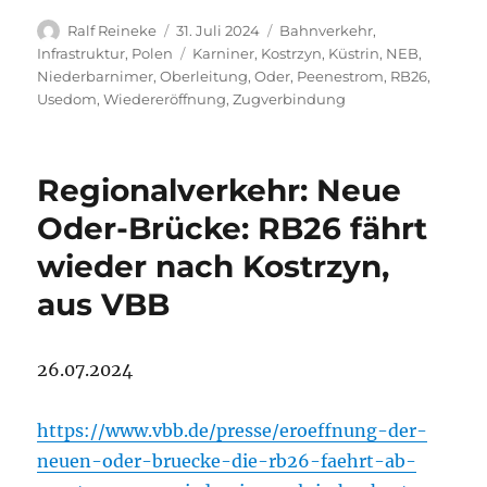
Autor
Veröffentlicht
Kategorien
Ralf Reineke
31. Juli 2024
Bahnverkehr
,
am
Schlagwörter
Infrastruktur
,
Polen
Karniner
,
Kostrzyn
,
Küstrin
,
NEB
,
Niederbarnimer
,
Oberleitung
,
Oder
,
Peenestrom
,
RB26
,
Usedom
,
Wiedereröffnung
,
Zugverbindung
Regionalverkehr: Neue
Oder-Brücke: RB26 fährt
wieder nach Kostrzyn,
aus VBB
26.07.2024
https://www.vbb.de/presse/eroeffnung-der-
neuen-oder-bruecke-die-rb26-faehrt-ab-