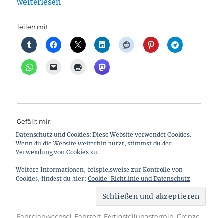
„Regionalverkehr: Neue Oder-Brücke: RB26 fährt w
weiterlesen
Teilen mit:
Gefällt mir:
Datenschutz und Cookies: Diese Website verwendet Cookies.
Wenn du die Website weiterhin nutzt, stimmst du der
Verwendung von Cookies zu.
Weitere Informationen, beispielsweise zur Kontrolle von
Cookies, findest du hier:
Cookie-Richtlinie und Datenschutz
Autor
Veröffentlicht
Kategorien
Ralf Reineke
26. Juli 2024
Infrastruktur
,
Polen
,
am
Schlagwörter
Regionalverkehr
120
,
Autobrücke
,
Bröcker
,
Brücke
,
Brückenbauwerk
,
Deutsch
,
Ersatzverkehr
,
Fahrplanwechsel
,
Fahrzeit
,
Fertigstellungstermin
,
Grenze
,