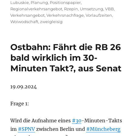
Lubuskie
,
Planung
,
Positionspapier
,
Regionalverkehrsangebot
,
Rzepin
,
Umsetzung
,
VBB
,
Verkehrsangebot
,
Verkehrsnachfrage
,
Vorlaufzeiten
,
Woiwodschaft
,
zweigleisig
Ostbahn: Fährt die RB 26
bald wirklich im 30-
Minuten Takt?, aus Senat
19.09.2024
Frage 1:
Wird die Aufnahme eines
#30
-Minuten-Takts
im
#SPNV
zwischen Berlin und
#Müncheberg