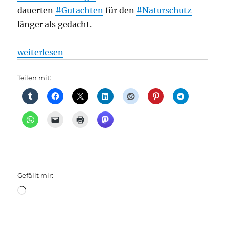
dauerten
#Gutachten
für den
#Naturschutz
länger als gedacht.
„Bahnverbindung von Berlin nach Stettin wird erst 
weiterlesen
Teilen mit:
Gefällt mir:
Wird
geladen …