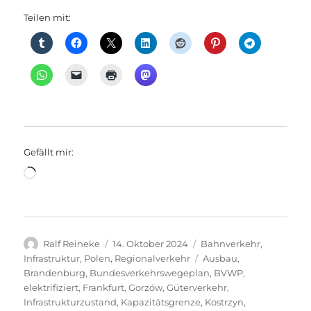
Teilen mit:
Gefällt mir:
Wird
geladen …
Autor
Veröffentlicht
Kategorien
Ralf Reineke
14. Oktober 2024
Bahnverkehr
,
am
Schlagwörter
Infrastruktur
,
Polen
,
Regionalverkehr
Ausbau
,
Brandenburg
,
Bundesverkehrswegeplan
,
BVWP
,
elektrifiziert
,
Frankfurt
,
Gorzów
,
Güterverkehr
,
Infrastrukturzustand
,
Kapazitätsgrenze
,
Kostrzyn
,