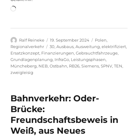
Wird
geladen …
Autor
Veröffentlicht
Kategorien
Ralf Reineke
19. September 2024
Polen
,
am
Schlagwörter
Regionalverkehr
30
,
Ausbaus
,
Ausweitung
,
elektrifiziert
,
Ersatzkonzept
,
Finanzierungen
,
Gebrauchtfahrzeuge
,
Grundlagenplanung
,
InfraGo
,
Leistungsphasen
,
Müncheberg
,
NEB
,
Ostbahn
,
RB26
,
Siemens
,
SPNV
,
TEN
,
zweigleisig
Bahnverkehr: Oder-
Brücke:
Freundschaftsbeweis in
Weiß, aus Neues