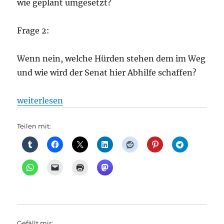
wie geplant umgesetzt?
Frage 2:
Wenn nein, welche Hürden stehen dem im Weg
und wie wird der Senat hier Abhilfe schaffen?
„Ostbahn: Fährt die RB 26 bald wirklich im 30-Min
weiterlesen
Teilen mit:
Gefällt mir: