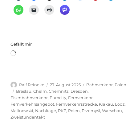
Gefällt mir:
Wird
geladen …
Autor
Veröffentlicht
Kategorien
Ralf Reineke
27. August 2025
Bahnverkehr
,
Polen
am
Schlagwörter
Breslau
,
Chelm
,
Chemnitz
,
Dresden
,
Eisenbahnverkehr
,
Eurocity
,
Fernverkehr
,
Fernverkehrsangebot
,
Fernverkehrsstrecke
,
Krakau
,
Lodz
,
Malinowski
,
Nachfrage
,
PKP
,
Polen
,
Przemyśl
,
Warschau
,
Zweistundentakt