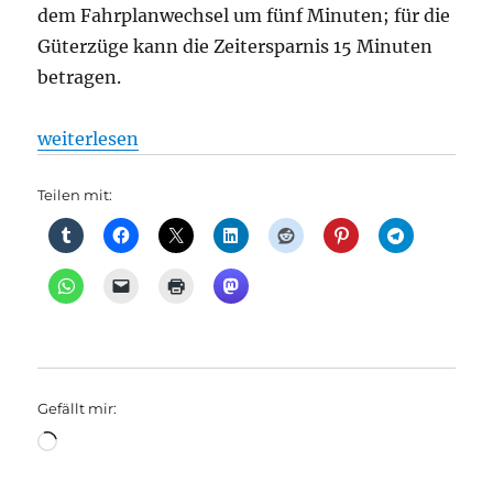
dem Fahrplanwechsel um fünf Minuten; für die
Güterzüge kann die Zeitersparnis 15 Minuten
betragen.
„Schnellere Grenzpassage für Züge am Übergang Fra
weiterlesen
Teilen mit:
Gefällt mir:
Wird
geladen …