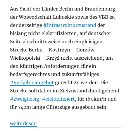
Aus Sicht der Länder Berlin und Brandenburg,
der Woiwodschaft Lubuskie sowie des VBB ist
der derzeitige
#Infrastrukturzustand
der
bislang nicht elektrifizierten, auf deutscher
Seite abschnittsweise noch eingleisigen
Strecke Berlin – Kostrzyn – Gorzów
Wielkopolski – Krzyż nicht ausreichend, um
den künftigen Anforderungen für ein
bedarfsgerechtes und zukunftsfähiges
#Verkehrsangebot
gerecht zu werden. Die
Strecke soll daher im Zielzustand durchgehend
#zweigleisig
,
#elektrifiziert
, für 160km/h und
für 740m lange Güterzüge ausgebaut sein.
„Bahnverkehr: Berlin, Brandenburg, Lubuskie und 
weiterlesen