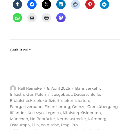
Gefällt mir:
Autor
Veröffentlicht
Kategorien
Ralf Reineke
8. April 2026
Bahnverkehr
,
am
Schlagwörter
Infrastruktur
,
Polen
ausgebaut
,
Dauerschleife
,
Elbtalstrecke
,
elektrifiziert
,
elektrifizierten
,
Fahrgastverband
,
Finanzierung
,
Grenze
,
Grenzübergang
,
Iffländer
,
Kostrzyn
,
Legnica
,
Ministerpräsidenten
,
München
,
Neißebrücke
,
Neubaustrecke
,
Nürnberg
,
Osteuropa
,
Piła
,
polnische
,
Prag
,
Pro
,