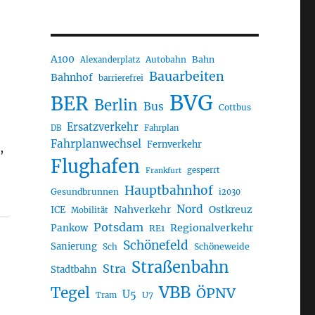
A100
Autobahn
Bahn
Alexanderplatz
Bauarbeiten
Bahnhof
barrierefrei
BVG
BER
Berlin
Bus
Cottbus
Ersatzverkehr
DB
Fahrplan
Fahrplanwechsel
Fernverkehr
,
Flughafen
gesperrt
Frankfurt
Hauptbahnhof
Gesundbrunnen
i2030
Nord
Nahverkehr
Ostkreuz
ICE
Mobilität
Potsdam
Regionalverkehr
Pankow
RE1
Schönefeld
Sanierung
Sch
Schöneweide
Straßenbahn
Stra
Stadtbahn
VBB
Tegel
ÖPNV
U5
U7
Tram