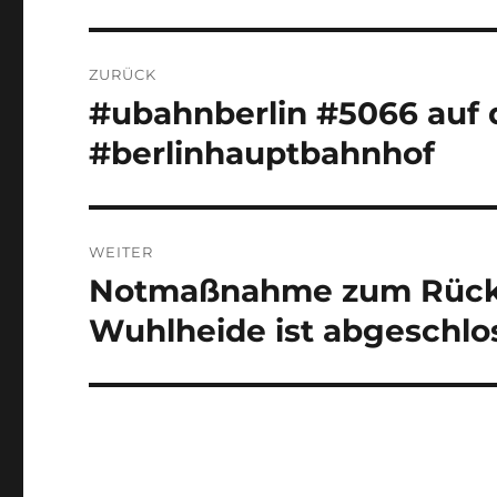
Beitragsnavigation
ZURÜCK
#ubahnberlin #5066 auf 
Vorheriger
Beitrag:
#berlinhauptbahnhof
WEITER
Notmaßnahme zum Rückb
Nächster
Beitrag:
Wuhlheide ist abgeschlo