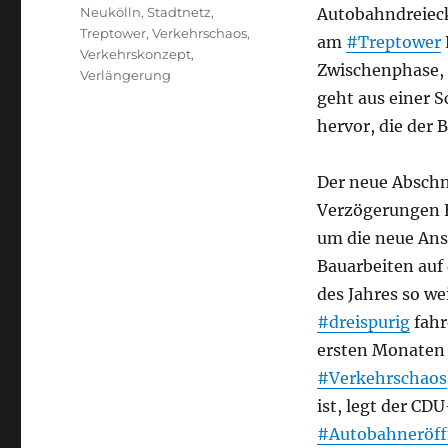
Neukölln
,
Stadtnetz
,
Autobahndreie
Treptower
,
Verkehrschaos
,
am
#Treptower
Verkehrskonzept
,
Zwischenphase, 
Verlängerung
geht aus einer S
hervor, die der 
Der neue Abschni
Verzögerungen E
um die neue Ans
Bauarbeiten auf 
des Jahres so we
#dreispurig
fahr
ersten Monaten 
#Verkehrschaos
ist, legt der CD
#Autobahneröf