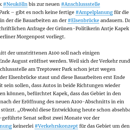
ck
#Neukölln
bis zur neuen
#Anschlussstelle
Park – gibt es noch keine fertige
#Ampelplanung
für die
in der die Bauarbeiten an der
#Elsenbrücke
andauern. D
chriftlichen Anfrage der Grünen-Politikerin Antje Kapek
Berliner Morgenpost vorliegt.
tt der umstrittenen A100 soll nach einigen
nde August eröffnet werden. Weil sich der Verkehr rund
chlussstelle am Treptower Park schon jetzt wegen
der Elsenbrücke staut und diese Bauarbeiten erst Ende
it sein sollen, dass Autos in beide Richtungen wieder
en können, befürchtet Kapek, dass das Gebiet in den
nach der Eröffnung des neuen A100-Abschnitts in ein
stürzt. „Obwohl diese Entwicklung heute schon absehb
U-geführte Senat selbst zwei Monate vor der
fnung
keinerlei
#Verkehrskonzept
für das Gebiet um den