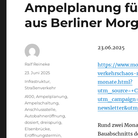
Ampelplanung für
aus Berliner Mor
23.06.2025
Autor
Ralf Reineke
https://www.mo
Veröffentlicht
23. Juni 2025
verkehrschaos-
am
Kategorien
Infrastruktur
,
monate.html?
Straßenverkehr
utm_source=+
Schlagwörter
A100
,
Ampelplanung
,
utm_campaign=
Ampelschaltung
,
newsletter&ut
Anschlussstelle
,
Autobahneröffnung
,
dosiert
,
dreispurig
,
Rund zwei Mona
Elsenbrücke
,
Bauabschnitts 
Eröffnungstermin
,