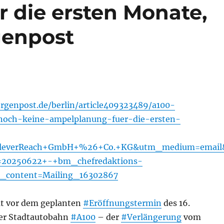
 die ersten Monate,
genpost
rgenpost.de/berlin/article409323489/a100-
noch-keine-ampelplanung-fuer-die-ersten-
CleverReach+GmbH+%26+Co.+KG&utm_medium=email
20250622+-+bm_chefredaktions-
m_content=Mailing_16302867
t vor dem geplanten
#Eröffnungstermin
des 16.
der Stadtautobahn
#A100
– der
#Verlängerung
vom