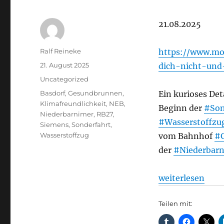
21.08.2025
Autor
Ralf Reineke
https://www.mor
Veröffentlicht
21. August 2025
dich-nicht-und
am
Kategorien
Uncategorized
Schlagwörter
Basdorf
,
Gesundbrunnen
,
Ein kurioses Det
Klimafreundlichkeit
,
NEB
,
Beginn der
#Son
Niederbarnimer
,
RB27
,
#Wasserstoffzu
Siemens
,
Sonderfahrt
,
Wasserstoffzug
vom Bahnhof
#
der
#Niederbar
„Regionalverkeh
weiterlesen
Teilen mit: