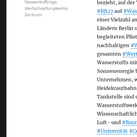
Wasserstoffzüge
,
bezieht, auf der
Wertschöpfungskette
,
#RB27
auf
#Was
Zentrum
einer Vielzahl 
Ländern Berlin 
begleiteten Pilo
nachhaltigen
#W
gesamten
#Wert
Wasserstoffs mi
Sonnenenergie b
Unternehmen, wi
Heidekrautbahn.
Tankstelle sind 
Wasserstoffwer
Wissenschaftlic
Luft- und
#Raum
#Universität
#C