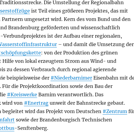
 Traditionsstrecke. Die Umstellung der Regionalbahn
serstoffzüge
ist Teil eines größeren Projektes, das mit
an Partnern umgesetzt wird. Kern des vom Bund und den
und Brandenburg geförderten und wissenschaftlich
t-Verbundprojektes ist der Aufbau einer regionalen,
asserstoffinfrastruktur
– und damit die Umsetzung der
schöpfungskette
: von der Produktion des grünen
t Hilfe von lokal erzeugtem Strom aus Wind- und
is zu dessen Verbrauch durch regional agierende
e beispielsweise der
#Niederbarnimer
Eisenbahn mit d
 Für die Projektkoordination sowie den Bau der
die
#Kreiswerke
Barnim verantwortlich. Das
k wird von
#Enertrag
unweit der Bahnstrecke gebaut.
h begleitet wird das Projekt vom Deutschen
#Zentrum
fü
fahrt
sowie der Brandenburgisch Technischen
ottbus
-Senftenberg.