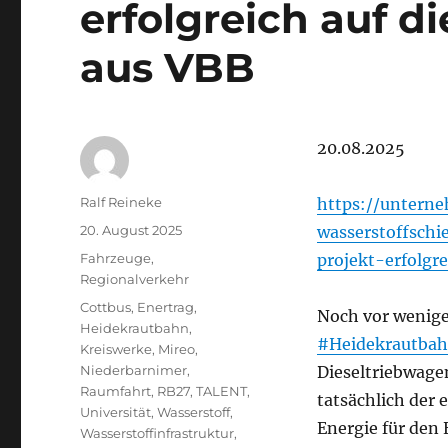
erfolgreich auf d
aus VBB
20.08.2025
Autor
Ralf Reineke
https://unterne
Veröffentlicht
20. August 2025
wasserstoffschi
am
Kategorien
Fahrzeuge
,
projekt-erfolgr
Regionalverkehr
Schlagwörter
Cottbus
,
Enertrag
,
Noch vor wenigen
Heidekrautbahn
,
#Heidekrautba
Kreiswerke
,
Mireo
,
Niederbarnimer
,
Dieseltriebwage
Raumfahrt
,
RB27
,
TALENT
,
tatsächlich der
Universität
,
Wasserstoff
,
Energie für den 
Wasserstoffinfrastruktur
,