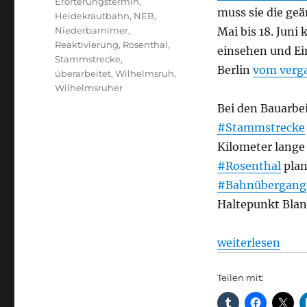
Erörterungstermin
,
muss sie die ge
Heidekrautbahn
,
NEB
,
Niederbarnimer
,
Mai bis 18. Jun
Reaktivierung
,
Rosenthal
,
einsehen und Ei
Stammstrecke
,
Berlin
vom verga
überarbeitet
,
Wilhelmsruh
,
Wilhelmsruher
Bei den Bauarbe
#Stammstrecke
Kilometer lange 
#Rosenthal
plan
#Bahnübergang
Haltepunkt Blank
„Bauarbeiten ve
weiterlesen
Teilen mit: