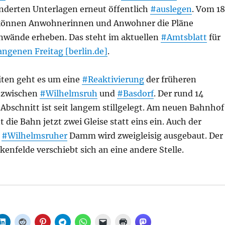
änderten Unterlagen erneut öffentlich
#auslegen
. Vom 18
i können Anwohnerinnen und Anwohner die Pläne
nwände erheben. Das steht im aktuellen
#Amtsblatt
für
ngenen Freitag [berlin.de]
.
iten geht es um eine
#Reaktivierung
der früheren
zwischen
#Wilhelmsruh
und
#Basdorf
. Der rund 14
Abschnitt ist seit langem stillgelegt. Am neuen Bahnhof
t die Bahn jetzt zwei Gleise statt eins ein. Auch der
#Wilhelmsruher
Damm wird zweigleisig ausgebaut. Der
enfelde verschiebt sich an eine andere Stelle.
rzögern sich: Pläne für Heidekrautbahn erneut geändert