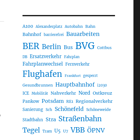
A100
Autobahn
Bahn
Alexanderplatz
Bauarbeiten
Bahnhof
barrierefrei
BVG
BER
Berlin
Bus
Cottbus
Ersatzverkehr
DB
Fahrplan
Fahrplanwechsel
Fernverkehr
Flughafen
gesperrt
Frankfurt
Hauptbahnhof
Gesundbrunnen
i2030
Nord
Nahverkehr
Ostkreuz
ICE
Mobilität
Potsdam
Regionalverkehr
Pankow
RE1
Schönefeld
e
Sanierung
Sch
Schöneweide
Straßenbahn
Stra
Stadtbahn
VBB
Tegel
ÖPNV
U5
U7
Tram