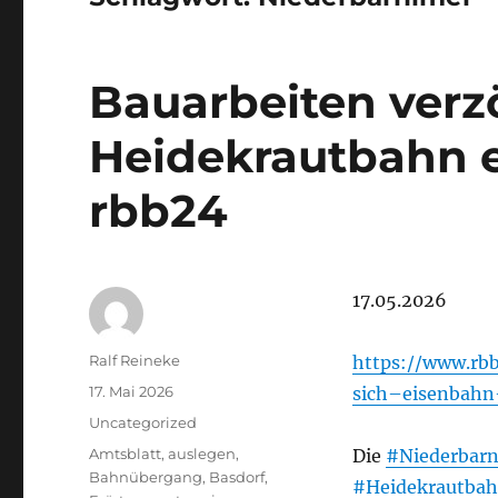
Bauarbeiten verzö
Heidekrautbahn e
rbb24
17.05.2026
Autor
Ralf Reineke
https://www.rbb
Veröffentlicht
17. Mai 2026
sich–eisenbahn
am
Kategorien
Uncategorized
Schlagwörter
Amtsblatt
,
auslegen
,
Die
#Niederbar
Bahnübergang
,
Basdorf
,
#Heidekrautba