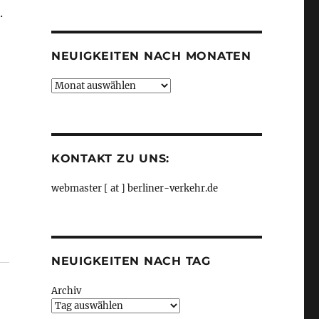
.
Kategorien
NEUIGKEITEN NACH MONATEN
Neuigkeiten
nach
Monaten
KONTAKT ZU UNS:
webmaster [ at ] berliner-verkehr.de
, aus rbb24“
NEUIGKEITEN NACH TAG
Archiv