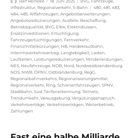
Autor
Veröffentlicht
Kategorien
Ralf Reineke
18. Juni 2025
BVG
,
Fahrzeuge
,
am
Schlagwörter
Infrastruktur
,
Regionalverkehr
,
S-Bahn
480
,
481
,
483
,
484
,
485
,
Altfahrzeugen
,
Angebotserweiterungen
,
Angebotsreduzierungen
,
Ausfälle
,
Beschaffung
,
Betriebsqualität
,
BVG
,
Elbe
,
Elektrobussen
,
Ersatzinvestitionen
,
Ertüchtigung
,
Fahrzeugertüchtigungen
,
Fernverkehr
,
Finanzmittelkürzungen
,
HB
,
Heidekrautbahn
,
Interimsverkehrsvertrag
,
Langlebigkeit
,
Lasten
,
Laufzeiten
,
Leistungsreduzierungen
,
Minderleistungen
,
NES
,
Neufahrzeuge
,
NOB
,
Nord
,
Nordwestbrandenburg
,
NOS
,
NWB
,
ÖPNV
,
Ostbrandenburg
,
RegG
,
Regionalbahnverkehrs
,
Regionalisierungsmittel
,
Regionalverkehr
,
Ring
,
Schienenfahrzeugen
,
SPNV
,
Stadtbahn
,
Süd
,
Tarifanerkennung
,
Teilnetz
,
Trendumkehr
,
Verausgabung
,
Vergütungsanspruch
,
Verkehrsverträge
,
Verkehrsverträgen
,
Weiterbetrieb
,
Zahlungen
Fast eine halbe Milliarde