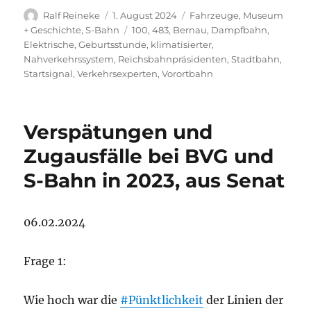
Autor
Veröffentlicht
Kategorien
Ralf Reineke
1. August 2024
Fahrzeuge
,
Museum
am
Schlagwörter
+ Geschichte
,
S-Bahn
100
,
483
,
Bernau
,
Dampfbahn
,
Elektrische
,
Geburtsstunde
,
klimatisierter
,
Nahverkehrssystem
,
Reichsbahnpräsidenten
,
Stadtbahn
,
Startsignal
,
Verkehrsexperten
,
Vorortbahn
Verspätungen und
Zugausfälle bei BVG und
S-Bahn in 2023, aus Senat
06.02.2024
Frage 1:
Wie hoch war die
#Pünktlichkeit
der Linien der