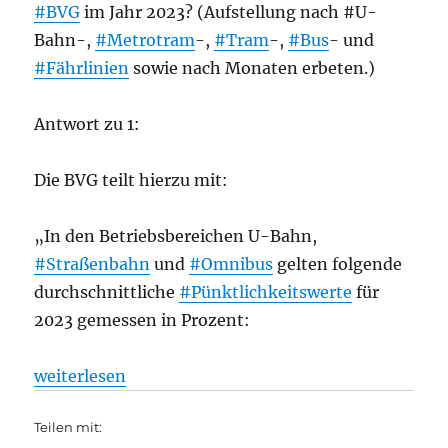
#BVG
im Jahr 2023? (Aufstellung nach #U-
Bahn-,
#Metrotram
-,
#Tram
-,
#Bus
- und
#Fährlinien
sowie nach Monaten erbeten.)
Antwort zu 1:
Die BVG teilt hierzu mit:
„In den Betriebsbereichen U-Bahn,
#Straßenbahn
und
#Omnibus
gelten folgende
durchschnittliche
#Pünktlichkeitswerte
für
2023 gemessen in Prozent:
„Verspätungen und Zugausfälle bei BVG und S-Bahn
weiterlesen
Teilen mit: