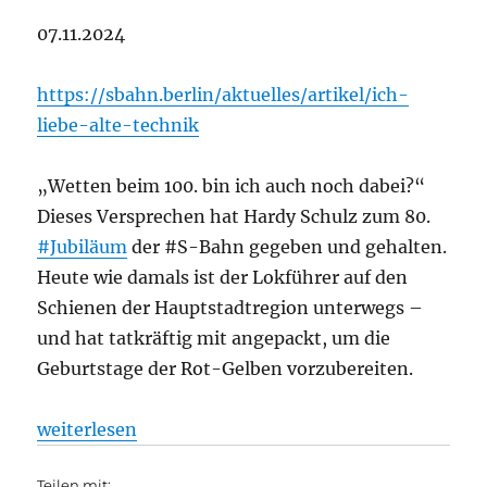
07.11.2024
https://sbahn.berlin/aktuelles/artikel/ich-
liebe-alte-technik
„Wetten beim 100. bin ich auch noch dabei?“
Dieses Versprechen hat Hardy Schulz zum 80.
#Jubiläum
der #S-Bahn gegeben und gehalten.
Heute wie damals ist der Lokführer auf den
Schienen der Hauptstadtregion unterwegs –
und hat tatkräftig mit angepackt, um die
Geburtstage der Rot-Gelben vorzubereiten.
„S-Bahn: Lokführer seit fast 40 Jahren, aus S-Bahn
weiterlesen
Teilen mit: