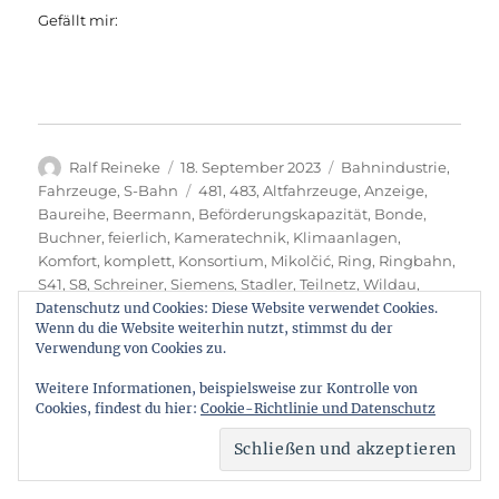
Gefällt mir:
Autor
Veröffentlicht
Kategorien
Ralf Reineke
18. September 2023
Bahnindustrie
,
am
Schlagwörter
Fahrzeuge
,
S-Bahn
481
,
483
,
Altfahrzeuge
,
Anzeige
,
Baureihe
,
Beermann
,
Beförderungskapazität
,
Bonde
,
Buchner
,
feierlich
,
Kameratechnik
,
Klimaanlagen
,
Komfort
,
komplett
,
Konsortium
,
Mikolčić
,
Ring
,
Ringbahn
,
S41
,
S8
,
Schreiner
,
Siemens
,
Stadler
,
Teilnetz
,
Wildau
,
Zeiler
Datenschutz und Cookies: Diese Website verwendet Cookies.
Wenn du die Website weiterhin nutzt, stimmst du der
Verwendung von Cookies zu.
Weitere Informationen, beispielsweise zur Kontrolle von
Seitennummerierung
Cookies, findest du hier:
Cookie-Richtlinie und Datenschutz
SEITE
1
NÄC
der
HSTE
SEIT