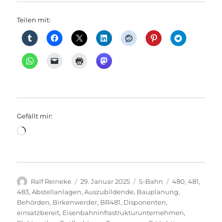
Teilen mit:
Gefällt mir:
Wird
geladen …
Autor
Veröffentlicht
Kategorien
Schlagwörter
Ralf Reineke
29. Januar 2025
S-Bahn
480
,
481
,
am
483
,
Abstellanlagen
,
Auszubildende
,
Bauplanung
,
Behörden
,
Birkenwerder
,
BR481
,
Disponenten
,
einsatzbereit
,
Eisenbahninfrastrukturunternehmen
,