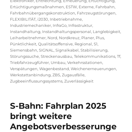
Elektroniker
,
Entflechtung
,
Erneuerung
,
Ertüchtigung
,
Ertüchtigungsmaßnahmen
,
ESTW
,
Externe
,
Fahrbahn
,
Fahrbahnübergangskonstruktion
,
Fahrzeugstörungen
,
FLEXIBILITÄT
,
i2030
,
Inbetriebnahme
,
Industriemechaniker
,
InfraGo
,
Infrastruktur
,
Instandhaltung
,
Instandhaltungspersonal
,
Langlebigkeit
,
Leiharbeitnehmer
,
Nord
,
Nordkreuz
,
Planer
,
Plus
,
Pünktlichkeit
,
Qualitätsoffensive
,
Regional
,
S1
,
Siemensbahn
,
SIGNAL
,
Signalkabel
,
Stabilisierung
,
Störungssuche
,
Streckenausbau
,
Telekommunikations
,
Tf
,
Triebfahrzeugführer
,
Umbau
,
Verkehrsstationen
,
Verspätungen
,
Wagenbestand
,
Weichenerneuerungen
,
Werkstattanbindung
,
ZBS
,
Zugausfälle
,
Zugbeeinflussungssystems
,
Zuverlässigkeit
S-Bahn: Fahrplan 2025
bringt weitere
Angebotsverbesserunge