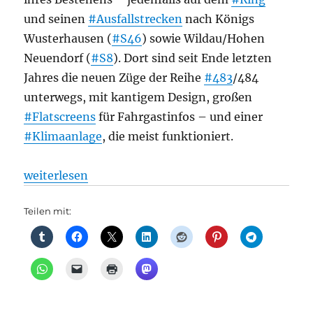
und seinen
#Ausfallstrecken
nach Königs
Wusterhausen (
#S46
) sowie Wildau/Hohen
Neuendorf (
#S8
). Dort sind seit Ende letzten
Jahres die neuen Züge der Reihe
#483
/484
unterwegs, mit kantigem Design, großen
#Flatscreens
für Fahrgastinfos – und einer
#Klimaanlage
, die meist funktioniert.
„S-Bahn: Fährt sie? Oder fährt sie nicht?, aus TAZ“
weiterlesen
Teilen mit: