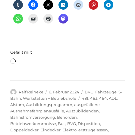
Gefällt mir:
Wird
geladen …
Autor
Veröffentlicht
Kategorien
Ralf Reineke
6. Februar 2024
BVG
,
Fahrzeuge
,
S-
am
Schlagwörter
Bahn
,
Werkstätten + Betriebshöfe
481
,
483
,
484
,
ADL
,
Alstom
,
Ausbildungsprogramm
,
ausgefallene
,
Ausnahmefahrplanausfälle
,
Auszubildenden
,
Bahnstromversorgung
,
Behörden
,
Betriebsvorkommnisse
,
Bus
,
BVG
,
Disposition
,
Doppeldecker
,
Eindecker
,
Elektro
,
erstzugelassen
,