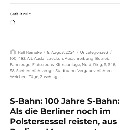
Gefällt mir:
Wird
geladen …
Autor
Veröffentlicht
Kategorien
Schlagw
Ralf Reineke
8. August 2024
Uncategorized
am
100
,
483
,
Alt
,
Ausfallstrecken
,
Ausschreibung
,
Betrieb
,
Fahrzeuge
,
Flatscreens
,
Klimaanlage
,
Nord
,
Ring
,
S
,
S46
,
S8
,
Schienenfahrzeuge
,
Stadtbahn
,
Vergabeverfahren
,
Weichen
,
Züge
,
Zuschlag
S-Bahn: 100 Jahre S-Bahn:
Als die Berliner noch im
Polstersessel reisten, aus