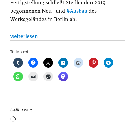
Fertigstellung schließt Stadler den 2019
begonnenen Neu- und
#Ausbau
des
Werksgeländes in Berlin ab.
„Stadler: Neues Logistikzentrum für den Schienenv
weiterlesen
Teilen mit:
Gefällt mir:
Wird
geladen …