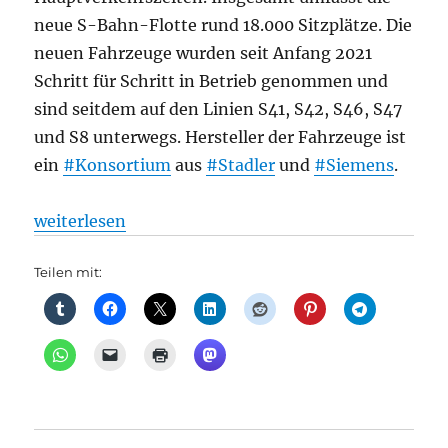
neue S-Bahn-Flotte rund 18.000 Sitzplätze. Die
neuen Fahrzeuge wurden seit Anfang 2021
Schritt für Schritt in Betrieb genommen und
sind seitdem auf den Linien S41, S42, S46, S47
und S8 unterwegs. Hersteller der Fahrzeuge ist
ein
#Konsortium
aus
#Stadler
und
#Siemens
.
„S-Bahn: Neue S-Bahn-Fahrzeuge für Berlin jetzt k
weiterlesen
Teilen mit: