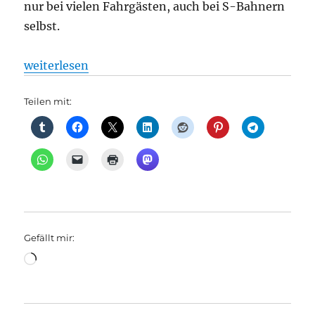
nur bei vielen Fahrgästen, auch bei S-Bahnern
selbst.
„S-Bahn: 100 Jahre S-Bahn: Als die Berliner noch im
weiterlesen
Teilen mit:
Gefällt mir:
Wird
geladen …