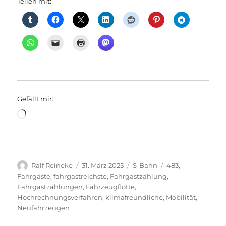
Teilen mit:
Gefällt mir:
Wird
geladen …
Autor
Veröffentlicht
Kategorien
Schlagwörter
Ralf Reineke
31. März 2025
S-Bahn
483
,
am
Fahrgäste
,
fahrgastreichste
,
Fahrgastzählung
,
Fahrgastzählungen
,
Fahrzeugflotte
,
Hochrechnungsverfahren
,
klimafreundliche
,
Mobilität
,
Neufahrzeugen