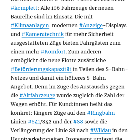
#komplett
: Alle 106 Fahrzeuge der neuen
Baureihe sind im Einsatz. Die mit
#Klimaanlagen
, modernen
#Anzeige
-Displays
und
#Kameratechnik
für mehr Sicherheit
ausgestatteten Züge bieten Fahrgästen zum
einen mehr
#Komfort
. Zum anderen
ermöglicht die neue Flotte zusätzliche
#Beförderungskapazität
in Teilen des S-Bahn-
Netzes und damit ein höheres S-Bahn-
Angebot. Denn im Zuge des Austauschs gegen
die
#Altfahrzeuge
wurde zugleich die Zahl der
Wagen erhöht. Für Kund:innen heißt das
konkret: längere Züge auf den
#Ringbahn
-
Linien
#S41
/S42 und der
#S8
sowie die
Verlängerung der Linie S8 nach
#Wildau
in den
Hauptverkehrszeiten. Insgesamt umfasst die