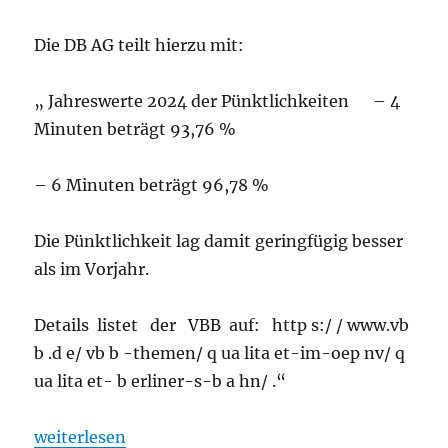
Die DB AG teilt hierzu mit:
„ Jahreswerte 2024 der Pünktlichkeiten – 4
Minuten beträgt 93,76 %
– 6 Minuten beträgt 96,78 %
Die Pünktlichkeit lag damit geringfügig besser
als im Vorjahr.
Details listet der VBB auf: http s:/ / www.vb
b .d e/ vb b -themen/ q ua lita et-im-oep nv/ q
ua lita et- b erliner-s-b a hn/ .“
„S-Bahn: Verspätungen und Zugausfälle bei der S-B
weiterlesen