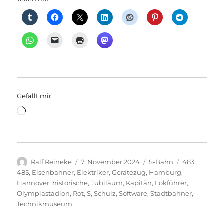
Gefällt mir:
Wird
geladen …
Autor
Veröffentlicht
Kategorien
Schlagwörte
Ralf Reineke
7. November 2024
S-Bahn
483
,
am
485
,
Eisenbahner
,
Elektriker
,
Gerätezug
,
Hamburg
,
Hannover
,
historische
,
Jubiläum
,
Kapitän
,
Lokführer
,
Olympiastadion
,
Rot
,
S
,
Schulz
,
Software
,
Stadtbahner
,
Technikmuseum