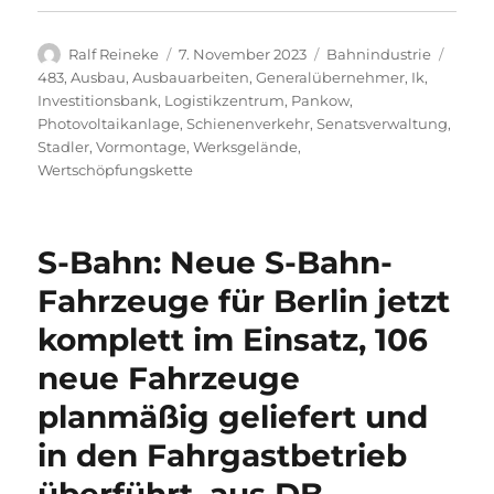
Autor
Veröffentlicht
Kategorien
Schla
Ralf Reineke
7. November 2023
Bahnindustrie
am
483
,
Ausbau
,
Ausbauarbeiten
,
Generalübernehmer
,
Ik
,
Investitionsbank
,
Logistikzentrum
,
Pankow
,
Photovoltaikanlage
,
Schienenverkehr
,
Senatsverwaltung
,
Stadler
,
Vormontage
,
Werksgelände
,
Wertschöpfungskette
S-Bahn: Neue S-Bahn-
Fahrzeuge für Berlin jetzt
komplett im Einsatz, 106
neue Fahrzeuge
planmäßig geliefert und
in den Fahrgastbetrieb