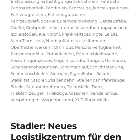
Erstzulassung
,
Ertüchtigungsmaßnahmen
,
Fahrbahn
,
Fahrgastbetrieb
,
Fährlinien
,
Fahrzeuge
,
fahrzeugseitigen
,
Fahrzeugtechnik
,
Fahrzeugursachen
,
Fahrzeugverfügbarkeit
,
Fremdeinwirkung
,
Ganzausfälle
,
Graffiti
,
Großprofil
,
Infrastruktur
,
Instandhaltungspersonal
,
Isolierstößen
,
Kleinprofil
,
krankheitsbedingte
,
LeiDis
,
MetroTram
,
Netz
,
Neubauflotte
,
Nutzkilometer
,
Oberflächenverkehr
,
Omnibus
,
Personalverfügbarkeit
,
Personenunfälle
,
Pünktlichkeit
,
Pünktlichkeitswerte
,
Recruitingprozesses
,
Regelinstandhaltungen
,
Rollkuren
,
Schadensbehebungen
,
Schichtablauf
,
Schichtplanung
,
Schienenschleifen
,
Siemens
,
Signalkabel
,
Solaris
,
Stabilität
,
Stadler
,
Straßenbahn
,
Straßenbahnfahrzeuge
,
Streiks
,
Subunternehmern
,
Teilausfälle
,
Tram
,
Triebfahrzeugen
,
Triebzüge
,
Ursachen
,
Vandalismus
,
Verspätungen
,
Wagenbestand
,
XLZ
,
Zugausfälle
Stadler: Neues
Logistikzentrum für den