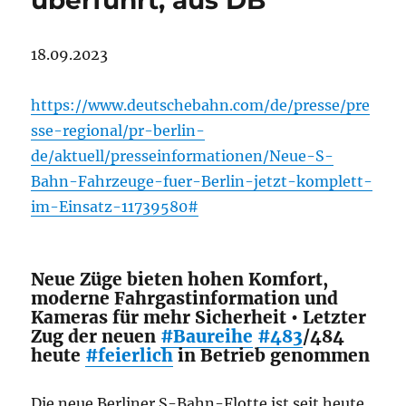
überführt, aus DB
18.09.2023
https://www.deutschebahn.com/de/presse/pre
sse-regional/pr-berlin-
de/aktuell/presseinformationen/Neue-S-
Bahn-Fahrzeuge-fuer-Berlin-jetzt-komplett-
im-Einsatz-11739580#
Neue Züge bieten hohen Komfort,
moderne Fahrgastinformation und
Kameras für mehr Sicherheit • Letzter
Zug der neuen
#Baureihe
#483
/484
heute
#feierlich
in Betrieb genommen
Die neue Berliner S-Bahn-Flotte ist seit heute