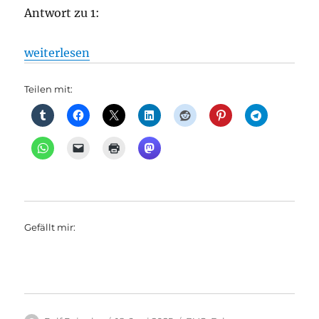
Antwort zu 1:
„Krise? Wie tief steckt die S-Bahn schon drin?, aus
weiterlesen
Teilen mit:
Gefällt mir: