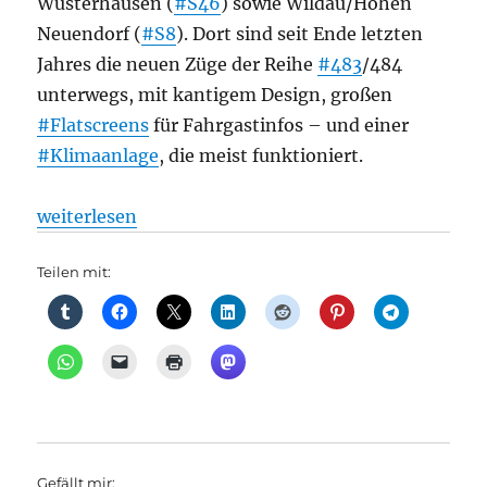
Wusterhausen (
#S46
) sowie Wildau/Hohen
Neuendorf (
#S8
). Dort sind seit Ende letzten
Jahres die neuen Züge der Reihe
#483
/484
unterwegs, mit kantigem Design, großen
#Flatscreens
für Fahrgastinfos – und einer
#Klimaanlage
, die meist funktioniert.
„S-Bahn: Fährt sie? Oder fährt sie nicht?, aus TAZ“
weiterlesen
Teilen mit:
Gefällt mir: