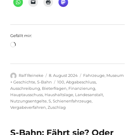
Gefällt mir:
Wird
geladen …
Autor
Veröffentlicht
Kategorien
Ralf Reineke
8. August 2024
Fahrzeuge
,
Museum
am
Schlagwörter
+ Geschichte
,
S-Bahn
100
,
Abgabeschluss
,
Ausschreibung
,
Bieterfragen
,
Finanzierung
,
Hauptausschuss
,
Haushaltslage
,
Landesanstalt
,
Nutzungsentgelte
,
S
,
Schienenfahrzeuge
,
Vergabeverfahren
,
Zuschlag
S-Bahn: Fährt sie? Oder