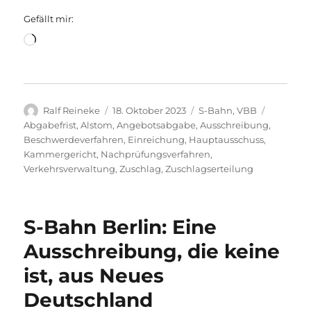
Gefällt mir:
Wird
geladen …
Autor
Veröffentlicht
Kategorien
Schlagwö
Ralf Reineke
18. Oktober 2023
S-Bahn
,
VBB
am
Abgabefrist
,
Alstom
,
Angebotsabgabe
,
Ausschreibung
,
Beschwerdeverfahren
,
Einreichung
,
Hauptausschuss
,
Kammergericht
,
Nachprüfungsverfahren
,
Verkehrsverwaltung
,
Zuschlag
,
Zuschlagserteilung
S-Bahn Berlin: Eine
Ausschreibung, die keine
ist, aus Neues
Deutschland