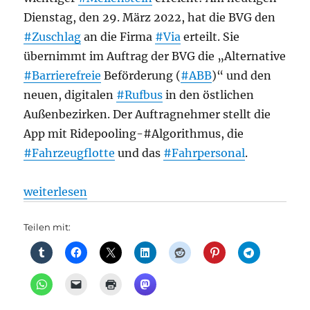
Dienstag, den 29. März 2022, hat die BVG den
#Zuschlag
an die Firma
#Via
erteilt. Sie
übernimmt im Auftrag der BVG die „Alternative
#Barrierefreie
Beförderung (
#ABB
)“ und den
neuen, digitalen
#Rufbus
in den östlichen
Außenbezirken. Der Auftragnehmer stellt die
App mit Ridepooling-#Algorithmus, die
#Fahrzeugflotte
und das
#Fahrpersonal
.
„Fahrdienst + Mobilität + barrierefrei: Kommt wie 
weiterlesen
Teilen mit: