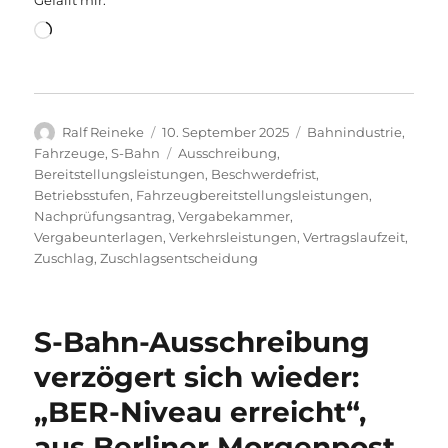
Gefällt mir:
Wird
geladen …
Autor
Veröffentlicht
Kategorien
Ralf Reineke
10. September 2025
Bahnindustrie
,
am
Schlagwörter
Fahrzeuge
,
S-Bahn
Ausschreibung
,
Bereitstellungsleistungen
,
Beschwerdefrist
,
Betriebsstufen
,
Fahrzeugbereitstellungsleistungen
,
Nachprüfungsantrag
,
Vergabekammer
,
Vergabeunterlagen
,
Verkehrsleistungen
,
Vertragslaufzeit
,
Zuschlag
,
Zuschlagsentscheidung
S-Bahn-Ausschreibung
verzögert sich wieder:
„BER-Niveau erreicht“,
aus Berliner Morgenpost