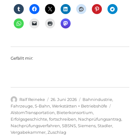
Gefällt mir:
Autor
Veröffentlicht
Kategorien
Ralf Reineke
26. Juni 2026
Bahnindustrie
,
am
Schlagwörter
Fahrzeuge
,
S-Bahn
,
Werkstätten + Betriebshöfe
AlstomTransportation
,
Bieterkonsortium
,
Erfolgsgeschichte
,
fortschreiben
,
Nachprüfungsantrag
,
Nachprüfungsverfahren
,
SBSNS
,
Siemens
,
Stadler
,
Vergabekammer
,
Zuschlag