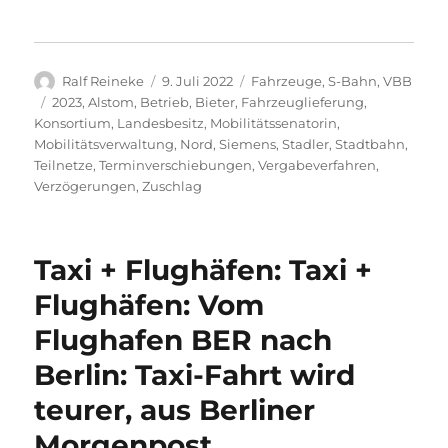
Autor
Veröffentlicht
Kategorien
Ralf Reineke
9. Juli 2022
Fahrzeuge
,
S-Bahn
,
VBB
am
Schlagwörter
2023
,
Alstom
,
Betrieb
,
Bieter
,
Fahrzeuglieferung
,
Konsortium
,
Landesbesitz
,
Mobilitätssenatorin
,
Mobilitätsverwaltung
,
Nord
,
Siemens
,
Stadler
,
Stadtbahn
,
Teilnetze
,
Terminverschiebungen
,
Vergabeverfahren
,
Verzögerungen
,
Zuschlag
Taxi + Flughäfen: Taxi +
Flughäfen: Vom
Flughafen BER nach
Berlin: Taxi-Fahrt wird
teurer, aus Berliner
Morgenpost