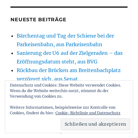
SEIT
Beiträge
E
NEUESTE BEITRÄGE
Bärchentag und Tag der Schiene bei der
Parkeisenbahn, aus Parkeisenbahn
Sanierung der U6 auf der Zielgeraden – das
Eröffnungsdatum steht, aus BVG
Rückbau der Brücken am Breitenbachplatz
verzögert sich, aus Senat
Datenschutz und Cookies: Diese Website verwendet Cookies.
Umbau Bahnhof Köpenick – Sperrung der
Wenn du die Website weiterhin nutzt, stimmst du der
Bahnhofstraße und weitere
Verwendung von Cookies zu.
Einschränkungen im August 2026, aus
Weitere Informationen, beispielsweise zur Kontrolle von
Bezirk
Cookies, findest du hier:
Cookie-Richtlinie und Datenschutz
Rückbau der Brücke An der Wuhlheide in
Oberschöneweide, aus Senat