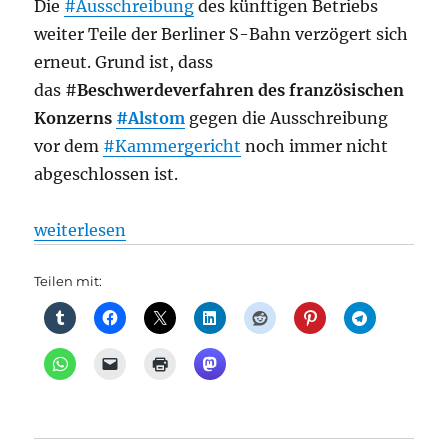
Die
#Ausschreibung
des künftigen Betriebs
weiter Teile der Berliner S-Bahn verzögert sich
erneut. Grund ist, dass
das #
Beschwerdeverfahren des französischen
Konzerns
#Alstom
gegen die Ausschreibung
vor dem
#Kammergericht
noch immer nicht
abgeschlossen ist.
„S-Bahn: Probleme bei Berliner Milliardenprojekt:
weiterlesen
Teilen mit: