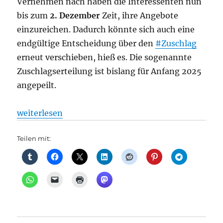
Vernehmen nach haben die Interessenten nun
bis zum
2. Dezember
Zeit, ihre Angebote
einzureichen. Dadurch könnte sich auch eine
endgültige Entscheidung über den
#Zuschlag
erneut verschieben, hieß es. Die sogenannte
Zuschlagserteilung ist bislang für Anfang 2025
angepeilt.
„S-Bahn-Ausschreibung verzögert sich wieder: „BE
weiterlesen
Teilen mit: