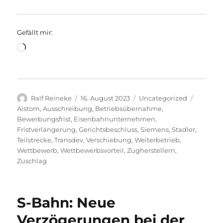
Gefällt mir:
Wird
geladen …
Autor
Veröffentlicht
Kategorien
Schlagw
Ralf Reineke
16. August 2023
Uncategorized
am
Alstom
,
Ausschreibung
,
Betriebsübernahme
,
Bewerbungsfrist
,
Eisenbahnunternehmen
,
Fristverlängerung
,
Gerichtsbeschluss
,
Siemens
,
Stadler
,
Teilstrecke
,
Transdev
,
Verschiebung
,
Weiterbetrieb
,
Wettbewerb
,
Wettbewerbsvorteil
,
Zugherstellern
,
Zuschlag
S-Bahn: Neue
Verzögerungen bei der