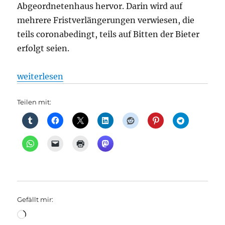
Abgeordnetenhaus hervor. Darin wird auf
mehrere Fristverlängerungen verwiesen, die
teils coronabedingt, teils auf Bitten der Bieter
erfolgt seien.
„S-Bahn: Neue Verzögerungen bei der Vergabe für 
weiterlesen
Teilen mit:
Gefällt mir:
Wird
geladen …