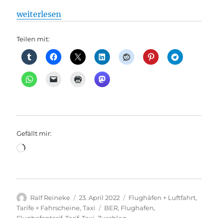
„Taxi + Flughäfen: Taxi + Flughäfen: Vom Flughafen
weiterlesen
Teilen mit:
Gefällt mir:
Wird
geladen …
Autor
Veröffentlicht
Kategorien
Ralf Reineke
23. April 2022
Flughäfen + Luftfahrt
,
am
Schlagwörter
Tarife + Fahrscheine
,
Taxi
BER
,
Flughafen
,