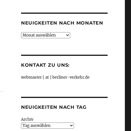
Kategorien
NEUIGKEITEN NACH MONATEN
Neuigkeiten
nach
Monaten
KONTAKT ZU UNS:
webmaster [ at ] berliner-verkehr.de
 und Frankfurt (Oder), aus ODEG“
NEUIGKEITEN NACH TAG
Archiv