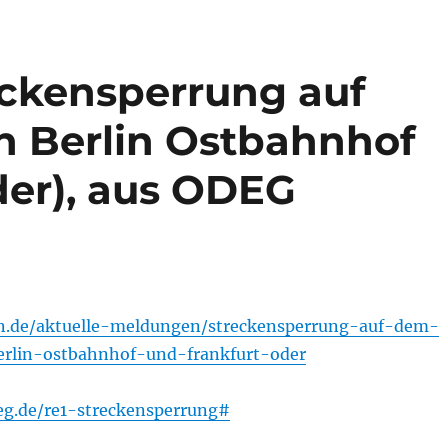
ckensperrung auf
n Berlin Ostbahnhof
der), aus ODEG
lin.de/aktuelle-meldungen/streckensperrung-auf-dem-
erlin-ostbahnhof-und-frankfurt-oder
eg.de/re1-streckensperrung#