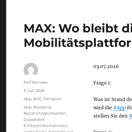
MAX: Wo bleibt d
Mobilitätsplattfo
03.07.2026
Autor
Ralf Reineke
Frage 1:
Veröffentlicht
3. Juli 2026
am
Kategorien
App
,
BVG
,
Fahrplan
Was ist Stand d
Schlagwörter
App
,
Backend
,
wird die
#App
fü
Bezahlmöglichkeiten
,
stellen Sie den
#
Düsseldorf
,
Echtzeitinformationen
,
einheitliche
,
Entwicklung
,