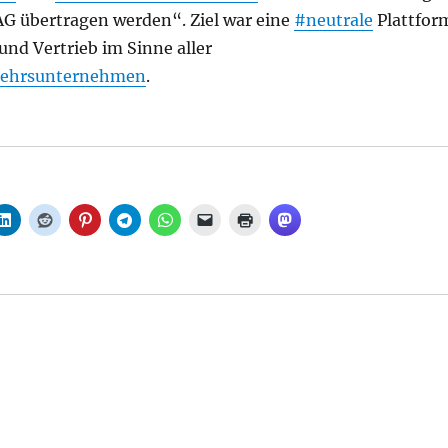
AG übertragen werden“. Ziel war eine
#neutrale
Plattfor
und Vertrieb im Sinne aller
kehrsunternehmen
.
d PRO BAHN: DB darf eigene Reformagenda nicht aushe