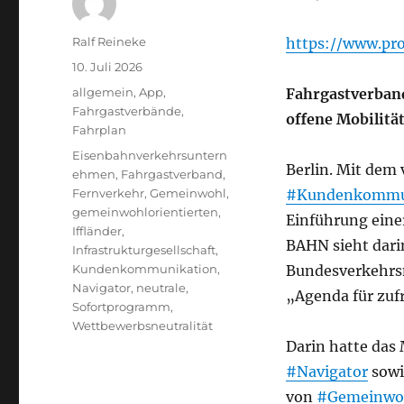
Autor
Ralf Reineke
https://www.pr
Veröffentlicht
10. Juli 2026
am
Kategorien
allgemein
,
App
,
Fahrgastverband
Fahrgastverbände
,
offene Mobilität
Fahrplan
Schlagwörter
Eisenbahnverkehrsuntern
Berlin. Mit dem 
ehmen
,
Fahrgastverband
,
Fernverkehr
,
Gemeinwohl
,
#Kundenkommu
gemeinwohlorientierten
,
Einführung eine
Iffländer
,
BAHN sieht dari
Infrastrukturgesellschaft
,
Kundenkommunikation
,
Bundesverkehrsm
Navigator
,
neutrale
,
„Agenda für zuf
Sofortprogramm
,
Wettbewerbsneutralität
Darin hatte das 
#Navigator
sowi
von
#Gemeinwo