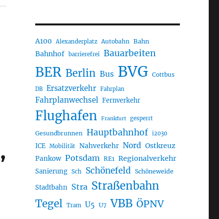
A100
Autobahn
Bahn
Alexanderplatz
Bauarbeiten
Bahnhof
barrierefrei
BVG
BER
Berlin
Bus
Cottbus
Ersatzverkehr
DB
Fahrplan
Fahrplanwechsel
Fernverkehr
Flughafen
gesperrt
Frankfurt
Hauptbahnhof
Gesundbrunnen
i2030
,
Nord
Nahverkehr
Ostkreuz
ICE
Mobilität
Potsdam
Regionalverkehr
Pankow
RE1
Schönefeld
Sanierung
Sch
Schöneweide
Straßenbahn
Stra
Stadtbahn
VBB
Tegel
ÖPNV
U5
U7
Tram