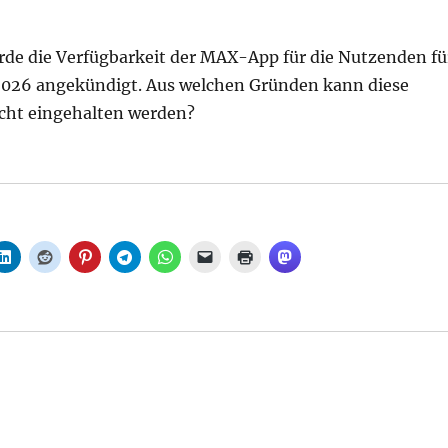
rde die Verfügbarkeit der MAX-App für die Nutzenden fü
 2026 angekündigt. Aus welchen Gründen kann diese
cht eingehalten werden?
 die neue Mobilitätsplattform?, aus Senat“