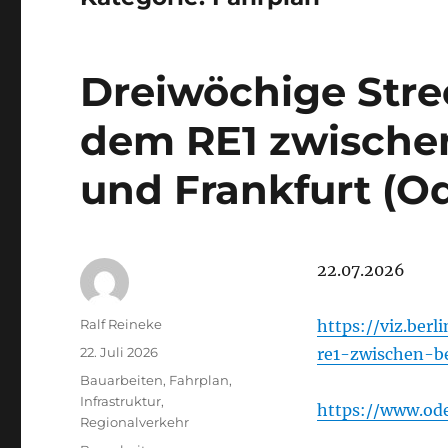
Dreiwöchige Stre
dem RE1 zwische
und Frankfurt (O
22.07.2026
Autor
Ralf Reineke
https://viz.ber
Veröffentlicht
22. Juli 2026
re1-zwischen-b
am
Kategorien
Bauarbeiten
,
Fahrplan
,
Infrastruktur
,
https://www.od
Regionalverkehr