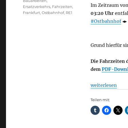
Schlagwörter
Bauarbeiten
,
Im Zeitraum vo
Ersatzverkehrs
,
Fahrzeiten
,
Frankfurt
,
Ostbahnhof
,
RE1
03:20 Uhr
entfal
#Ostbahnhof
◂▸
Grund hierfür s
Die Fahrzeiten 
dem
PDF-Down
„Dreiwöchige St
weiterlesen
Teilen mit: