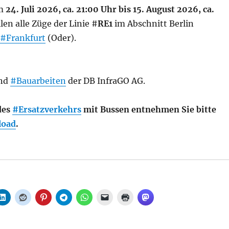
m
24. Juli 2026, ca. 21:00 Uhr bis 15. August 2026, ca.
len alle Züge der Linie #
RE1
im Abschnitt Berlin
#Frankfurt
(Oder).
ind
#Bauarbeiten
der DB InfraGO AG.
des
#Ersatzverkehrs
mit Bussen entnehmen Sie bitte
load
.
reckensperrung auf dem RE1 zwischen Berlin Ostbahnhof