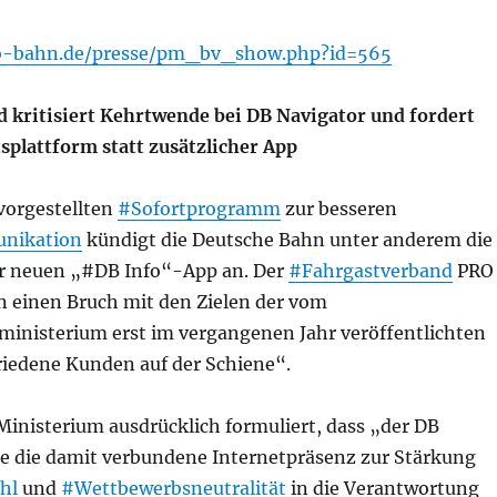
o-bahn.de/presse/pm_bv_show.php?id=565
 kritisiert Kehrtwende bei DB Navigator und fordert
splattform statt zusätzlicher App
vorgestellten
#Sofortprogramm
zur besseren
nikation
kündigt die Deutsche Bahn unter anderem die
r neuen „#DB Info“-App an. Der
#Fahrgastverband
PRO
n einen Bruch mit den Zielen der vom
inisterium erst im vergangenen Jahr veröffentlichten
riedene Kunden auf der Schiene“.
Ministerium ausdrücklich formuliert, dass „der DB
e die damit verbundene Internetpräsenz zur Stärkung
hl
und
#Wettbewerbsneutralität
in die Verantwortung