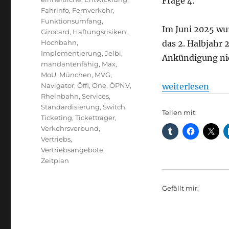
Frage 4:
Fahrinfo
,
Fernverkehr
,
Funktionsumfang
,
Im Juni 2025 wu
Girocard
,
Haftungsrisiken
,
Hochbahn
,
das 2. Halbjahr
Implementierung
,
Jelbi
,
Ankündigung ni
mandantenfähig
,
Max
,
MoU
,
München
,
MVG
,
„MAX: Wo bleibt
Navigator
,
Öffi
,
One
,
ÖPNV
,
weiterlesen
Rheinbahn
,
Services
,
Standardisierung
,
Switch
,
Teilen mit:
Ticketing
,
Ticketträger
,
Verkehrsverbund
,
Vertriebs
,
Vertriebsangebote
,
Zeitplan
Gefällt mir: