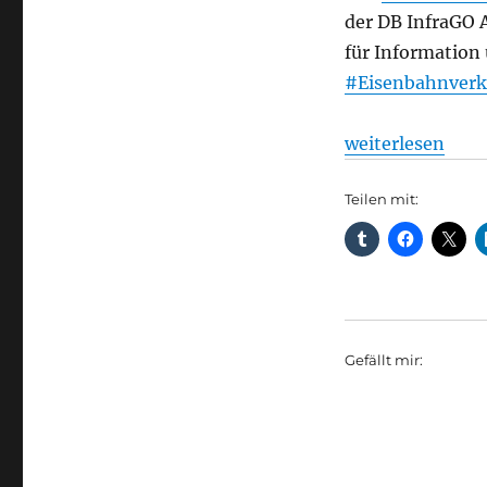
der DB InfraGO 
für Information 
#Eisenbahnver
„Fahrgastverban
weiterlesen
Teilen mit:
Gefällt mir: