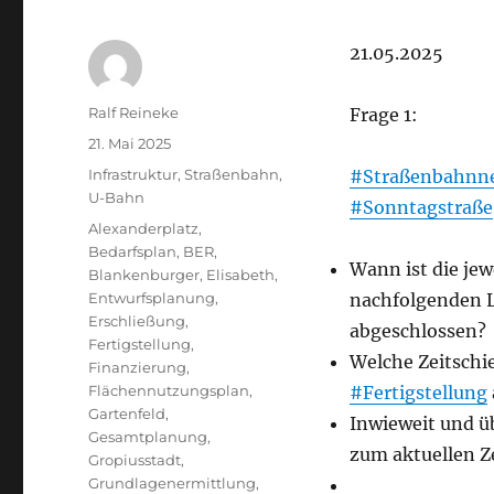
21.05.2025
Autor
Ralf Reineke
Frage 1:
Veröffentlicht
21. Mai 2025
am
Kategorien
Infrastruktur
,
Straßenbahn
,
#Straßenbahnne
U-Bahn
#Sonntagstraße
Schlagwörter
Alexanderplatz
,
Bedarfsplan
,
BER
,
Wann ist die je
Blankenburger
,
Elisabeth
,
Entwurfsplanung
,
nachfolgenden L
Erschließung
,
abgeschlossen?
Fertigstellung
,
Welche Zeitschi
Finanzierung
,
Flächennutzungsplan
,
#Fertigstellung
Gartenfeld
,
Inwieweit und üb
Gesamtplanung
,
zum aktuellen Z
Gropiusstadt
,
Grundlagenermittlung
,