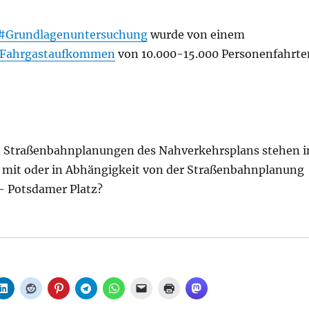
#Grundlagenuntersuchung
wurde von einem
Fahrgastaufkommen
von 10.000-15.000 Personenfahrte
n Straßenbahnplanungen des Nahverkehrsplans stehen 
it oder in Abhängigkeit von der Straßenbahnplanung
– Potsdamer Platz?
anungsstop – Warum und was sind die konkreten Konse