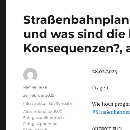
Straßenbahnplan
und was sind die
Konsequenzen?, 
28.02.2025
Autor
Ralf Reineke
Frage 1:
Veröffentlicht
28. Februar 2025
am
Kategorien
Infrastruktur
,
Straßenbahn
Wie hoch progno
Schlagwörter
Alexanderplatz
,
BVG
,
#Straßenbahnst
Fahrgastaufkommen
,
Fahrgastpotential
,
Antwort zu 1:
Gropiusstadt
,