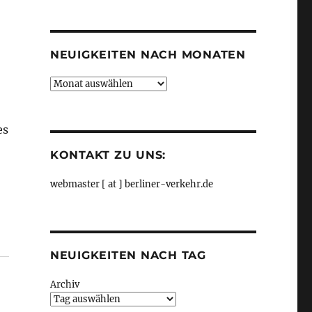
Kategorien
NEUIGKEITEN NACH MONATEN
Neuigkeiten
nach
Monaten
es
KONTAKT ZU UNS:
webmaster [ at ] berliner-verkehr.de
rücken, aus Senat“
NEUIGKEITEN NACH TAG
Archiv