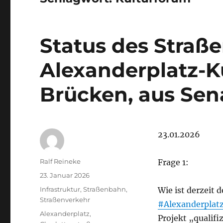
Status des Straß
Alexanderplatz-K
Brücken, aus Sen
23.01.2026
Autor
Ralf Reineke
Frage 1:
Veröffentlicht
23. Januar 2026
am
Kategorien
Infrastruktur
,
Straßenbahn
,
Wie ist derzeit d
Straßenverkehr
#Alexanderplat
Schlagwörter
Alexanderplatz
,
Projekt „qualifi