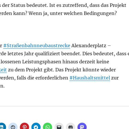
 der Status bedeutet. Ist es zutreffend, dass das Projekt
erden kann? Wenn ja, unter welchen Bedingungen?
r
#Straßenbahnneubaustrecke
Alexanderplatz –
e letztes Jahr qualifiziert beendet. Dies bedeutet, dass 
hlossenen Leistungsphasen hinaus derzeit keine
eit
zu dem Projekt gibt. Das Projekt könnte wieder
den, falls die erforderlichen
#Haushaltsmittel
zur
n.
aßenbahnprojekts Alexanderplatz-Kulturforum und der B