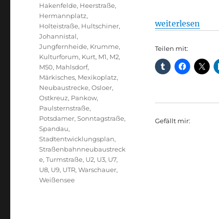
Hakenfelde
,
Heerstraße
,
Hermannplatz
,
„Sachstand der 
weiterlesen
Holteistraße
,
Hultschiner
,
Johannistal
,
Jungfernheide
,
Krumme
,
Teilen mit:
Kulturforum
,
Kurt
,
M1
,
M2
,
M50
,
Mahlsdorf
,
Märkisches
,
Mexikoplatz
,
Neubaustrecke
,
Osloer
,
Ostkreuz
,
Pankow
,
Paulsternstraße
,
Potsdamer
,
Sonntagstraße
,
Gefällt mir:
Spandau
,
Stadtentwicklungsplan
,
Straßenbahnneubaustreck
e
,
Turmstraße
,
U2
,
U3
,
U7
,
U8
,
U9
,
UTR
,
Warschauer
,
Weißensee