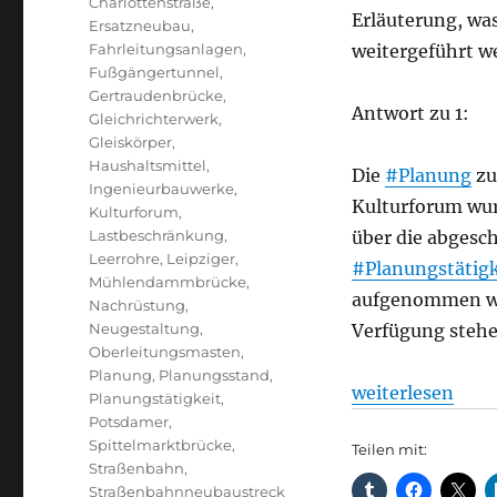
Charlottenstraße
,
Erläuterung, was
Ersatzneubau
,
Fahrleitungsanlagen
,
weitergeführt w
Fußgängertunnel
,
Gertraudenbrücke
,
Antwort zu 1:
Gleichrichterwerk
,
Gleiskörper
,
Haushaltsmittel
,
Die
#Planung
zu
Ingenieurbauwerke
,
Kulturforum wurd
Kulturforum
,
Lastbeschränkung
,
über die abgesc
Leerrohre
,
Leipziger
,
#Planungstätigk
Mühlendammbrücke
,
aufgenommen wer
Nachrüstung
,
Neugestaltung
,
Verfügung stehe
Oberleitungsmasten
,
Planung
,
Planungsstand
,
„Status des Str
weiterlesen
Planungstätigkeit
,
Potsdamer
,
Spittelmarktbrücke
,
Teilen mit:
Straßenbahn
,
Straßenbahnneubaustreck