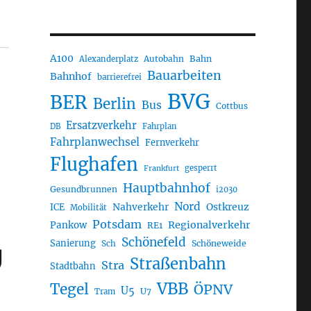
A100
Autobahn
Bahn
Alexanderplatz
Bauarbeiten
Bahnhof
barrierefrei
BVG
BER
Berlin
Bus
Cottbus
Ersatzverkehr
DB
Fahrplan
Fahrplanwechsel
Fernverkehr
Flughafen
gesperrt
Frankfurt
Hauptbahnhof
Gesundbrunnen
i2030
Nord
Nahverkehr
Ostkreuz
ICE
Mobilität
Potsdam
Regionalverkehr
Pankow
RE1
Schönefeld
g
Sanierung
Sch
Schöneweide
Straßenbahn
Stra
Stadtbahn
VBB
Tegel
ÖPNV
U5
U7
Tram