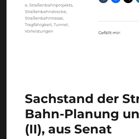
e
,
Straßenbahnprojekts
,
Straßenbahnstrecke
,
Straßenbahntrasse
,
Tragfähigkeit
,
Tunnel
,
Vorleistungen
Gefällt mir:
Sachstand der St
Bahn-Planung un
(II), aus Senat