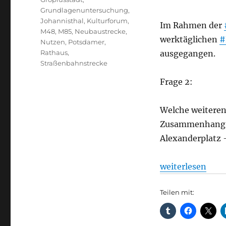
Grundlagenuntersuchung
,
Johannisthal
,
Kulturforum
,
Im Rahmen der
M48
,
M85
,
Neubaustrecke
,
werktäglichen
#
Nutzen
,
Potsdamer
,
Rathaus
,
ausgegangen.
Straßenbahnstrecke
Frage 2:
Welche weitere
Zusammenhang m
Alexanderplatz 
„Straßenbahnpl
weiterlesen
Teilen mit: