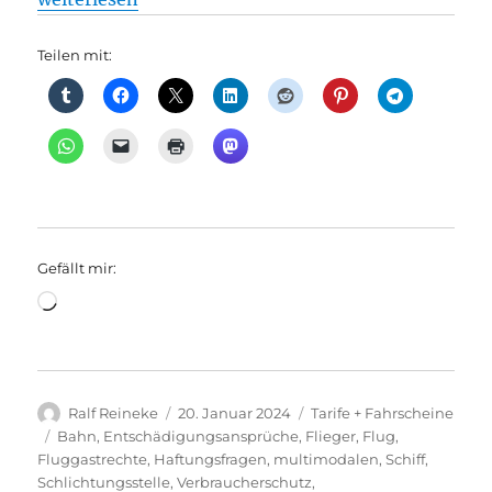
Teilen mit:
Gefällt mir:
Wird
geladen …
Autor
Veröffentlicht
Kategorien
Ralf Reineke
20. Januar 2024
Tarife + Fahrscheine
am
Schlagwörter
Bahn
,
Entschädigungsansprüche
,
Flieger
,
Flug
,
Fluggastrechte
,
Haftungsfragen
,
multimodalen
,
Schiff
,
Schlichtungsstelle
,
Verbraucherschutz
,