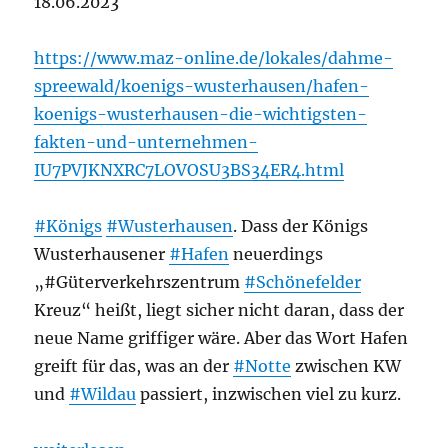
18.06.2023
https://www.maz-online.de/lokales/dahme-
spreewald/koenigs-wusterhausen/hafen-
koenigs-wusterhausen-die-wichtigsten-
fakten-und-unternehmen-
IU7PVJKNXRC7LOVOSU3BS34ER4.html
#Königs
#Wusterhausen
. Dass der Königs
Wusterhausener
#Hafen
neuerdings
„#Güterverkehrszentrum
#Schönefelder
Kreuz“ heißt, liegt sicher nicht daran, dass der
neue Name griffiger wäre. Aber das Wort Hafen
greift für das, was an der
#Notte
zwischen KW
und
#Wildau
passiert, inzwischen viel zu kurz.