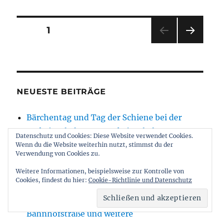
Seitennummerierung
SEITE
1
NÄC
der
HSTE
SEIT
Beiträge
E
NEUESTE BEITRÄGE
Bärchentag und Tag der Schiene bei der
Parkeisenbahn, aus Parkeisenbahn
Datenschutz und Cookies: Diese Website verwendet Cookies.
Sanierung der U6 auf der Zielgeraden – das
Wenn du die Website weiterhin nutzt, stimmst du der
Verwendung von Cookies zu.
Eröffnungsdatum steht, aus BVG
Weitere Informationen, beispielsweise zur Kontrolle von
Rückbau der Brücken am Breitenbachplatz
Cookies, findest du hier:
Cookie-Richtlinie und Datenschutz
verzögert sich, aus Senat
Umbau Bahnhof Köpenick – Sperrung der
Bahnhofstraße und weitere