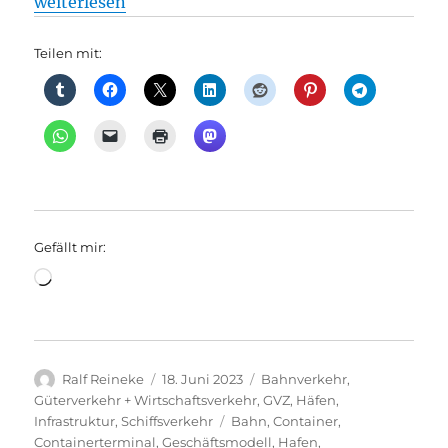
„Häfen: Hafen Königs Wusterhausen: Die Zukunft li
weiterlesen
Teilen mit:
Gefällt mir:
Wird
geladen …
Autor
Veröffentlicht
Kategorien
Ralf Reineke
18. Juni 2023
Bahnverkehr
,
am
Güterverkehr + Wirtschaftsverkehr
,
GVZ
,
Häfen
,
Schlagwörter
Infrastruktur
,
Schiffsverkehr
Bahn
,
Container
,
Containerterminal
,
Geschäftsmodell
,
Hafen
,