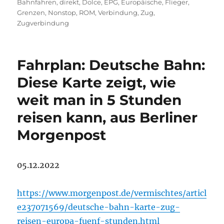
am
Bahnfahren
,
direkt
,
Dolce
,
EPG
,
Europäische
,
Flieger
,
Grenzen
,
Nonstop
,
ROM
,
Verbindung
,
Zug
,
Zugverbindung
Fahrplan: Deutsche Bahn:
Diese Karte zeigt, wie
weit man in 5 Stunden
reisen kann, aus Berliner
Morgenpost
05.12.2022
https://www.morgenpost.de/vermischtes/articl
e237071569/deutsche-bahn-karte-zug-
reisen-europa-fuenf-stunden.html