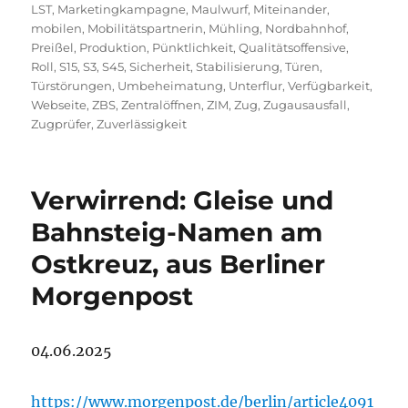
LST
,
Marketingkampagne
,
Maulwurf
,
Miteinander
,
mobilen
,
Mobilitätspartnerin
,
Mühling
,
Nordbahnhof
,
Preißel
,
Produktion
,
Pünktlichkeit
,
Qualitätsoffensive
,
Roll
,
S15
,
S3
,
S45
,
Sicherheit
,
Stabilisierung
,
Türen
,
Türstörungen
,
Umbeheimatung
,
Unterflur
,
Verfügbarkeit
,
Webseite
,
ZBS
,
Zentralöffnen
,
ZIM
,
Zug
,
Zugausausfall
,
Zugprüfer
,
Zuverlässigkeit
Verwirrend: Gleise und
Bahnsteig-Namen am
Ostkreuz, aus Berliner
Morgenpost
04.06.2025
https://www.morgenpost.de/berlin/article4091