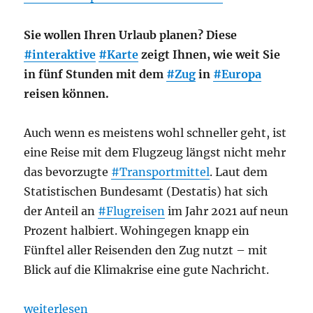
Sie wollen Ihren Urlaub planen? Diese
#interaktive
#Karte
zeigt Ihnen, wie weit Sie
in fünf Stunden mit dem
#Zug
in
#Europa
reisen können.
Auch wenn es meistens wohl schneller geht, ist
eine Reise mit dem Flugzeug längst nicht mehr
das bevorzugte
#Transportmittel
. Laut dem
Statistischen Bundesamt (Destatis) hat sich
der Anteil an
#Flugreisen
im Jahr 2021 auf neun
Prozent halbiert. Wohingegen knapp ein
Fünftel aller Reisenden den Zug nutzt – mit
Blick auf die Klimakrise eine gute Nachricht.
„Fahrplan: Deutsche Bahn: Diese Karte zeigt, wie w
weiterlesen