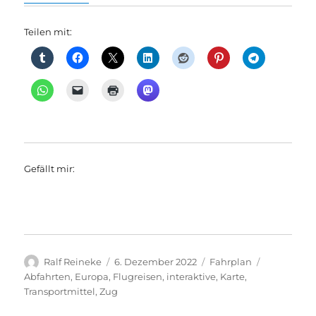
Teilen mit:
Gefällt mir:
Autor
Veröffentlicht
Kategorien
Schlagwört
Ralf Reineke
6. Dezember 2022
Fahrplan
am
Abfahrten
,
Europa
,
Flugreisen
,
interaktive
,
Karte
,
Transportmittel
,
Zug