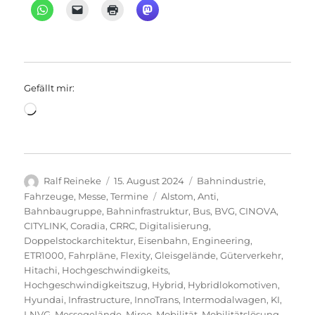
Gefällt mir:
Wird
geladen …
Autor
Veröffentlicht
Kategorien
Ralf Reineke
15. August 2024
Bahnindustrie
,
am
Schlagwörter
Fahrzeuge
,
Messe
,
Termine
Alstom
,
Anti
,
Bahnbaugruppe
,
Bahninfrastruktur
,
Bus
,
BVG
,
CINOVA
,
CITYLINK
,
Coradia
,
CRRC
,
Digitalisierung
,
Doppelstockarchitektur
,
Eisenbahn
,
Engineering
,
ETR1000
,
Fahrpläne
,
Flexity
,
Gleisgelände
,
Güterverkehr
,
Hitachi
,
Hochgeschwindigkeits
,
Hochgeschwindigkeitszug
,
Hybrid
,
Hybridlokomotiven
,
Hyundai
,
Infrastructure
,
InnoTrans
,
Intermodalwagen
,
KI
,
LNVG
,
Messegelände
,
Mireo
,
Mobilität
,
Mobilitätslösung
,