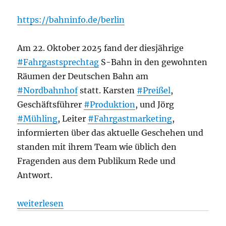
https://bahninfo.de/berlin
Am 22. Oktober 2025 fand der diesjährige
#Fahrgastsprechtag
S-Bahn in den gewohnten
Räumen der Deutschen Bahn am
#Nordbahnhof
statt. Karsten
#Preißel
,
Geschäftsführer
#Produktion
, und Jörg
#Mühling
, Leiter
#Fahrgastmarketing
,
informierten über das aktuelle Geschehen und
standen mit ihrem Team wie üblich den
Fragenden aus dem Publikum Rede und
Antwort.
„Fahrgastsprechtag S-Bahn 2025, aus Bahninfo“
weiterlesen