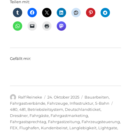
Teilen mit:
Gefällt mir:
Autor
Veröffentlicht
Kategorien
Ralf Reineke
24. Oktober 2025
Bauarbeiten
,
am
Schlagw
Fahrgastverbände
,
Fahrzeuge
,
Infrastruktur
,
S-Bahn
480
,
481
,
Betriebsleitsystem
,
Deutschlandticket
,
Dresdner
,
Fahrgäste
,
Fahrgastmarketing
,
Fahrgastsprechtag
,
Fahrgastzeitung
,
Fahrzeugsteuerung
,
FEX
,
Flughafen
,
Kundenbeirat
,
Langlebigkeit
,
Lightgate
,