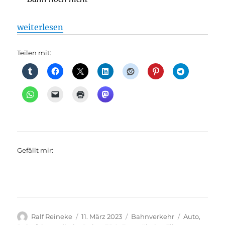
„Bahnverkehr: Dolce Vita mit dem Zug, EU will dir
weiterlesen
Teilen mit:
Gefällt mir:
Autor
Veröffentlicht
Kategorien
Schlagwörte
Ralf Reineke
11. März 2023
Bahnverkehr
Auto
,