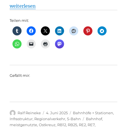
„Verwirrend: Gleise und Bahnsteig-Namen am Ostk
weiterlesen
Teilen mit:
Gefällt mir:
Autor
Veröffentlicht
Kategorien
Ralf Reineke
4. Juni 2025
Bahnhöfe + Stationen
,
am
Schlagwörter
Infrastruktur
,
Regionalverkehr
,
S-Bahn
Bahnhof
,
meistgenutzte
,
Ostkreuz
,
RB12
,
RB25
,
RE2
,
RE7
,