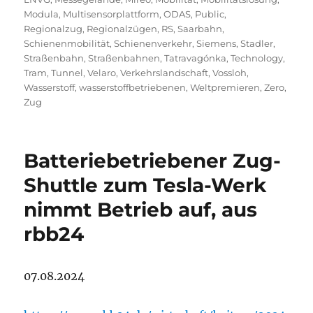
Modula
,
Multisensorplattform
,
ODAS
,
Public
,
Regionalzug
,
Regionalzügen
,
RS
,
Saarbahn
,
Schienenmobilität
,
Schienenverkehr
,
Siemens
,
Stadler
,
Straßenbahn
,
Straßenbahnen
,
Tatravagónka
,
Technology
,
Tram
,
Tunnel
,
Velaro
,
Verkehrslandschaft
,
Vossloh
,
Wasserstoff
,
wasserstoffbetriebenen
,
Weltpremieren
,
Zero
,
Zug
Batteriebetriebener Zug-
Shuttle zum Tesla-Werk
nimmt Betrieb auf, aus
rbb24
07.08.2024