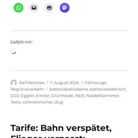
Gefällt mir:
Wird
geladen …
Autor
Veröffentlicht
Kategorien
Ralf Reineke
7. August 2024
Fahrzeuge
,
am
Schlagwörter
Regionalverkehr
batteriebetriebene
,
batterieelektrisch
,
CO2
,
Eggler
,
Erkner
,
Grünheide
,
NEB
,
Niederbarnimer
,
Tesla
,
vollelektrischer
,
Zug
Tarife: Bahn verspätet,