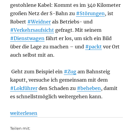
gestohlene Kabel: Kommt es im 340 Kilometer
großen Netz der S-Bahn zu
#Störungen
, ist
Robert
#Weidner
als Betriebs- und
#Verkehrsaufsicht
gefragt. Mit seinem
#Dienstwagen
fährt er los, um sich ein Bild
über die Lage zu machen – und
#packt
vor Ort
auch selbst mit an.
Geht zum Beispiel ein
#Zug
am Bahnsteig
kaputt, versuche ich gemeinsam mit dem
#Lokführer
den Schaden zu
#beheben
, damit
es schnellstmöglich weitergehen kann.
„Immer auf Achse im S-Bahnnetz, Robert Weidner ist
weiterlesen
Teilen mit: