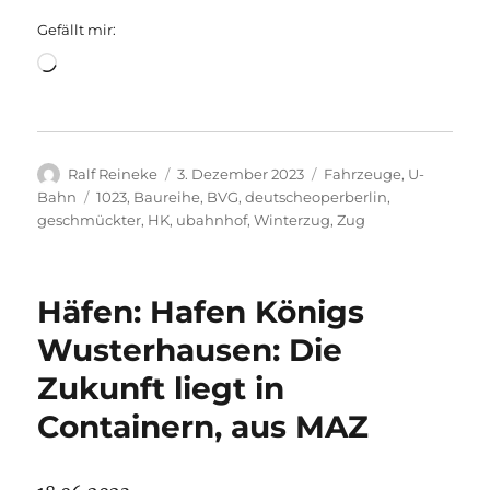
Gefällt mir:
Wird
geladen …
Autor
Veröffentlicht
Kategorien
Ralf Reineke
3. Dezember 2023
Fahrzeuge
,
U-
am
Schlagwörter
Bahn
1023
,
Baureihe
,
BVG
,
deutscheoperberlin
,
geschmückter
,
HK
,
ubahnhof
,
Winterzug
,
Zug
Häfen: Hafen Königs
Wusterhausen: Die
Zukunft liegt in
Containern, aus MAZ