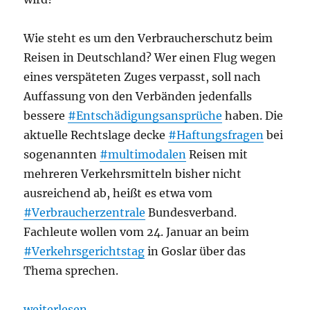
Wie steht es um den Verbraucherschutz beim
Reisen in Deutschland? Wer einen Flug wegen
eines verspäteten Zuges verpasst, soll nach
Auffassung von den Verbänden jedenfalls
bessere
#Entschädigungsansprüche
haben. Die
aktuelle Rechtslage decke
#Haftungsfragen
bei
sogenannten
#multimodalen
Reisen mit
mehreren Verkehrsmitteln bisher nicht
ausreichend ab, heißt es etwa vom
#Verbraucherzentrale
Bundesverband.
Fachleute wollen vom 24. Januar an beim
#Verkehrsgerichtstag
in Goslar über das
Thema sprechen.
„Tarife: Bahn verspätet, Flieger verpasst: Reisende 
weiterlesen