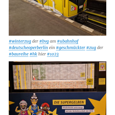
#winterzug
der
#bvg
am
#ubahnhof
#deutscheoperberlin
ein
#geschmückter
#zug
der
#baureihe
#hk
hier
#1023