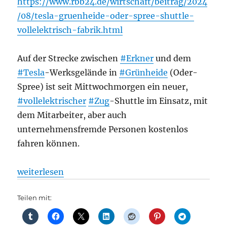
https://www.rbb24.de/wirtschaft/beitrag/2024
/08/tesla-gruenheide-oder-spree-shuttle-
vollelektrisch-fabrik.html
Auf der Strecke zwischen
#Erkner
und dem
#Tesla
-Werksgelände in
#Grünheide
(Oder-
Spree) ist seit Mittwochmorgen ein neuer,
#vollelektrischer
#Zug
-Shuttle im Einsatz, mit
dem Mitarbeiter, aber auch
unternehmensfremde Personen kostenlos
fahren können.
„Batteriebetriebener Zug-Shuttle zum Tesla-Werk 
weiterlesen
Teilen mit: