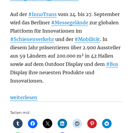
Auf der
#InnoTrans
vom 24. bis 27. September
wird das Berliner
#Messegelände
zur globalen
Plattform für Innovationen im
#Schienenverkehr
und der
#Mobilität
. In
diesem Jahr präsentieren über 2.900 Aussteller
aus 59 Ländern auf 200.000 m² in 42 Hallen
sowie auf dem Outdoor Display und dem
#Bus
Display ihre neuesten Produkte und
Innovationen.
„Messe: Die Zukunft der Mobilität live erleben: In
weiterlesen
Teilen mit: