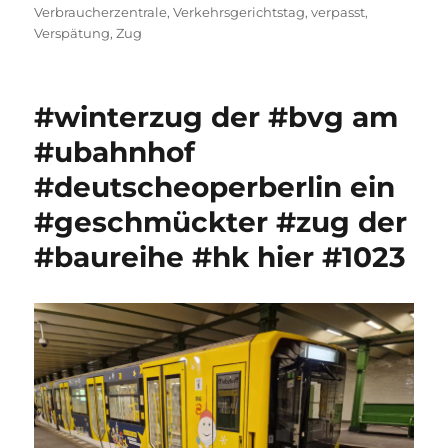
Verbraucherzentrale
,
Verkehrsgerichtstag
,
verpasst
,
Verspätung
,
Zug
#winterzug der #bvg am
#ubahnhof
#deutscheoperberlin ein
#geschmückter #zug der
#baureihe #hk hier #1023