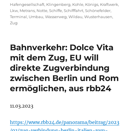
Hafengesellschaft
,
Klingenberg
,
Kohle
,
Königs
,
Kraftwerk
,
Lkw
,
Metrans
,
Notte
,
Schiffe
,
Schifffahrt
,
Schönefelder
,
Terminal
,
Umbau
,
Wasserweg
,
Wildau
,
Wusterhausen
,
Zug
Bahnverkehr: Dolce Vita
mit dem Zug, EU will
direkte Zugverbindung
zwischen Berlin und Rom
ermöglichen, aus rbb24
11.03.2023
https://www.rbb24.de/panorama/beitrag/2023
/03/zug-verbindung-berlin-italien-rom-