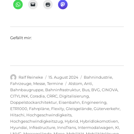
Gefällt mir:
Autor
Veröffentlicht
Kategorien
Ralf Reineke
15. August 2024
Bahnindustrie
,
am
Schlagwörter
Fahrzeuge
,
Messe
,
Termine
Alstom
,
Anti
,
Bahnbaugruppe
,
Bahninfrastruktur
,
Bus
,
BVG
,
CINOVA
,
CITYLINK
,
Coradia
,
CRRC
,
Digitalisierung
,
Doppelstockarchitektur
,
Eisenbahn
,
Engineering
,
ETR1000
,
Fahrpläne
,
Flexity
,
Gleisgelände
,
Güterverkehr
,
Hitachi
,
Hochgeschwindigkeits
,
Hochgeschwindigkeitszug
,
Hybrid
,
Hybridlokomotiven
,
Hyundai
,
Infrastructure
,
InnoTrans
,
Intermodalwagen
,
KI
,
LNVG
,
Messegelände
,
Mireo
,
Mobilität
,
Mobilitätslösung
,