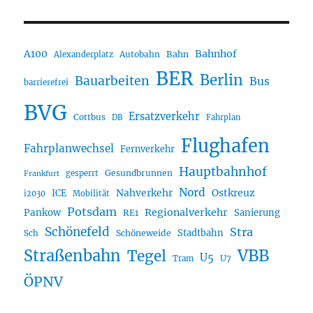
A100
Bahnhof
Autobahn
Bahn
Alexanderplatz
BER
Berlin
Bauarbeiten
Bus
barrierefrei
BVG
Ersatzverkehr
Cottbus
DB
Fahrplan
Flughafen
Fahrplanwechsel
Fernverkehr
Hauptbahnhof
Gesundbrunnen
gesperrt
Frankfurt
Nord
Nahverkehr
Ostkreuz
ICE
i2030
Mobilität
Potsdam
Regionalverkehr
Pankow
Sanierung
RE1
Schönefeld
Stra
Stadtbahn
Sch
Schöneweide
Straßenbahn
VBB
Tegel
U5
U7
Tram
ÖPNV