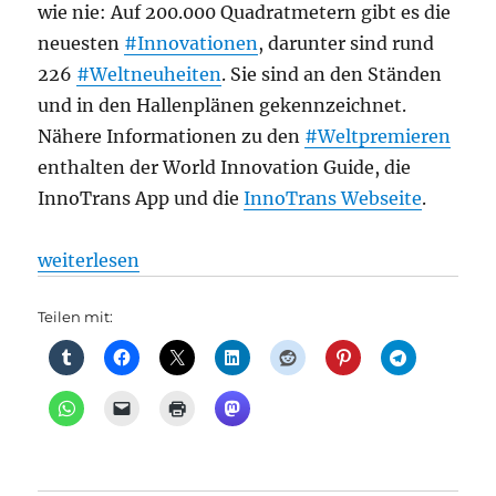
wie nie: Auf 200.000 Quadratmetern gibt es die
neuesten
#Innovationen
, darunter sind rund
226
#Weltneuheiten
. Sie sind an den Ständen
und in den Hallenplänen gekennzeichnet.
Nähere Informationen zu den
#Weltpremieren
enthalten der World Innovation Guide, die
InnoTrans App und die
InnoTrans Webseite
.
„Messe + Bahnindustrie: Die Welt zu Gast in Berli
weiterlesen
Teilen mit: