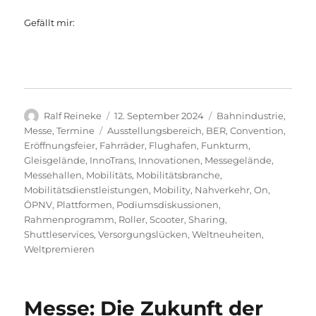
Gefällt mir:
Autor
Veröffentlicht
Kategorien
Ralf Reineke
12. September 2024
Bahnindustrie
,
am
Schlagwörter
Messe
,
Termine
Ausstellungsbereich
,
BER
,
Convention
,
Eröffnungsfeier
,
Fahrräder
,
Flughafen
,
Funkturm
,
Gleisgelände
,
InnoTrans
,
Innovationen
,
Messegelände
,
Messehallen
,
Mobilitäts
,
Mobilitätsbranche
,
Mobilitätsdienstleistungen
,
Mobility
,
Nahverkehr
,
On
,
ÖPNV
,
Plattformen
,
Podiumsdiskussionen
,
Rahmenprogramm
,
Roller
,
Scooter
,
Sharing
,
Shuttleservices
,
Versorgungslücken
,
Weltneuheiten
,
Weltpremieren
Messe: Die Zukunft der