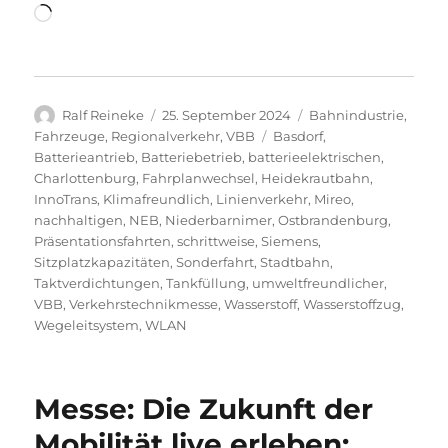
Wird
geladen …
Autor
Veröffentlicht
Kategorien
Ralf Reineke
25. September 2024
Bahnindustrie
,
am
Schlagwörter
Fahrzeuge
,
Regionalverkehr
,
VBB
Basdorf
,
Batterieantrieb
,
Batteriebetrieb
,
batterieelektrischen
,
Charlottenburg
,
Fahrplanwechsel
,
Heidekrautbahn
,
InnoTrans
,
Klimafreundlich
,
Linienverkehr
,
Mireo
,
nachhaltigen
,
NEB
,
Niederbarnimer
,
Ostbrandenburg
,
Präsentationsfahrten
,
schrittweise
,
Siemens
,
Sitzplatzkapazitäten
,
Sonderfahrt
,
Stadtbahn
,
Taktverdichtungen
,
Tankfüllung
,
umweltfreundlicher
,
VBB
,
Verkehrstechnikmesse
,
Wasserstoff
,
Wasserstoffzug
,
Wegeleitsystem
,
WLAN
Messe: Die Zukunft der
Mobilität live erleben: