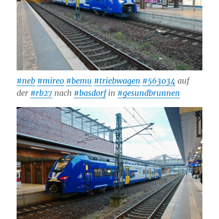
#neb
#mireo
#bemu
#triebwagen
#563034
auf
der
#rb27
nach
#basdorf
in
#gesundbrunnen