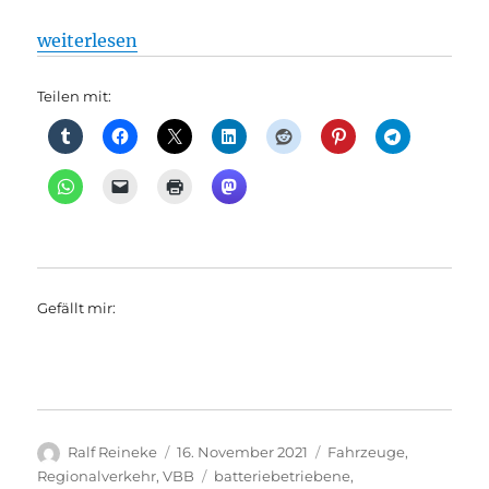
„Regionalverkehr: Netz Ostbrandenburg bekommt 31
weiterlesen
Teilen mit:
Gefällt mir:
Autor
Veröffentlicht
Kategorien
Ralf Reineke
16. November 2021
Fahrzeuge
,
am
Schlagwörter
Regionalverkehr
,
VBB
batteriebetriebene
,