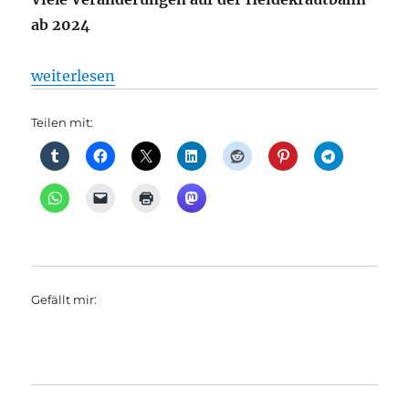
ab 2024
„VBB + Regionalverkehr: „Neue“ Heidekrautbahn ab
weiterlesen
Teilen mit:
Gefällt mir: