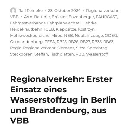
Autor
Veröffentlicht
Kategorien
Ralf Reineke
28. Oktober 2024
Regionalverkehr
,
am
Schlagwörter
VBB
Arm
,
Batterie
,
Bröcker
,
Enzenberger
,
FAHRGAST
,
Fahrgastverbands
,
Fahrplanwechsel
,
Gehrke
,
Heidekrautbahn
,
IGEB
,
Klappsitze
,
Kostrzyn
,
Mehrzweckbereiche
,
Mireo
,
NEB
,
Neufahrzeuge
,
ODEG
,
Ostbrandenburg
,
PESA
,
RB25
,
RB26
,
RB27
,
RB35
,
RB63
,
Regio
,
Regionalverkehr
,
Siemens
,
Sitze
,
Sprechtag
,
Steckdosen
,
Steffan
,
Tischplatten
,
VBB
,
Wasserstoff
Regionalverkehr: Erster
Einsatz eines
Wasserstoffzug in Berlin
und Brandenburg, aus
VBB