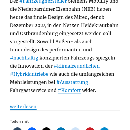
Der
#Fahrzeughersteller
Siemens Mobility und
die Niederbarnimer Eisenbahn (NEB) haben
heute das finale Design des Mireo, der ab
Dezember 2024 in den Netzen Heidekrautbahn
und Ostbrandenburg eingesetzt werden soll,
vorgestellt. Sowohl Außen- als auch
Innendesign des performanten und
#nachhaltig
konzipierten Fahrzeugs spiegeln
die Innovation der
#klimafreundlichen
#Hybridantriebe
wie auch die umfangreichen
Mehrleistungen bei
#Ausstattung
,
Fahrgastservice und
#Komfort
wider.
„Bahnindustrie: Mireo Plus B und Mireo Plus H: N
weiterlesen
Teilen mit: