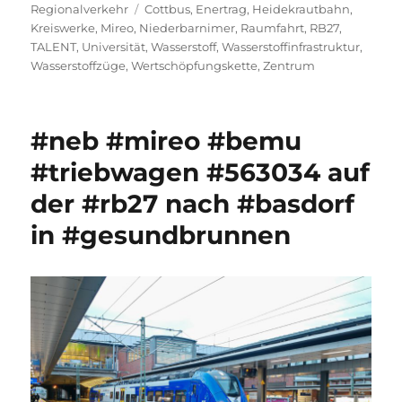
am
Schlagwörter
Regionalverkehr
Cottbus
,
Enertrag
,
Heidekrautbahn
,
Kreiswerke
,
Mireo
,
Niederbarnimer
,
Raumfahrt
,
RB27
,
TALENT
,
Universität
,
Wasserstoff
,
Wasserstoffinfrastruktur
,
Wasserstoffzüge
,
Wertschöpfungskette
,
Zentrum
#neb #mireo #bemu
#triebwagen #563034 auf
der #rb27 nach #basdorf
in #gesundbrunnen