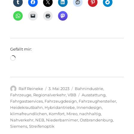
Gefällt mir:
Wird
geladen …
Autor
Veröffentlicht
Kategorien
Ralf Reineke
3. Mai 2023
Bahnindustrie
,
am
Schlagwörter
Fahrzeuge
,
Regionalverkehr
,
VBB
Ausstattung
,
Fahrgastservices
,
Fahrzeugdesign
,
Fahrzeughersteller
,
Heidekrautbahn
,
Hybridantriebe
,
Innendesign
,
klimafreundlichen
,
Komfort
,
Mireo
,
nachhaltig
,
Nahverkehr
,
NEB
,
Niederbarnimer
,
Ostbrandenburg
,
Siemens
,
Streifenoptik