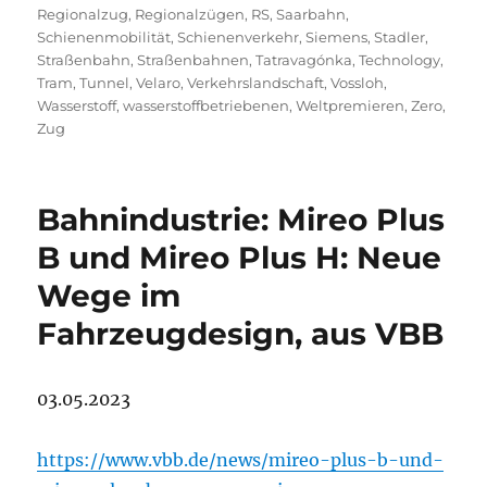
Regionalzug
,
Regionalzügen
,
RS
,
Saarbahn
,
Schienenmobilität
,
Schienenverkehr
,
Siemens
,
Stadler
,
Straßenbahn
,
Straßenbahnen
,
Tatravagónka
,
Technology
,
Tram
,
Tunnel
,
Velaro
,
Verkehrslandschaft
,
Vossloh
,
Wasserstoff
,
wasserstoffbetriebenen
,
Weltpremieren
,
Zero
,
Zug
Bahnindustrie: Mireo Plus
B und Mireo Plus H: Neue
Wege im
Fahrzeugdesign, aus VBB
03.05.2023
https://www.vbb.de/news/mireo-plus-b-und-