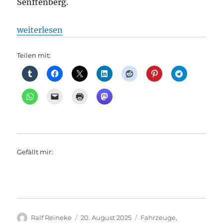
Senftenberg.
„Regionalverkehr: Forschungsprojekt „Wasserstoffs
weiterlesen
Teilen mit:
Gefällt mir:
Autor
Veröffentlicht
Kategorien
Ralf Reineke
20. August 2025
Fahrzeuge
,