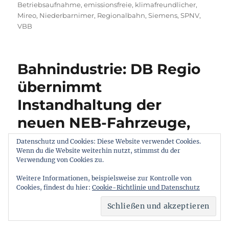
Betriebsaufnahme
,
emissionsfreie
,
klimafreundlicher
,
Mireo
,
Niederbarnimer
,
Regionalbahn
,
Siemens
,
SPNV
,
VBB
Bahnindustrie: DB Regio
übernimmt
Instandhaltung der
neuen NEB-Fahrzeuge,
aus DB
Datenschutz und Cookies: Diese Website verwendet Cookies.
Wenn du die Website weiterhin nutzt, stimmst du der
Verwendung von Cookies zu.
https://www.deutschebahn.com/pr-berlin-
Weitere Informationen, beispielsweise zur Kontrolle von
de/aktuell/presseinformationen/DB-Regio-
Cookies, findest du hier:
Cookie-Richtlinie und Datenschutz
uebernimmt-Instandhaltung-der-neuen-
NEB-Fahrzeuge-6351456