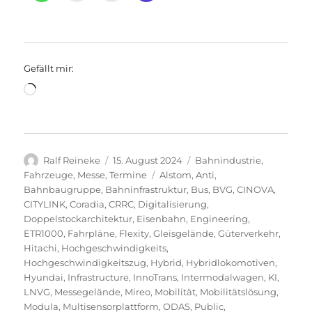
Gefällt mir:
Wird
geladen …
Autor
Veröffentlicht
Kategorien
Ralf Reineke
15. August 2024
Bahnindustrie
,
am
Schlagwörter
Fahrzeuge
,
Messe
,
Termine
Alstom
,
Anti
,
Bahnbaugruppe
,
Bahninfrastruktur
,
Bus
,
BVG
,
CINOVA
,
CITYLINK
,
Coradia
,
CRRC
,
Digitalisierung
,
Doppelstockarchitektur
,
Eisenbahn
,
Engineering
,
ETR1000
,
Fahrpläne
,
Flexity
,
Gleisgelände
,
Güterverkehr
,
Hitachi
,
Hochgeschwindigkeits
,
Hochgeschwindigkeitszug
,
Hybrid
,
Hybridlokomotiven
,
Hyundai
,
Infrastructure
,
InnoTrans
,
Intermodalwagen
,
KI
,
LNVG
,
Messegelände
,
Mireo
,
Mobilität
,
Mobilitätslösung
,
Modula
,
Multisensorplattform
,
ODAS
,
Public
,