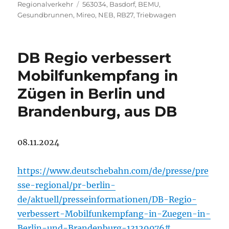
am
Schlagwörter
Regionalverkehr
563034
,
Basdorf
,
BEMU
,
Gesundbrunnen
,
Mireo
,
NEB
,
RB27
,
Triebwagen
DB Regio verbessert
Mobilfunkempfang in
Zügen in Berlin und
Brandenburg, aus DB
08.11.2024
https://www.deutschebahn.com/de/presse/pre
sse-regional/pr-berlin-
de/aktuell/presseinformationen/DB-Regio-
verbessert-Mobilfunkempfang-in-Zuegen-in-
Berlin-und-Brandenburg-13129076#