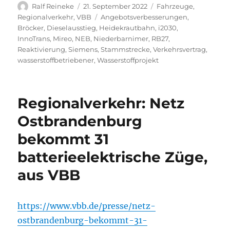
Autor
Veröffentlicht
Kategorien
Ralf Reineke
21. September 2022
Fahrzeuge
,
am
Schlagwörter
Regionalverkehr
,
VBB
Angebotsverbesserungen
,
Bröcker
,
Dieselausstieg
,
Heidekrautbahn
,
i2030
,
InnoTrans
,
Mireo
,
NEB
,
Niederbarnimer
,
RB27
,
Reaktivierung
,
Siemens
,
Stammstrecke
,
Verkehrsvertrag
,
wasserstoffbetriebener
,
Wasserstoffprojekt
Regionalverkehr: Netz
Ostbrandenburg
bekommt 31
batterieelektrische Züge,
aus VBB
https://www.vbb.de/presse/netz-
ostbrandenburg-bekommt-31-