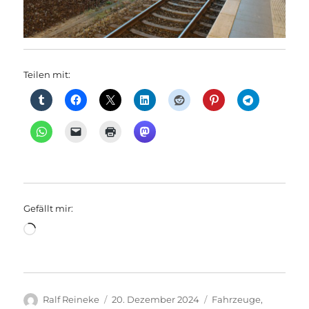
Teilen mit:
Gefällt mir:
Wird
geladen …
Autor
Veröffentlicht
Kategorien
Ralf Reineke
20. Dezember 2024
Fahrzeuge
,