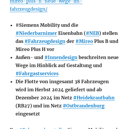
mireo-plus-h-neue-wege-im-
fahrzeugdesign/
#
Siemens Mobility und die
#Niederbarnimer
Eisenbahn (
#NEB
) stellen
das
#Fahrzeugdesign
der
#Mireo
Plus B und
Mireo Plus H vor
Außen- und
#Innendesign
beschreiten neue
Wege im Hinblick auf Gestaltung und
#Fahrgastservices
Die Flotte von insgesamt 38 Fahrzeugen
wird im Herbst 2024 geliefert und ab
Dezember 2024 im Netz
#Heidekrautbahn
(RB27) und im Netz
#Ostbrandenburg
eingesetzt