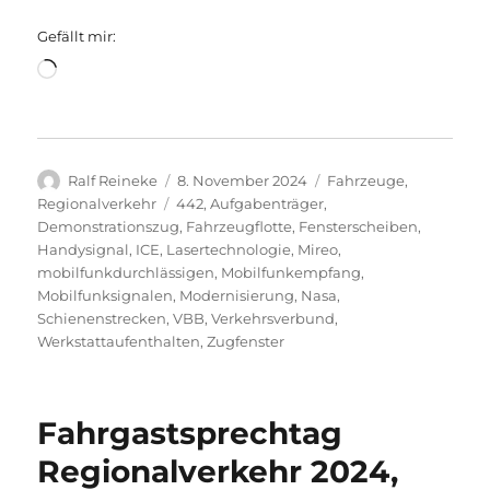
Gefällt mir:
Wird
geladen …
Autor
Veröffentlicht
Kategorien
Ralf Reineke
8. November 2024
Fahrzeuge
,
am
Schlagwörter
Regionalverkehr
442
,
Aufgabenträger
,
Demonstrationszug
,
Fahrzeugflotte
,
Fensterscheiben
,
Handysignal
,
ICE
,
Lasertechnologie
,
Mireo
,
mobilfunkdurchlässigen
,
Mobilfunkempfang
,
Mobilfunksignalen
,
Modernisierung
,
Nasa
,
Schienenstrecken
,
VBB
,
Verkehrsverbund
,
Werkstattaufenthalten
,
Zugfenster
Fahrgastsprechtag
Regionalverkehr 2024,