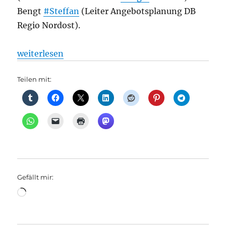
Bengt
#Steffan
(Leiter Angebotsplanung DB
Regio Nordost).
„Fahrgastsprechtag Regionalverkehr 2024, aus Bah
weiterlesen
Teilen mit:
Gefällt mir:
Wird
geladen …