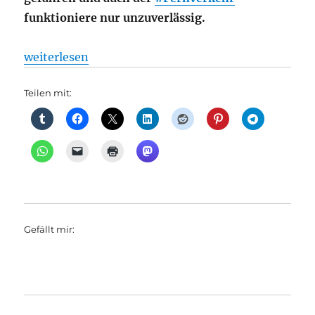
funktioniere nur unzuverlässig.
„Bahnverkehr: PRO BAHN beanstandet massive Zuga
weiterlesen
Teilen mit:
Gefällt mir: