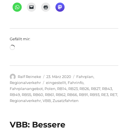
Gefällt mir:
Wird
geladen …
Autor
Veröffentlicht
Kategorien
Ralf Reineke
23. März 2020
Fahrplan
,
am
Schlagwörter
Regionalverkehr
eingestellt
,
Fahrinfo
,
Fahrplanangebot
,
Polen
,
RB14
,
RB23
,
RB26
,
RB27
,
RB43
,
RB49
,
RB55
,
RB60
,
RB61
,
RB62
,
RB66
,
RB91
,
RB93
,
RE3
,
RE7
,
Regionalverkehr
,
VBB
,
Zusatzfahrten
VBB: Bessere