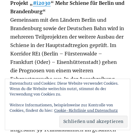
Projekt „
#i2030
“ Mehr Schiene für Berlin und
Brandenburg“
Gemeinsam mit den Ländern Berlin und
Brandenburg sowie der Deutschen Bahn wird in
mehreren Teilprojekten der weitere Ausbau der
Schiene in der Hauptstadtregion geprüft. Im
Korridor RE1 (Berlin – Fürstenwalde –
Frankfurt (Oder) – Eisenhüttenstadt) gehen
die Prognosen von einem weiteren
Fahrgastzuwachs aus. In der Ausschreibung
Datenschutz und Cookies: Diese Website verwendet Cookies.
Netz Elbe-Spree wird zudem mit steigenden
Wenn du die Website weiterhin nutzt, stimmst du der
Verwendung von Cookies zu.
Sitzplatzkapazitäten geplant. Bei i2030 wird
u.a. geprüft, ob Bahnsteigverlängerungen für
Weitere Informationen, beispielsweise zur Kontrolle von
Cookies, findest du hier:
Cookie-Richtlinie und Datenschutz
den Halt von mehr als fünf Wagen möglich
sind. Weiterhin werden im Projekt i2030
insgesamt 39 Teilmaßnahmen im gesamten