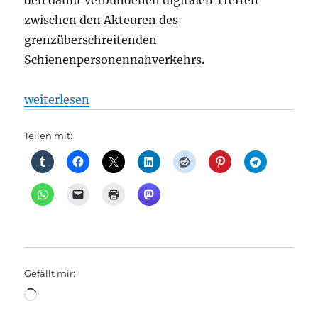
den damit verbundenen digitalen Treffen
zwischen den Akteuren des
grenzüberschreitenden
Schienenpersonennahverkehrs.
„Regionalverkehr: Positive Bilanz nach der Polnis
weiterlesen
Teilen mit:
Gefällt mir:
Wird
geladen …