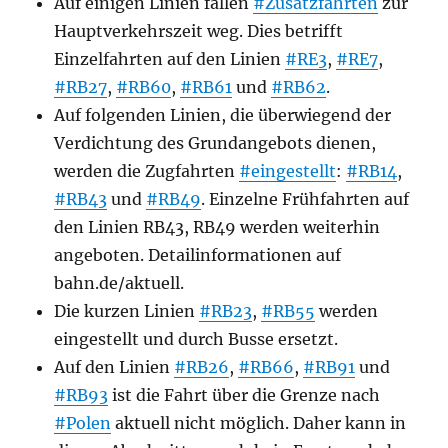
Auf einigen Linien fallen
#Zusatzfahrten
zur
Hauptverkehrszeit weg. Dies betrifft
Einzelfahrten auf den Linien
#RE3
,
#RE7
,
#RB27
,
#RB60
,
#RB61
und
#RB62
.
Auf folgenden Linien, die überwiegend der
Verdichtung des Grundangebots dienen,
werden die Zugfahrten
#eingestellt
:
#RB14
,
#RB43
und
#RB49
. Einzelne Frühfahrten auf
den Linien RB43, RB49 werden weiterhin
angeboten. Detailinformationen auf
bahn.de/aktuell.
Die kurzen Linien
#RB23
,
#RB55
werden
eingestellt und durch Busse ersetzt.
Auf den Linien
#RB26
,
#RB66
,
#RB91
und
#RB93
ist die Fahrt über die Grenze nach
#Polen
aktuell nicht möglich. Daher kann in