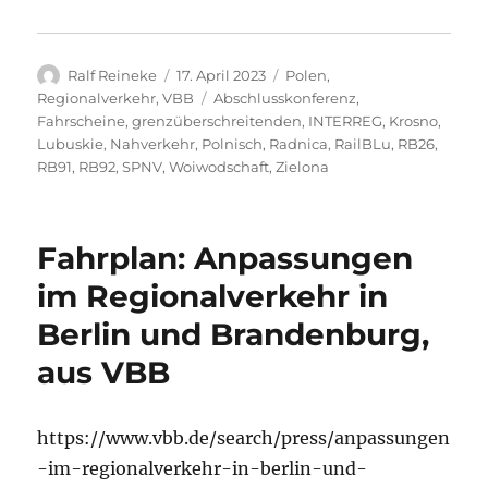
Autor
Veröffentlicht
Kategorien
Ralf Reineke
17. April 2023
Polen
,
am
Schlagwörter
Regionalverkehr
,
VBB
Abschlusskonferenz
,
Fahrscheine
,
grenzüberschreitenden
,
INTERREG
,
Krosno
,
Lubuskie
,
Nahverkehr
,
Polnisch
,
Radnica
,
RailBLu
,
RB26
,
RB91
,
RB92
,
SPNV
,
Woiwodschaft
,
Zielona
Fahrplan: Anpassungen
im Regionalverkehr in
Berlin und Brandenburg,
aus VBB
https://www.vbb.de/search/press/anpassungen
-im-regionalverkehr-in-berlin-und-