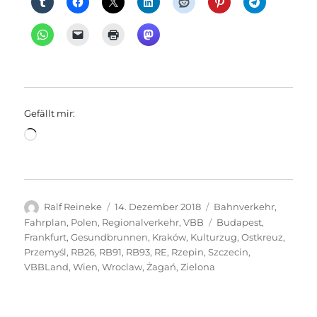
Gefällt mir:
Wird
geladen …
Autor
Veröffentlicht
Kategorien
Ralf Reineke
14. Dezember 2018
Bahnverkehr
,
am
Schlagwörter
Fahrplan
,
Polen
,
Regionalverkehr
,
VBB
Budapest
,
Frankfurt
,
Gesundbrunnen
,
Kraków
,
Kulturzug
,
Ostkreuz
,
Przemyśl
,
RB26
,
RB91
,
RB93
,
RE
,
Rzepin
,
Szczecin
,
VBBLand
,
Wien
,
Wroclaw
,
Żagań
,
Zielona