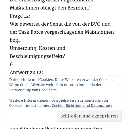
Maßnahmen obliegt den Bezirken.“
Frage 12:
Wie bewertet der Senat die von der BVG und
der Task Force vorgeschlagenen Maßnahmen
bzgl.
Umsetzung, Kosten und
Beschleunigungseffekt?
6
Antwort zu 12:
Bei allen Task-Force-Maßnahmen werden die
Datenschutz und Cookies: Diese Website verwendet Cookies.
Wenn du die Website weiterhin nutzt, stimmst du der
geschätzten Kosten dem abgeschätzten
Verwendung von Cookies zu.
Nutzen gegenübergestellt. Siehe auch Antwort
Weitere Informationen, beispielsweise zur Kontrolle von
auf die Frage 15.
Cookies, findest du hier:
Cookie-Richtlinie und Datenschutz
Frage 13:
Inwieweit befindet sich ein im NVP
angekündigter Pilot in Vorbereitung bzw.