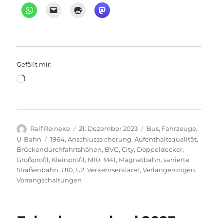
Gefällt mir:
Wird
geladen …
Autor
Veröffentlicht
Kategorien
Ralf Reineke
21. Dezember 2023
Bus
,
Fahrzeuge
,
am
Schlagwörter
U-Bahn
1964
,
Anschlusssicherung
,
Aufenthaltsqualität
,
Brückendurchfahrtshöhen
,
BVG
,
City
,
Doppeldecker
,
Großprofil
,
Kleinprofil
,
M10
,
M41
,
Magnetbahn
,
sanierte
,
Straßenbahn
,
U10
,
U2
,
Verkehrserklärer
,
Verlängerungen
,
Vorrangschaltungen