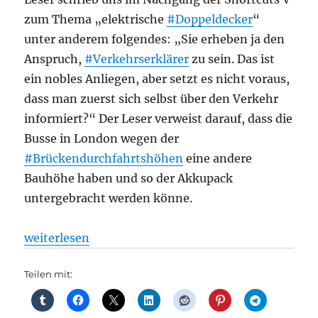
zum Thema „elektrische
#Doppeldecker
“
unter anderem folgendes: „Sie erheben ja den
Anspruch,
#Verkehrserklärer
zu sein. Das ist
ein nobles Anliegen, aber setzt es nicht voraus,
dass man zuerst sich selbst über den Verkehr
informiert?“ Der Leser verweist darauf, dass die
Busse in London wegen der
#Brückendurchfahrtshöhen
eine andere
Bauhöhe haben und so der Akkupack
untergebracht werden könne.
„allg.: VIV-Shortcuts VI, aus VIV“
weiterlesen
Teilen mit: