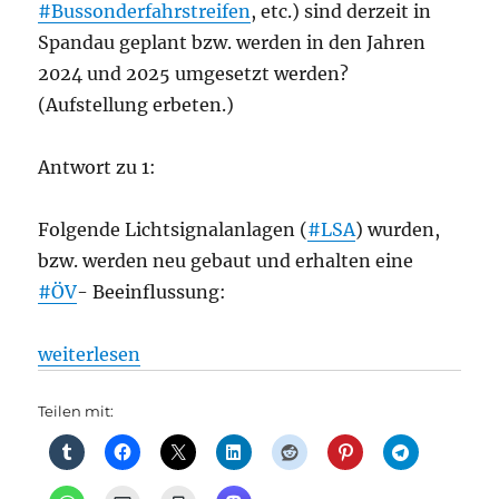
#Bussonderfahrstreifen
, etc.) sind derzeit in
Spandau geplant bzw. werden in den Jahren
2024 und 2025 umgesetzt werden?
(Aufstellung erbeten.)
Antwort zu 1:
Folgende Lichtsignalanlagen (
#LSA
) wurden,
bzw. werden neu gebaut und erhalten eine
#ÖV
- Beeinflussung:
„Quo vadis ÖPNV in Spandau?, aus Senat“
weiterlesen
Teilen mit: