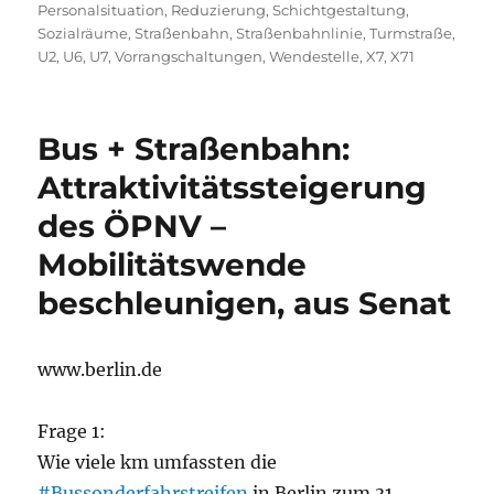
Personalsituation
,
Reduzierung
,
Schichtgestaltung
,
Sozialräume
,
Straßenbahn
,
Straßenbahnlinie
,
Turmstraße
,
U2
,
U6
,
U7
,
Vorrangschaltungen
,
Wendestelle
,
X7
,
X71
Bus + Straßenbahn:
Attraktivitätssteigerung
des ÖPNV –
Mobilitätswende
beschleunigen, aus Senat
www.berlin.de
Frage 1:
Wie viele km umfassten die
#Bussonderfahrstreifen
in Berlin zum 31.