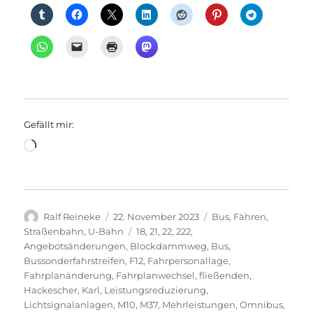
Gefällt mir:
Wird
geladen …
Autor
Veröffentlicht
Kategorien
Ralf Reineke
22. November 2023
Bus
,
Fähren
,
am
Schlagwörter
Straßenbahn
,
U-Bahn
18
,
21
,
22
,
222
,
Angebotsänderungen
,
Blockdammweg
,
Bus
,
Bussonderfahrstreifen
,
F12
,
Fahrpersonallage
,
Fahrplanänderung
,
Fahrplanwechsel
,
fließenden
,
Hackescher
,
Karl
,
Leistungsreduzierung
,
Lichtsignalanlagen
,
M10
,
M37
,
Mehrleistungen
,
Omnibus
,