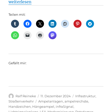
„Als Berlin ein Licht aufging – 100 Jahre Ampeln in 
weiterlesen
Teilen mit:
Gefällt mir:
Autor
Veröffentlicht
Kategorien
Ralf Reineke
11. Dezember 2024
Infrastruktur
,
am
Schlagwörter
Straßenverkehr
Ampelanlagen
,
ampelreichste
,
Handzeichen
,
Hängeampel
,
infraSignal
,
Lichtsignalanlage
,
LSA
,
Modernisierung
,
Potsdamer
,