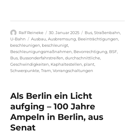
Autor
Veröffentlicht
Kategorien
Ralf Reineke
30. Januar 2025
Bus
,
Straßenbahn
,
am
Schlagwörter
U-Bahn
Ausbau
,
Ausbremsung
,
Beeinträchtigungen
,
beschleunigen
,
beschleunigt
,
Beschleunigungsmaßnahmen
,
Bevorrechtigung
,
BSF
,
Bus
,
Bussonderfahrstreifen
,
durchschnittliche
,
Geschwindigkeiten
,
Kaphaltestellen
,
plant
,
Schwerpunkte
,
Tram
,
Vorrangschaltungen
Als Berlin ein Licht
aufging – 100 Jahre
Ampeln in Berlin, aus
Senat