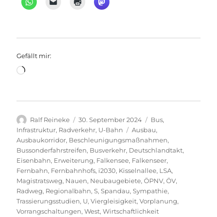
Gefällt mir:
Wird
geladen …
Autor
Veröffentlicht
Kategorien
Ralf Reineke
30. September 2024
Bus
,
am
Schlagwörter
Infrastruktur
,
Radverkehr
,
U-Bahn
Ausbau
,
Ausbaukorridor
,
Beschleunigungsmaßnahmen
,
Bussonderfahrstreifen
,
Busverkehr
,
Deutschlandtakt
,
Eisenbahn
,
Erweiterung
,
Falkensee
,
Falkenseer
,
Fernbahn
,
Fernbahnhofs
,
i2030
,
Kisselnallee
,
LSA
,
Magistratsweg
,
Nauen
,
Neubaugebiete
,
ÖPNV
,
ÖV
,
Radweg
,
Regionalbahn
,
S
,
Spandau
,
Sympathie
,
Trassierungsstudien
,
U
,
Viergleisigkeit
,
Vorplanung
,
Vorrangschaltungen
,
West
,
Wirtschaftlichkeit