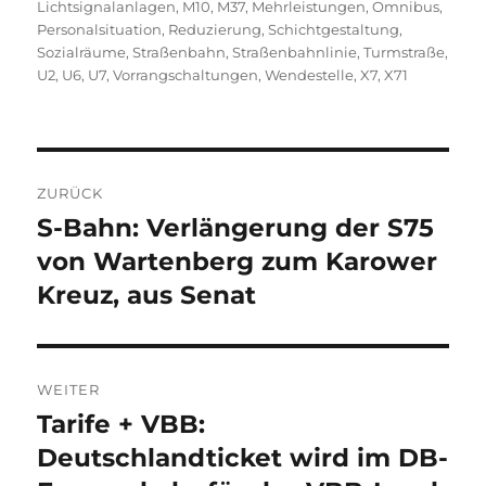
Lichtsignalanlagen
,
M10
,
M37
,
Mehrleistungen
,
Omnibus
,
Personalsituation
,
Reduzierung
,
Schichtgestaltung
,
Sozialräume
,
Straßenbahn
,
Straßenbahnlinie
,
Turmstraße
,
U2
,
U6
,
U7
,
Vorrangschaltungen
,
Wendestelle
,
X7
,
X71
Beitragsnavigation
ZURÜCK
S-Bahn: Verlängerung der S75
Vorheriger
Beitrag:
von Wartenberg zum Karower
Kreuz, aus Senat
WEITER
Tarife + VBB:
Nächster
Beitrag:
Deutschlandticket wird im DB-