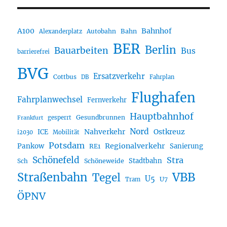
A100
Bahnhof
Autobahn
Bahn
Alexanderplatz
BER
Berlin
Bauarbeiten
Bus
barrierefrei
BVG
Ersatzverkehr
Cottbus
DB
Fahrplan
Flughafen
Fahrplanwechsel
Fernverkehr
Hauptbahnhof
Gesundbrunnen
gesperrt
Frankfurt
Nord
Nahverkehr
Ostkreuz
ICE
i2030
Mobilität
Potsdam
Regionalverkehr
Pankow
Sanierung
RE1
Schönefeld
Stra
Stadtbahn
Sch
Schöneweide
Straßenbahn
VBB
Tegel
U5
U7
Tram
ÖPNV