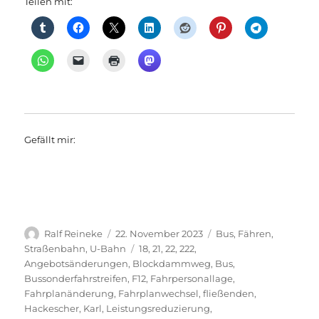
Teilen mit:
Gefällt mir:
Autor
Veröffentlicht
Kategorien
Ralf Reineke
22. November 2023
Bus
,
Fähren
,
am
Schlagwörter
Straßenbahn
,
U-Bahn
18
,
21
,
22
,
222
,
Angebotsänderungen
,
Blockdammweg
,
Bus
,
Bussonderfahrstreifen
,
F12
,
Fahrpersonallage
,
Fahrplanänderung
,
Fahrplanwechsel
,
fließenden
,
Hackescher
,
Karl
,
Leistungsreduzierung
,