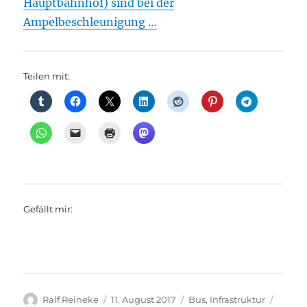
Hauptbahnhof) sind bei der
Ampelbeschleunigung …
Teilen mit:
Gefällt mir:
Autor
Veröffentlicht
Kategorien
Schlag
Ralf Reineke
11. August 2017
Bus
,
Infrastruktur