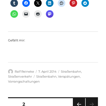
Gefällt mir:
Autor
Veröffentlicht
Kategorien
Ralf Reineke
7. April 2014
Straßenbahn
,
am
Schlagwörter
Straßenverkehr
Straßenbahn
,
Verspätungen
,
Vorrangschaltungen
Seitennummerierung
SEITE
2