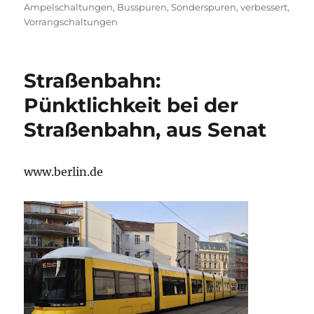
am
Ampelschaltungen
,
Busspuren
,
Sonderspuren
,
verbessert
,
Vorrangschaltungen
Straßenbahn:
Pünktlichkeit bei der
Straßenbahn, aus Senat
www.berlin.de