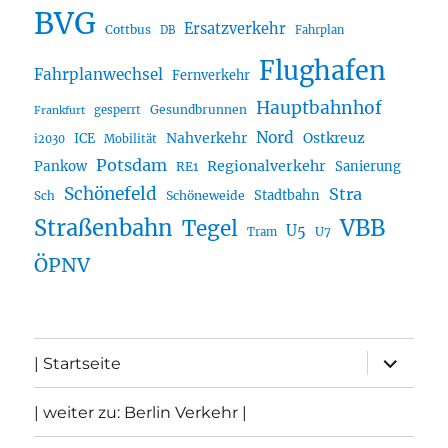
BVG
Ersatzverkehr
Cottbus
DB
Fahrplan
Flughafen
Fahrplanwechsel
Fernverkehr
Hauptbahnhof
Gesundbrunnen
gesperrt
Frankfurt
Nord
Nahverkehr
Ostkreuz
ICE
i2030
Mobilität
Potsdam
Regionalverkehr
Pankow
Sanierung
RE1
Schönefeld
Stra
Stadtbahn
Sch
Schöneweide
Straßenbahn
VBB
Tegel
U5
U7
Tram
ÖPNV
Unterme
| Startseite
öffnen
| weiter zu: Berlin Verkehr |