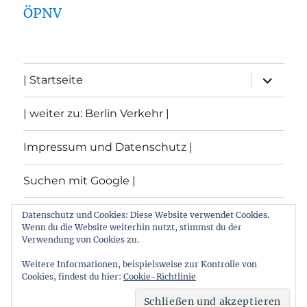
ÖPNV
Unterme
| Startseite
öffnen
| weiter zu: Berlin Verkehr |
Impressum und Datenschutz |
Suchen mit Google |
Themen
Datenschutz und Cookies: Diese Website verwendet Cookies.
Wenn du die Website weiterhin nutzt, stimmst du der
Verwendung von Cookies zu.
Archiv
Weitere Informationen, beispielsweise zur Kontrolle von
Cookies, findest du hier:
Cookie-Richtlinie
Archiv von: Berlin:Verkehr
Stolz präsentiert von
WordPress