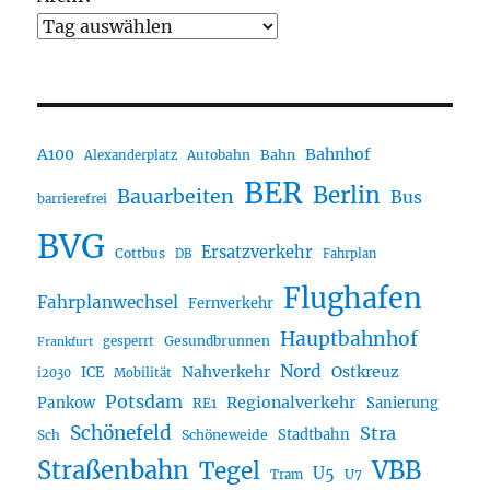
A100
Bahnhof
Autobahn
Bahn
Alexanderplatz
BER
Berlin
Bauarbeiten
Bus
barrierefrei
BVG
Ersatzverkehr
Cottbus
DB
Fahrplan
Flughafen
Fahrplanwechsel
Fernverkehr
Hauptbahnhof
Gesundbrunnen
gesperrt
Frankfurt
Nord
Nahverkehr
Ostkreuz
ICE
i2030
Mobilität
Potsdam
Regionalverkehr
Pankow
Sanierung
RE1
Schönefeld
Stra
Stadtbahn
Sch
Schöneweide
Straßenbahn
VBB
Tegel
U5
U7
Tram