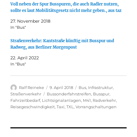
Voll neben der Spur Busspuren, die auch Radler nutzen,
sollte es laut Mobilitätsgesetz nicht mehr geben., aus taz
27. November 2018
In "Bus"
Straßenverkehr: Kantstraße künftig mit Busspur und
Radweg, aus Berliner Morgenpost
22. April 2022
In "Bus"
Autor
Veröffentlicht
Kategorien
Ralf Reineke
9. April 2018
Bus
,
Infrastruktur
,
am
Schlagwörter
Straßenverkehr
Bussonderfahrstreifen
,
Busspur
,
Fahrzeitbedarf
,
Lichtsignalanlagen
,
M41
,
Radverkehr
,
Reisegeschwindigkeit
,
Taxi
,
TXL
,
Vorrangschaltungen
Beitragsnavigation