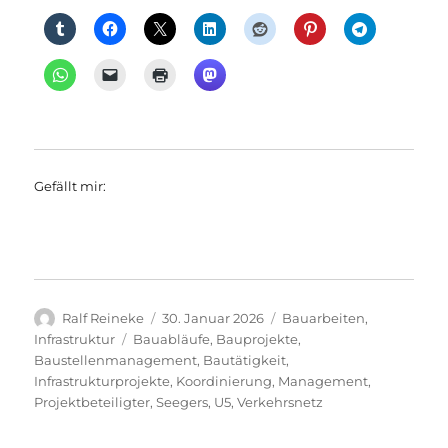
Gefällt mir:
Autor
Veröffentlicht
Kategorien
Ralf Reineke
30. Januar 2026
Bauarbeiten
,
am
Schlagwörter
Infrastruktur
Bauabläufe
,
Bauprojekte
,
Baustellenmanagement
,
Bautätigkeit
,
Infrastrukturprojekte
,
Koordinierung
,
Management
,
Projektbeteiligter
,
Seegers
,
U5
,
Verkehrsnetz