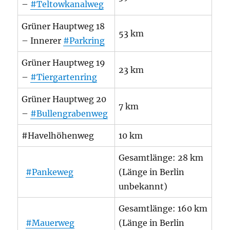
–
#Teltowkanalweg
Grüner Hauptweg 18
53 km
– Innerer
#Parkring
Grüner Hauptweg 19
23 km
–
#Tiergartenring
Grüner Hauptweg 20
7 km
–
#Bullengrabenweg
#Havelhöhenweg
10 km
Gesamtlänge: 28 km
#Pankeweg
(Länge in Berlin
unbekannt)
Gesamtlänge: 160 km
#Mauerweg
(Länge in Berlin