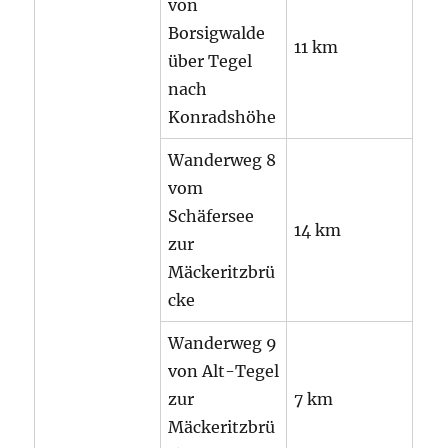
von
Borsigwalde
11 km
über Tegel
nach
Konradshöhe
Wanderweg 8
vom
Schäfersee
14 km
zur
Mäckeritzbrü
cke
Wanderweg 9
von Alt-Tegel
zur
7 km
Mäckeritzbrü