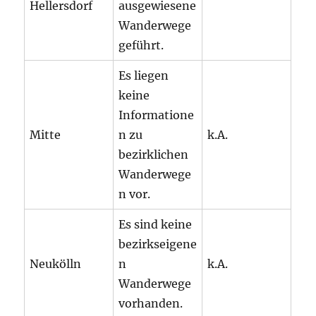
Hellersdorf
ausgewiesene
Wanderwege
geführt.
Es liegen
keine
Informatione
Mitte
n zu
k.A.
bezirklichen
Wanderwege
n vor.
Es sind keine
bezirkseigene
Neukölln
n
k.A.
Wanderwege
vorhanden.