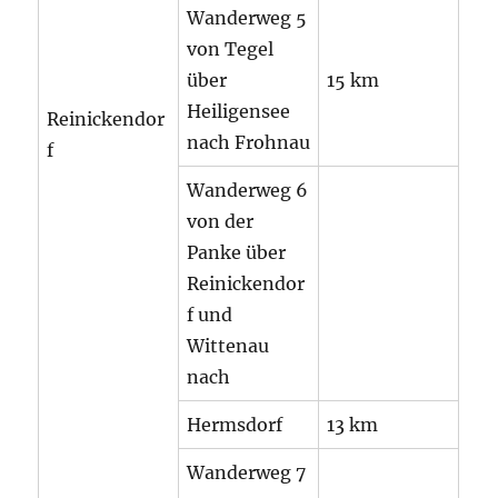
Wanderweg 5
von Tegel
über
15 km
Heiligensee
Reinickendor
nach Frohnau
f
Wanderweg 6
von der
Panke über
Reinickendor
f und
Wittenau
nach
Hermsdorf
13 km
Wanderweg 7