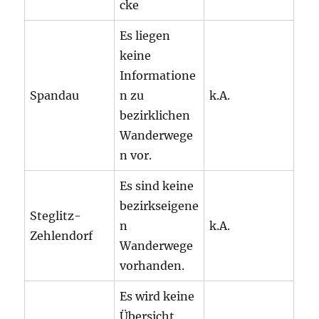
cke
Es liegen
keine
Informatione
Spandau
n zu
k.A.
bezirklichen
Wanderwege
n vor.
Es sind keine
bezirkseigene
Steglitz-
n
k.A.
Zehlendorf
Wanderwege
vorhanden.
Es wird keine
Übersicht