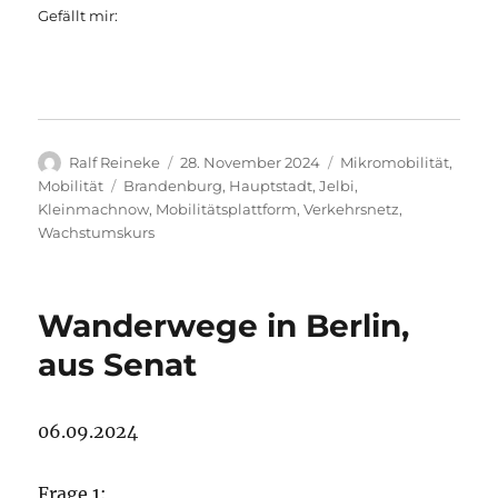
Gefällt mir:
Autor
Veröffentlicht
Kategorien
Ralf Reineke
28. November 2024
Mikromobilität
,
am
Schlagwörter
Mobilität
Brandenburg
,
Hauptstadt
,
Jelbi
,
Kleinmachnow
,
Mobilitätsplattform
,
Verkehrsnetz
,
Wachstumskurs
Wanderwege in Berlin,
aus Senat
06.09.2024
Frage 1: