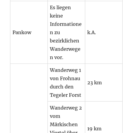
Es liegen
keine
Informatione
Pankow
n zu
k.A.
bezirklichen
Wanderwege
n vor.
Wanderweg 1
von Frohnau
23 km
durch den
Tegeler Forst
Wanderweg 2
vom
Märkischen
19 km
Viertel über