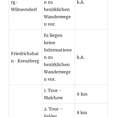
rg-
n zu
k.A.
Wilmersdorf
bezirklichen
Wanderwege
n vor.
Es liegen
keine
Informatione
Friedrichshai
n zu
k.A.
n- Kreuzberg
bezirklichen
Wanderwege
n vor.
1. Tour –
6 km
Malchow
2. Tour –
8 km
Felder