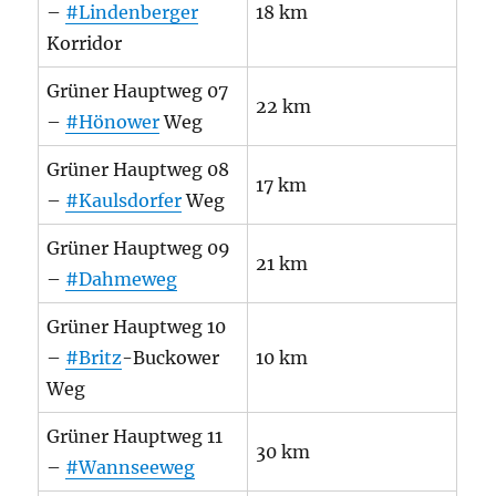
–
#Lindenberger
18 km
Korridor
Grüner Hauptweg 07
22 km
–
#Hönower
Weg
Grüner Hauptweg 08
17 km
–
#Kaulsdorfer
Weg
Grüner Hauptweg 09
21 km
–
#Dahmeweg
Grüner Hauptweg 10
–
#Britz
-Buckower
10 km
Weg
Grüner Hauptweg 11
30 km
–
#Wannseeweg