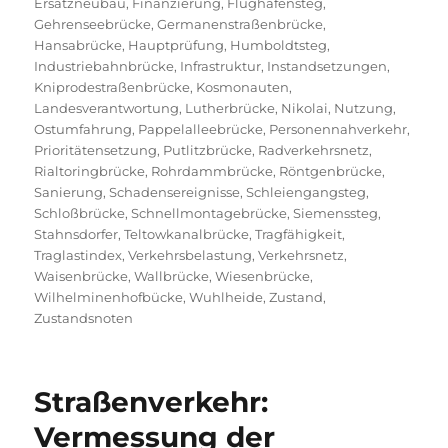
Ersatzneubau
,
Finanzierung
,
Flughafensteg
,
Gehrenseebrücke
,
Germanenstraßenbrücke
,
Hansabrücke
,
Hauptprüfung
,
Humboldtsteg
,
Industriebahnbrücke
,
Infrastruktur
,
Instandsetzungen
,
Kniprodestraßenbrücke
,
Kosmonauten
,
Landesverantwortung
,
Lutherbrücke
,
Nikolai
,
Nutzung
,
Ostumfahrung
,
Pappelalleebrücke
,
Personennahverkehr
,
Prioritätensetzung
,
Putlitzbrücke
,
Radverkehrsnetz
,
Rialtoringbrücke
,
Rohrdammbrücke
,
Röntgenbrücke
,
Sanierung
,
Schadensereignisse
,
Schleiengangsteg
,
Schloßbrücke
,
Schnellmontagebrücke
,
Siemenssteg
,
Stahnsdorfer
,
Teltowkanalbrücke
,
Tragfähigkeit
,
Traglastindex
,
Verkehrsbelastung
,
Verkehrsnetz
,
Waisenbrücke
,
Wallbrücke
,
Wiesenbrücke
,
Wilhelminenhofbücke
,
Wuhlheide
,
Zustand
,
Zustandsnoten
Straßenverkehr:
Vermessung der