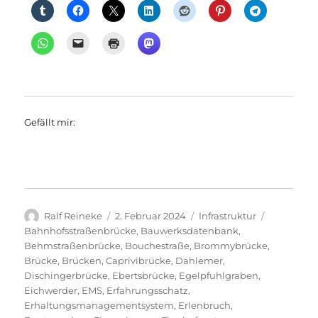
Gefällt mir:
Autor
Veröffentlicht
Kategorien
Schlagwör
Ralf Reineke
2. Februar 2024
Infrastruktur
am
Bahnhofsstraßenbrücke
,
Bauwerksdatenbank
,
Behmstraßenbrücke
,
Bouchestraße
,
Brommybrücke
,
Brücke
,
Brücken
,
Caprivibrücke
,
Dahlemer
,
Dischingerbrücke
,
Ebertsbrücke
,
Egelpfuhlgraben
,
Eichwerder
,
EMS
,
Erfahrungsschatz
,
Erhaltungsmanagementsystem
,
Erlenbruch
,