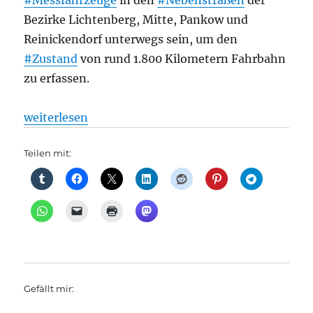
#Messfahrzeuge
in den
#Nebenstraßen
der
Bezirke Lichtenberg, Mitte, Pankow und
Reinickendorf unterwegs sein, um den
#Zustand
von rund 1.800 Kilometern Fahrbahn
zu erfassen.
„Straßenverkehr: Vermessung der Nebenverkehrsstr
weiterlesen
Teilen mit:
Gefällt mir: