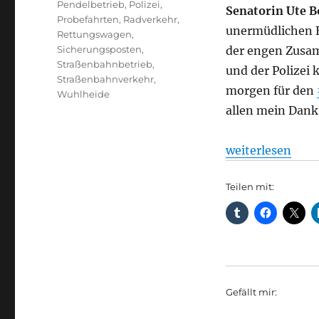
Pendelbetrieb
,
Polizei
,
Senatorin Ute 
Probefahrten
,
Radverkehr
,
unermüdlichen E
Rettungswagen
,
Sicherungsposten
,
der engen Zusa
Straßenbahnbetrieb
,
und der Polizei 
Straßenbahnverkehr
,
morgen für den
Wuhlheide
allen mein Dank
„Brückenabriss:
weiterlesen
Teilen mit:
Gefällt mir: