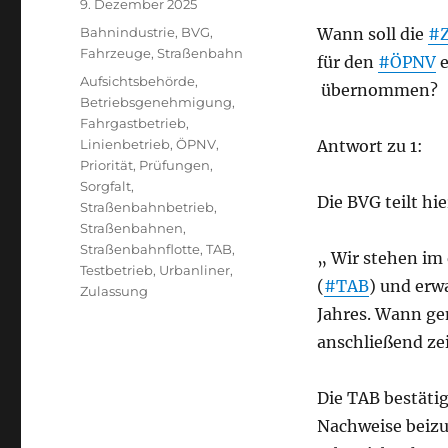
Veröffentlicht
9. Dezember 2025
am
Kategorien
Bahnindustrie
,
BVG
,
Wann soll die
#Z
Fahrzeuge
,
Straßenbahn
für den
#ÖPNV
e
Schlagwörter
Aufsichtsbehörde
,
übernommen?
Betriebsgenehmigung
,
Fahrgastbetrieb
,
Linienbetrieb
,
ÖPNV
,
Antwort zu 1:
Priorität
,
Prüfungen
,
Sorgfalt
,
Die BVG teilt hi
Straßenbahnbetrieb
,
Straßenbahnen
,
Straßenbahnflotte
,
TAB
,
„ Wir stehen im
Testbetrieb
,
Urbanliner
,
(
#TAB
) und erw
Zulassung
Jahres. Wann g
anschließend zei
Die TAB bestäti
Nachweise beizu