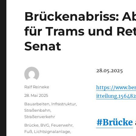
Brückenabriss: A
für Trams und Re
Senat
28.05.2025
Autor
Ralf Reineke
https://www.ber
Veröffentlicht
28. Mai 2025
itteilung.15648
am
Kategorien
Bauarbeiten
,
Infrastruktur
,
Straßenbahn
,
Straßenverkehr
#Brücke
Schlagwörter
Brücke
,
BVG
,
Feuerwehr
,
Fuß
,
Lichtsignalanlage
,