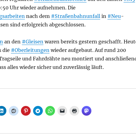
:50 Uhr wieder aufnehmen. Die
gsarbeiten
nach dem
#Straßenbahnunfall
in
#Neu
-
n sind erfolgreich abgeschlossen.
en
an den
#Gleisen
waren bereits gestern geschafft. Heut
s die
#Oberleitungen
wieder aufgebaut. Auf rund 200
ragseile und Fahrdrähte neu montiert und anschließen
ass alles wieder sicher und zuverlässig läuft.
der im Regelbetrieb unterwegs, aus BVG“