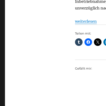
Inbetriebnahmep
unverzüglich na
„„Urbanliner“-S
weiterlesen
Teilen mit:
Gefällt mir: