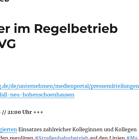
r im Regelbetrieb
BVG
g.de/de/unternehmen/medienportal/pressemitteilungen
fall-neu-hohenschoenhausen
 // 21:00 Uhr +++
gierten
Einsatzes zahlreicher Kolleginnen und Kollegen
den regulären
#Straßenbahnbetrieb
auf den Linien
#M5