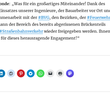
Bonde
: „Was für ein großartiges Miteinander! Dank des
insatzes unserer Ingenieure, der Bauarbeiter vor Ort un
mmenarbeit mit der
#BVG
, den Bezirken, der
#Feuerweh
kann der Bereich des bereits abgerissenen Brückenteils
#Straßenbahnverkehr
wieder freigegeben werden. Ihne
 für dieses herausragende Engagement!“
 Ab morgen freie Fahrt für Trams und Rettungsdienste, 