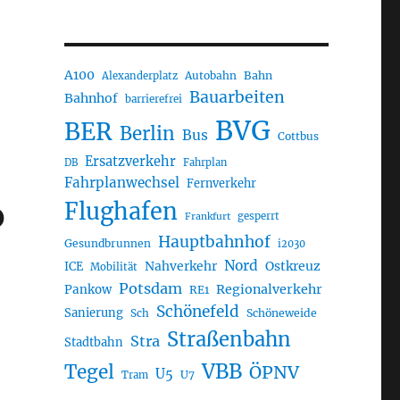
A100
Autobahn
Bahn
Alexanderplatz
Bauarbeiten
Bahnhof
barrierefrei
BVG
BER
Berlin
Bus
Cottbus
Ersatzverkehr
DB
Fahrplan
Fahrplanwechsel
Fernverkehr
b
Flughafen
gesperrt
Frankfurt
Hauptbahnhof
Gesundbrunnen
i2030
Nord
Nahverkehr
Ostkreuz
ICE
Mobilität
Potsdam
Regionalverkehr
Pankow
RE1
Schönefeld
Sanierung
Sch
Schöneweide
Straßenbahn
Stra
Stadtbahn
VBB
Tegel
ÖPNV
U5
U7
Tram