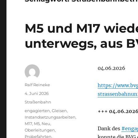
M5 und M17 wiede
unterwegs, aus 
04.06.2026
Autor
Ralf Reineke
https://www.bv
Veröffentlicht
4. Juni 2026
strassenbahnun
am
Kategorien
Straßenbahn
Schlagwörter
engagierten
,
Gleisen
,
+++ 04.06.2026
Instandsetzungsarbeiten
,
M17
,
M5
,
Neu
,
Dank des
#enga
Oberleitungen
,
Probefahrten
,
konnte die BVG 