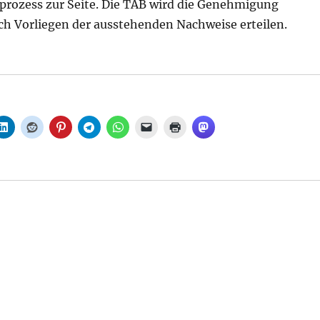
rozess zur Seite. Die TAB wird die Genehmigung
ch Vorliegen der ausstehenden Nachweise erteilen.
traßenbahnen in Betrieb nehmen, aus Senat“