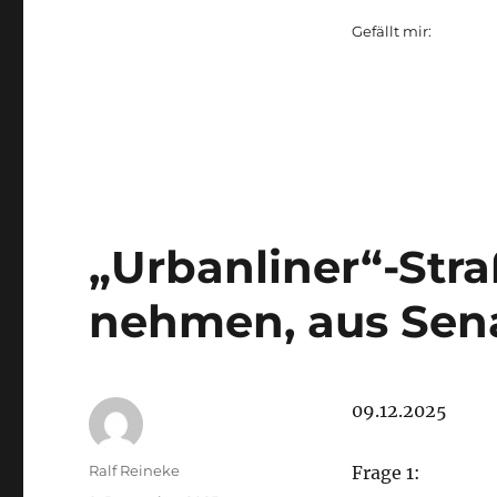
Gefällt mir:
„Urbanliner“-Str
nehmen, aus Sen
09.12.2025
Autor
Ralf Reineke
Frage 1: