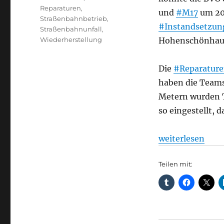
Reparaturen
,
und
#M17
um 20
Straßenbahnbetrieb
,
#Instandsetzun
Straßenbahnunfall
,
Wiederherstellung
Hohenschönhause
Die
#Reparatur
haben die Team
Metern wurden T
so eingestellt, d
„M5 und M17 wie
weiterlesen
Teilen mit: