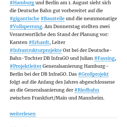
#Hamburg
und Berlin am 1. August sieht sich
die Deutsche Bahn gut vorbereitet auf die
#gigantische
#Baustelle
und die neunmonatige
#Vollsperrung
. Am Donnerstag stellten zwei
Verantwortliche den Stand der Planung vor:
Karsten
#Erhardt
, Leiter
#Infrastrukturprojekte
Ost bei der Deutsche-
Bahn-Tochter DB InfraGO und Julian
#Fassing
,
#Projektleiter
Generalsanierung Hamburg–
Berlin bei der DB InfraGO. Das
#Großprojekt
folgt auf die Anfang des Jahres abgeschlossene
an die Generalsanierung der
#Riedbahn
zwischen Frankfurt/Main und Mannheim.
„Bahnstrecke Hamburg-Berlin: „Stellwerke laufen 
weiterlesen