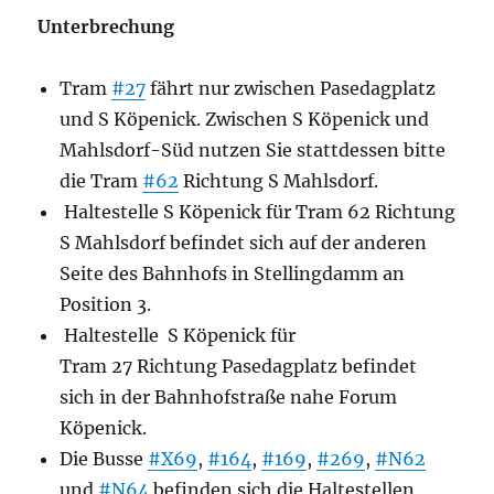
Unterbrechung
Tram
#27
fährt nur zwischen Pasedagplatz
und S Köpenick. Zwischen S Köpenick und
Mahlsdorf-Süd nutzen Sie stattdessen bitte
die Tram
#62
Richtung S Mahlsdorf.
Haltestelle S Köpenick für Tram 62 Richtung
S Mahlsdorf befindet sich auf der anderen
Seite des Bahnhofs in Stellingdamm an
Position 3.
Haltestelle S Köpenick für
Tram 27 Richtung Pasedagplatz befindet
sich in der Bahnhofstraße
nahe Forum
Köpenick.
Die Busse
#X69
,
#164
,
#169
,
#269
,
#N62
und
#N64
befinden sich die Haltestellen