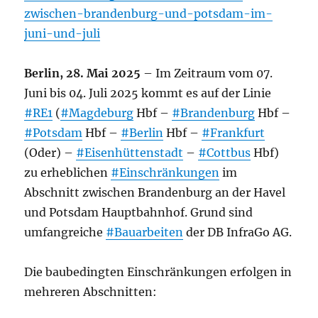
zwischen-brandenburg-und-potsdam-im-
juni-und-juli
Berlin, 28. Mai 2025
– Im Zeitraum vom 07.
Juni bis 04. Juli 2025 kommt es auf der Linie
#RE1
(
#Magdeburg
Hbf –
#Brandenburg
Hbf –
#Potsdam
Hbf –
#Berlin
Hbf –
#Frankfurt
(Oder) –
#Eisenhüttenstadt
–
#Cottbus
Hbf)
zu erheblichen
#Einschränkungen
im
Abschnitt zwischen Brandenburg an der Havel
und Potsdam Hauptbahnhof. Grund sind
umfangreiche
#Bauarbeiten
der DB InfraGo AG.
Die baubedingten Einschränkungen erfolgen in
mehreren Abschnitten: