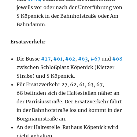
jeweils vor oder nach der Unterführung von
S Köpenick in der Bahnhofstraße oder Am
Bahndamm.
Ersatzverkehr
Die Busse
#27
,
#61
,
#62
,
#63
,
#67
und
#68
zwischen Schloßplatz Köpenick (Kietzer
Straße) und S Köpenick.
Für Ersatzverkehr 27, 62, 61, 63, 67,
68
befinden sich die Haltestellen näher an
der Parrisiusstraße. Der Ersatzverkehr fährt
in der Bahnhofstraße los
und kommt in der
Borgmannstraße an.
An der Haltestelle Rathaus Köpenick wird
nicht gehalten.