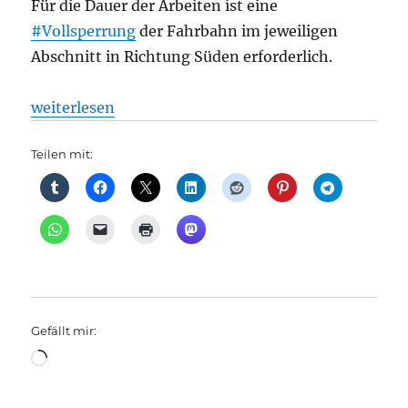
Für die Dauer der Arbeiten ist eine
#Vollsperrung
der Fahrbahn im jeweiligen
Abschnitt in Richtung Süden erforderlich.
„Fahrbahninstandsetzungsmaßnahmen in der Clayall
weiterlesen
Teilen mit:
Gefällt mir:
Wird
geladen …