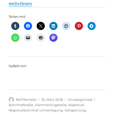
„Deutsche Bahn sperrt die Hämmerlingstraße erneut
weiterlesen
Teilen mit:
Gefällt mir:
Autor
Veröffentlicht
Kategorien
Schlagwör
Ralf Reineke
25. März 2026
Uncategorized
am
Bahnhofstraße
,
Hämmerlingstraße
,
Köpenick
,
Regionalbahnhof
,
Umverlegung
,
Vollsperrung
,