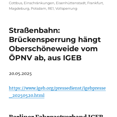
Cottbus
,
Einschränkungen
,
Eisenhüttenstadt
,
Frankfurt
,
Magdeburg
,
Potsdam
,
RE1
,
Vollsperrung
Straßenbahn:
Brückensperrung hängt
Oberschöneweide vom
ÖPNV ab, aus IGEB
20.05.2025
https://www.igeb.org/pressedienst/igebpresse
_20250520.html