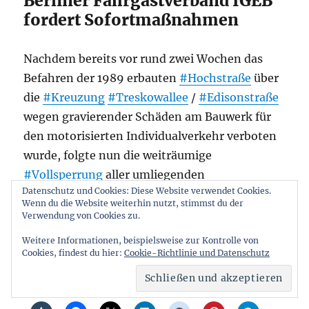
Berliner Fahrgastverband IGEB
fordert Sofortmaßnahmen
Nachdem bereits vor rund zwei Wochen das
Befahren der 1989 erbauten
#Hochstraße
über
die
#Kreuzung
#Treskowallee
/
#Edisonstraße
wegen gravierender Schäden am Bauwerk für
den motorisierten Individualverkehr verboten
wurde, folgte nun die weiträumige
#Vollsperrung
aller umliegenden
Datenschutz und Cookies: Diese Website verwendet Cookies.
Verkehrsflächen. Somit sind auch Fußgänger
Wenn du die Website weiterhin nutzt, stimmst du der
massiv betroffen.
Verwendung von Cookies zu.
Weitere Informationen, beispielsweise zur Kontrolle von
„Straßenbahn: Brückensperrung hängt Oberschöne
weiterlesen
Cookies, findest du hier:
Cookie-Richtlinie und Datenschutz
Teilen mit: