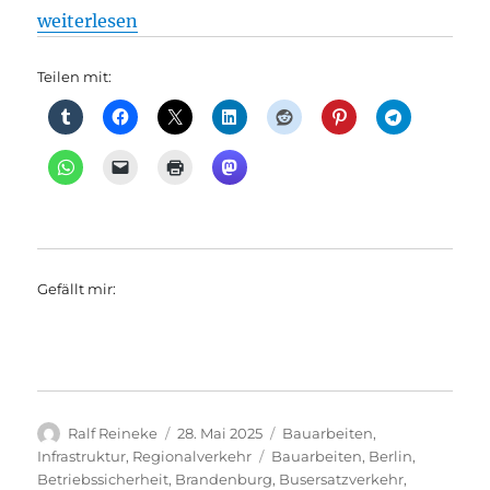
„Vollsperrung und Einschränkungen auf der Linie R
weiterlesen
Teilen mit:
Gefällt mir:
Autor
Veröffentlicht
Kategorien
Ralf Reineke
28. Mai 2025
Bauarbeiten
,
am
Schlagwörter
Infrastruktur
,
Regionalverkehr
Bauarbeiten
,
Berlin
,
Betriebssicherheit
,
Brandenburg
,
Busersatzverkehr
,