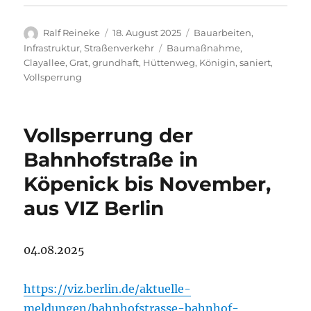
Autor
Veröffentlicht
Kategorien
Ralf Reineke
18. August 2025
Bauarbeiten
,
am
Schlagwörter
Infrastruktur
,
Straßenverkehr
Baumaßnahme
,
Clayallee
,
Grat
,
grundhaft
,
Hüttenweg
,
Königin
,
saniert
,
Vollsperrung
Vollsperrung der
Bahnhofstraße in
Köpenick bis November,
aus VIZ Berlin
04.08.2025
https://viz.berlin.de/aktuelle-
meldungen/bahnhofstrasse-bahnhof-