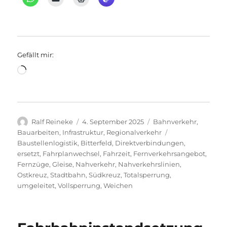
Gefällt mir:
Wird
geladen …
Autor
Veröffentlicht
Kategorien
Ralf Reineke
4. September 2025
Bahnverkehr
,
am
Schlagwörter
Bauarbeiten
,
Infrastruktur
,
Regionalverkehr
Baustellenlogistik
,
Bitterfeld
,
Direktverbindungen
,
ersetzt
,
Fahrplanwechsel
,
Fahrzeit
,
Fernverkehrsangebot
,
Fernzüge
,
Gleise
,
Nahverkehr
,
Nahverkehrslinien
,
Ostkreuz
,
Stadtbahn
,
Südkreuz
,
Totalsperrung
,
umgeleitet
,
Vollsperrung
,
Weichen