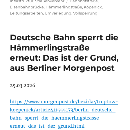
am
Schlagwörter
Infrastruktur
,
Straßenverkehr
Bahnhofstraße
,
Eisenbahnbrücke
,
Hämmerlingstraße
,
Köpenick
,
Leitungsarbeiten
,
Umverlegung
,
Vollsperrung
Deutsche Bahn sperrt die
Hämmerlingstraße
erneut: Das ist der Grund,
aus Berliner Morgenpost
25.03.2026
https://www.morgenpost.de/bezirke/treptow-
koepenick/article411555173/berlin-deutsche-
bahn-sperrt-die-haemmerlingstrasse-
erneut-das-ist-der-grund.html