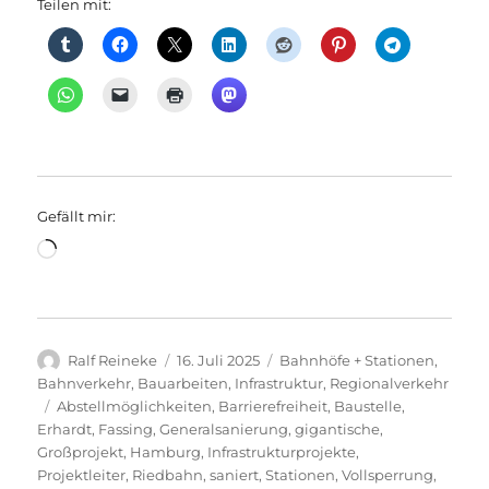
Teilen mit:
Gefällt mir:
Wird
geladen …
Autor
Veröffentlicht
Kategorien
Ralf Reineke
16. Juli 2025
Bahnhöfe + Stationen
,
am
Bahnverkehr
,
Bauarbeiten
,
Infrastruktur
,
Regionalverkehr
Schlagwörter
Abstellmöglichkeiten
,
Barrierefreiheit
,
Baustelle
,
Erhardt
,
Fassing
,
Generalsanierung
,
gigantische
,
Großprojekt
,
Hamburg
,
Infrastrukturprojekte
,
Projektleiter
,
Riedbahn
,
saniert
,
Stationen
,
Vollsperrung
,