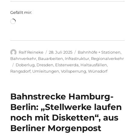
Gefällt mir:
Wird
geladen …
Autor
Veröffentlicht
Kategorien
Ralf Reineke
28. Juli 2025
Bahnhöfe + Stationen
,
am
Bahnverkehr
,
Bauarbeiten
,
Infrastruktur
,
Regionalverkehr
Schlagwörter
Doberlug
,
Dresden
,
Elsterwerda
,
Haltausfällen
,
Rangsdorf
,
Umleitungen
,
Vollsperrung
,
Wünsdorf
Bahnstrecke Hamburg-
Berlin: „Stellwerke laufen
noch mit Disketten“, aus
Berliner Morgenpost