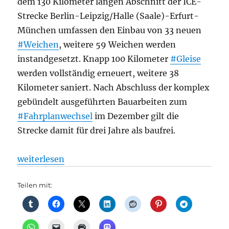
dem 130 Kilometer langen Abschnitt der ICE-
Strecke Berlin-Leipzig/Halle (Saale)-Erfurt-
München umfassen den Einbau von 33 neuen
#Weichen
, weitere 59 Weichen werden
instandgesetzt. Knapp 100 Kilometer
#Gleise
werden vollständig erneuert, weitere 38
Kilometer saniert. Nach Abschluss der komplex
gebündelt ausgeführten Bauarbeiten zum
#Fahrplanwechsel
im Dezember gilt die
Strecke damit für drei Jahre als baufrei.
„DB InfraGO erneuert und saniert 90 Weichen und 1
weiterlesen
Teilen mit: