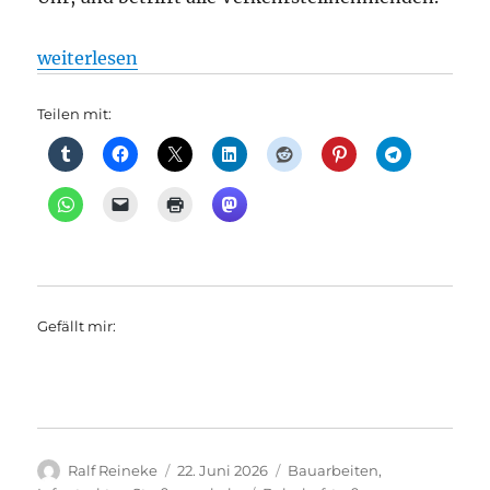
„Vollsperrung der Hämmerlingstraße bis Anfang Aug
weiterlesen
Teilen mit:
Gefällt mir:
Autor
Veröffentlicht
Kategorien
Ralf Reineke
22. Juni 2026
Bauarbeiten
,