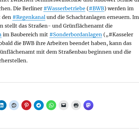
chen. Die Berliner
#Wasserbetriebe
(
#BWB
) werden im
t den
#Regenkanal
und die Schachtanlagen erneuern. Im
en stellt das Straßen- und Grünflächenamt die
n
im Baubereich mit
#Sonderbordanlagen
(„#Kasseler
Sobald die BWB ihre Arbeiten beendet haben, kann das
rünflächenamt mit dem Straßenbau beginnen und die
herstellen.
le in der Wegedornstraße in Altglienicke, aus VIZ Berlin