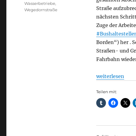
Wasserbetriebe
,
Straße aufzubre
Wegedornstraße
nächsten Schrit
Zuge der Arbeit
#Bushaltestelle
Borden“) her . 
Straßen- und G
Fahrbahn wieder
„Havarie-Baustel
weiterlesen
Teilen mit: