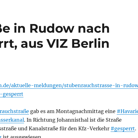
ße in Rudow nach
t, aus VIZ Berlin
lin.de/aktuelle-meldungen/stubenrauchstrasse-in-rudo
-gesperrt
rauchstraße
gab es am Montagnachmittag eine
#Havari
sserkanal
. In Richtung Johannisthal ist die Straße
straße und Kanalstraße für den Kfz-Verkehr
#gesperrt
.
g
ist ausgewiesen.