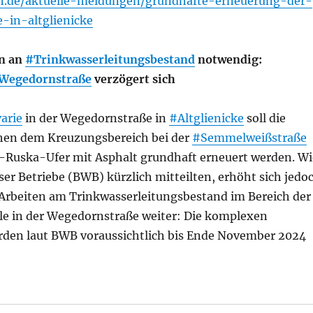
lin.de/aktuelle-meldungen/grundhafte-erneuerung-der-
-in-altglienicke
en an
#Trinkwasserleitungsbestand
notwendig:
Wegedornstraße
verzögert sich
arie
in der Wegedornstraße in
#Altglienicke
soll die
hen dem Kreuzungsbereich bei der
#Semmelweißstraße
-Ruska-Ufer mit Asphalt grundhaft erneuert werden. Wi
ser Betriebe (BWB) kürzlich mitteilten, erhöht sich jedo
Arbeiten am Trinkwasserleitungsbestand im Bereich der
le in der Wegedornstraße weiter: Die komplexen
en laut BWB voraussichtlich bis Ende November 2024
 Reparaturarbeiten auf der Wegedornstraße in Altglieni