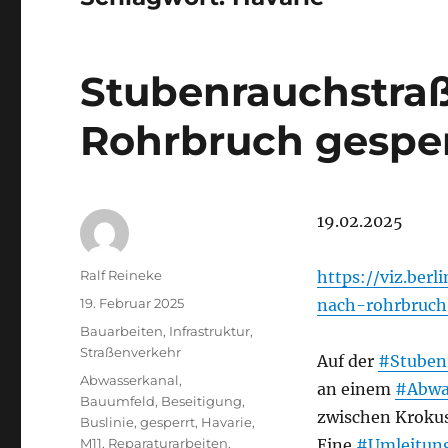
Stubenrauchstra
Rohrbruch gesperr
19.02.2025
Autor
Ralf Reineke
https://viz.ber
Veröffentlicht
19. Februar 2025
nach-rohrbruch
am
Kategorien
Bauarbeiten
,
Infrastruktur
,
Straßenverkehr
Auf der
#Stuben
Schlagwörter
Abwasserkanal
,
an einem
#Abwa
Bauumfeld
,
Beseitigung
,
zwischen Krokus
Buslinie
,
gesperrt
,
Havarie
,
M11
,
Reparaturarbeiten
,
Eine
#Umleitun