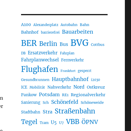
A100
Autobahn
Bahn
Alexanderplatz
Bauarbeiten
Bahnhof
barrierefrei
BVG
BER
Berlin
Bus
Cottbus
Ersatzverkehr
DB
Fahrplan
Fahrplanwechsel
Fernverkehr
Flughafen
gesperrt
Frankfurt
Hauptbahnhof
Gesundbrunnen
i2030
Nord
Nahverkehr
Ostkreuz
ICE
Mobilität
Potsdam
Regionalverkehr
Pankow
RE1
in
Schönefeld
Sanierung
Sch
Schöneweide
er
Straßenbahn
Stra
Stadtbahn
VBB
Tegel
ÖPNV
U5
U7
Tram
ie