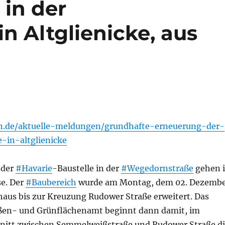
 in der
n Altglienicke, aus
lin.de/aktuelle-meldungen/grundhafte-erneuerung-der-
-in-altglienicke
 der
#Havarie
-Baustelle in der
#Wegedornstraße
gehen 
se. Der
#Baubereich
wurde am Montag, dem 02. Dezemb
aus bis zur Kreuzung Rudower Straße erweitert. Das
aßen- und Grünflächenamt beginnt dann damit, im
nitt zwischen Semmelweißstraße und Rudower Straße d