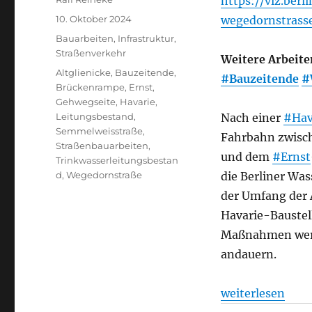
https://viz.ber
Veröffentlicht
10. Oktober 2024
wegedornstrasse
am
Kategorien
Bauarbeiten
,
Infrastruktur
,
Straßenverkehr
Weitere Arbeit
Schlagwörter
Altglienicke
,
Bauzeitende
,
#Bauzeitende
#
Brückenrampe
,
Ernst
,
Gehwegseite
,
Havarie
,
Leitungsbestand
,
Nach einer
#Hav
Semmelweisstraße
,
Fahrbahn zwisc
Straßenbauarbeiten
,
und dem
#Ernst
Trinkwasserleitungsbestan
d
,
Wegedornstraße
die Berliner Was
der Umfang der 
Havarie-Baustel
Maßnahmen werd
andauern.
„Straßenverkehr:
weiterlesen