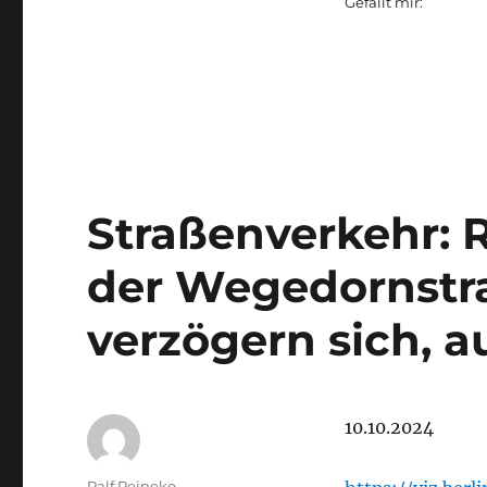
Gefällt mir:
Straßenverkehr: 
der Wegedornstra
verzögern sich, a
10.10.2024
Autor
Ralf Reineke