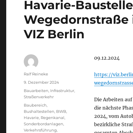
Havarie-Baustelle
Wegedornstraße i
VIZ Berlin
09.12.2024
Autor
Ralf Reineke
https://viz.ber
Veröffentlicht
9. Dezember 2024
wegedornstrasse
am
Kategorien
Bauarbeiten
,
Infrastruktur
,
Straßenverkehr
Die Arbeiten auf
Schlagwörter
Baubereich
,
die nächste Pha
Bushaltestellen
,
BWB
,
2024, vom Autoh
Havarie
,
Regenkanal
,
Sonderbordanlagen
,
bezirkliche Str
Verkehrsführung
,
gesamten Absch