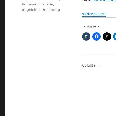
Stubenrauchstraße
,
umgeleitet
,
Umleitung
„Stubenrauchstr
weiterlesen
Teilen mit:
Gefällt mir: