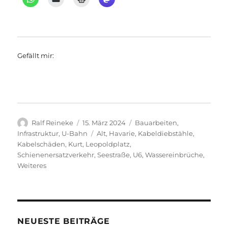
Gefällt mir:
Autor
Veröffentlicht
Kategorien
Ralf Reineke
15. März 2024
Bauarbeiten
,
am
Schlagwörter
Infrastruktur
,
U-Bahn
Alt
,
Havarie
,
Kabeldiebstähle
,
Kabelschäden
,
Kurt
,
Leopoldplatz
,
Schienenersatzverkehr
,
Seestraße
,
U6
,
Wassereinbrüche
,
Weiteres
NEUESTE BEITRÄGE