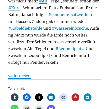
war nicht mehr
#Alt
-Tegel, sondern schon der
#Kurt
-Schumacher-Platz Endstadtion für die
Bahn, danach folgt
#Schienenersatzverkehr
mit Bussen. Zudem gab es immer wieder
#Kabeldiebstähle
und
#Wassereinbrüche
. Anfa
ng März nun wurde die Linie noch weiter
verkürzt. Der Schienenersatzverkehr verläuft
zwischen Alt-Tegel und
#Leopoldplatz
. Und
zwischen Leopoldplatz und Reinickendorf
erfolgt nur Pendelverkehr.
„U-Bahn: Berlins anstrengendste U-Bahn: So geht e
weiterlesen
Teilen mit: