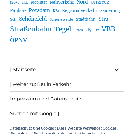
Nord
Nahverkehr
Ostkreuz
ICE
i2030
Mobilität
Potsdam
Regionalverkehr
Pankow
Sanierung
RE1
Schönefeld
Stra
Stadtbahn
Sch
Schöneweide
Straßenbahn
VBB
Tegel
U5
U7
Tram
ÖPNV
Unterme
| Startseite
öffnen
| weiter zu: Berlin Verkehr |
Impressum und Datenschutz |
Suchen mit Google |
Themen
Datenschutz und Cookies: Diese Website verwendet Cookies.
Wenn du die Website weiterhin nutzt, stimmst du der