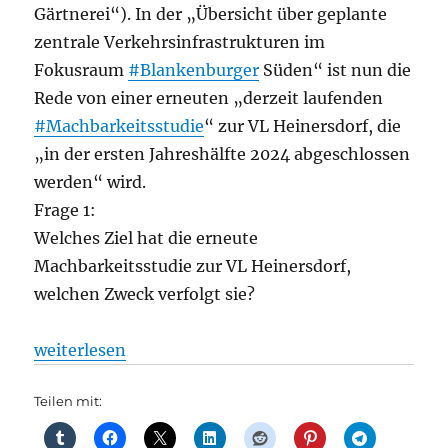
Gärtnerei“). In der „Übersicht über geplante
zentrale Verkehrsinfrastrukturen im
Fokusraum
#Blankenburger
Süden“ ist nun die
Rede von einer erneuten „derzeit laufenden
#Machbarkeitsstudie
“ zur VL Heinersdorf, die
„in der ersten Jahreshälfte 2024 abgeschlossen
werden“ wird.
Frage 1:
Welches Ziel hat die erneute
Machbarkeitsstudie zur VL Heinersdorf,
welchen Zweck verfolgt sie?
„Straßenbahn: Verkehrslösung Heinersdorf – wie ge
weiterlesen
Teilen mit: