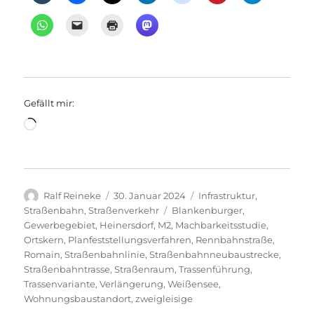
Gefällt mir:
Wird
geladen …
Autor
Veröffentlicht
Kategorien
Ralf Reineke
30. Januar 2024
Infrastruktur
,
am
Schlagwörter
Straßenbahn
,
Straßenverkehr
Blankenburger
,
Gewerbegebiet
,
Heinersdorf
,
M2
,
Machbarkeitsstudie
,
Ortskern
,
Planfeststellungsverfahren
,
Rennbahnstraße
,
Romain
,
Straßenbahnlinie
,
Straßenbahnneubaustrecke
,
Straßenbahntrasse
,
Straßenraum
,
Trassenführung
,
Trassenvariante
,
Verlängerung
,
Weißensee
,
Wohnungsbaustandort
,
zweigleisige