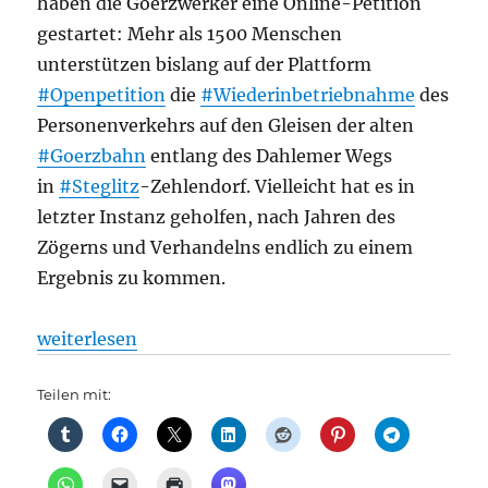
haben die Goerzwerker eine Online-Petition
gestartet: Mehr als 1500 Menschen
unterstützen bislang auf der Plattform
#Openpetition
die
#Wiederinbetriebnahme
des
Personenverkehrs auf den Gleisen der alten
#Goerzbahn
entlang des Dahlemer Wegs
in
#Steglitz
-Zehlendorf. Vielleicht hat es in
letzter Instanz geholfen, nach Jahren des
Zögerns und Verhandelns endlich zu einem
Ergebnis zu kommen.
„Bahnverkehr: 19 Millionen Euro für Testbetrieb au
weiterlesen
Teilen mit: