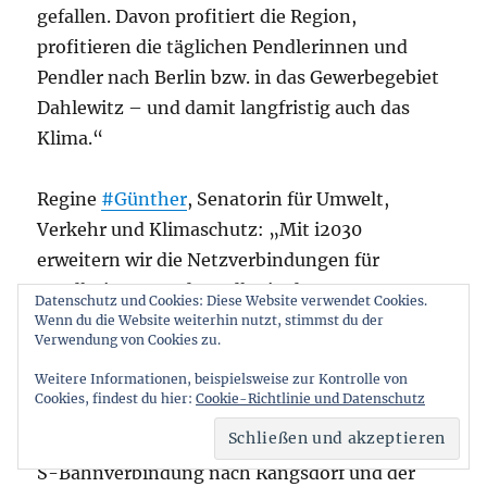
gefallen. Davon profitiert die Region,
profitieren die täglichen Pendlerinnen und
Pendler nach Berlin bzw. in das Gewerbegebiet
Dahlewitz – und damit langfristig auch das
Klima.“
Regine
#Günther
, Senatorin für Umwelt,
Verkehr und Klimaschutz: „Mit i2030
erweitern wir die Netzverbindungen für
Pendlerinnen und Pendler in der
Datenschutz und Cookies: Diese Website verwendet Cookies.
Metropolregion Berlin-Brandenburg. Hiermit
Wenn du die Website weiterhin nutzt, stimmst du der
Verwendung von Cookies zu.
kommen wir unserem Ziel näher, auch für die
Weitere Informationen, beispielsweise zur Kontrolle von
Menschen in den stark wachsenden
Cookies, findest du hier:
Cookie-Richtlinie und Datenschutz
Nachbargemeinden künftig bessere
klimafreundliche Anbindungen zu schaffen. Die
S-Bahnverbindung nach Rangsdorf und der