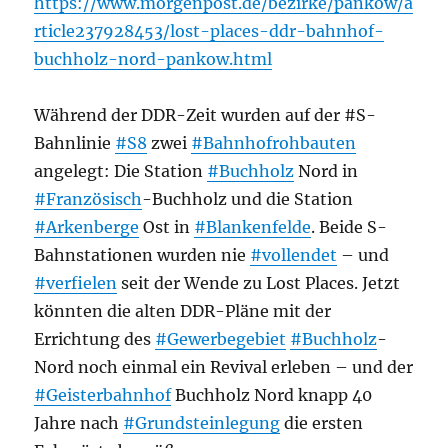
https://www.morgenpost.de/bezirke/pankow/a
rticle237928453/lost-places-ddr-bahnhof-
buchholz-nord-pankow.html
Während der DDR-Zeit wurden auf der #S-
Bahnlinie
#S8
zwei
#Bahnhofrohbauten
angelegt: Die Station
#Buchholz
Nord in
#Französisch
-Buchholz und die Station
#Arkenberge
Ost in
#Blankenfelde
. Beide S-
Bahnstationen wurden nie
#vollendet
– und
#verfielen
seit der Wende zu Lost Places. Jetzt
könnten die alten DDR-Pläne mit der
Errichtung des
#Gewerbegebiet
#Buchholz
-
Nord noch einmal ein Revival erleben – und der
#Geisterbahnhof
Buchholz Nord knapp 40
Jahre nach
#Grundsteinlegung
die ersten