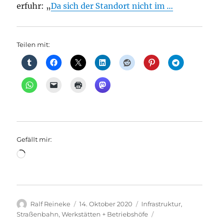
erfuhr: „
Da sich der Standort nicht im …
Teilen mit:
Gefällt mir:
Wird
geladen …
Autor
Veröffentlicht
Kategorien
Ralf Reineke
14. Oktober 2020
Infrastruktur
,
am
Schlagwörter
Straßenbahn
,
Werkstätten + Betriebshöfe