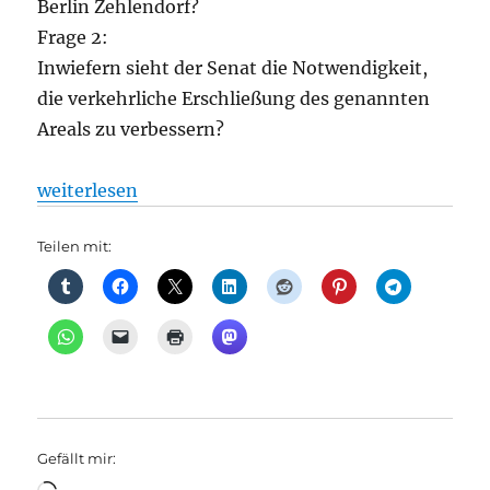
Berlin Zehlendorf?
Frage 2:
Inwiefern sieht der Senat die Notwendigkeit,
die verkehrliche Erschließung des genannten
Areals zu verbessern?
„Bahnverkehr: Reaktivierung der Goerzbahn, aus S
weiterlesen
Teilen mit:
Gefällt mir:
Wird