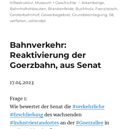
am
Schlagwörter
Infrastruktur
,
Museum + Geschichte
Arkenberge
,
Bahnhofrohbauten
,
Blankenfelde
,
Buchholz
,
Französisch
,
Geisterbahnhof
,
Gewerbegebiet
,
Grundsteinlegung
,
S8
,
verfielen
,
vollendet
Bahnverkehr:
Reaktivierung der
Goerzbahn, aus Senat
17.04.2023
Frage 1:
Wie bewertet der Senat die
#verkehrliche
#Erschließung
des wachsenden
#Industriestandortes
an der
#Goerzallee
in