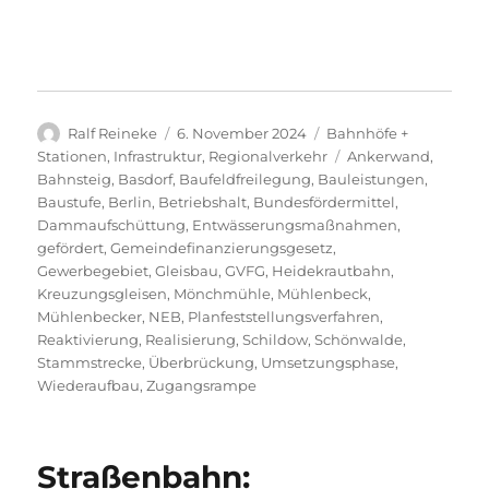
Autor
Veröffentlicht
Kategorien
Ralf Reineke
6. November 2024
Bahnhöfe +
am
Schlagwörter
Stationen
,
Infrastruktur
,
Regionalverkehr
Ankerwand
,
Bahnsteig
,
Basdorf
,
Baufeldfreilegung
,
Bauleistungen
,
Baustufe
,
Berlin
,
Betriebshalt
,
Bundesfördermittel
,
Dammaufschüttung
,
Entwässerungsmaßnahmen
,
gefördert
,
Gemeindefinanzierungsgesetz
,
Gewerbegebiet
,
Gleisbau
,
GVFG
,
Heidekrautbahn
,
Kreuzungsgleisen
,
Mönchmühle
,
Mühlenbeck
,
Mühlenbecker
,
NEB
,
Planfeststellungsverfahren
,
Reaktivierung
,
Realisierung
,
Schildow
,
Schönwalde
,
Stammstrecke
,
Überbrückung
,
Umsetzungsphase
,
Wiederaufbau
,
Zugangsrampe
Straßenbahn: