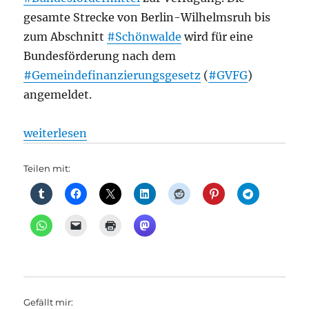
gesamte Strecke von Berlin-Wilhelmsruh bis
zum Abschnitt
#Schönwalde
wird für eine
Bundesförderung nach dem
#Gemeindefinanzierungsgesetz
(
#GVFG
)
angemeldet.
„i2030: Heidekrautbahn: Start der 2. Bauphase am
weiterlesen
Teilen mit:
Gefällt mir: