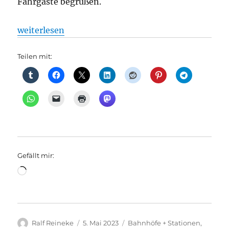
Fahrgäste begrüßen.
„Bahnhöfe: Lost Places in Pankow: Das ist die Ges
weiterlesen
Teilen mit:
Gefällt mir:
Wird
geladen …
Autor
Veröffentlicht
Kategorien
Ralf Reineke
5. Mai 2023
Bahnhöfe + Stationen
,