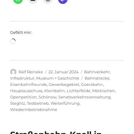
Gefällt mir:
Wird
geladen …
Autor
Veröffentlicht
Kategorien
Ralf Reineke
22. Januar 2024
Bahnverkehr
,
am
Schlagwörter
Infrastruktur
,
Museum + Geschichte
Bahnstrecke
,
Eisenbahnfreunde
,
Gewerbegebiet
,
Goerzbahn
,
Hauptausschuss
,
Kleinbahn
,
Lichterfelde
,
Märkischen
,
Openpetition
,
Schönow
,
Senatsverkehrsverwaltung
,
Steglitz
,
Testbetrieb
,
Weiterführung
,
Wiederinbetriebnahme