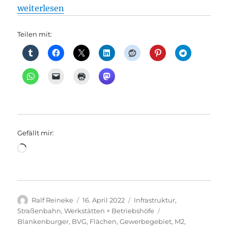
„Straßenbahn: Poker um neuen BVG-Großbetriebsho
weiterlesen
Teilen mit:
Gefällt mir:
Wird
geladen …
Autor
Veröffentlicht
Kategorien
Ralf Reineke
16. April 2022
Infrastruktur
,
am
Schlagwörter
Straßenbahn
,
Werkstätten + Betriebshöfe
Blankenburger
,
BVG
,
Flächen
,
Gewerbegebiet
,
M2
,