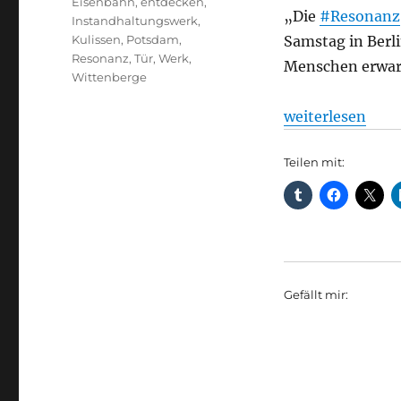
Eisenbahn
,
entdecken
,
„Die
#Resonanz
Instandhaltungswerk
,
Kulissen
,
Potsdam
,
Samstag in Berli
Resonanz
,
Tür
,
Werk
,
Menschen erwar
Wittenberge
„Bahnindustrie:
weiterlesen
Teilen mit:
Gefällt mir: