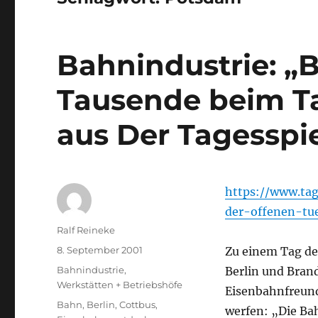
Bahnindustrie: „
Tausende beim Ta
aus Der Tagesspi
https://www.ta
der-offenen-tu
Autor
Ralf Reineke
Veröffentlicht
8. September 2001
Zu einem Tag de
am
Kategorien
Bahnindustrie
,
Berlin und Bran
Werkstätten + Betriebshöfe
Eisenbahnfreund
Schlagwörter
Bahn
,
Berlin
,
Cottbus
,
werfen: „Die B