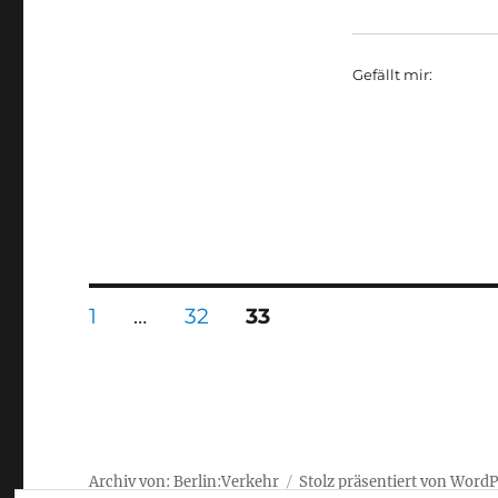
Gefällt mir:
Seitennummerierung
SEITE
SEITE
SEITE
1
…
32
33
der
Beiträge
Archiv von: Berlin:Verkehr
Stolz präsentiert von Word