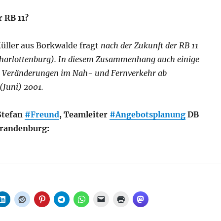
r RB 11?
üller aus Borkwalde fragt
nach der Zukunft der RB 11
harlottenburg). In diesem Zusammenhang auch einige
u Veränderungen im Nah- und Fernverkehr ab
(Juni) 2001.
tefan
#Freund
, Teamleiter
#Angebotsplanung
DB
Brandenburg:
Regionalverkehr: Veränderungen im Nah- und Fernverke