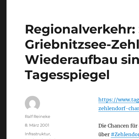
Regionalverkehr
Griebnitzsee-Zeh
Wiederaufbau sin
Tagesspiegel
https://www.tag
zehlendorf-cha
Autor
Ralf Reineke
Veröffentlicht
8. März 2001
Die Chancen für
am
Kategorien
Infrastruktur
,
über
#Zehlendor