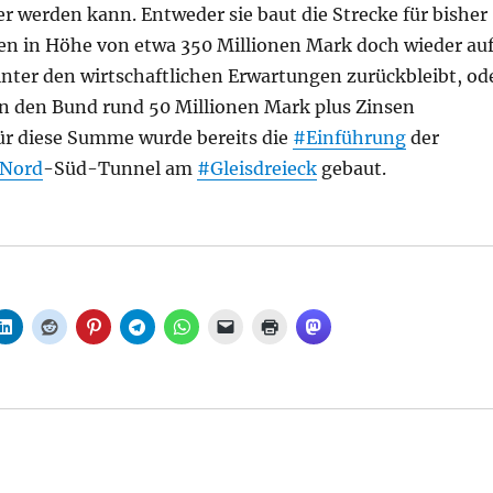
er werden kann. Entweder sie baut die Strecke für bisher
en in Höhe von etwa 350 Millionen Mark doch wieder auf
inter den wirtschaftlichen Erwartungen zurückbleibt, od
n den Bund rund 50 Millionen Mark plus Zinsen
ür diese Summe wurde bereits die
#Einführung
der
Nord
-Süd-Tunnel am
#Gleisdreieck
gebaut.
r: Stammbahn Griebnitzsee-Zehlendorf: Chancen für Wi