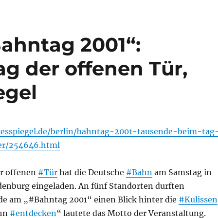
Bahntag 2001“:
g der offenen Tür,
egel
gesspiegel.de/berlin/bahntag-2001-tausende-beim-tag
er/254646.html
r offenen
#Tür
hat die Deutsche
#Bahn
am Samstag in
denburg eingeladen. An fünf Standorten durften
e am „#Bahntag 2001“ einen Blick hinter die
#Kulissen
ahn
#entdecken
“ lautete das Motto der Veranstaltung.