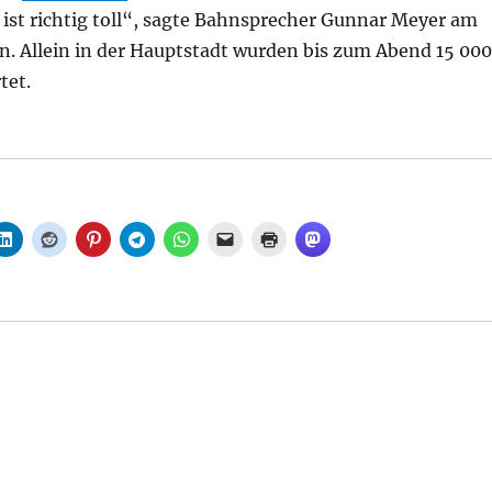
ist richtig toll“, sagte Bahnsprecher Gunnar Meyer am
n. Allein in der Hauptstadt wurden bis zum Abend 15 000
tet.
 „Bahntag 2001“: Tausende beim Tag der offenen Tür, a