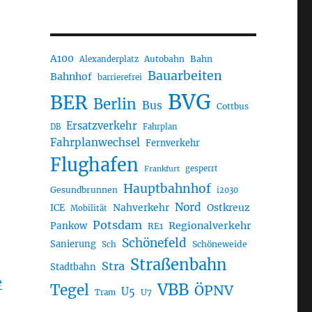
A100
Autobahn
Bahn
Alexanderplatz
Bauarbeiten
Bahnhof
barrierefrei
BVG
BER
Berlin
Bus
Cottbus
Ersatzverkehr
DB
Fahrplan
Fahrplanwechsel
Fernverkehr
Flughafen
gesperrt
Frankfurt
Hauptbahnhof
Gesundbrunnen
i2030
Nord
Nahverkehr
Ostkreuz
ICE
Mobilität
Potsdam
Regionalverkehr
Pankow
RE1
Schönefeld
Sanierung
Sch
Schöneweide
Straßenbahn
Stra
Stadtbahn
e
VBB
Tegel
ÖPNV
U5
U7
Tram