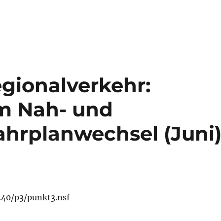
gionalverkehr:
m Nah- und
ahrplanwechsel (Juni
.240/p3/punkt3.nsf