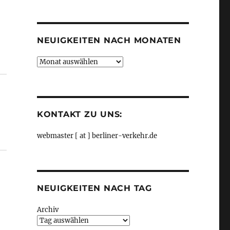
Kategorien
NEUIGKEITEN NACH MONATEN
Neuigkeiten
us Der Tagesspiegel“
nach
Monaten
KONTAKT ZU UNS:
webmaster [ at ] berliner-verkehr.de
NEUIGKEITEN NACH TAG
Archiv