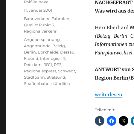
Autor
Ralf Reineke
NACHGEFRAGT
Veröffentlicht
11. Januar 2001
Was wird aus de
am
Kategorien
Bahnverkehr
,
Fahrplan
,
Quelle: Punkt 3
,
Herr Eberhard M
Regionalverkehr
(Belzig–Berlin-C
Schlagwörter
Angebotsplanung
,
Informationen z
Angermünde
,
Belzig
,
Berlin
,
Borkheide
,
Dessau
,
Fahrplanwechsel 
Freund
,
Interregio
,
IR
,
Potsdam
,
RB11
,
RE3
,
ANTWORT von S
Regionalexpress
,
Schwedt
,
Stadtbahn
,
Stralsund
,
Region Berlin/
Straßenbahn
,
stündlich
„Bahnverkehr + 
weiterlesen
Teilen mit: