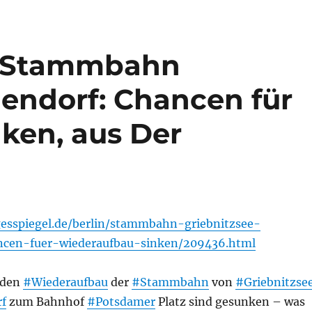
: Stammbahn
lendorf: Chancen für
ken, aus Der
esspiegel.de/berlin/stammbahn-griebnitzsee-
ncen-fuer-wiederaufbau-sinken/209436.html
 den
#Wiederaufbau
der
#Stammbahn
von
#Griebnitzse
f
zum Bahnhof
#Potsdamer
Platz sind gesunken – was