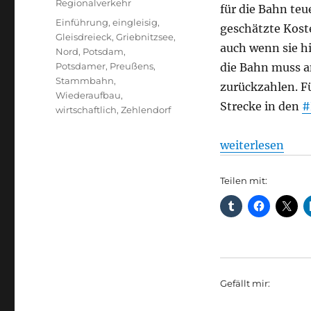
Regionalverkehr
für die Bahn teu
Schlagwörter
Einführung
,
eingleisig
,
geschätzte Kost
Gleisdreieck
,
Griebnitzsee
,
auch wenn sie h
Nord
,
Potsdam
,
Potsdamer
,
Preußens
,
die Bahn muss a
Stammbahn
,
zurückzahlen. F
Wiederaufbau
,
Strecke in den
#
wirtschaftlich
,
Zehlendorf
„Regionalverkeh
weiterlesen
Teilen mit:
Gefällt mir: