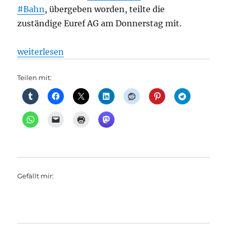
#Bahn
, übergeben worden, teilte die
zuständige Euref AG am Donnerstag mit.
„Bahnindustrie: Industriedenkmal in Berlin-Schön
weiterlesen
Teilen mit:
Gefällt mir: