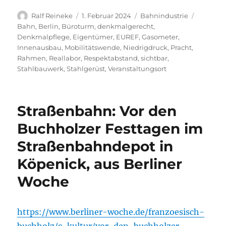
Autor
Veröffentlicht
Kategorien
Schlagw
Ralf Reineke
1. Februar 2024
Bahnindustrie
am
Bahn
,
Berlin
,
Büroturm
,
denkmalgerecht
,
Denkmalpflege
,
Eigentümer
,
EUREF
,
Gasometer
,
Innenausbau
,
Mobilitätswende
,
Niedrigdruck
,
Pracht
,
Rahmen
,
Reallabor
,
Respektabstand
,
sichtbar
,
Stahlbauwerk
,
Stahlgerüst
,
Veranstaltungsort
Straßenbahn: Vor den
Buchholzer Festtagen im
Straßenbahndepot in
Köpenick, aus Berliner
Woche
https://www.berliner-woche.de/franzoesisch-