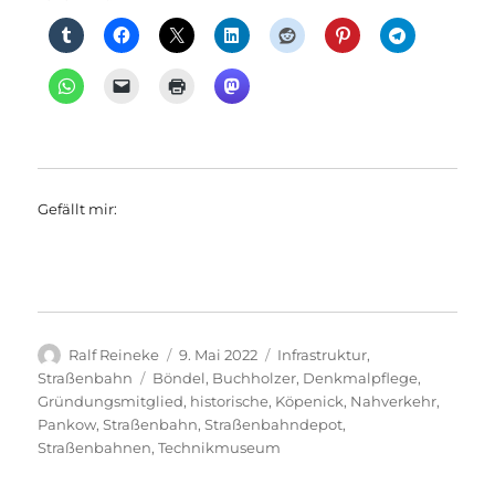
Gefällt mir:
Autor
Veröffentlicht
Kategorien
Ralf Reineke
9. Mai 2022
Infrastruktur
,
am
Schlagwörter
Straßenbahn
Böndel
,
Buchholzer
,
Denkmalpflege
,
Gründungsmitglied
,
historische
,
Köpenick
,
Nahverkehr
,
Pankow
,
Straßenbahn
,
Straßenbahndepot
,
Straßenbahnen
,
Technikmuseum