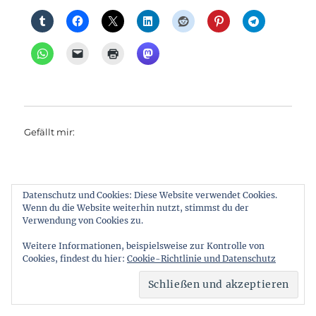
Gefällt mir:
Datenschutz und Cookies: Diese Website verwendet Cookies.
Wenn du die Website weiterhin nutzt, stimmst du der
Verwendung von Cookies zu.
Autor
Veröffentlicht
Kategorien
Ralf Reineke
13. November 2016
Bus
,
Museum +
am
Schlagwörter
Geschichte
,
Obus
,
Straßenbahn
Denkmalpflege
,
Weitere Informationen, beispielsweise zur Kontrolle von
historischen
,
Mitteleinstiegswagen
,
Reko
,
Schaffner
,
Cookies, findest du hier:
Cookie-Richtlinie und Datenschutz
Stadtrundfahrt
,
Tatra
,
Themenfahrt