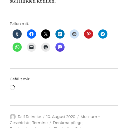
stattfinden können.
Teilen mit:
Gefällt mir:
Wird
geladen …
Autor
Veröffentlicht
Kategorien
Ralf Reineke
10. August 2020
Museum +
am
Schlagwörter
Geschichte
,
Termine
Denkmalpflege
,