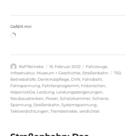
Gefällt mir:
Wird
geladen …
Autor
Veröffentlicht
Kategorien
Ralf Reineke
15. Februar 2022
Fahrzeuge
,
am
Schlagwört
Infrastruktur
,
Museum + Geschichte
,
Straßenbahn
750
,
Betriebshöfe
,
Denkmalpflege
,
DVN
,
Fahrdraht
,
Fahrspannung
,
Fahrtenprogramm
,
historischen
,
KöpenickDa
,
Leistung
,
Leistungssteigerungen
,
Neubaustrecken
,
Power
,
Schatzkammer
,
Schiene
,
Spannung
,
Straßenbahn
,
Systemspannung
,
Taktverdichtungen
,
Trambetriebe
,
verdichtet