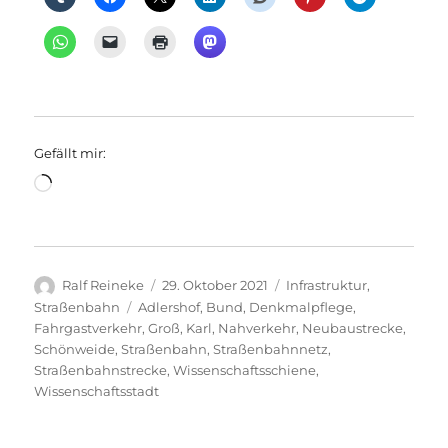
Gefällt mir:
Wird
geladen …
Autor
Veröffentlicht
Kategorien
Ralf Reineke
29. Oktober 2021
Infrastruktur
,
am
Schlagwörter
Straßenbahn
Adlershof
,
Bund
,
Denkmalpflege
,
Fahrgastverkehr
,
Groß
,
Karl
,
Nahverkehr
,
Neubaustrecke
,
Schönweide
,
Straßenbahn
,
Straßenbahnnetz
,
Straßenbahnstrecke
,
Wissenschaftsschiene
,
Wissenschaftsstadt