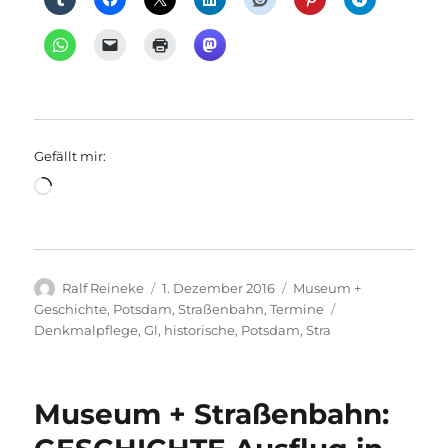
Gefällt mir:
Wird
geladen …
Autor
Veröffentlicht
Kategorien
Ralf Reineke
1. Dezember 2016
Museum +
am
Schlagwörter
Geschichte
,
Potsdam
,
Straßenbahn
,
Termine
Denkmalpflege
,
Gl
,
historische
,
Potsdam
,
Stra
Museum + Straßenbahn: