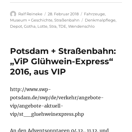
Autor
Veröffentlicht
Kategorien
Ralf Reineke
28. Februar 2018
Fahrzeuge
,
am
Schlagwörter
Museum + Geschichte
,
Straßenbahn
Denkmalpflege
,
Depot
,
Gotha
,
Lotte
,
Stra
,
TDE
,
Wendenschlo
Potsdam + Straßenbahn:
„ViP Glühwein-Express“
2016, aus VIP
http://www.swp-
potsdam.de/swp/de/verkehr/angebote-
vip/angebote-aktuell-
vip/st__gluehweinexpress.php
An den Adventsonntagen 04.12., 11.12. und