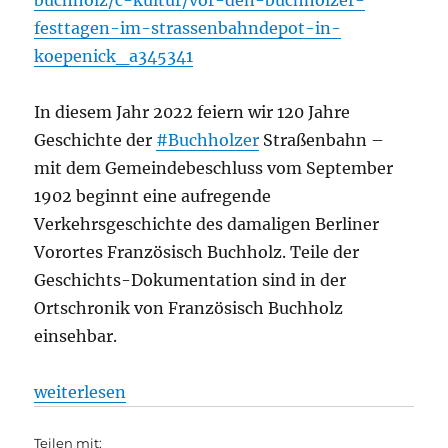
buchholz/c-kultur/vor-den-buchholzer-
festtagen-im-strassenbahndepot-in-
koepenick_a345341
In diesem Jahr 2022 feiern wir 120 Jahre
Geschichte der
#Buchholzer
Straßenbahn –
mit dem Gemeindebeschluss vom September
1902 beginnt eine aufregende
Verkehrsgeschichte des damaligen Berliner
Vorortes Französisch Buchholz. Teile der
Geschichts-Dokumentation sind in der
Ortschronik von Französisch Buchholz
einsehbar.
„Straßenbahn: Vor den Buchholzer Festtagen im St
weiterlesen
Teilen mit: