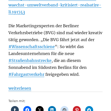
waechst-umweltverband-kritisiert-realsatire-
li.191743
Die Marketingexperten der Berliner
Verkehrsbetriebe (BVG) sind mal wieder kreativ
tätig geworden. „Die BVG fährt jetzt auf der
#Wissenschaftsschiene
“: So wirbt das
Landesunternehmen für die neue
#Straßenbahnstrecke
, die an diesem
Sonnabend im Südosten Berlins für den
#Fahrgastverkehr
freigegeben wird.
„Straßenbahn: Das Berliner Straßenbahnnetz wächst
weiterlesen
Teilen mit: