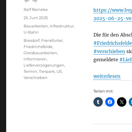
Autor
Ralf Reineke
https://www.bv
Veröffentlicht
25. Juni 2025
2025-06-25-ve
am
Kategorien
Bauarbeiten
,
Infrastruktur
,
U-Bahn
Die für den Abs
Schlagwörter
Biesdorf
,
Frankfurter
,
#Friedrichsfelde
Friedrichsfelde
,
#verschieben
si
Gleisbauarbeiten
,
informieren
,
gemeldete
#Lie
Lieferverzögerungen
,
Termin
,
Tierpark
,
U5
,
„Verschiebung 
weiterlesen
Verschieben
Teilen mit: