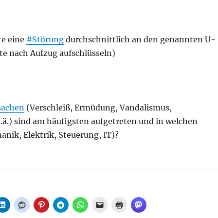
te eine
#Störung
durchschnittlich an den genannten U-
te nach Aufzug aufschlüsseln)
sachen
(Verschleiß, Ermüdung, Vandalismus,
.ä.) sind am häufigsten aufgetreten und in welchen
nik, Elektrik, Steuerung, IT)?
 Zugang zu U-Bahnhöfen in Lichtenberg, aus Senat“