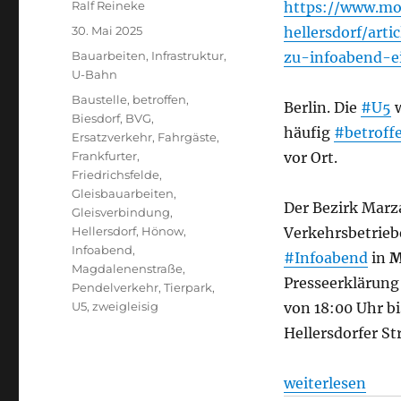
Autor
Ralf Reineke
https://www.mo
Veröffentlicht
30. Mai 2025
hellersdorf/art
am
Kategorien
Bauarbeiten
,
Infrastruktur
,
zu-infoabend-e
U-Bahn
Schlagwörter
Baustelle
,
betroffen
,
Berlin. Die
#U5
w
Biesdorf
,
BVG
,
häufig
#betroff
Ersatzverkehr
,
Fahrgäste
,
Frankfurter
,
vor Ort.
Friedrichsfelde
,
Gleisbauarbeiten
,
Der Bezirk Marz
Gleisverbindung
,
Hellersdorf
,
Hönow
,
Verkehrsbetrieb
Infoabend
,
#Infoabend
in
M
Magdalenenstraße
,
Presseerklärung 
Pendelverkehr
,
Tierpark
,
U5
,
zweigleisig
von 18:00 Uhr b
Hellersdorfer Str
„Dauerbaustelle
weiterlesen