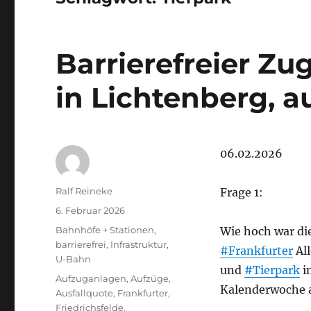
Barrierefreier Z
in Lichtenberg, a
06.02.2026
Autor
Ralf Reineke
Frage 1:
Veröffentlicht
6. Februar 2026
am
Kategorien
Bahnhöfe + Stationen
,
Wie hoch war di
barrierefrei
,
Infrastruktur
,
#Frankfurter
All
U-Bahn
und
#Tierpark
i
Schlagwörter
Aufzuganlagen
,
Aufzüge
,
Kalenderwoche a
Ausfallquote
,
Frankfurter
,
Friedrichsfelde
,