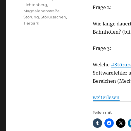
Lichtenberg
,
Frage 2:
Magdalenenstraße
,
Störung
,
Störursachen
,
Tierpark
Wie lange dauer
Bahnhöfen? (bit
Frage 3:
Welche
#Störur
Softwarefehler u
Bereichen (Mecha
„Barrierefreier
weiterlesen
Teilen mit: