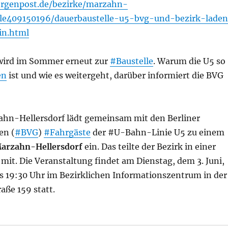
rgenpost.de/bezirke/marzahn-
icle409150196/dauerbaustelle-u5-bvg-und-bezirk-lade
in.html
ird im Sommer erneut zur
#Baustelle
. Warum die U5 so
en
ist und wie es weitergeht, darüber informiert die BVG
ahn-Hellersdorf lädt gemeinsam mit den Berliner
en (
#BVG
)
#Fahrgäste
der #U-Bahn-Linie U5 zu einem
arzahn-Hellersdorf
ein. Das teilte der Bezirk in einer
mit. Die Veranstaltung findet am Dienstag, dem 3. Juni,
is 19:30 Uhr im Bezirklichen Informationszentrum in der
aße 159 statt.
 U5: BVG und Bezirk laden zu Infoabend ein, aus Berlin