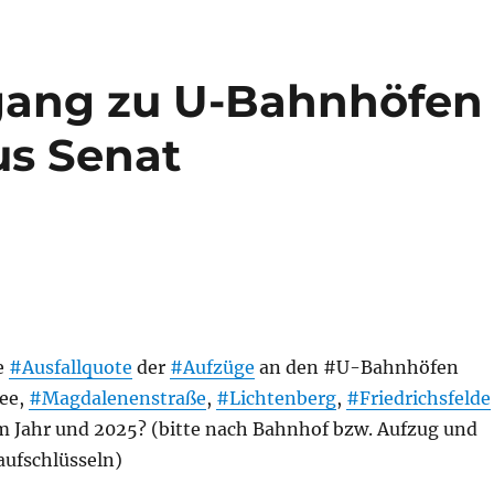
ugang zu U-Bahnhöfen
us Senat
e
#Ausfallquote
der
#Aufzüge
an den #U-Bahnhöfen
ee,
#Magdalenenstraße
,
#Lichtenberg
,
#Friedrichsfelde
m Jahr und 2025? (bitte nach Bahnhof bzw. Aufzug und
ufschlüsseln)