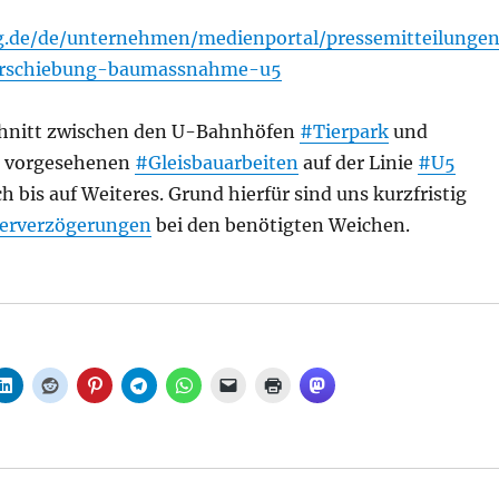
g.de/de/unternehmen/medienportal/pressemitteilungen
rschiebung-baumassnahme-u5
chnitt zwischen den U-Bahnhöfen
#Tierpark
und
vorgesehenen
#Gleisbauarbeiten
auf der Linie
#U5
ch bis auf Weiteres. Grund hierfür sind uns kurzfristig
ferverzögerungen
bei den benötigten Weichen.
Baumaßnahme U5, aus BVG“