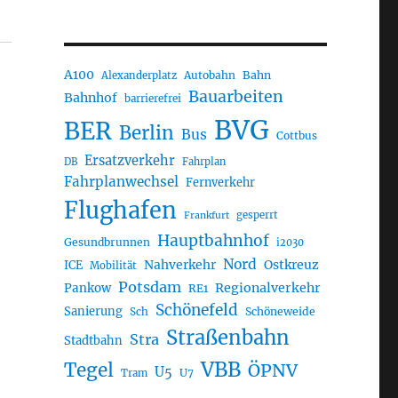
A100
Autobahn
Bahn
Alexanderplatz
Bauarbeiten
Bahnhof
barrierefrei
BVG
BER
Berlin
Bus
Cottbus
Ersatzverkehr
DB
Fahrplan
Fahrplanwechsel
Fernverkehr
Flughafen
gesperrt
Frankfurt
Hauptbahnhof
Gesundbrunnen
i2030
Nord
Nahverkehr
Ostkreuz
ICE
Mobilität
Potsdam
Regionalverkehr
Pankow
RE1
Schönefeld
Sanierung
Sch
Schöneweide
Straßenbahn
Stra
Stadtbahn
VBB
Tegel
ÖPNV
U5
U7
Tram