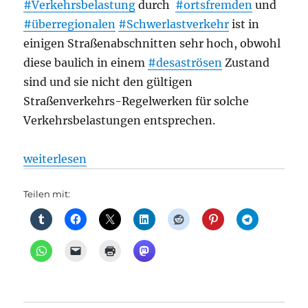
#Verkehrsbelastung
durch
#ortsfremden
und
#überregionalen
#Schwerlastverkehr
ist in
einigen Straßenabschnitten sehr hoch, obwohl
diese baulich in einem
#desaströsen
Zustand
sind und sie nicht den gültigen
Straßenverkehrs-Regelwerken für solche
Verkehrsbelastungen entsprechen.
„Güterverkehr: Wie weiter bei den Verkehrskonzep
weiterlesen
Teilen mit: