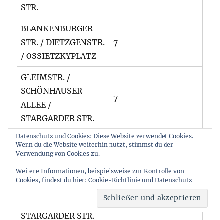
STR.
BLANKENBURGER
STR. / DIETZGENSTR.
7
/ OSSIETZKYPLATZ
GLEIMSTR. /
SCHÖNHAUSER
7
ALLEE /
STARGARDER STR.
Datenschutz und Cookies: Diese Website verwendet Cookies.
SCHÖNHAUSER
Wenn du die Website weiterhin nutzt, stimmst du der
ALLEE /
Verwendung von Cookies zu.
6
WICHERTSTR. /
Weitere Informationen, beispielsweise zur Kontrolle von
SCHIVELBEINER STR.
Cookies, findest du hier:
Cookie-Richtlinie und Datenschutz
DUNCKERSTR. /
6
STARGARDER STR.