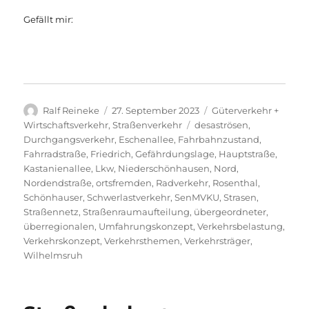
Gefällt mir:
Autor
Veröffentlicht
Kategorien
Ralf Reineke
27. September 2023
Güterverkehr +
am
Schlagwörter
Wirtschaftsverkehr
,
Straßenverkehr
desaströsen
,
Durchgangsverkehr
,
Eschenallee
,
Fahrbahnzustand
,
Fahrradstraße
,
Friedrich
,
Gefährdungslage
,
Hauptstraße
,
Kastanienallee
,
Lkw
,
Niederschönhausen
,
Nord
,
Nordendstraße
,
ortsfremden
,
Radverkehr
,
Rosenthal
,
Schönhauser
,
Schwerlastverkehr
,
SenMVKU
,
Strasen
,
Straßennetz
,
Straßenraumaufteilung
,
übergeordneter
,
überregionalen
,
Umfahrungskonzept
,
Verkehrsbelastung
,
Verkehrskonzept
,
Verkehrsthemen
,
Verkehrsträger
,
Wilhelmsruh