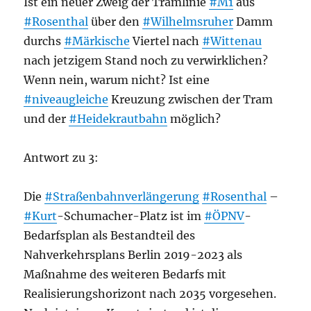
Ist ein neuer Zweig der Tramlinie
#M1
aus
#Rosenthal
über den
#Wilhelmsruher
Damm
durchs
#Märkische
Viertel nach
#Wittenau
nach jetzigem Stand noch zu verwirklichen?
Wenn nein, warum nicht? Ist eine
#niveaugleiche
Kreuzung zwischen der Tram
und der
#Heidekrautbahn
möglich?
Antwort zu 3:
Die
#Straßenbahnverlängerung
#Rosenthal
–
#Kurt
-Schumacher-Platz ist im
#ÖPNV
-
Bedarfsplan als Bestandteil des
Nahverkehrsplans Berlin 2019-2023 als
Maßnahme des weiteren Bedarfs mit
Realisierungshorizont nach 2035 vorgesehen.