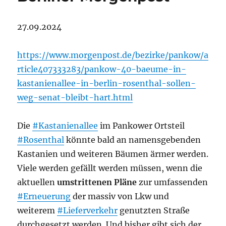
27.09.2024
https://www.morgenpost.de/bezirke/pankow/a
rticle407333283/pankow-40-baeume-in-
kastanienallee-in-berlin-rosenthal-sollen-
weg-senat-bleibt-hart.html
Die
#Kastanienallee
im Pankower Ortsteil
#Rosenthal
könnte bald an namensgebenden
Kastanien und weiteren Bäumen ärmer werden.
Viele werden gefällt werden müssen, wenn die
aktuellen
umstrittenen Pläne
zur umfassenden
#Erneuerung
der massiv von Lkw und
weiterem
#Lieferverkehr
genutzten Straße
durchgesetzt werden. Und bisher gibt sich der