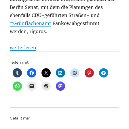
Berlin Senat, mit dem die Planungen des
ebenfalls CDU-geführten Straßen- und
#Grünflächenamt
Pankow abgestimmt
werden, rigoros.
„Kahlschlag in der Kastanienallee: Pankows großer 
weiterlesen
Teilen mit:
Gefällt mir: