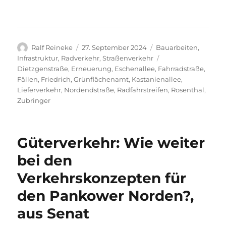
Autor
Veröffentlicht
Kategorien
Ralf Reineke
27. September 2024
Bauarbeiten
,
am
Schlagwörter
Infrastruktur
,
Radverkehr
,
Straßenverkehr
Dietzgenstraße
,
Erneuerung
,
Eschenallee
,
Fahrradstraße
,
Fällen
,
Friedrich
,
Grünflächenamt
,
Kastanienallee
,
Lieferverkehr
,
Nordendstraße
,
Radfahrstreifen
,
Rosenthal
,
Zubringer
Güterverkehr: Wie weiter
bei den
Verkehrskonzepten für
den Pankower Norden?,
aus Senat