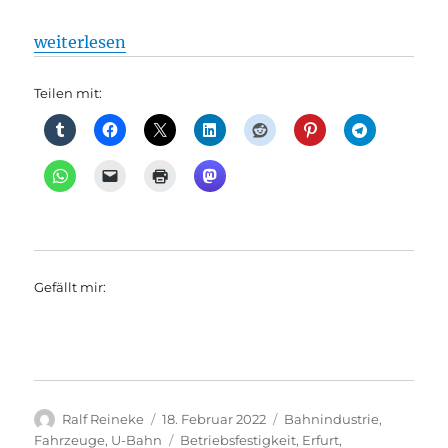
„Bahnindustrie + U-Bahn: Generation J Heute ist of
weiterlesen
Teilen mit:
Gefällt mir:
Autor
Veröffentlicht
Kategorien
Ralf Reineke
18. Februar 2022
Bahnindustrie
,
am
Schlagwörter
Fahrzeuge
,
U-Bahn
Betriebsfestigkeit
,
Erfurt
,