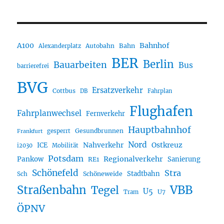
A100
Bahnhof
Autobahn
Bahn
Alexanderplatz
BER
Berlin
Bauarbeiten
Bus
barrierefrei
BVG
Ersatzverkehr
Cottbus
DB
Fahrplan
Flughafen
Fahrplanwechsel
Fernverkehr
Hauptbahnhof
Gesundbrunnen
gesperrt
Frankfurt
Nord
Nahverkehr
Ostkreuz
ICE
i2030
Mobilität
Potsdam
Regionalverkehr
Pankow
Sanierung
RE1
Schönefeld
Stra
Stadtbahn
Sch
Schöneweide
Straßenbahn
VBB
Tegel
U5
U7
Tram
ÖPNV