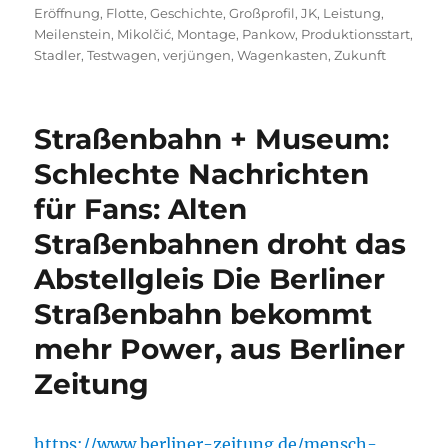
Eröffnung
,
Flotte
,
Geschichte
,
Großprofil
,
JK
,
Leistung
,
Meilenstein
,
Mikolčić
,
Montage
,
Pankow
,
Produktionsstart
,
Stadler
,
Testwagen
,
verjüngen
,
Wagenkasten
,
Zukunft
Straßenbahn + Museum:
Schlechte Nachrichten
für Fans: Alten
Straßenbahnen droht das
Abstellgleis Die Berliner
Straßenbahn bekommt
mehr Power, aus Berliner
Zeitung
https://www.berliner-zeitung.de/mensch-