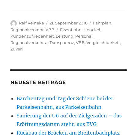
Autor
Veröffentlicht
Kategorien
Ralf Reineke
21. September 2018
Fahrplan
,
am
Schlagwörter
Regionalverkehr
,
VBB
Eisenbahn
,
Henckel
,
Kundenzufriedenheit
,
Leistung
,
Personal
,
Regionalverkehrsz
,
Transparenz
,
VBB
,
Vergleichbarkeit
,
Zuverl
NEUESTE BEITRÄGE
Bärchentag und Tag der Schiene bei der
Parkeisenbahn, aus Parkeisenbahn
Sanierung der U6 auf der Zielgeraden – das
Eröffnungsdatum steht, aus BVG
Rückbau der Brücken am Breitenbachplatz