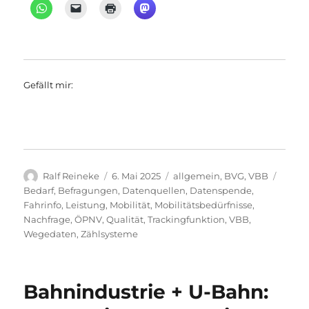
Gefällt mir:
Autor
Veröffentlicht
Kategorien
Schla
Ralf Reineke
6. Mai 2025
allgemein
,
BVG
,
VBB
am
Bedarf
,
Befragungen
,
Datenquellen
,
Datenspende
,
Fahrinfo
,
Leistung
,
Mobilität
,
Mobilitätsbedürfnisse
,
Nachfrage
,
ÖPNV
,
Qualität
,
Trackingfunktion
,
VBB
,
Wegedaten
,
Zählsysteme
Bahnindustrie + U-Bahn: