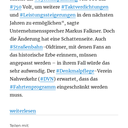
#750
Volt, um weitere
#Taktverdichtungen
und
#Leistungssteigerungen
in den nächsten
Jahren zu ermöglichen“, sagte
Unternehmenssprecher Markus Falkner. Doch
die Änderung hat eine Schattenseite. Auch
#Straßenbahn
-Oldtimer, mit denen Fans an
das historische Erbe erinnern, müssen
angepasst werden – in ihrem Fall würde das
sehr aufwendig. Der
#Denkmalpflege
-Verein
Nahverkehr (
#DVN
) erwartet, dass das
#Fahrtenprogramm
eingeschränkt werden
muss.
„Straßenbahn + Museum: Schlechte Nachrichten für 
weiterlesen
Teilen mit: