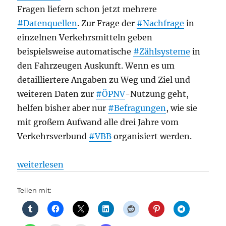
Fragen liefern schon jetzt mehrere
#Datenquellen
. Zur Frage der
#Nachfrage
in
einzelnen Verkehrsmitteln geben
beispielsweise automatische
#Zählsysteme
in
den Fahrzeugen Auskunft. Wenn es um
detailliertere Angaben zu Weg und Ziel und
weiteren Daten zur
#ÖPNV
-Nutzung geht,
helfen bisher aber nur
#Befragungen
, wie sie
mit großem Aufwand alle drei Jahre vom
Verkehrsverbund
#VBB
organisiert werden.
„Bei der Verkehrsplanung können jetzt alle mithelf
weiterlesen
Teilen mit: