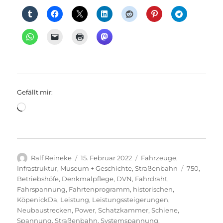
Gefällt mir:
Wird
geladen …
Autor
Veröffentlicht
Kategorien
Ralf Reineke
15. Februar 2022
Fahrzeuge
,
am
Schlagwört
Infrastruktur
,
Museum + Geschichte
,
Straßenbahn
750
,
Betriebshöfe
,
Denkmalpflege
,
DVN
,
Fahrdraht
,
Fahrspannung
,
Fahrtenprogramm
,
historischen
,
KöpenickDa
,
Leistung
,
Leistungssteigerungen
,
Neubaustrecken
,
Power
,
Schatzkammer
,
Schiene
,
Spannung
,
Straßenbahn
,
Systemspannung
,