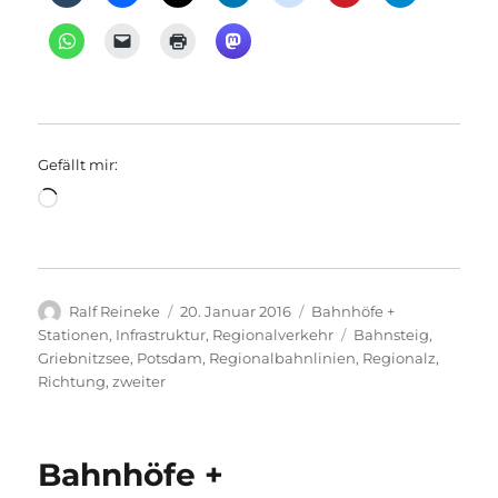
Gefällt mir:
Wird
geladen …
Autor
Veröffentlicht
Kategorien
Ralf Reineke
20. Januar 2016
Bahnhöfe +
am
Schlagwörter
Stationen
,
Infrastruktur
,
Regionalverkehr
Bahnsteig
,
Griebnitzsee
,
Potsdam
,
Regionalbahnlinien
,
Regionalz
,
Richtung
,
zweiter
Bahnhöfe +