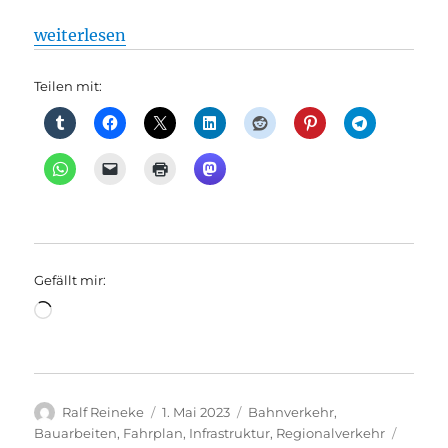
„Bahnverkehr + Regionalverkehr: Berliner Stadtbah
weiterlesen
Teilen mit:
Gefällt mir:
Wird
geladen …
Autor
Veröffentlicht
Kategorien
Ralf Reineke
1. Mai 2023
Bahnverkehr
,
am
Schlag
Bauarbeiten
,
Fahrplan
,
Infrastruktur
,
Regionalverkehr