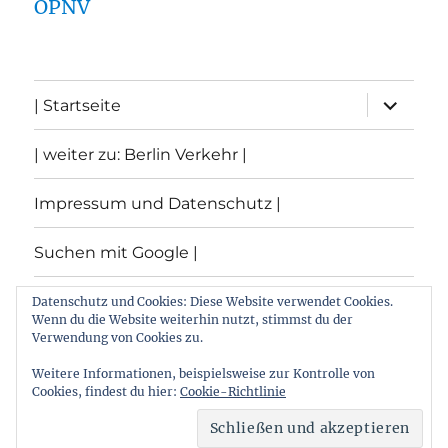
ÖPNV
Unterme
| Startseite
öffnen
| weiter zu: Berlin Verkehr |
Impressum und Datenschutz |
Suchen mit Google |
Themen
Datenschutz und Cookies: Diese Website verwendet Cookies.
Wenn du die Website weiterhin nutzt, stimmst du der
Verwendung von Cookies zu.
Archiv
Weitere Informationen, beispielsweise zur Kontrolle von
Cookies, findest du hier:
Cookie-Richtlinie
Archiv von: Berlin:Verkehr
Stolz präsentiert von
WordPress