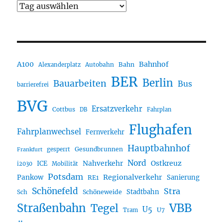
A100
Bahnhof
Autobahn
Bahn
Alexanderplatz
BER
Berlin
Bauarbeiten
Bus
barrierefrei
BVG
Ersatzverkehr
Cottbus
DB
Fahrplan
Flughafen
Fahrplanwechsel
Fernverkehr
Hauptbahnhof
Gesundbrunnen
gesperrt
Frankfurt
Nord
Nahverkehr
Ostkreuz
ICE
i2030
Mobilität
Potsdam
Regionalverkehr
Pankow
Sanierung
RE1
Schönefeld
Stra
Stadtbahn
Sch
Schöneweide
Straßenbahn
VBB
Tegel
U5
U7
Tram