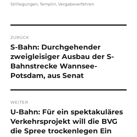
Stilllegungen
,
Templin
,
Vergabeverfahren
Beitragsnavigation
ZURÜCK
S-Bahn: Durchgehender
Vorheriger
Beitrag:
zweigleisiger Ausbau der S-
Bahnstrecke Wannsee-
Potsdam, aus Senat
WEITER
U-Bahn: Für ein spektakuläres
Nächster
Beitrag:
Verkehrsprojekt will die BVG
die Spree trockenlegen Ein