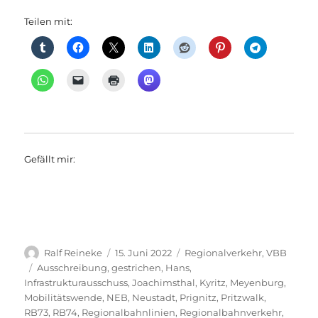
Teilen mit:
Gefällt mir:
Autor
Veröffentlicht
Kategorien
Ralf Reineke
15. Juni 2022
Regionalverkehr
,
VBB
am
Schlagwörter
Ausschreibung
,
gestrichen
,
Hans
,
Infrastrukturausschuss
,
Joachimsthal
,
Kyritz
,
Meyenburg
,
Mobilitätswende
,
NEB
,
Neustadt
,
Prignitz
,
Pritzwalk
,
RB73
,
RB74
,
Regionalbahnlinien
,
Regionalbahnverkehr
,