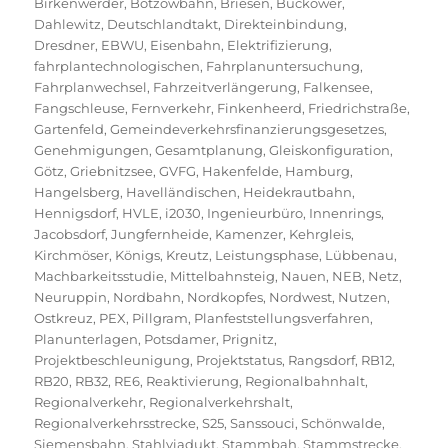
Birkenwerder
,
Bötzowbahn
,
Briesen
,
Buckower
,
Dahlewitz
,
Deutschlandtakt
,
Direkteinbindung
,
Dresdner
,
EBWU
,
Eisenbahn
,
Elektrifizierung
,
fahrplantechnologischen
,
Fahrplanuntersuchung
,
Fahrplanwechsel
,
Fahrzeitverlängerung
,
Falkensee
,
Fangschleuse
,
Fernverkehr
,
Finkenheerd
,
Friedrichstraße
,
Gartenfeld
,
Gemeindeverkehrsfinanzierungsgesetzes
,
Genehmigungen
,
Gesamtplanung
,
Gleiskonfiguration
,
Götz
,
Griebnitzsee
,
GVFG
,
Hakenfelde
,
Hamburg
,
Hangelsberg
,
Havelländischen
,
Heidekrautbahn
,
Hennigsdorf
,
HVLE
,
i2030
,
Ingenieurbüro
,
Innenrings
,
Jacobsdorf
,
Jungfernheide
,
Kamenzer
,
Kehrgleis
,
Kirchmöser
,
Königs
,
Kreutz
,
Leistungsphase
,
Lübbenau
,
Machbarkeitsstudie
,
Mittelbahnsteig
,
Nauen
,
NEB
,
Netz
,
Neuruppin
,
Nordbahn
,
Nordkopfes
,
Nordwest
,
Nutzen
,
Ostkreuz
,
PEX
,
Pillgram
,
Planfeststellungsverfahren
,
Planunterlagen
,
Potsdamer
,
Prignitz
,
Projektbeschleunigung
,
Projektstatus
,
Rangsdorf
,
RB12
,
RB20
,
RB32
,
RE6
,
Reaktivierung
,
Regionalbahnhalt
,
Regionalverkehr
,
Regionalverkehrshalt
,
Regionalverkehrsstrecke
,
S25
,
Sanssouci
,
Schönwalde
,
Siemensbahn
,
Stahlviadukt
,
Stammbah
,
Stammstrecke
,