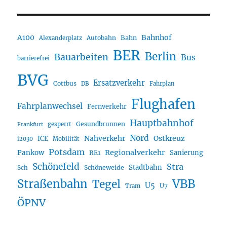
A100
Bahnhof
Autobahn
Bahn
Alexanderplatz
BER
Berlin
Bauarbeiten
Bus
barrierefrei
BVG
Ersatzverkehr
Cottbus
DB
Fahrplan
Flughafen
Fahrplanwechsel
Fernverkehr
Hauptbahnhof
Gesundbrunnen
gesperrt
Frankfurt
Nord
Nahverkehr
Ostkreuz
ICE
i2030
Mobilität
Potsdam
Regionalverkehr
Pankow
Sanierung
RE1
Schönefeld
Stra
Stadtbahn
Sch
Schöneweide
Straßenbahn
VBB
Tegel
U5
U7
Tram
ÖPNV