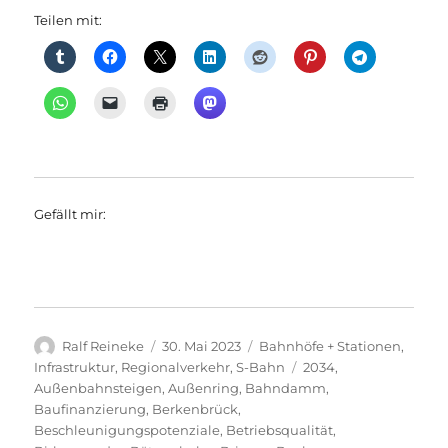
Teilen mit:
Gefällt mir:
Autor
Veröffentlicht
Kategorien
Ralf Reineke
30. Mai 2023
Bahnhöfe + Stationen
,
am
Schlagwörter
Infrastruktur
,
Regionalverkehr
,
S-Bahn
2034
,
Außenbahnsteigen
,
Außenring
,
Bahndamm
,
Baufinanzierung
,
Berkenbrück
,
Beschleunigungspotenziale
,
Betriebsqualität
,