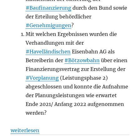
#Baufinanzierung
durch den Bund sowie
der Erteilung behördlicher
#Genehmigungen
?
Mit welchen Ergebnissen wurden die
Verhandlungen mit der
#Havelländischen
Eisenbahn AG als
Betreiberin der
#Bötzowbahn
über einen
Finanzierungsvertrag zur Erstellung der
#Vorplanung
(Leistungsphase 2)
abgeschlossen und konnte die Aufnahme
der Planungsleistungen wie erwartet
Ende 2021/ Anfang 2022 aufgenommen
werden?
„Infrastruktur: Status Quo: i2030 – Mehr Schiene f
weiterlesen