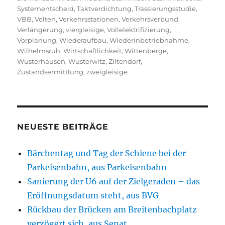
Systementscheid
,
Taktverdichtung
,
Trassierungsstudie
,
VBB
,
Velten
,
Verkehrsstationen
,
Verkehrsverbund
,
Verlängerung
,
viergleisige
,
Vollelektrifizierung
,
Vorplanung
,
Wiederaufbau
,
Wiederinbetriebnahme
,
Wilhelmsruh
,
Wirtschaftlichkeit
,
Wittenberge
,
Wusterhausen
,
Wusterwitz
,
Ziltendorf
,
Zustandsermittlung
,
zweigleisige
NEUESTE BEITRÄGE
Bärchentag und Tag der Schiene bei der
Parkeisenbahn, aus Parkeisenbahn
Sanierung der U6 auf der Zielgeraden – das
Eröffnungsdatum steht, aus BVG
Rückbau der Brücken am Breitenbachplatz
verzögert sich, aus Senat