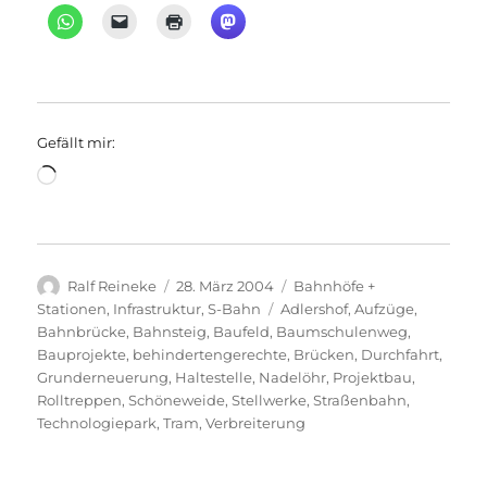
Gefällt mir:
Wird
geladen …
Autor
Veröffentlicht
Kategorien
Ralf Reineke
28. März 2004
Bahnhöfe +
am
Schlagwörter
Stationen
,
Infrastruktur
,
S-Bahn
Adlershof
,
Aufzüge
,
Bahnbrücke
,
Bahnsteig
,
Baufeld
,
Baumschulenweg
,
Bauprojekte
,
behindertengerechte
,
Brücken
,
Durchfahrt
,
Grunderneuerung
,
Haltestelle
,
Nadelöhr
,
Projektbau
,
Rolltreppen
,
Schöneweide
,
Stellwerke
,
Straßenbahn
,
Technologiepark
,
Tram
,
Verbreiterung