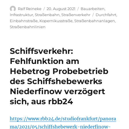
Autor
Veröffentlicht
Kategorien
Ralf Reineke
20. August 2021
Bauarbeiten
,
am
Schlagwörter
Infrastruktur
,
Straßenbahn
,
Straßenverkehr
Durchfahrt
,
Einbahnstraße
,
Kopernikusstraße
,
Straßenbahnanlagen
,
Straßenbahnlinien
Schiffsverkehr:
Fehlfunktion am
Hebetrog Probebetrieb
des Schiffshebewerks
Niederfinow verzögert
sich, aus rbb24
https://www.rbb24.de/studiofrankfurt/panora
ma/2021/05/schiffshebewerk-niederfinow-