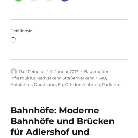
Gefällt mir:
Wird
geladen …
Autor
Veröffentlicht
Kategorien
Ralf Reineke
4. Januar 2017
Bauarbeiten
,
am
Schlagwörter
Infrastruktur
,
Radverkehr
,
Straßenverkehr
A10
,
Autofahrer
,
Durchfahrt
,
Fu
,
Ortsdurchfahrten
,
Radfahrer
Bahnhöfe: Moderne
Bahnhöfe und Brücken
für Adlershof und