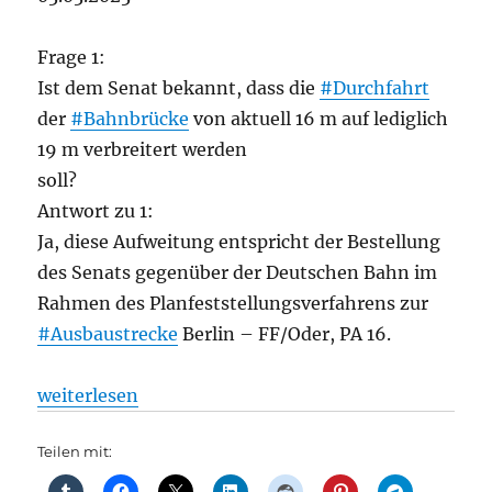
Frage 1:
Ist dem Senat bekannt, dass die
#Durchfahrt
der
#Bahnbrücke
von aktuell 16 m auf lediglich
19 m verbreitert werden
soll?
Antwort zu 1:
Ja, diese Aufweitung entspricht der Bestellung
des Senats gegenüber der Deutschen Bahn im
Rahmen des Planfeststellungsverfahrens zur
#Ausbaustrecke
Berlin – FF/Oder, PA 16.
„Straßenverkehr: Aufweitung der S-Bahn-Brücke K
weiterlesen
Teilen mit: