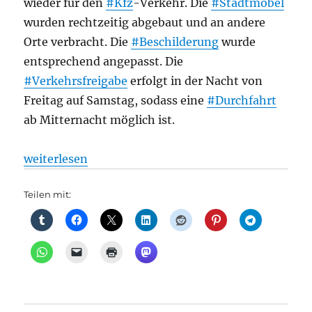
wieder für den
#Kfz
-Verkehr. Die
#Stadtmöbel
wurden rechtzeitig abgebaut und an andere
Orte verbracht. Die
#Beschilderung
wurde
entsprechend angepasst. Die
#Verkehrsfreigabe
erfolgt in der Nacht von
Freitag auf Samstag, sodass eine
#Durchfahrt
ab Mitternacht möglich ist.
„Straßenverkehr: Friedrichstraße ist ab dem 1. Juli 
weiterlesen
Teilen mit: