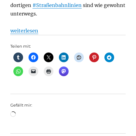
dortigen
#Straßenbahnlinien
sind wie gewohnt
unterwegs.
„Straßenbahn: Schienenfleißig in Friedrichshain Von
weiterlesen
Teilen mit:
Gefällt mir:
Wird
geladen …