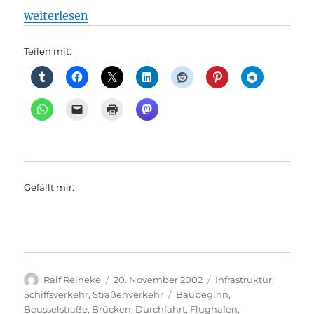
„Schiffsverkehr: Zwei Brücken mit Tiefgang Brücke
weiterlesen
Teilen mit:
Gefällt mir:
Autor
Veröffentlicht
Kategorien
Ralf Reineke
20. November 2002
Infrastruktur
,
am
Schlagwörter
Schiffsverkehr
,
Straßenverkehr
Baubeginn
,
Beusselstraße
,
Brücken
,
Durchfahrt
,
Flughafen
,