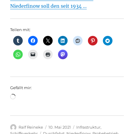
Niederfinow soll den seit 1934 …
Teilen mit:
Gefällt mir:
Wird
geladen …
Autor
Veröffentlicht
Kategorien
Ralf Reineke
10. Mai 2021
Infrastruktur
,
am
Schlagwörter
Schiffsverkehr
Durchfahrt
,
Niederfinow
,
Probebetrieb
,