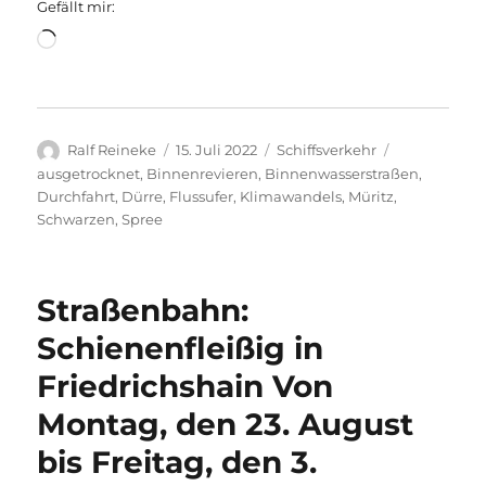
Gefällt mir:
Wird
geladen …
Autor
Veröffentlicht
Kategorien
Schlagwörte
Ralf Reineke
15. Juli 2022
Schiffsverkehr
am
ausgetrocknet
,
Binnenrevieren
,
Binnenwasserstraßen
,
Durchfahrt
,
Dürre
,
Flussufer
,
Klimawandels
,
Müritz
,
Schwarzen
,
Spree
Straßenbahn:
Schienenfleißig in
Friedrichshain Von
Montag, den 23. August
bis Freitag, den 3.