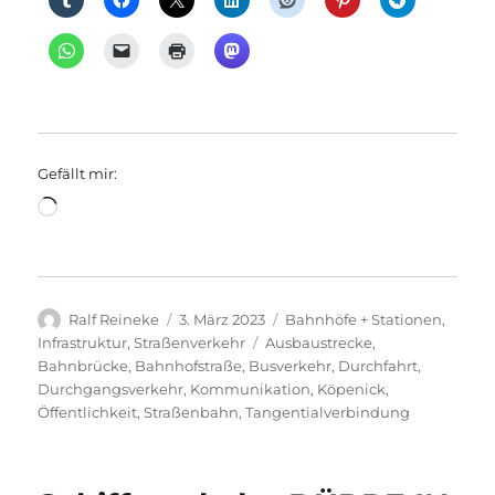
Gefällt mir:
Wird
geladen …
Autor
Veröffentlicht
Kategorien
Ralf Reineke
3. März 2023
Bahnhöfe + Stationen
,
am
Schlagwörter
Infrastruktur
,
Straßenverkehr
Ausbaustrecke
,
Bahnbrücke
,
Bahnhofstraße
,
Busverkehr
,
Durchfahrt
,
Durchgangsverkehr
,
Kommunikation
,
Köpenick
,
Öffentlichkeit
,
Straßenbahn
,
Tangentialverbindung