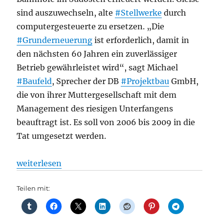
sind auszuwechseln, alte
#Stellwerke
durch
computergesteuerte zu ersetzen. „Die
#Grunderneuerung
ist erforderlich, damit in
den nächsten 60 Jahren ein zuverlässiger
Betrieb gewährleistet wird“, sagt Michael
#Baufeld
, Sprecher der DB
#Projektbau
GmbH,
die von ihrer Muttergesellschaft mit dem
Management des riesigen Unterfangens
beauftragt ist. Es soll von 2006 bis 2009 in die
Tat umgesetzt werden.
„Bahnhöfe: Moderne Bahnhöfe und Brücken für Adl
weiterlesen
Teilen mit: