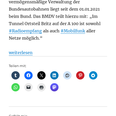
vermögensmäßige Verwaltung der
Bundesautobahnen liegt seit dem 01.01.2021
beim Bund. Das BMDV teilt hierzu mit: „Im
Tunnel Ortsteil Britz auf der A 100 ist sowohl
#Radioempfang
als auch
#Mobilfunk
aller
Netze möglich.“
„Straßenverkehr: Kein Radio- und Handyempfang im
weiterlesen
Teilen mit: