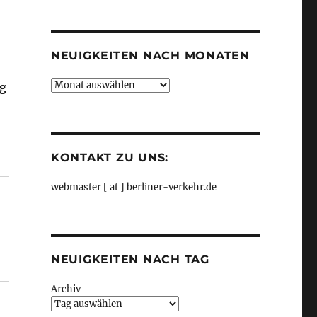
Kategorien
NEUIGKEITEN NACH MONATEN
Neuigkeiten
ng
nach
Monaten
KONTAKT ZU UNS:
stung für Stadt, Land und Pendler, aus Autobahn GmbH“
webmaster [ at ] berliner-verkehr.de
NEUIGKEITEN NACH TAG
Archiv