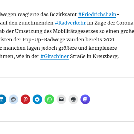
wegen reagierte das Bezirksamt
#Friedrichshain
-
 auf den zunehmenden
#Radverkehr
im Zuge der Corona
b der Umsetzung des Mobilitätsgesetzes so einen groß
isten der Pop-Up-Radwege wurden bereits 2021
ter manchen lagen jedoch größere und komplexere
men, wie in der
#Gitschiner
Straße in Kreuzberg.
ße: Pop-Up-Infrastruktur zeigt Langlebigkeit, aus Bezir