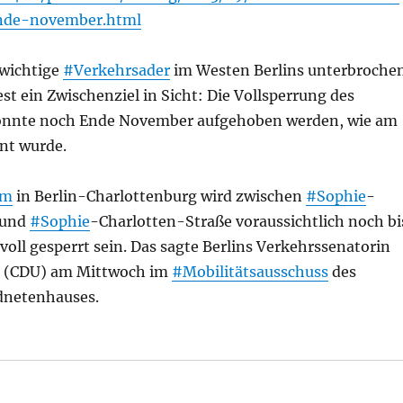
nde-november.html
e wichtige
#Verkehrsader
im Westen Berlins unterbroche
est ein Zwischenziel in Sicht: Die Vollsperrung des
nnte noch Ende November aufgehoben werden, wie am
nt wurde.
mm
in Berlin-Charlottenburg wird zwischen
#Sophie
-
 und
#Sophie
-Charlotten-Straße voraussichtlich noch bi
ll gesperrt sein. Das sagte Berlins Verkehrssenatorin
r (CDU) am Mittwoch im
#Mobilitätsausschuss
des
dnetenhauses.
: Kaiserdamm soll ab Ende November wieder eingeschrän