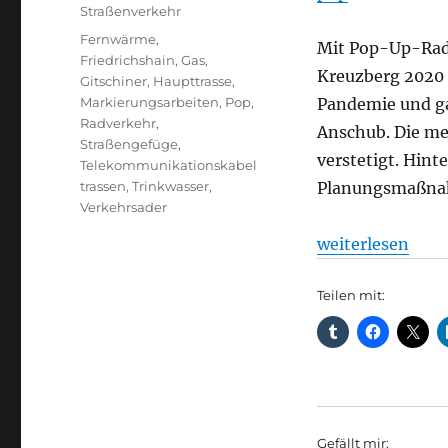
Straßenverkehr
Schlagwörter
Fernwärme
,
Mit Pop-Up-Rad
Friedrichshain
,
Gas
,
Kreuzberg 2020
Gitschiner
,
Haupttrasse
,
Markierungsarbeiten
,
Pop
,
Pandemie und ga
Radverkehr
,
Anschub. Die me
Straßengefüge
,
verstetigt. Hin
Telekommunikationskabel
trassen
,
Trinkwasser
,
Planungsmaßnah
Verkehrsader
„Gitschiner Stra
weiterlesen
Teilen mit:
Gefällt mir: