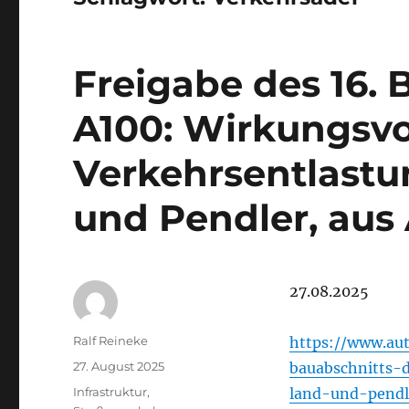
Freigabe des 16. 
A100: Wirkungsvo
Verkehrsentlastu
und Pendler, au
27.08.2025
Autor
Ralf Reineke
https://www.aut
Veröffentlicht
27. August 2025
bauabschnitts-
am
Kategorien
Infrastruktur
,
land-und-pendl