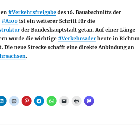
chen
#Verkehrsfreigabe
des 16. Bauabschnitts der
n
#A100
ist ein weiterer Schritt für die
struktur
der Bundeshauptstadt getan. Auf einer Länge
ern wurde die wichtige
#Verkehrsader
heute in Richtu
t. Die neue Strecke schafft eine direkte Anbindung an
hrsachsen
.
6. Bauabschnitts der A100: Wirkungsvolle Verkehrsentla