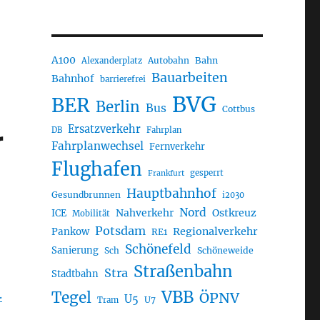
A100
Autobahn
Bahn
Alexanderplatz
Bauarbeiten
Bahnhof
barrierefrei
BVG
BER
Berlin
Bus
Cottbus
Ersatzverkehr
r
DB
Fahrplan
Fahrplanwechsel
Fernverkehr
Flughafen
gesperrt
Frankfurt
Hauptbahnhof
Gesundbrunnen
i2030
Nord
Nahverkehr
Ostkreuz
ICE
Mobilität
Potsdam
Regionalverkehr
Pankow
RE1
Schönefeld
Sanierung
Sch
Schöneweide
Straßenbahn
Stra
Stadtbahn
.
VBB
Tegel
ÖPNV
U5
U7
Tram