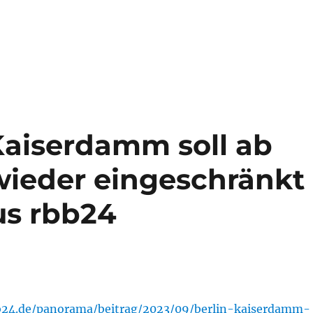
Kaiserdamm soll ab
ieder eingeschränkt
us rbb24
b24.de/panorama/beitrag/2023/09/berlin-kaiserdamm-