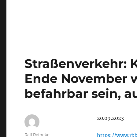
Straßenverkehr: 
Ende November w
befahrbar sein, a
20.09.2023
Autor
Ralf Reineke
https://www.rb