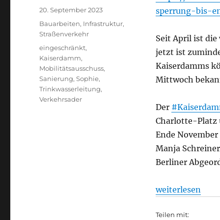
Veröffentlicht
20. September 2023
sperrung-bis-e
am
Kategorien
Bauarbeiten
,
Infrastruktur
,
Straßenverkehr
Seit April ist di
Schlagwörter
eingeschränkt
,
jetzt ist zumind
Kaiserdamm
,
Kaiserdamms kö
Mobilitätsausschuss
,
Sanierung
,
Sophie
,
Mittwoch bekan
Trinkwasserleitung
,
Verkehrsader
Der
#Kaiserda
Charlotte-Platz
Ende November vo
Manja Schreine
Berliner Abgeor
„Straßenverkehr
weiterlesen
Teilen mit: