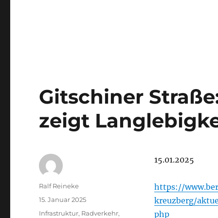
Gitschiner Straße
zeigt Langlebigke
15.01.2025
Autor
Ralf Reineke
https://www.ber
Veröffentlicht
15. Januar 2025
kreuzberg/aktue
am
Kategorien
Infrastruktur
,
Radverkehr
,
php