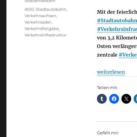
Straßenverkehr
Schlagwörter
A100
,
Stadtautobahn
,
Mit der feierli
Verkehrsachsen
,
#Stadtautobah
Verkehrsader
,
Verkehrsfreigabe
,
#Verkehrsinfra
Verkehrsinfrastruktur
von 3,2 Kilomet
Osten verlänger
zentrale
#Verke
„Freigabe des 1
weiterlesen
Teilen mit:
Gefällt mir: