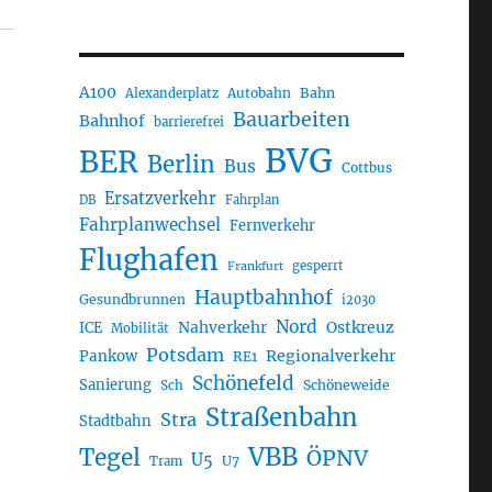
A100
Autobahn
Bahn
Alexanderplatz
Bauarbeiten
Bahnhof
barrierefrei
BVG
BER
Berlin
Bus
Cottbus
Ersatzverkehr
DB
Fahrplan
Fahrplanwechsel
Fernverkehr
Flughafen
gesperrt
Frankfurt
Hauptbahnhof
Gesundbrunnen
i2030
Nord
Nahverkehr
Ostkreuz
ICE
Mobilität
Potsdam
Regionalverkehr
Pankow
RE1
Schönefeld
Sanierung
Sch
Schöneweide
Straßenbahn
Stra
Stadtbahn
VBB
Tegel
ÖPNV
U5
U7
Tram