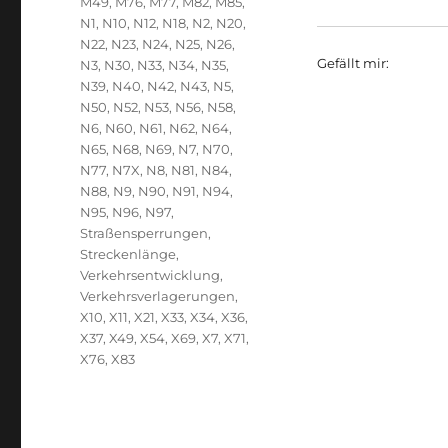
M49
,
M76
,
M77
,
M82
,
M85
,
N1
,
N10
,
N12
,
N18
,
N2
,
N20
,
N22
,
N23
,
N24
,
N25
,
N26
,
Gefällt mir:
N3
,
N30
,
N33
,
N34
,
N35
,
N39
,
N40
,
N42
,
N43
,
N5
,
N50
,
N52
,
N53
,
N56
,
N58
,
N6
,
N60
,
N61
,
N62
,
N64
,
N65
,
N68
,
N69
,
N7
,
N70
,
N77
,
N7X
,
N8
,
N81
,
N84
,
N88
,
N9
,
N90
,
N91
,
N94
,
N95
,
N96
,
N97
,
Straßensperrungen
,
Streckenlänge
,
Verkehrsentwicklung
,
Verkehrsverlagerungen
,
X10
,
X11
,
X21
,
X33
,
X34
,
X36
,
X37
,
X49
,
X54
,
X69
,
X7
,
X71
,
X76
,
X83