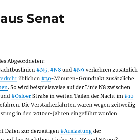
 aus Senat
es Abgeordneten:
achtbuslinien
#N5
,
#N8
und
#N9
verkehren zusätzlich
erkehr
üblichen
#30
-Minuten-Grundtakt zusätzliche
ten
. So wird beispielsweise auf der Linie N8 zwischen
und
#Osloer
Straße in weiten Teilen der Nacht im
#10
-
fahren. Die Verstärkerfahrten waren wegen zeitweilig
lastung in den 2010er-Jahren eingeführt worden.
t Daten zur derzeitigen
#Auslastung
der
en auf den Nachtbus-Liníen N5, N8 und N9 vor?