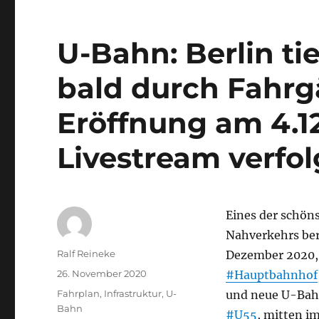
U-Bahn: Berlin ti
bald durch Fahrg
Eröffnung am 4.12
Livestream verfo
Eines der schön
Nahverkehrs ber
Autor
Ralf Reineke
Dezember 2020, 
Veröffentlicht
26. November 2020
#Hauptbahnhof
am
Kategorien
Fahrplan
,
Infrastruktur
,
U-
und neue U-Bahn
Bahn
#U55
, mitten i