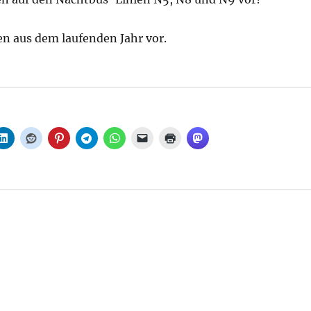
ten aus dem laufenden Jahr vor.
e, aus Senat“