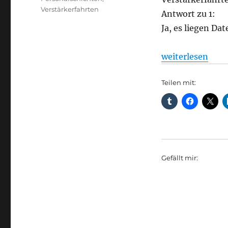
Verstärkerfahrten
Antwort zu 1:
Ja, es liegen Da
„Bus: Nachtbuss
weiterlesen
Teilen mit:
Gefällt mir: