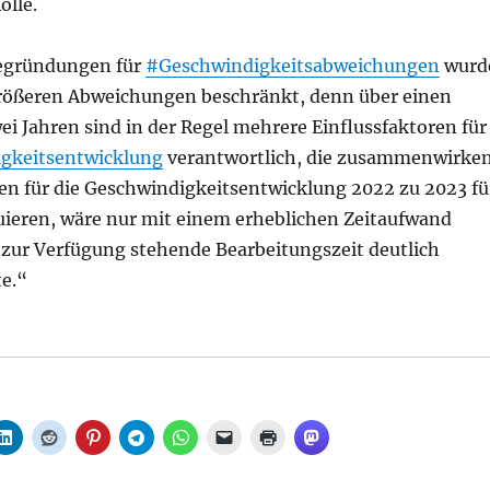
olle.
Begründungen für
#Geschwindigkeitsabweichungen
wurd
größeren Abweichungen beschränkt, denn über einen
i Jahren sind in der Regel mehrere Einflussfaktoren für
gkeitsentwicklung
verantwortlich, die zusammenwirken
hen für die Geschwindigkeitsentwicklung 2022 zu 2023 fü
ruieren, wäre nur mit einem erheblichen Zeitaufwand
e zur Verfügung stehende Bearbeitungszeit deutlich
te.“
 der Bus?, aus Senat“