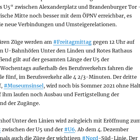
 U5“ zwischen Alexanderplatz und Brandenburger Tor 
orische Mitte noch besser mit dem ÖPNV erreichbar, es
ele neue Verbindungen und Umsteigerelationen.
lären Züge werden am
#Freitagmittag
gegen 12 Uhr auf
en U-Bahnhöfen Unter den Linden und Rotes Rathaus
ßend gilt auf der gesamten Länge der U5 der
. Wochentags außerhalb des Berufsverkehrs fahren die
le fünf, im Berufsverkehr alle 4 2/3-Minuten. Der dritte
f,
#Museumsinsel
, wird noch bis Sommer 2021 ohne Hal
f ihm laufen noch Ausbau und Fertigstellung der
und der Zugänge.
hof Unter den Linien wird zeitgleich mit Eröffnung zu
z
zwischen der U5 und der
#U6
. Ab dem 4. Dezember
mals auch die Züge der wichtigen
#Nord
-Süd-Linie. Der