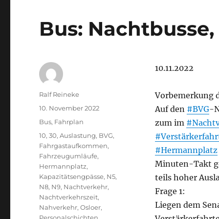
Bus: Nachtbusse,
10.11.2022
Autor
Ralf Reineke
Vorbemerkung d
Veröffentlicht
10. November 2022
Auf den
#BVG
-N
am
Kategorien
Bus
,
Fahrplan
zum im
#Nachtv
Schlagwörter
10
,
30
,
Auslastung
,
BVG
,
#Verstärkerfahr
Fahrgastaufkommen
,
#Hermannplatz
Fahrzeugumläufe
,
Minuten-Takt ge
Hermannplatz
,
Kapazitätsengpässe
,
N5
,
teils hoher Aus
N8
,
N9
,
Nachtverkehr
,
Frage 1:
Nachtverkehrszeit
,
Liegen dem Sena
Nahverkehr
,
Osloer
,
Personalschichten
,
Verstärkerfahrt