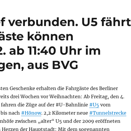
ef verbunden. U5 fähr
äste können
. ab 11:40 Uhr im
lgen, aus BVG
sten Geschenke erhalten die Fahrgäste des Berliner
eits drei Wochen vor Weihnachten: Ab Freitag, den 4.
fahren die Züge auf der #U-Bahnlinie
#U5
vom
bis nach
#Hönow
. 2,2 Kilometer neue
#Tunnelstrecke
höfe zwischen „alter“ U5 und der 2009 eröffneten
m Herzen der Hauptstadt: Mit dem sogenannten