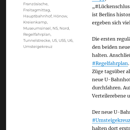
Schlagwörter
Französische
,
„#Lückenschluss
Freitagmittag
,
ist Berlins hist
Hauptbahnhof
,
Hönow
,
Kreienkamp
,
ergeben sich vi
Museumsinsel
,
N5
,
Nord
,
Regelfahrplan
,
Die ersten regu
Tunnelstrecke
,
U5
,
U55
,
U6
,
Umsteigekreuz
den beiden neu
halten. Anschlie
#Regelfahrplan
Züge tagsüber al
neue U-Bahnho
durchfahren. Au
Verteilerebene 
Der neue U-Bahn
#Umsteigekreu
halten dort erst