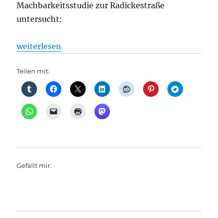
Machbarkeitsstudie zur Radickestraße
untersucht:
„Neubewertung der Verkehrsplanung in Adlershof – a
weiterlesen
Teilen mit:
Gefällt mir: