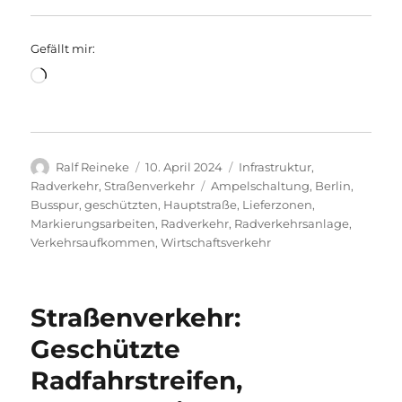
Gefällt mir:
Wird
geladen …
Autor
Veröffentlicht
Kategorien
Ralf Reineke
10. April 2024
Infrastruktur
,
am
Schlagwörter
Radverkehr
,
Straßenverkehr
Ampelschaltung
,
Berlin
,
Busspur
,
geschützten
,
Hauptstraße
,
Lieferzonen
,
Markierungsarbeiten
,
Radverkehr
,
Radverkehrsanlage
,
Verkehrsaufkommen
,
Wirtschaftsverkehr
Straßenverkehr:
Geschützte
Radfahrstreifen,