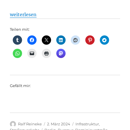
„Straßenverkehr: Geschützte Radfahrstreifen, durc
weiterlesen
Teilen mit:
Gefällt mir:
Autor
Veröffentlicht
Kategorien
Ralf Reineke
2. März 2024
Infrastruktur
,
am
Schlagwörter