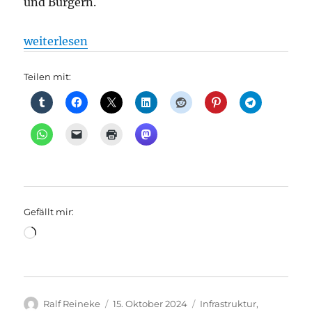
und Bürgern.
„Neue Radverkehrsanlage auf der Hauptstraße in Sch
weiterlesen
Teilen mit:
Gefällt mir:
Wird
geladen …
Autor
Veröffentlicht
Kategorien
Ralf Reineke
15. Oktober 2024
Infrastruktur
,