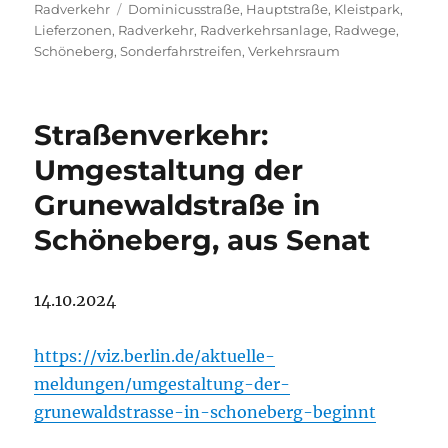
am
Schlagwörter
Radverkehr
Dominicusstraße
,
Hauptstraße
,
Kleistpark
,
Lieferzonen
,
Radverkehr
,
Radverkehrsanlage
,
Radwege
,
Schöneberg
,
Sonderfahrstreifen
,
Verkehrsraum
Straßenverkehr:
Umgestaltung der
Grunewaldstraße in
Schöneberg, aus Senat
14.10.2024
https://viz.berlin.de/aktuelle-
meldungen/umgestaltung-der-
grunewaldstrasse-in-schoneberg-beginnt