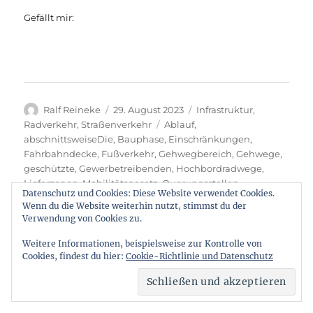
Gefällt mir:
Autor
Veröffentlicht
Kategorien
Ralf Reineke
29. August 2023
Infrastruktur
,
am
Schlagwörter
Radverkehr
,
Straßenverkehr
Ablauf
,
abschnittsweiseDie
,
Bauphase
,
Einschränkungen
,
Fahrbahndecke
,
Fußverkehr
,
Gehwegbereich
,
Gehwege
,
geschützte
,
Gewerbetreibenden
,
Hochbordradwege
,
Lieferzonen
,
Mobilitätsgesetz
,
Querungsstellen
,
Datenschutz und Cookies: Diese Website verwendet Cookies.
Radfahrstreifen
,
Schönhauser
,
Sichtachsen
,
Umbau
,
Wenn du die Website weiterhin nutzt, stimmst du der
Verkehrsraum
,
Verkehrssicherheit
,
witterungsabhängig
Verwendung von Cookies zu.
Weitere Informationen, beispielsweise zur Kontrolle von
Cookies, findest du hier:
Cookie-Richtlinie und Datenschutz
Seitennummerierung
SEITE
1
NÄC
der