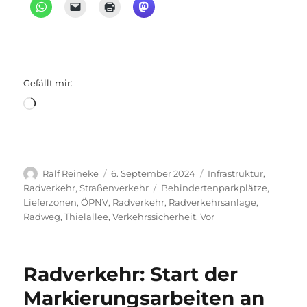
Gefällt mir:
Wird
geladen …
Autor
Veröffentlicht
Kategorien
Ralf Reineke
6. September 2024
Infrastruktur
,
am
Schlagwörter
Radverkehr
,
Straßenverkehr
Behindertenparkplätze
,
Lieferzonen
,
ÖPNV
,
Radverkehr
,
Radverkehrsanlage
,
Radweg
,
Thielallee
,
Verkehrssicherheit
,
Vor
Radverkehr: Start der
Markierungsarbeiten an