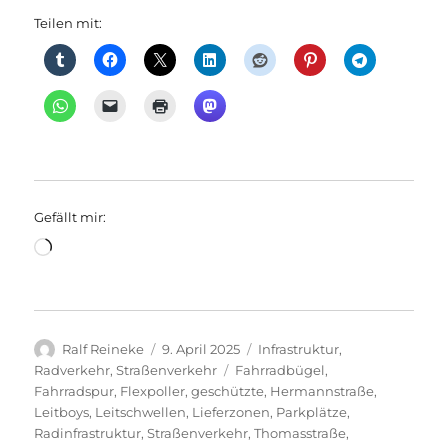
Teilen mit:
Gefällt mir:
Wird
geladen …
Autor
Veröffentlicht
Kategorien
Ralf Reineke
9. April 2025
Infrastruktur
,
am
Schlagwörter
Radverkehr
,
Straßenverkehr
Fahrradbügel
,
Fahrradspur
,
Flexpoller
,
geschützte
,
Hermannstraße
,
Leitboys
,
Leitschwellen
,
Lieferzonen
,
Parkplätze
,
Radinfrastruktur
,
Straßenverkehr
,
Thomasstraße
,