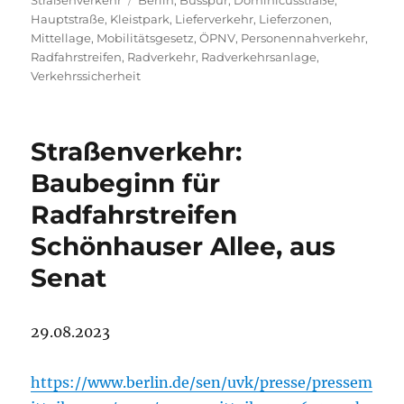
Straßenverkehr
Berlin
,
Busspur
,
Dominicusstraße
,
Hauptstraße
,
Kleistpark
,
Lieferverkehr
,
Lieferzonen
,
Mittellage
,
Mobilitätsgesetz
,
ÖPNV
,
Personennahverkehr
,
Radfahrstreifen
,
Radverkehr
,
Radverkehrsanlage
,
Verkehrssicherheit
Straßenverkehr:
Baubeginn für
Radfahrstreifen
Schönhauser Allee, aus
Senat
29.08.2023
https://www.berlin.de/sen/uvk/presse/pressem