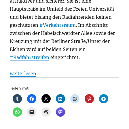
attraktiver und sicherer. Sie ist eine
Hauptstraße im Umfeld der Freien Universität
und bietet bislang den Radfahrenden keinen
geschützten
#Verkehrsraum
. Im Abschnitt
zwischen der Habelschwerdter Allee sowie der
Kreuzung mit der Berliner Straße/Unter den
Eichen wird auf beiden Seiten ein
#Radfahrstreifen
eingerichtet.
„Thielallee in Dahlem bekommt einen Radfahrstreif
weiterlesen
Teilen mit: