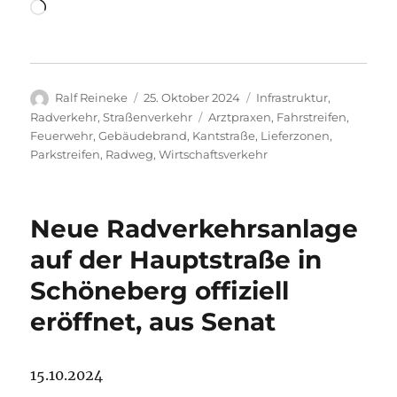
Wird
geladen …
Autor
Veröffentlicht
Kategorien
Ralf Reineke
25. Oktober 2024
Infrastruktur
,
am
Schlagwörter
Radverkehr
,
Straßenverkehr
Arztpraxen
,
Fahrstreifen
,
Feuerwehr
,
Gebäudebrand
,
Kantstraße
,
Lieferzonen
,
Parkstreifen
,
Radweg
,
Wirtschaftsverkehr
Neue Radverkehrsanlage
auf der Hauptstraße in
Schöneberg offiziell
eröffnet, aus Senat
15.10.2024