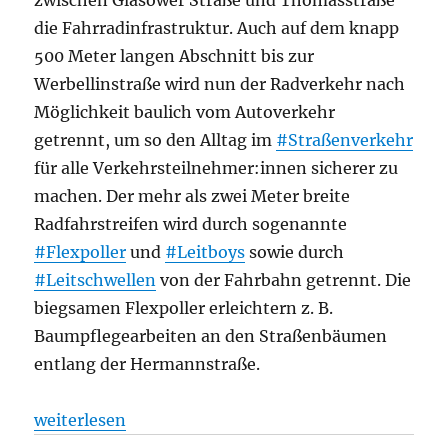
zwischen Glasower Straße und Thomasstraße
die Fahrradinfrastruktur. Auch auf dem knapp
500 Meter langen Abschnitt bis zur
Werbellinstraße wird nun der Radverkehr nach
Möglichkeit baulich vom Autoverkehr
getrennt, um so den Alltag im
#Straßenverkehr
für alle Verkehrsteilnehmer:innen sicherer zu
machen. Der mehr als zwei Meter breite
Radfahrstreifen wird durch sogenannte
#Flexpoller
und
#Leitboys
sowie durch
#Leitschwellen
von der Fahrbahn getrennt. Die
biegsamen Flexpoller erleichtern z. B.
Baumpflegearbeiten an den Straßenbäumen
entlang der Hermannstraße.
„Fahrradinfrastruktur Hermannstraße – Weiterbau b
weiterlesen