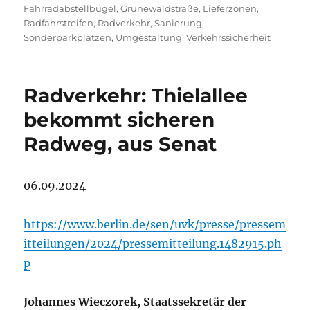
Fahrradabstellbügel
,
Grunewaldstraße
,
Lieferzonen
,
Radfahrstreifen
,
Radverkehr
,
Sanierung
,
Sonderparkplätzen
,
Umgestaltung
,
Verkehrssicherheit
Radverkehr: Thielallee
bekommt sicheren
Radweg, aus Senat
06.09.2024
https://www.berlin.de/sen/uvk/presse/pressem
itteilungen/2024/pressemitteilung.1482915.ph
p
Johannes Wieczorek, Staatssekretär der