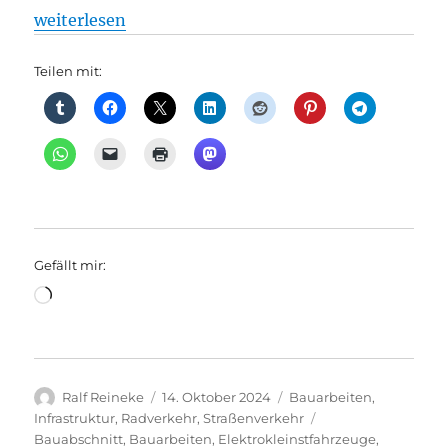
„Straßenverkehr: Umgestaltung der Grunewaldstraß
weiterlesen
Teilen mit:
Gefällt mir:
Wird
geladen …
Autor
Veröffentlicht
Kategorien
Ralf Reineke
14. Oktober 2024
Bauarbeiten
,
am
Schlagwörter
Infrastruktur
,
Radverkehr
,
Straßenverkehr
Bauabschnitt
,
Bauarbeiten
,
Elektrokleinstfahrzeuge
,