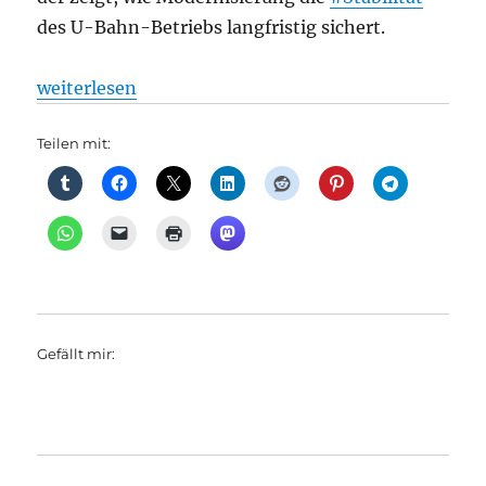
des U-Bahn-Betriebs langfristig sichert.
„U-Bahn: Schaltzentrale der Zukunft: Neues Stellw
weiterlesen
Teilen mit:
Gefällt mir: