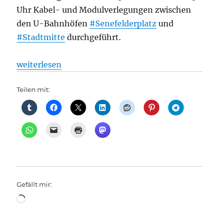
Uhr Kabel- und Modulverlegungen zwischen
den U-Bahnhöfen
#Senefelderplatz
und
#Stadtmitte
durchgeführt.
„U-Bahn: Fit happens Die Berliner Verkehrsbetrieb
weiterlesen
Teilen mit:
Gefällt mir:
Wird
geladen …