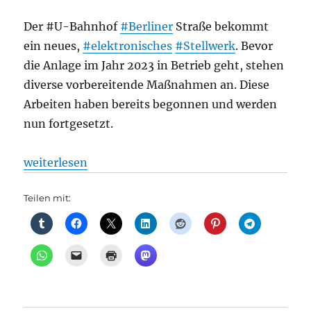
Der #U-Bahnhof
#Berliner
Straße bekommt
ein neues,
#elektronisches
#Stellwerk
. Bevor
die Anlage im Jahr 2023 in Betrieb geht, stehen
diverse vorbereitende Maßnahmen an. Diese
Arbeiten haben bereits begonnen und werden
nun fortgesetzt.
„U-Bahn: Mit Spannung geht es weiter… Der U-Bahn
weiterlesen
Teilen mit: