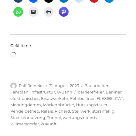
Gefällt mir:
Wird
geladen …
Autor
Veröffentlicht
Kategorien
Ralf Reineke
31. August 2023
Bauarbeiten
,
am
Schlagwörter
Fahrplan
,
Infrastruktur
,
U-Bahn
barrierefreier
,
Berliner
,
elektronisches
,
Ersatzverkehr
,
Fehrbelliner
,
FLEXIBILITÄT
,
Mehringdamm
,
Möckernbrücke
,
Nutzungsdauer
,
Pendelbetrieb
,
Relais
,
Richard
,
Stellwerk
,
störanfällig
,
Streckennutzung
,
Tunnel
,
wartungsintensiv
,
Wilmersdorfer
,
Zukunft