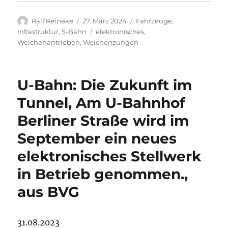
Autor
Veröffentlicht
Kategorien
Ralf Reineke
27. März 2024
Fahrzeuge
,
am
Schlagwörter
Infrastruktur
,
S-Bahn
elektronisches
,
Weichenantrieben
,
Weichenzungen
U-Bahn: Die Zukunft im
Tunnel, Am U-Bahnhof
Berliner Straße wird im
September ein neues
elektronisches Stellwerk
in Betrieb genommen.,
aus BVG
31.08.2023