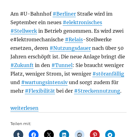
Am #U-Bahnhof
#Berliner
Straße wird im
September ein neues
#elektronisches
#Stellwerk
in Betrieb genommen. Es wird zwei
e#lektromechanische
#Relais
-Stellwerke
ersetzen, deren
#Nutzungsdauer
nach über 50
Jahren erschöpft ist. Die neue Anlage bringt die
#Zukunft
in den
#Tunnel
: Sie braucht weniger
Platz, weniger Strom, ist weniger
#störanfällig
und
#wartungsintensiv
und sorgt zudem für
mehr
#Flexibilität
bei der
#Streckennutzung
.
„U-Bahn: Die Zukunft im Tunnel, Am U-Bahnhof Ber
weiterlesen
Teilen mit: