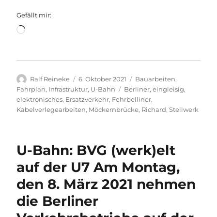
Gefällt mir:
Wird
geladen …
Autor
Veröffentlicht
Kategorien
Ralf Reineke
6. Oktober 2021
Bauarbeiten
,
am
Schlagwörter
Fahrplan
,
Infrastruktur
,
U-Bahn
Berliner
,
eingleisig
,
elektronisches
,
Ersatzverkehr
,
Fehrbelliner
,
Kabelverlegearbeiten
,
Möckernbrücke
,
Richard
,
Stellwerk
U-Bahn: BVG (werk)elt
auf der U7 Am Montag,
den 8. März 2021 nehmen
die Berliner