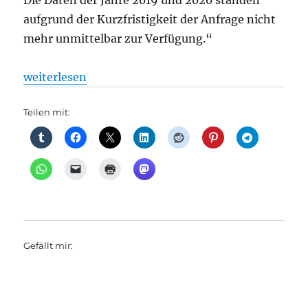
Die Daten der Jahre 2019 und 2020 standen
aufgrund der Kurzfristigkeit der Anfrage nicht
mehr unmittelbar zur Verfügung.“
„S-Bahn: Berliner S-Bahn: Signalstörungen im Be
weiterlesen
Teilen mit:
Gefällt mir: