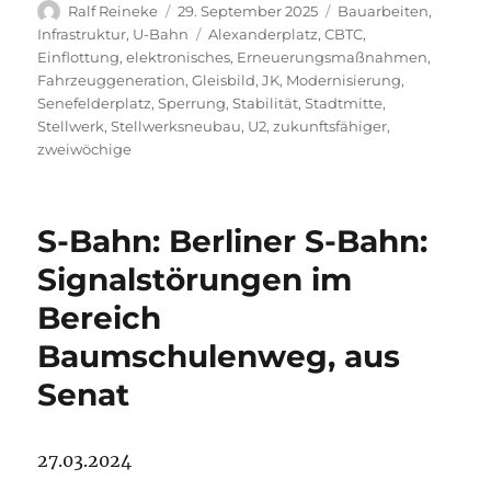
Autor
Veröffentlicht
Kategorien
Ralf Reineke
29. September 2025
Bauarbeiten
,
am
Schlagwörter
Infrastruktur
,
U-Bahn
Alexanderplatz
,
CBTC
,
Einflottung
,
elektronisches
,
Erneuerungsmaßnahmen
,
Fahrzeuggeneration
,
Gleisbild
,
JK
,
Modernisierung
,
Senefelderplatz
,
Sperrung
,
Stabilität
,
Stadtmitte
,
Stellwerk
,
Stellwerksneubau
,
U2
,
zukunftsfähiger
,
zweiwöchige
S-Bahn: Berliner S-Bahn:
Signalstörungen im
Bereich
Baumschulenweg, aus
Senat
27.03.2024