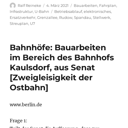
Autor
Veröffentlicht
Kategorien
Ralf Reineke
4. März 2021
Bauarbeiten
,
Fahrplan
,
am
Schlagwörter
Infrastruktur
,
U-Bahn
Betriebsablauf
,
elektronisches
,
Ersatzverkehr
,
Grenzallee
,
Rudow
,
Spandau
,
Stellwerk
,
Streuplan
,
U7
Bahnhöfe: Bauarbeiten
im Bereich des Bahnhofs
Kaulsdorf, aus Senat
[Zweigleisigkeit der
Ostbahn]
www.berlin.de
Frage 1: