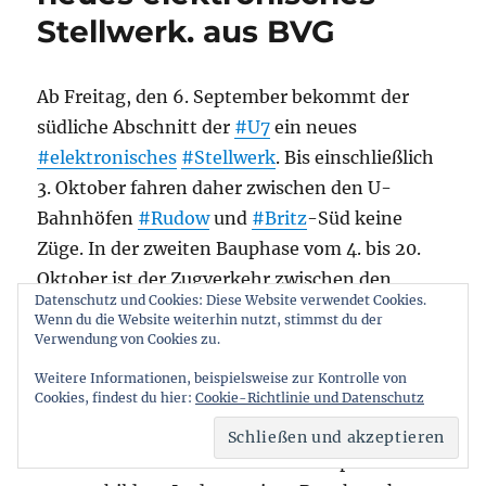
Stellwerk. aus BVG
Ab Freitag, den 6. September bekommt der
südliche Abschnitt der
#U7
ein neues
#elektronisches
#Stellwerk
. Bis einschließlich
3. Oktober fahren daher zwischen den U-
Bahnhöfen
#Rudow
und
#Britz
-Süd keine
Züge. In der zweiten Bauphase vom 4. bis 20.
Oktober ist der Zugverkehr zwischen den
Datenschutz und Cookies: Diese Website verwendet Cookies.
Bahnhöfen Rudow und
#Grenzallee
Wenn du die Website weiterhin nutzt, stimmst du der
unterbrochen.
Verwendung von Cookies zu.
Weitere Informationen, beispielsweise zur Kontrolle von
Auf den jeweils gesperrten Abschnitten sind
Cookies, findest du hier:
Cookie-Richtlinie und Datenschutz
#barrierefreie
#Busse
im Einsatz. Die Fußwege
zu den Ersatzhaltestellen sind entsprechend