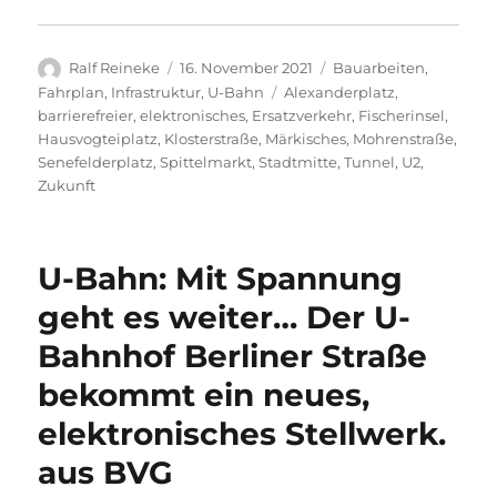
Autor
Veröffentlicht
Kategorien
Ralf Reineke
16. November 2021
Bauarbeiten
,
am
Schlagwörter
Fahrplan
,
Infrastruktur
,
U-Bahn
Alexanderplatz
,
barrierefreier
,
elektronisches
,
Ersatzverkehr
,
Fischerinsel
,
Hausvogteiplatz
,
Klosterstraße
,
Märkisches
,
Mohrenstraße
,
Senefelderplatz
,
Spittelmarkt
,
Stadtmitte
,
Tunnel
,
U2
,
Zukunft
U-Bahn: Mit Spannung
geht es weiter… Der U-
Bahnhof Berliner Straße
bekommt ein neues,
elektronisches Stellwerk.
aus BVG