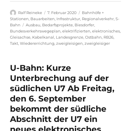
Autor
Veröffentlicht
Kategorien
Ralf Reineke
7. Februar 2020
Bahnhöfe +
am
Stationen
,
Bauarbeiten
,
Infrastruktur
,
Regionalverkehr
,
S-
Schlagwörter
Bahn
Ausbau
,
Bedarfsprojekte
,
Biesdorfer
,
Bundesverkehrswegeplan
,
elektrifizierten
,
elektronisches
,
Gleisachse
,
Kabelkanal
,
Landesgrenze
,
Ostbahn
,
RB26
,
Takt
,
Wiedererrichtung
,
zweigleisigen
,
zweigleisiger
U-Bahn: Kurze
Unterbrechung auf der
südlichen U7 Ab Freitag,
den 6. September
bekommt der südliche
Abschnitt der U7 ein
neues elektronisches