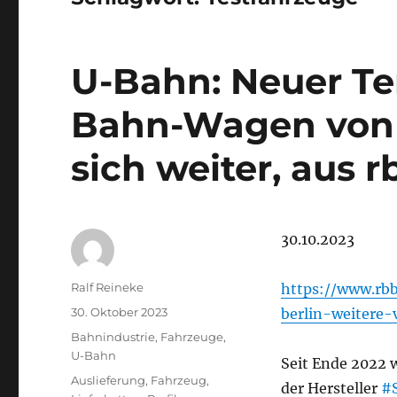
U-Bahn: Neuer Te
Bahn-Wagen von 
sich weiter, aus 
30.10.2023
Autor
Ralf Reineke
https://www.rbb
Veröffentlicht
30. Oktober 2023
berlin-weitere-
am
Kategorien
Bahnindustrie
,
Fahrzeuge
,
U-Bahn
Seit Ende 2022 w
Schlagwörter
Auslieferung
,
Fahrzeug
,
der Hersteller
#S