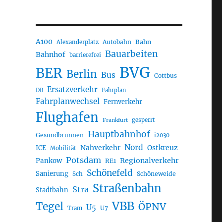
A100
Autobahn
Bahn
Alexanderplatz
Bauarbeiten
Bahnhof
barrierefrei
BVG
BER
Berlin
Bus
Cottbus
Ersatzverkehr
DB
Fahrplan
Fahrplanwechsel
Fernverkehr
Flughafen
gesperrt
Frankfurt
Hauptbahnhof
Gesundbrunnen
i2030
Nord
Nahverkehr
Ostkreuz
ICE
Mobilität
Potsdam
Regionalverkehr
Pankow
RE1
Schönefeld
Sanierung
Sch
Schöneweide
Straßenbahn
Stra
Stadtbahn
VBB
Tegel
ÖPNV
U5
U7
Tram