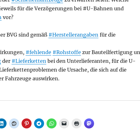
jeweils für die Verzögerungen bei #U-Bahnen und
n
vor?
der BVG sind gemäß
#Herstellerangaben
für die
irkungen,
#fehlende
#Rohstoffe
zur Bauteilfertigung u
g
der
#Lieferketten
bei den Unterlieferanten, für die U-
ieferkettenproblemen die Ursache, die sich auf die
der Fahrzeuge auswirken.
ßenbahn: Neue Schienenfahrzeuge, aus Senat“