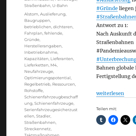
Straßenbahn
,
U-Bahn
#Gründe
liegen 
Schlagwörter
Alstom
,
Auslieferung
,
#Straßenbahne
Baugruppen
,
Antwort zu 1:
betrieblichen
,
dichteren
,
Fahrplan
,
fehlende
,
Nach Auskunft 
Gründe
,
Straßenbahnen
Herstellerangaben
,
#Pandemieausw
Inbetriebnahme
,
Kapazitäten
,
Lieferanten
,
#Unterbrechun
Lieferketten
,
M4
,
Bahnen globale L
Neufahrzeuge
,
Fertigstellung 
Optimierungspotential
,
Regelbetrieb
,
Ressourcen
,
Rohstoffe
,
„U-Bahn + Stra
weiterlesen
Schienenfahrzeugbeschaff
ung
,
Schienenfahrzeuge
,
Teilen mit:
Serienfahrzeugesicherzust
ellen
,
Stadler
,
Straßenbahnen
,
Streckennetz
,
Taktmaßnahmen
,