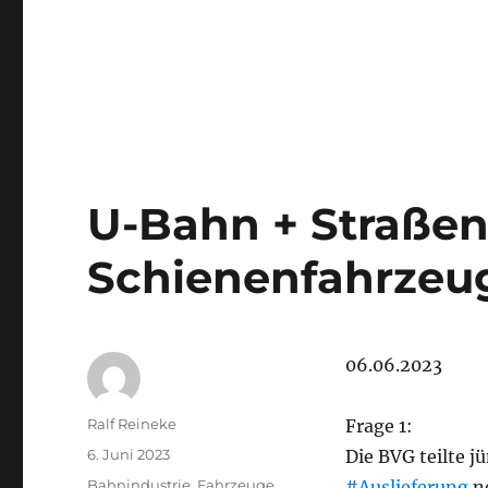
U-Bahn + Straße
Schienenfahrzeug
06.06.2023
Autor
Ralf Reineke
Frage 1:
Veröffentlicht
6. Juni 2023
Die BVG teilte j
am
Kategorien
Bahnindustrie
,
Fahrzeuge
,
#Auslieferung
n