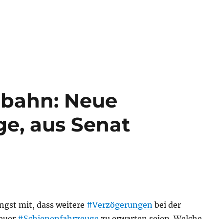
nbahn: Neue
e, aus Senat
üngst mit, dass weitere
#Verzögerungen
bei der
euer
#Schienenfahrzeuge
zu erwarten seien. Welche