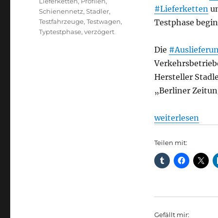
Lieferketten
,
Profilen
,
#Lieferketten
un
Schienennetz
,
Stadler
,
Testfahrzeuge
,
Testwagen
,
Testphase begi
Typtestphase
,
verzögert
Die
#Auslieferu
Verkehrsbetrie
Hersteller Stadl
„Berliner Zeitun
„U-Bahn: Neuer 
weiterlesen
Teilen mit:
Gefällt mir: