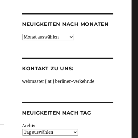
Kategorien
NEUIGKEITEN NACH MONATEN
Neuigkeiten
nach
Monaten
KONTAKT ZU UNS:
rn sich weiter, aus rbb24“
webmaster [ at ] berliner-verkehr.de
NEUIGKEITEN NACH TAG
Archiv