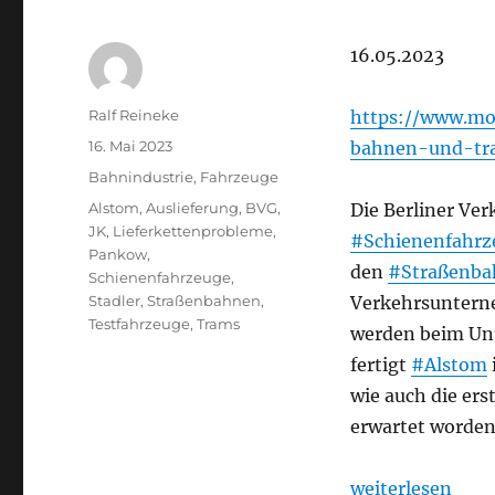
16.05.2023
Autor
Ralf Reineke
https://www.mor
Veröffentlicht
16. Mai 2023
bahnen-und-tra
am
Kategorien
Bahnindustrie
,
Fahrzeuge
Schlagwörter
Alstom
,
Auslieferung
,
BVG
,
Die Berliner Ver
JK
,
Lieferkettenprobleme
,
#Schienenfahrz
Pankow
,
den
#Straßenb
Schienenfahrzeuge
,
Stadler
,
Straßenbahnen
,
Verkehrsunterne
Testfahrzeuge
,
Trams
werden beim U
fertigt
#Alstom
wie auch die er
erwartet worden
„Bahnindustrie:
weiterlesen