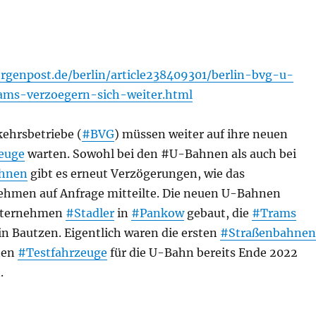
genpost.de/berlin/article238409301/berlin-bvg-u-
ms-verzoegern-sich-weiter.html
kehrsbetriebe (
#BVG
) müssen weiter auf ihre neuen
euge
warten. Sowohl bei den #U-Bahnen als auch bei
ahnen
gibt es erneut Verzögerungen, wie das
hmen auf Anfrage mitteilte. Die neuen U-Bahnen
nternehmen
#Stadler
in
#Pankow
gebaut, die
#Trams
in Bautzen. Eigentlich waren die ersten
#Straßenbahnen
sten
#Testfahrzeuge
für die U-Bahn bereits Ende 2022
.
 BVG: Warum sich die neuen U-Bahnen und Trams für Ber