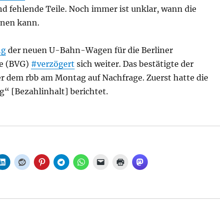
d fehlende Teile. Noch immer ist unklar, wann die
nnen kann.
ng
der neuen U-Bahn-Wagen für die Berliner
be (BVG)
#verzögert
sich weiter. Das bestätigte der
er dem rbb am Montag auf Nachfrage. Zuerst hatte die
g“ [Bezahlinhalt] berichtet.
Termin unklar, Neue U-Bahn-Wagen von Stadler verzöge