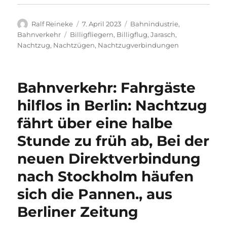
Autor
Veröffentlicht
Kategorien
Ralf Reineke
7. April 2023
Bahnindustrie
,
am
Schlagwörter
Bahnverkehr
Billigfliegern
,
Billigflug
,
Jarasch
,
Nachtzug
,
Nachtzügen
,
Nachtzugverbindungen
Bahnverkehr: Fahrgäste
hilflos in Berlin: Nachtzug
fährt über eine halbe
Stunde zu früh ab, Bei der
neuen Direktverbindung
nach Stockholm häufen
sich die Pannen., aus
Berliner Zeitung