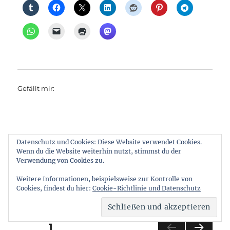
Gefällt mir:
Datenschutz und Cookies: Diese Website verwendet Cookies.
Wenn du die Website weiterhin nutzt, stimmst du der
Autor
Veröffentlicht
Kategorien
Schlagwörte
Ralf Reineke
24. Mai 2022
Bahnverkehr
Verwendung von Cookies zu.
am
Amsterdam
,
Brüssel
,
Dresden
,
Nachtzug
,
Nachtzüge
,
Prag
,
Regiojet
Weitere Informationen, beispielsweise zur Kontrolle von
Cookies, findest du hier:
Cookie-Richtlinie und Datenschutz
Seitennummerierung
SEITE
1