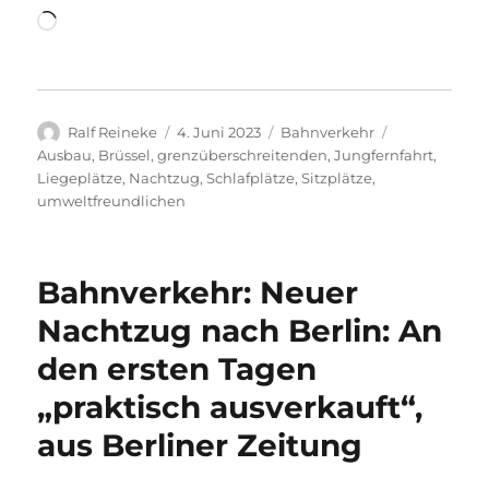
Wird
geladen …
Autor
Veröffentlicht
Kategorien
Schlagwörter
Ralf Reineke
4. Juni 2023
Bahnverkehr
am
Ausbau
,
Brüssel
,
grenzüberschreitenden
,
Jungfernfahrt
,
Liegeplätze
,
Nachtzug
,
Schlafplätze
,
Sitzplätze
,
umweltfreundlichen
Bahnverkehr: Neuer
Nachtzug nach Berlin: An
den ersten Tagen
„praktisch ausverkauft“,
aus Berliner Zeitung