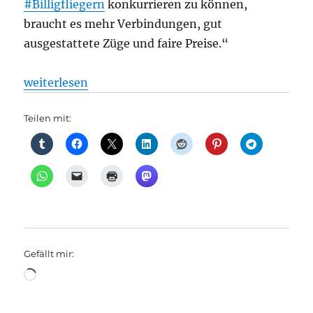
#Billigfliegern
konkurrieren zu können,
braucht es mehr Verbindungen, gut
ausgestattete Züge und faire Preise.“
„Bahnverkehr: Länder machen Bund Druck bei Nacht
weiterlesen
Teilen mit:
Gefällt mir:
Wird
geladen …