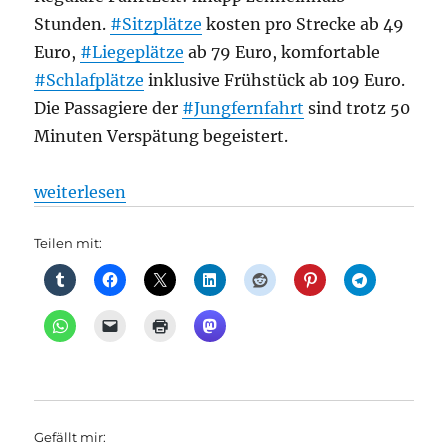
Stunden.
#Sitzplätze
kosten pro Strecke ab 49
Euro,
#Liegeplätze
ab 79 Euro, komfortable
#Schlafplätze
inklusive Frühstück ab 109 Euro.
Die Passagiere der
#Jungfernfahrt
sind trotz 50
Minuten Verspätung begeistert.
„Bahnverkehr: Comeback der Nachtzüge, Im Schlaf 
weiterlesen
Teilen mit:
Gefällt mir: