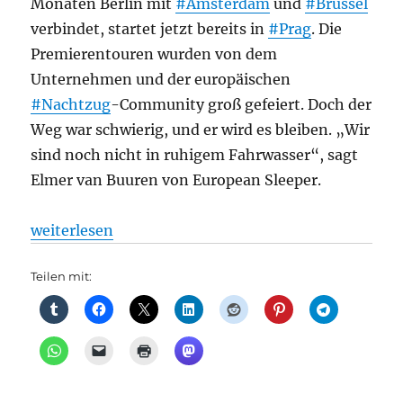
Monaten Berlin mit
#Amsterdam
und
#Brüssel
verbindet, startet jetzt bereits in
#Prag
. Die
Premierentouren wurden von dem
Unternehmen und der europäischen
#Nachtzug
-Community groß gefeiert. Doch der
Weg war schwierig, und er wird es bleiben. „Wir
sind noch nicht in ruhigem Fahrwasser“, sagt
Elmer van Buuren von European Sleeper.
„Bahnverkehr: European Sleeper nach Berlin: Privat
weiterlesen
Teilen mit: