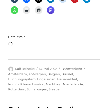
Gefällt mir:
Wird
geladen …
Autor
Veröffentlicht
Kategorien
Schlagwörter
Ralf Reineke
13. Mai 2023
Bahnverkehr
am
Amsterdam
,
Antwerpen
,
Belgien
,
Brüssel
,
Buchungssystem
,
Engelsman
,
Frauenabteil
,
Komfortklasse
,
London
,
Nachtzug
,
Niederlande
,
Rotterdam
,
Schlafwagen
,
Sleeper