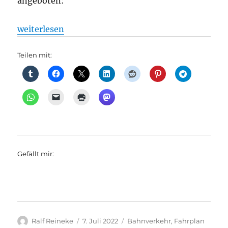
angeboten:
„Bahnverkehr: Berlin als Drehkreuz für Nachtzugve
weiterlesen
Teilen mit:
Gefällt mir:
Autor
Veröffentlicht
Kategorien
Ralf Reineke
7. Juli 2022
Bahnverkehr
,
Fahrplan