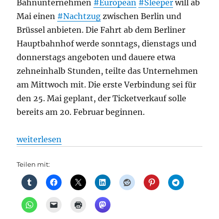
Bahnunternehmen
#European
#Sleeper
will ab
Mai einen
#Nachtzug
zwischen Berlin und
Brüssel anbieten. Die Fahrt ab dem Berliner
Hauptbahnhof werde sonntags, dienstags und
donnerstags angeboten und dauere etwa
zehneinhalb Stunden, teilte das Unternehmen
am Mittwoch mit. Die erste Verbindung sei für
den 25. Mai geplant, der Ticketverkauf solle
bereits am 20. Februar beginnen.
„Bahnverkehr: Update Start am 25. Mai geplant: Ne
weiterlesen
Teilen mit: