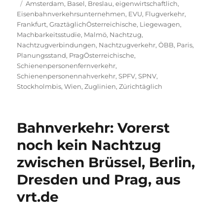
am
Schlagwörter
Amsterdam
,
Basel
,
Breslau
,
eigenwirtschaftlich
,
Eisenbahnverkehrsunternehmen
,
EVU
,
Flugverkehr
,
Frankfurt
,
GraztäglichÖsterreichische
,
Liegewagen
,
Machbarkeitsstudie
,
Malmö
,
Nachtzug
,
Nachtzugverbindungen
,
Nachtzugverkehr
,
ÖBB
,
Paris
,
Planungsstand
,
PragÖsterreichische
,
Schienenpersonenfernverkehr
,
Schienenpersonennahverkehr
,
SPFV
,
SPNV
,
Stockholmbis
,
Wien
,
Zuglinien
,
Zürichtäglich
Bahnverkehr: Vorerst
noch kein Nachtzug
zwischen Brüssel, Berlin,
Dresden und Prag, aus
vrt.de