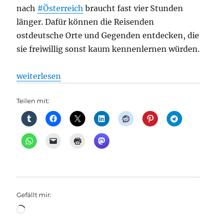
nach
#Österreich
braucht fast vier Stunden
länger. Dafür können die Reisenden
ostdeutsche Orte und Gegenden entdecken, die
sie freiwillig sonst kaum kennenlernen würden.
„Bahnverkehr: Berlins lahmster Schnellzug: Nach Fra
weiterlesen
Teilen mit:
Gefällt mir:
Wird
geladen …