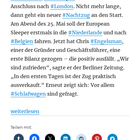
Anschluss nach
#London
. Nicht mehr lange,
dann geht ein neuer
#Nachtzug
an den Start.
Am Abend des 25. Mai soll der European
Sleeper erstmals in die
#Niederlande
und nach
#Belgien
fahren. Jetzt hat Chris
#Engelsman
,
einer der Gründer und Geschäftsführer, eine
erste Bilanz gezogen – die positiv ausfällt. „Wir
sind zufrieden“, sagte er der Berliner Zeitung.
„In den ersten Tagen ist der Zug praktisch
ausverkauft.“ Erneut zeigt sich: Vor allem
#Schlafwagen
sind gefragt.
„Bahnverkehr: Neuer Nachtzug nach Berlin: An den 
weiterlesen
Teilen mit: