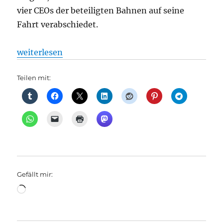
vier CEOs der beteiligten Bahnen auf seine
Fahrt verabschiedet.
„Bahnverkehr: Erfolgreiche Nachtzug-Allianz: Erste
weiterlesen
Teilen mit:
Gefällt mir:
Wird
geladen …