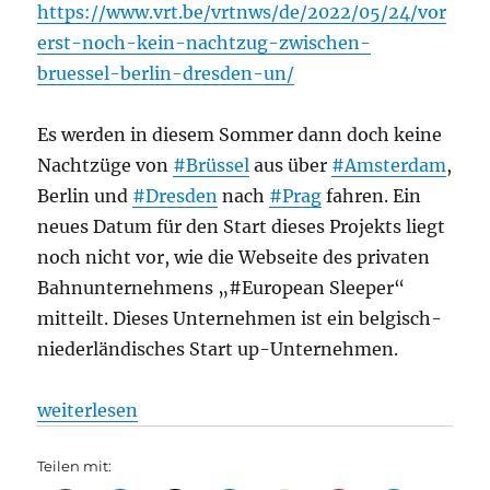
https://www.vrt.be/vrtnws/de/2022/05/24/vor
erst-noch-kein-nachtzug-zwischen-
bruessel-berlin-dresden-un/
Es werden in diesem Sommer dann doch keine
Nachtzüge von
#Brüssel
aus über
#Amsterdam
,
Berlin und
#Dresden
nach
#Prag
fahren. Ein
neues Datum für den Start dieses Projekts liegt
noch nicht vor, wie die Webseite des privaten
Bahnunternehmens „#European Sleeper“
mitteilt. Dieses Unternehmen ist ein belgisch-
niederländisches Start up-Unternehmen.
„Bahnverkehr: Vorerst noch kein Nachtzug zwischen 
weiterlesen
Teilen mit: