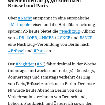
wöchentlich ab 34,90 Euro nach
Brüssel und Paris
Über
#Nacht
entspannt in eine europäische
#Metropole
reisen und die Hotelübernachtung
sparen: Ab heute bietet die
#Nachtzug
-Allianz
von
#DB
,
#ÖBB
,
#NMBS
/
#SNCB
und
#SNCF
eine Nachtzug-Verbindung von Berlin nach
#Brüssel
und
#Paris
an.
Der
#Nightjet
(
#NJ
) fährt dreimal in der Woche
(montags, mittwochs und freitags). Dienstags,
donnerstags und samstags verkehrt der Zug
von Paris/Brüssel zurück nach Berlin. Der erste
NJ wurde heute Abend in Berlin von den
Verkehrsminister:innen von Deutschland,
Belgien, Frankreich und Österreich sowie den