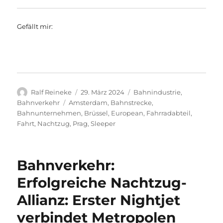
Gefällt mir:
Autor
Veröffentlicht
Kategorien
Ralf Reineke
29. März 2024
Bahnindustrie
,
am
Schlagwörter
Bahnverkehr
Amsterdam
,
Bahnstrecke
,
Bahnunternehmen
,
Brüssel
,
European
,
Fahrradabteil
,
Fahrt
,
Nachtzug
,
Prag
,
Sleeper
Bahnverkehr:
Erfolgreiche Nachtzug-
Allianz: Erster Nightjet
verbindet Metropolen