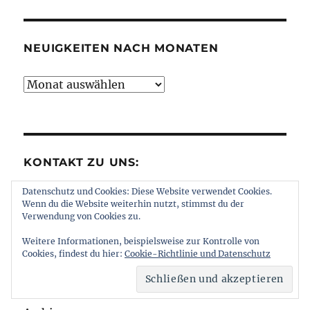
Kategorien
NEUIGKEITEN NACH MONATEN
Neuigkeiten
nach
Monaten
KONTAKT ZU UNS:
Datenschutz und Cookies: Diese Website verwendet Cookies.
webmaster [ at ] berliner-verkehr.de
Wenn du die Website weiterhin nutzt, stimmst du der
Verwendung von Cookies zu.
Weitere Informationen, beispielsweise zur Kontrolle von
Cookies, findest du hier:
Cookie-Richtlinie und Datenschutz
NEUIGKEITEN NACH TAG