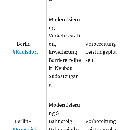
Modernisieru
ng
Verkehrsstati
Berlin-
on,
Vorbereitung
#Kaulsdorf
Erweiterung
Leistungspha
Barrierefreihe
se 1
it, Neubau
Südostzugan
g
Modernisieru
ng S-
Berlin-
Bahnsteig,
Vorbereitung
#Köpenick
Bahnsteigdac
Leistungspha