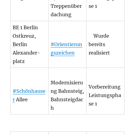
Treppenüber
se 1
dachung
RE 1 Berlin
Ostkreuz,
Wurde
Berlin
#Orientierun
bereits
Alexander-
gszeichen
realisiert
platz
Modernisieru
Vorbereitung
#Schönhause
ng Bahnsteig,
Leistungspha
r
Allee
Bahnsteigdac
se 1
h