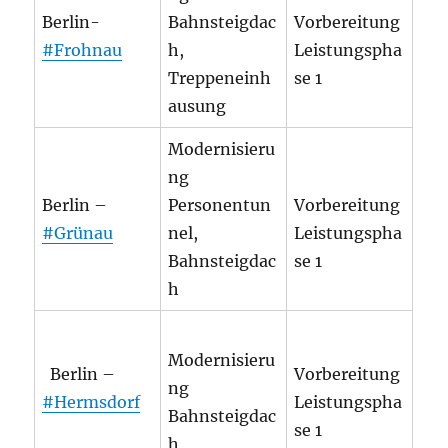
Berlin-
Bahnsteigdac
Vorbereitung
#Frohnau
h,
Leistungspha
Treppeneinh
se 1
ausung
Modernisieru
ng
Berlin –
Personentun
Vorbereitung
#Grünau
nel,
Leistungspha
Bahnsteigdac
se 1
h
Modernisieru
Berlin –
Vorbereitung
ng
#Hermsdorf
Leistungspha
Bahnsteigdac
se 1
h