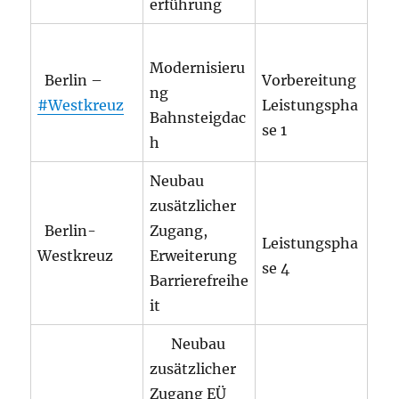
erführung
Modernisieru
Berlin –
Vorbereitung
ng
#Westkreuz
Leistungspha
Bahnsteigdac
se 1
h
Neubau
zusätzlicher
Berlin-
Zugang,
Leistungspha
Westkreuz
Erweiterung
se 4
Barrierefreihe
it
Neubau
zusätzlicher
Zugang EÜ