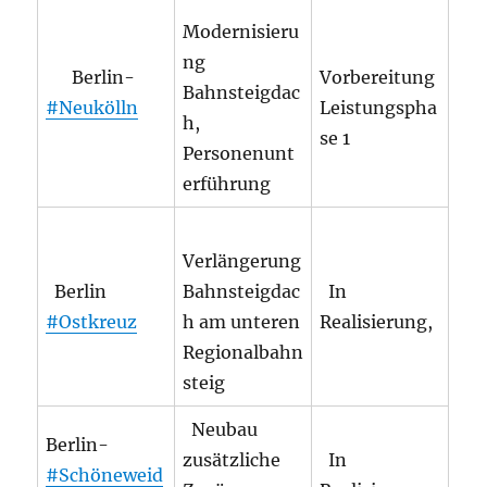
Modernisieru
ng
Berlin-
Vorbereitung
Bahnsteigdac
#Neukölln
Leistungspha
h,
se 1
Personenunt
erführung
Verlängerung
Berlin
Bahnsteigdac
In
#Ostkreuz
h am unteren
Realisierung,
Regionalbahn
steig
Neubau
Berlin-
zusätzliche
In
#Schöneweid