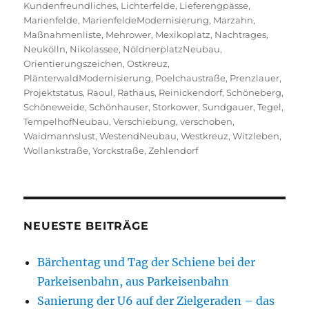
Kundenfreundliches
,
Lichterfelde
,
Lieferengpässe
,
Marienfelde
,
MarienfeldeModernisierung
,
Marzahn
,
Maßnahmenliste
,
Mehrower
,
Mexikoplatz
,
Nachtrages
,
Neukölln
,
Nikolassee
,
NöldnerplatzNeubau
,
Orientierungszeichen
,
Ostkreuz
,
PlänterwaldModernisierung
,
Poelchaustraße
,
Prenzlauer
,
Projektstatus
,
Raoul
,
Rathaus
,
Reinickendorf
,
Schöneberg
,
Schöneweide
,
Schönhauser
,
Storkower
,
Sundgauer
,
Tegel
,
TempelhofNeubau
,
Verschiebung
,
verschoben
,
Waidmannslust
,
WestendNeubau
,
Westkreuz
,
Witzleben
,
Wollankstraße
,
Yorckstraße
,
Zehlendorf
NEUESTE BEITRÄGE
Bärchentag und Tag der Schiene bei der
Parkeisenbahn, aus Parkeisenbahn
Sanierung der U6 auf der Zielgeraden – das