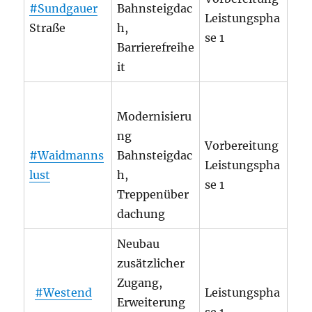
#Sundgauer
Bahnsteigdac
Leistungspha
Straße
h,
se 1
Barrierefreihe
it
Modernisieru
ng
Vorbereitung
#Waidmanns
Bahnsteigdac
Leistungspha
lust
h,
se 1
Treppenüber
dachung
Neubau
zusätzlicher
Zugang,
#Westend
Leistungspha
Erweiterung