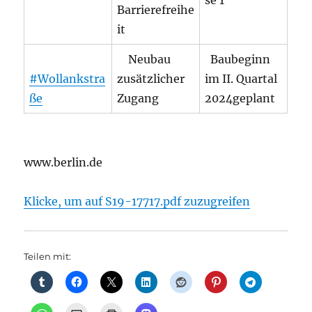
se 1
Barrierefreihe
it
Neubau
Baubeginn
#Wollankstra
zusätzlicher
im II. Quartal
ße
Zugang
2024geplant
www.berlin.de
Klicke, um auf S19-17717.pdf zuzugreifen
Teilen mit: