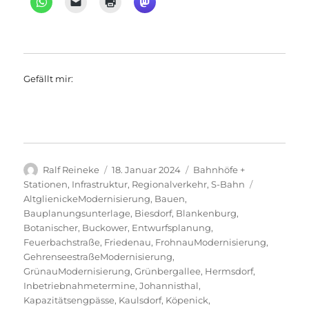
Gefällt mir:
Autor
Veröffentlicht
Kategorien
Ralf Reineke
18. Januar 2024
Bahnhöfe +
am
Schlagwört
Stationen
,
Infrastruktur
,
Regionalverkehr
,
S-Bahn
AltglienickeModernisierung
,
Bauen
,
Bauplanungsunterlage
,
Biesdorf
,
Blankenburg
,
Botanischer
,
Buckower
,
Entwurfsplanung
,
Feuerbachstraße
,
Friedenau
,
FrohnauModernisierung
,
GehrenseestraßeModernisierung
,
GrünauModernisierung
,
Grünbergallee
,
Hermsdorf
,
Inbetriebnahmetermine
,
Johannisthal
,
Kapazitätsengpässe
,
Kaulsdorf
,
Köpenick
,