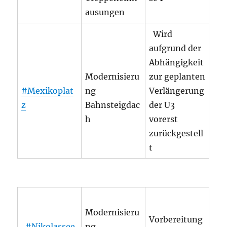
ausungen
Wird
aufgrund der
Abhängigkeit
Modernisieru
zur geplanten
#Mexikoplat
ng
Verlängerung
z
Bahnsteigdac
der U3
h
vorerst
zurückgestell
t
Modernisieru
Vorbereitung
#Nikolassee
ng