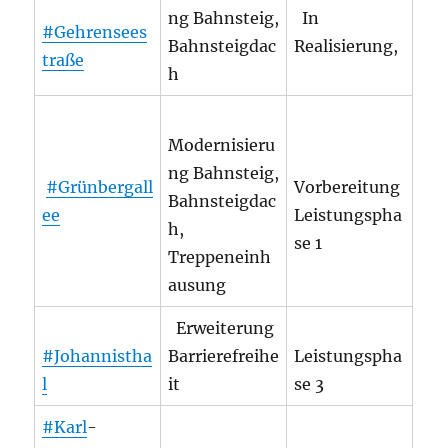
ng Bahnsteig,
In
#Gehrensees
Bahnsteigdac
Realisierung,
traße
h
Modernisieru
ng Bahnsteig,
#Grünbergall
Vorbereitung
Bahnsteigdac
ee
Leistungspha
h,
se 1
Treppeneinh
ausung
Erweiterung
#Johannistha
Barrierefreihe
Leistungspha
l
it
se 3
#Karl
-