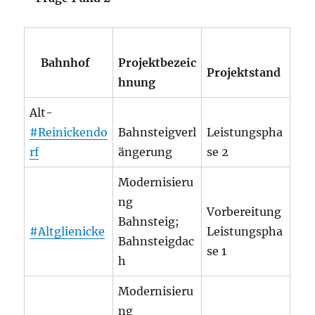
B
a
hnh
o
f
Projektbezeic
Projektstand
hnung
Alt-
#Reinickendo
Bahnsteigverl
Leistungspha
rf
ängerung
se 2
Modernisieru
ng
Vorbereitung
Bahnsteig;
#Altglienicke
Leistungspha
Bahnsteigdac
se 1
h
Modernisieru
ng