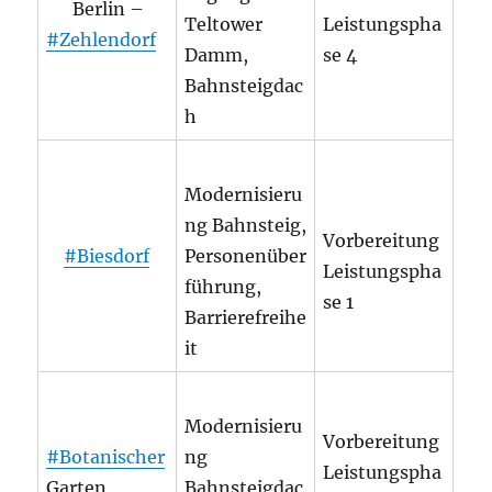
Berlin –
Teltower
Leistungspha
#Zehlendorf
Damm,
se 4
Bahnsteigdac
h
Modernisieru
ng Bahnsteig,
Vorbereitung
#Biesdorf
Personenüber
Leistungspha
führung,
se 1
Barrierefreihe
it
Modernisieru
Vorbereitung
#Botanischer
ng
Leistungspha
Garten
Bahnsteigdac