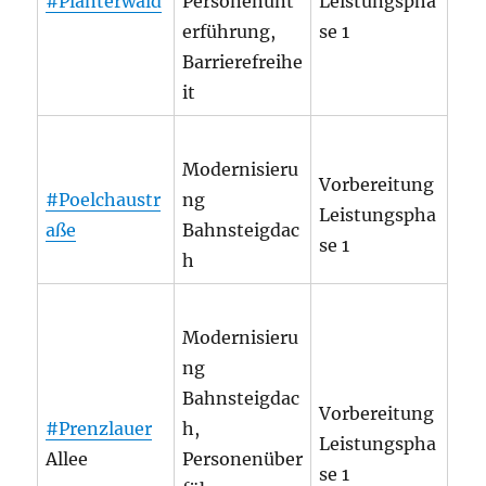
#Plänterwald
Personenunt
Leistungspha
erführung,
se 1
Barrierefreihe
it
Modernisieru
Vorbereitung
#Poelchaustr
ng
Leistungspha
aße
Bahnsteigdac
se 1
h
Modernisieru
ng
Bahnsteigdac
Vorbereitung
#Prenzlauer
h,
Leistungspha
Allee
Personenüber
se 1