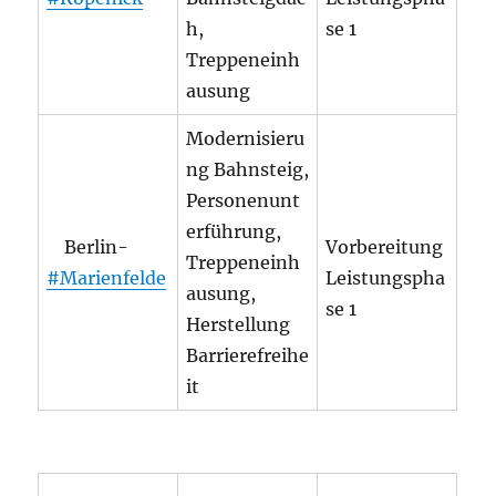
h,
se 1
Treppeneinh
ausung
Modernisieru
ng Bahnsteig,
Personenunt
erführung,
Berlin-
Vorbereitung
Treppeneinh
#Marienfelde
Leistungspha
ausung,
se 1
Herstellung
Barrierefreihe
it