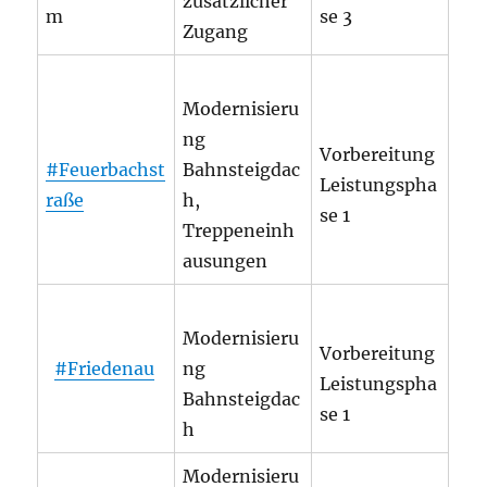
zusätzlicher
m
se 3
Zugang
Modernisieru
ng
Vorbereitung
#Feuerbachst
Bahnsteigdac
Leistungspha
raße
h,
se 1
Treppeneinh
ausungen
Modernisieru
Vorbereitung
#Friedenau
ng
Leistungspha
Bahnsteigdac
se 1
h
Modernisieru