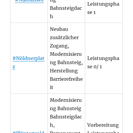
Leistungspha
Bahnsteigdac
se 1
h
Neubau
zusätzlicher
Zugang,
Modernisieru
#Nöldnerplat
Leistungspha
ng Bahnsteig,
z
se 0/ 1
Herstellung
Barrierefreihe
it
Modernisieru
ng Bahnsteig
Bahnsteigdac
h,
Vorbereitung