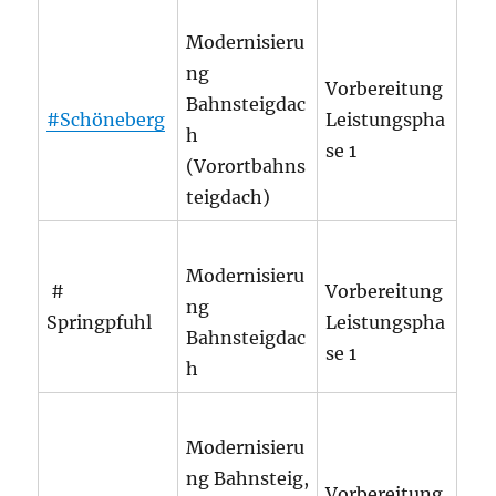
Modernisieru
ng
Vorbereitung
Bahnsteigdac
#Schöneberg
Leistungspha
h
se 1
(Vorortbahns
teigdach)
Modernisieru
#
Vorbereitung
ng
Springpfuhl
Leistungspha
Bahnsteigdac
se 1
h
Modernisieru
ng Bahnsteig,
Vorbereitung