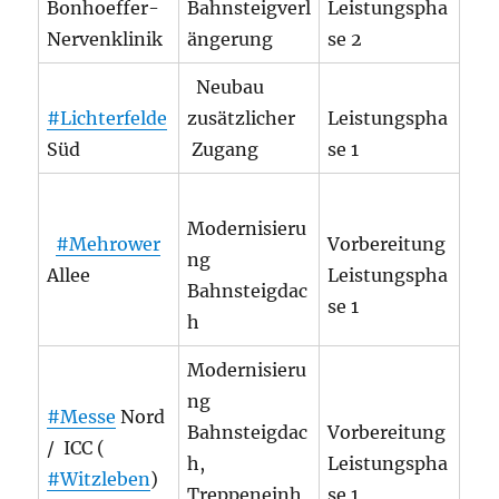
Bonhoeffer-
Bahnsteigverl
Leistungspha
Nervenklinik
ängerung
se 2
Neubau
#Lichterfelde
zusätzlicher
Leistungspha
Süd
Zugang
se 1
Modernisieru
#Mehrower
Vorbereitung
ng
Allee
Leistungspha
Bahnsteigdac
se 1
h
Modernisieru
ng
#Messe
Nord
Bahnsteigdac
Vorbereitung
/ ICC (
h,
Leistungspha
#Witzleben
)
Treppeneinh
se 1