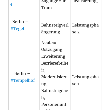
Zugänge zur
Realisierung,
e
Tram
Berlin –
Bahnsteigverl
Leistungspha
#Tegel
ängerung
se 2
Neubau
Ostzugang,
Erweiterung
Barrierefreihe
it,
Berlin –
Modernisieru
Leistungspha
#Tempelhof
ng
se 1
Bahnsteigdac
h,
Personenunt