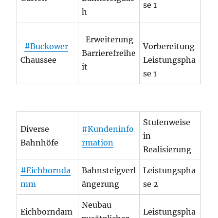
se 1
h
Erweiterung
#Buckower
Vorbereitung
Barrierefreihe
Chaussee
Leistungspha
it
se 1
Stufenweise
Diverse
#Kundeninfo
in
Bahnhöfe
rmation
Realisierung
#Eichbornda
Bahnsteigverl
Leistungspha
mm
ängerung
se 2
Neubau
Eichborndam
Leistungspha