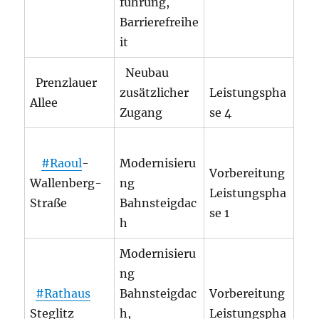
führung,
Barrierefreihe
it
Neubau
Prenzlauer
zusätzlicher
Leistungspha
Allee
Zugang
se 4
#Raoul
-
Modernisieru
Vorbereitung
Wallenberg-
ng
Leistungspha
Straße
Bahnsteigdac
se 1
h
Modernisieru
ng
#Rathaus
Bahnsteigdac
Vorbereitung
Steglitz
h,
Leistungspha