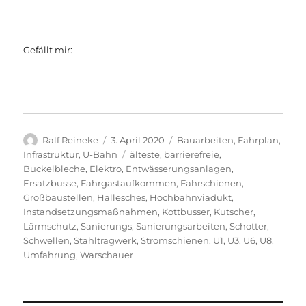
Gefällt mir:
Autor
Veröffentlicht
Kategorien
Ralf Reineke
3. April 2020
Bauarbeiten
,
Fahrplan
,
am
Schlagwörter
Infrastruktur
,
U-Bahn
älteste
,
barrierefreie
,
Buckelbleche
,
Elektro
,
Entwässerungsanlagen
,
Ersatzbusse
,
Fahrgastaufkommen
,
Fahrschienen
,
Großbaustellen
,
Hallesches
,
Hochbahnviadukt
,
Instandsetzungsmaßnahmen
,
Kottbusser
,
Kutscher
,
Lärmschutz
,
Sanierungs
,
Sanierungsarbeiten
,
Schotter
,
Schwellen
,
Stahltragwerk
,
Stromschienen
,
U1
,
U3
,
U6
,
U8
,
Umfahrung
,
Warschauer