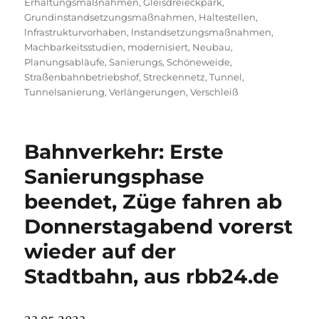
Erhaltungsmaßnahmen
,
Gleisdreieckpark
,
Grundinstandsetzungsmaßnahmen
,
Haltestellen
,
lnfrastrukturvorhaben
,
lnstandsetzungsmaßnahmen
,
Machbarkeitsstudien
,
modernisiert
,
Neubau
,
Planungsabläufe
,
Sanierungs
,
Schöneweide
,
Straßenbahnbetriebshof
,
Streckennetz
,
Tunnel
,
Tunnelsanierung
,
Verlängerungen
,
Verschleiß
Bahnverkehr: Erste
Sanierungsphase
beendet, Züge fahren ab
Donnerstagabend vorerst
wieder auf der
Stadtbahn, aus rbb24.de