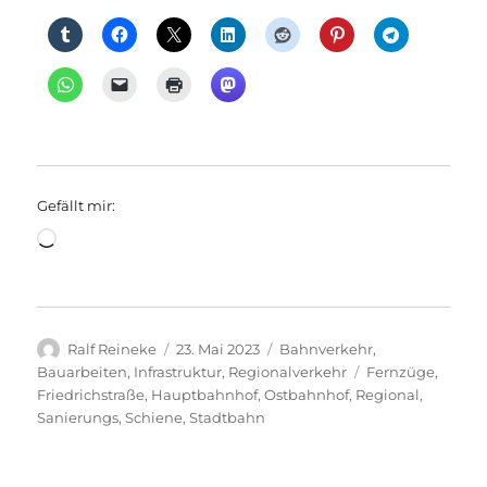
Gefällt mir:
Wird
geladen …
Autor
Veröffentlicht
Kategorien
Ralf Reineke
23. Mai 2023
Bahnverkehr
,
am
Schlagwörter
Bauarbeiten
,
Infrastruktur
,
Regionalverkehr
Fernzüge
,
Friedrichstraße
,
Hauptbahnhof
,
Ostbahnhof
,
Regional
,
Sanierungs
,
Schiene
,
Stadtbahn