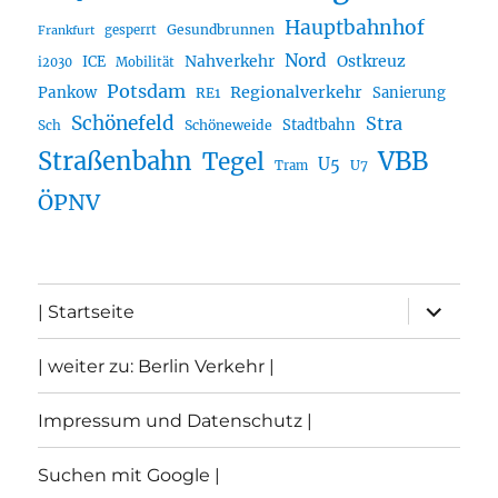
Hauptbahnhof
Gesundbrunnen
gesperrt
Frankfurt
Nord
Nahverkehr
Ostkreuz
ICE
i2030
Mobilität
Potsdam
Regionalverkehr
Pankow
Sanierung
RE1
Schönefeld
Stra
Stadtbahn
Sch
Schöneweide
Straßenbahn
VBB
Tegel
U5
U7
Tram
ÖPNV
Unterme
| Startseite
öffnen
| weiter zu: Berlin Verkehr |
Impressum und Datenschutz |
Suchen mit Google |