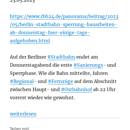
23.05.2023
https://www.rbb24.de/panorama/beitrag/2023
/05/berlin-stadtbahn-sperrung-bauarbeiten-
ab-donnerstag-fuer-einige-tage-
aufgehoben.html
Auf der Berliner
#Stadtbahn
endet am
Donnerstagabend die erste
#Sanierungs
- und
Sperrphase. Wie die Bahn mitteilte, fahren
#Regional
- und
#Fernzüge
auf dem Abschnitt
zwischen Haupt- und
#Ostbahnhof
ab 22 Uhr
vorerst wieder wie gewohnt.
„Bahnverkehr: Erste Sanierungsphase beendet, Züge
weiterlesen
Teilen mit: