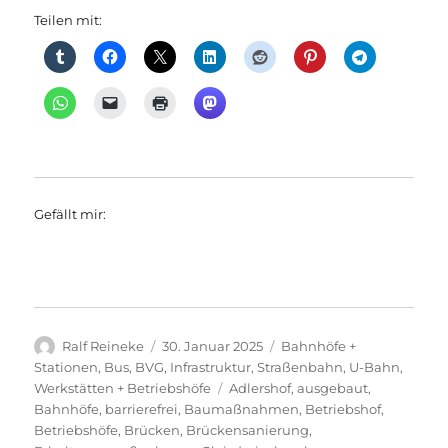
Teilen mit:
Gefällt mir:
Autor
Veröffentlicht
Kategorien
Ralf Reineke
30. Januar 2025
Bahnhöfe +
am
Stationen
,
Bus
,
BVG
,
Infrastruktur
,
Straßenbahn
,
U-Bahn
,
Schlagwörter
Werkstätten + Betriebshöfe
Adlershof
,
ausgebaut
,
Bahnhöfe
,
barrierefrei
,
Baumaßnahmen
,
Betriebshof
,
Betriebshöfe
,
Brücken
,
Brückensanierung
,