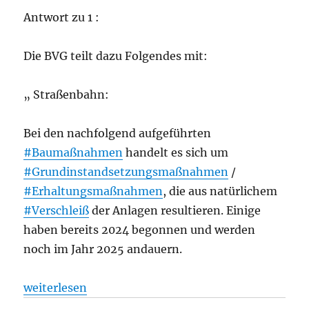
Antwort zu 1 :
Die BVG teilt dazu Folgendes mit:
„ Straßenbahn:
Bei den nachfolgend aufgeführten
#Baumaßnahmen
handelt es sich um
#Grundinstandsetzungsmaßnahmen
/
#Erhaltungsmaßnahmen
, die aus natürlichem
#Verschleiß
der Anlagen resultieren. Einige
haben bereits 2024 begonnen und werden
noch im Jahr 2025 andauern.
„Quo vadis BVG? Wie geht es weiter bei den Berliner
weiterlesen