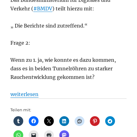
Das Bundesministerium für Digitales und
Verkehr (
#BMDV
) teilt hierzu mit:
„ Die Berichte sind zutreffend.“
Frage 2:
Wenn zu 1. ja, wie konnte es dazu kommen,
dass es in beiden Tunnelröhren zu starker
Rauchentwicklung gekommen ist?
„Straßenverkehr: Sicherheit im Tunnel Ortsteil Brit
weiterlesen
Teilen mit: