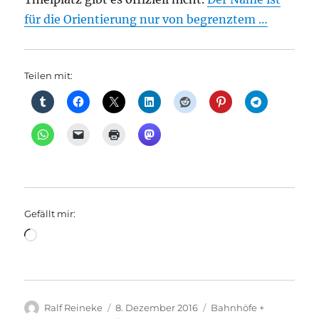
für die Orientierung nur von begrenztem …
Teilen mit:
Gefällt mir:
Wird
geladen …
Autor
Veröffentlicht
Kategorien
Ralf Reineke
8. Dezember 2016
Bahnhöfe +