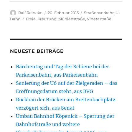
Autor
Veröffentlicht
Kategorien
Ralf Reineke
20. Februar 2015
Straßenverkehr
,
U-
am
Schlagwörter
Bahn
Freie
,
Kreuzung
,
Mühlenstraße
,
Vinetastraße
NEUESTE BEITRÄGE
Bärchentag und Tag der Schiene bei der
Parkeisenbahn, aus Parkeisenbahn
Sanierung der U6 auf der Zielgeraden – das
Eröffnungsdatum steht, aus BVG
Rückbau der Brücken am Breitenbachplatz
verzögert sich, aus Senat
Umbau Bahnhof Köpenick – Sperrung der
Bahnhofstraße und weitere