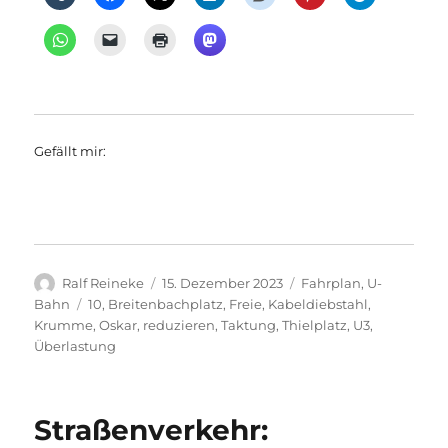
Gefällt mir:
Autor
Veröffentlicht
Kategorien
Ralf Reineke
15. Dezember 2023
Fahrplan
,
U-
am
Schlagwörter
Bahn
10
,
Breitenbachplatz
,
Freie
,
Kabeldiebstahl
,
Krumme
,
Oskar
,
reduzieren
,
Taktung
,
Thielplatz
,
U3
,
Überlastung
Straßenverkehr: