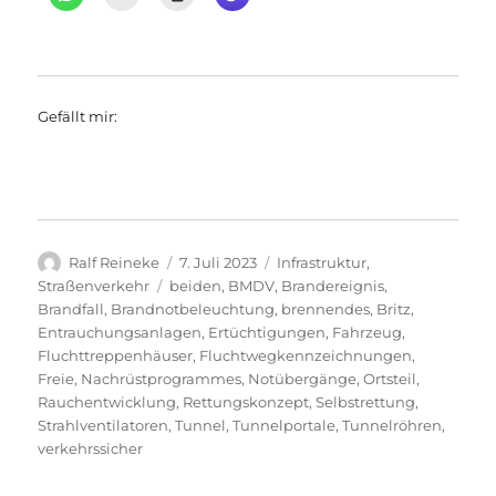
Gefällt mir:
Autor
Veröffentlicht
Kategorien
Ralf Reineke
7. Juli 2023
Infrastruktur
,
am
Schlagwörter
Straßenverkehr
beiden
,
BMDV
,
Brandereignis
,
Brandfall
,
Brandnotbeleuchtung
,
brennendes
,
Britz
,
Entrauchungsanlagen
,
Ertüchtigungen
,
Fahrzeug
,
Fluchttreppenhäuser
,
Fluchtwegkennzeichnungen
,
Freie
,
Nachrüstprogrammes
,
Notübergänge
,
Ortsteil
,
Rauchentwicklung
,
Rettungskonzept
,
Selbstrettung
,
Strahlventilatoren
,
Tunnel
,
Tunnelportale
,
Tunnelröhren
,
verkehrssicher