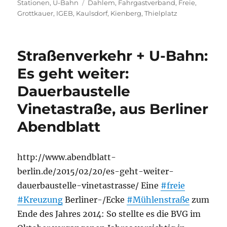
am
Schlagwörter
Stationen
,
U-Bahn
Dahlem
,
Fahrgastverband
,
Freie
,
Grottkauer
,
IGEB
,
Kaulsdorf
,
Kienberg
,
Thielplatz
Straßenverkehr + U-Bahn:
Es geht weiter:
Dauerbaustelle
Vinetastraße, aus Berliner
Abendblatt
http://www.abendblatt-
berlin.de/2015/02/20/es-geht-weiter-
dauerbaustelle-vinetastrasse/ Eine
#freie
#Kreuzung
Berliner-/Ecke
#Mühlenstraße
zum
Ende des Jahres 2014: So stellte es die BVG im