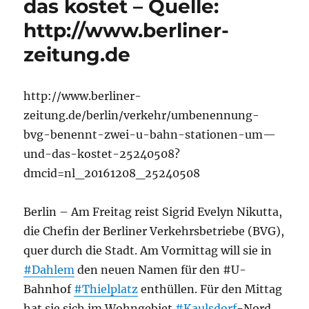
das kostet – Quelle:
http://www.berliner-
zeitung.de
http://www.berliner-
zeitung.de/berlin/verkehr/umbenennung-
bvg-benennt-zwei-u-bahn-stationen-um—
und-das-kostet-25240508?
dmcid=nl_20161208_25240508
Berlin – Am Freitag reist Sigrid Evelyn Nikutta,
die Chefin der Berliner Verkehrsbetriebe (BVG),
quer durch die Stadt. Am Vormittag will sie in
#Dahlem
den neuen Namen für den #U-
Bahnhof
#Thielplatz
enthüllen. Für den Mittag
hat sie sich im Wohngebiet
#Kaulsdorf
-Nord