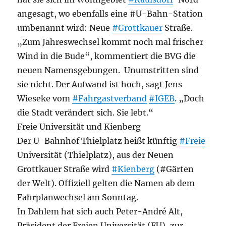
angesagt, wo ebenfalls eine #U-Bahn-Station
umbenannt wird: Neue
#Grottkauer
Straße.
„Zum Jahreswechsel kommt noch mal frischer
Wind in die Bude“, kommentiert die BVG die
neuen Namensgebungen. Unumstritten sind
sie nicht. Der Aufwand ist hoch, sagt Jens
Wieseke vom
#Fahrgastverband
#IGEB
. „Doch
die Stadt verändert sich. Sie lebt.“
Freie Universität und Kienberg
Der U-Bahnhof Thielplatz heißt künftig
#Freie
Universität (Thielplatz), aus der Neuen
Grottkauer Straße wird
#Kienberg
(#Gärten
der Welt). Offiziell gelten die Namen ab dem
Fahrplanwechsel am Sonntag.
In Dahlem hat sich auch Peter-André Alt,
Präsident der Freien Universität (FU), zur