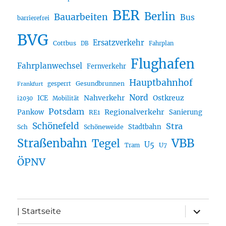
BER
Berlin
Bauarbeiten
Bus
barrierefrei
BVG
Ersatzverkehr
Cottbus
DB
Fahrplan
Flughafen
Fahrplanwechsel
Fernverkehr
Hauptbahnhof
Gesundbrunnen
gesperrt
Frankfurt
Nord
Nahverkehr
Ostkreuz
ICE
i2030
Mobilität
Potsdam
Regionalverkehr
Pankow
Sanierung
RE1
Schönefeld
Stra
Stadtbahn
Sch
Schöneweide
Straßenbahn
VBB
Tegel
U5
U7
Tram
ÖPNV
Unterme
| Startseite
öffnen