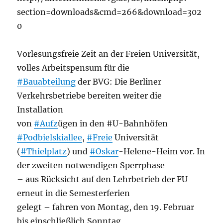
section=downloads&cmd=266&download=302
0
Vorlesungsfreie Zeit an der Freien Universität,
volles Arbeitspensum für die
#Bauabteilung
der BVG: Die Berliner
Verkehrsbetriebe bereiten weiter die
Installation
von
#Aufz
ügen in den #U-Bahnhöfen
#Podbielskiallee
,
#Freie
Universität
(
#Thielplatz
) und
#Oskar
-Helene-Heim vor. In
der zweiten notwendigen Sperrphase
– aus Rücksicht auf den Lehrbetrieb der FU
erneut in die Semesterferien
gelegt – fahren von Montag, den 19. Februar
bis einschließlich Sonntag,