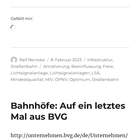
Gefällt mir:
Wird
geladen …
Autor
Veröffentlicht
Kategorien
Ralf Reineke
8. Februar 2023
Infrastruktur
,
am
Schlagwörter
Straßenbahn
Annäherung
,
Beeinflussung
,
Freie
,
Lichtsignalanlage
,
Lichtsignalanlagen
,
LSA
,
Mindestqualität
,
MIV
,
ÖPNV
,
Optimum
,
Straßenbahn
Bahnhöfe: Auf ein letztes
Mal aus BVG
http://unternehmen.bvg.de/de/Unternehmen/