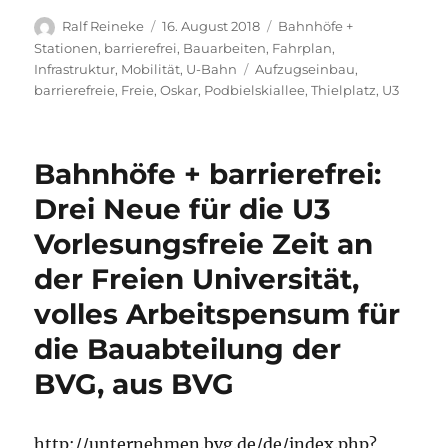
Autor
Veröffentlicht
Kategorien
Ralf Reineke
16. August 2018
Bahnhöfe +
am
Stationen
,
barrierefrei
,
Bauarbeiten
,
Fahrplan
,
Schlagwörter
Infrastruktur
,
Mobilität
,
U-Bahn
Aufzugseinbau
,
barrierefreie
,
Freie
,
Oskar
,
Podbielskiallee
,
Thielplatz
,
U3
Bahnhöfe + barrierefrei:
Drei Neue für die U3
Vorlesungsfreie Zeit an
der Freien Universität,
volles Arbeitspensum für
die Bauabteilung der
BVG, aus BVG
http://unternehmen.bvg.de/de/index.php?