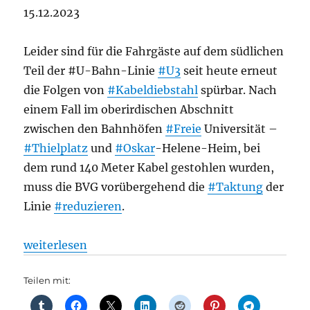
15.12.2023
Leider sind für die Fahrgäste auf dem südlichen
Teil der #U-Bahn-Linie
#U3
seit heute erneut
die Folgen von
#Kabeldiebstahl
spürbar. Nach
einem Fall im oberirdischen Abschnitt
zwischen den Bahnhöfen
#Freie
Universität –
#Thielplatz
und
#Oskar
-Helene-Heim, bei
dem rund 140 Meter Kabel gestohlen wurden,
muss die BVG vorübergehend die
#Taktung
der
Linie
#reduzieren
.
„U-Bahn: Erneuter Fall von Kabeldiebstahl auf der 
weiterlesen
Teilen mit: