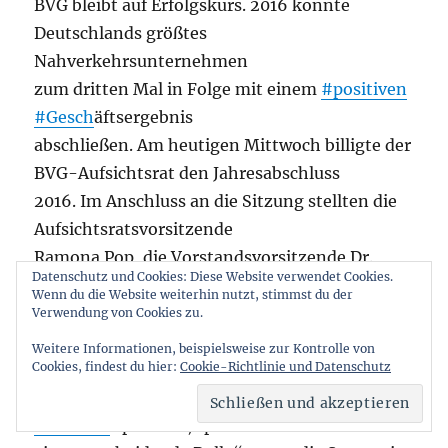
BVG bleibt auf Erfolgskurs. 2016 konnte
Deutschlands größtes
Nahverkehrsunternehmen
zum dritten Mal in Folge mit einem
#positiven
#Gesch
äftsergebnis
abschließen. Am heutigen Mittwoch billigte der
BVG-Aufsichtsrat den Jahresabschluss
2016. Im Anschluss an die Sitzung stellten die
Aufsichtsratsvorsitzende
Ramona Pop, die Vorstandsvorsitzende Dr.
Datenschutz und Cookies: Diese Website verwendet Cookies.
Sigrid Evelyn Nikutta und
Wenn du die Website weiterhin nutzt, stimmst du der
der Vorsitzende des Gesamtpersonalrats und
Verwendung von Cookies zu.
stellvertretende Aufsichtsratsvorsitzende,
Weitere Informationen, beispielsweise zur Kontrolle von
Lothar Stephan, die Eckdaten der Bilanz vor.
Cookies, findest du hier:
Cookie-Richtlinie und Datenschutz
„Wenn wir über das
#Verkehrskonzept
der
#Zukunft
sprechen, spielt die BVG