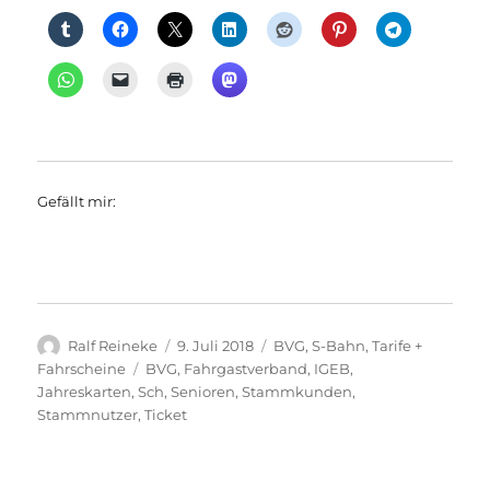
Gefällt mir:
Autor
Veröffentlicht
Kategorien
Ralf Reineke
9. Juli 2018
BVG
,
S-Bahn
,
Tarife +
am
Schlagwörter
Fahrscheine
BVG
,
Fahrgastverband
,
IGEB
,
Jahreskarten
,
Sch
,
Senioren
,
Stammkunden
,
Stammnutzer
,
Ticket