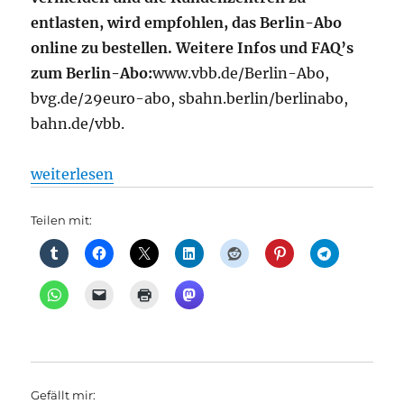
entlasten, wird empfohlen, das Berlin-Abo
online zu bestellen. Weitere Infos und FAQ’s
zum Berlin-Abo:
www.vbb.de/Berlin-Abo,
bvg.de/29euro-abo, sbahn.berlin/berlinabo,
bahn.de/vbb.
„Tarife: Neues Berlin-Abo: Für einen Start zum 1. Jul
weiterlesen
Teilen mit:
Gefällt mir: