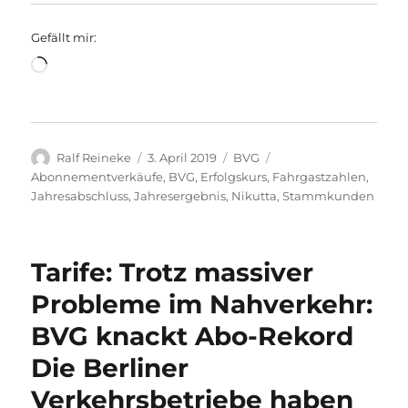
Gefällt mir:
Wird
geladen …
Autor
Veröffentlicht
Kategorien
Schlagwörter
Ralf Reineke
3. April 2019
BVG
am
Abonnementverkäufe
,
BVG
,
Erfolgskurs
,
Fahrgastzahlen
,
Jahresabschluss
,
Jahresergebnis
,
Nikutta
,
Stammkunden
Tarife: Trotz massiver
Probleme im Nahverkehr:
BVG knackt Abo-Rekord
Die Berliner
Verkehrsbetriebe haben