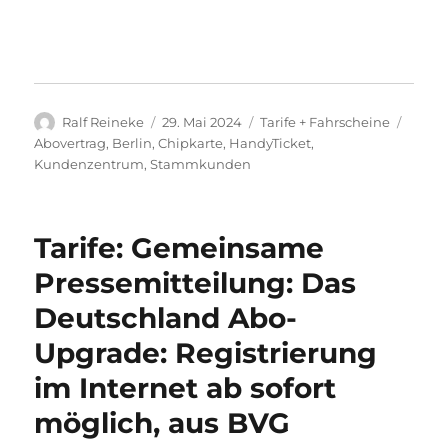
Autor
Veröffentlicht
Kategorien
Schla
Ralf Reineke
29. Mai 2024
Tarife + Fahrscheine
am
Abovertrag
,
Berlin
,
Chipkarte
,
HandyTicket
,
Kundenzentrum
,
Stammkunden
Tarife: Gemeinsame
Pressemitteilung: Das
Deutschland Abo-
Upgrade: Registrierung
im Internet ab sofort
möglich, aus BVG