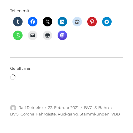
Teilen mit:
Gefällt mir:
Wird
geladen …
Autor
Veröffentlicht
Kategorien
Schlagwö
Ralf Reineke
22. Februar 2021
BVG
,
S-Bahn
am
BVG
,
Corona
,
Fahrgäste
,
Rückgang
,
Stammkunden
,
VBB