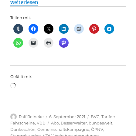
„Tarife: Gemeinsame Pressemitteilung: Das Deutsch
weiterlesen
Teilen mit:
Gefällt mir:
Wird
geladen …
Autor
Veröffentlicht
Kategorien
Ralf Reineke
6. September 2021
BVG
,
Tarife +
am
Schlagwörter
Fahrscheine
,
VBB
Abo
,
BesserWeiter
,
bundesweit
,
Dankeschön
,
Gemeinschaftskampagne
,
ÖPNV
,
Stammkunden
,
VDV
,
Verkehrsunternehmen