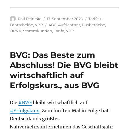
Autor
Veröffentlicht
Kategorien
Ralf Reineke
17. September 2020
Tarife +
am
Schlagwörter
Fahrscheine
,
VBB
ABC
,
Aufsichtsrat
,
Busbetriebe
,
ÖPNV
,
Stammkunden
,
Tarife
,
VBB
BVG: Das Beste zum
Abschluss! Die BVG bleibt
wirtschaftlich auf
Erfolgskurs., aus BVG
Die
#BVG
bleibt wirtschaftlich auf
#Erfolgskurs
. Zum fünften Mal in Folge hat
Deutschlands größtes
Nahverkehrsunternehmen das Geschäftsjahr