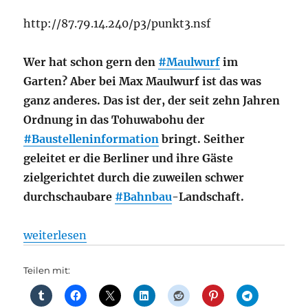
http://87.79.14.240/p3/punkt3.nsf
Wer hat schon gern den
#Maulwurf
im
Garten? Aber bei Max Maulwurf ist das was
ganz anderes. Das ist der, der seit zehn Jahren
Ordnung in das Tohuwabohu der
#Baustelleninformation
bringt. Seither
geleitet er die Berliner und ihre Gäste
zielgerichtet durch die zuweilen schwer
durchschaubare
#Bahnbau
-Landschaft.
„Bauarbeiten: Eine Symbolfigur brachte Ordnung i
weiterlesen
Teilen mit: