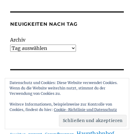
NEUIGKEITEN NACH TAG
Archiv
A100
Bahnhof
Datenschutz und Cookies: Diese Website verwendet Cookies.
Autobahn
Bahn
Alexanderplatz
Wenn du die Website weiterhin nutzt, stimmst du der
BER
Berlin
Verwendung von Cookies zu.
Bauarbeiten
Bus
barrierefrei
Weitere Informationen, beispielsweise zur Kontrolle von
BVG
Ersatzverkehr
Cookies, findest du hier:
Cookie-Richtlinie und Datenschutz
Cottbus
DB
Fahrplan
Flughafen
Fahrplanwechsel
Fernverkehr
Hauptbahnhof