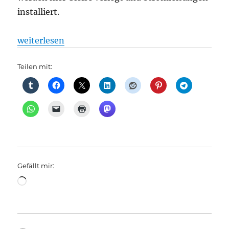
installiert.
„Bahnverkehr: 60.000 beim Tunneltag 2002, Spazie
weiterlesen
Teilen mit:
Gefällt mir:
Wird
geladen …