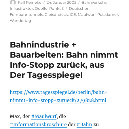
Autor
Veröffentlicht
Kategorien
Ralf Reineke
24. Januar 2002
Bahnverkehr
,
am
Schlagwörter
Infrastruktur
,
Quelle: Punkt 3
Deutschen
,
Fernbahntunnels
,
Gleisdreieck
,
ICE
,
Maulwurf
,
Potsdamer
,
Wandertag
Bahnindustrie +
Bauarbeiten: Bahn nimmt
Info-Stopp zurück, aus
Der Tagesspiegel
https://www.tagesspiegel.de/berlin/bahn-
nimmt-info-stopp-zurueck/279828.html
Max, der
#Maulwurf
, die
#Informationsbroschüre
der
#Bahn
zu