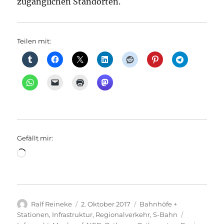
zugänglichen Standorten.
Teilen mit:
Gefällt mir:
Wird
geladen …
Autor
Veröffentlicht
Kategorien
Ralf Reineke
2. Oktober 2017
Bahnhöfe +
am
Schlagwört
Stationen
,
Infrastruktur
,
Regionalverkehr
,
S-Bahn