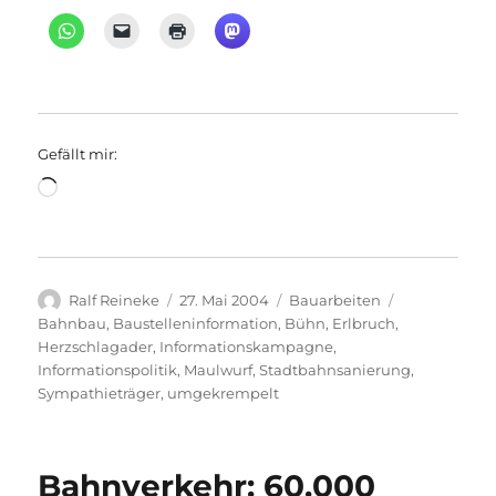
Gefällt mir:
Wird
geladen …
Autor
Veröffentlicht
Kategorien
Schlagwörte
Ralf Reineke
27. Mai 2004
Bauarbeiten
am
Bahnbau
,
Baustelleninformation
,
Bühn
,
Erlbruch
,
Herzschlagader
,
Informationskampagne
,
Informationspolitik
,
Maulwurf
,
Stadtbahnsanierung
,
Sympathieträger
,
umgekrempelt
Bahnverkehr: 60.000