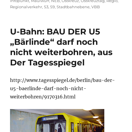
Infopunkt
,
Maulwurf
,
NEB
,
Ostkreuz
,
Ostkreuztag
,
Regio
,
Regionalverkehr
,
S3
,
S9
,
Stadtbahnebene
,
VBB
U-Bahn: BAU DER U5
„Bärlinde“ darf noch
nicht weiterbohren, aus
Der Tagesspiegel
http://www.tagesspiegel.de/berlin/bau-der-
u5-baerlinde-darf-noch-nicht-
weiterbohren/9170316.html