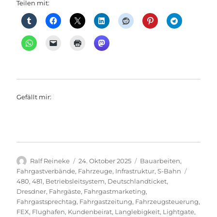
Teilen mit:
Gefällt mir:
Autor
Veröffentlicht
Kategorien
Ralf Reineke
24. Oktober 2025
Bauarbeiten
,
am
Schlagw
Fahrgastverbände
,
Fahrzeuge
,
Infrastruktur
,
S-Bahn
480
,
481
,
Betriebsleitsystem
,
Deutschlandticket
,
Dresdner
,
Fahrgäste
,
Fahrgastmarketing
,
Fahrgastsprechtag
,
Fahrgastzeitung
,
Fahrzeugsteuerung
,
FEX
,
Flughafen
,
Kundenbeirat
,
Langlebigkeit
,
Lightgate
,