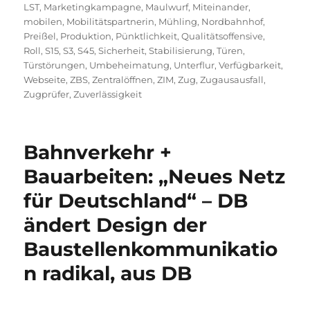
LST
,
Marketingkampagne
,
Maulwurf
,
Miteinander
,
mobilen
,
Mobilitätspartnerin
,
Mühling
,
Nordbahnhof
,
Preißel
,
Produktion
,
Pünktlichkeit
,
Qualitätsoffensive
,
Roll
,
S15
,
S3
,
S45
,
Sicherheit
,
Stabilisierung
,
Türen
,
Türstörungen
,
Umbeheimatung
,
Unterflur
,
Verfügbarkeit
,
Webseite
,
ZBS
,
Zentralöffnen
,
ZIM
,
Zug
,
Zugausausfall
,
Zugprüfer
,
Zuverlässigkeit
Bahnverkehr +
Bauarbeiten: „Neues Netz
für Deutschland“ – DB
ändert Design der
Baustellenkommunikatio
n radikal, aus DB