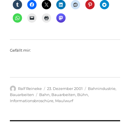
Gefällt mir:
Autor
Veröffentlicht
Kategorien
Ralf Reineke
23. Dezember 2001
Bahnindustrie
,
am
Schlagwörter
Bauarbeiten
Bahn
,
Bauarbeiten
,
Bühn
,
Informationsbroschüre
,
Maulwurf