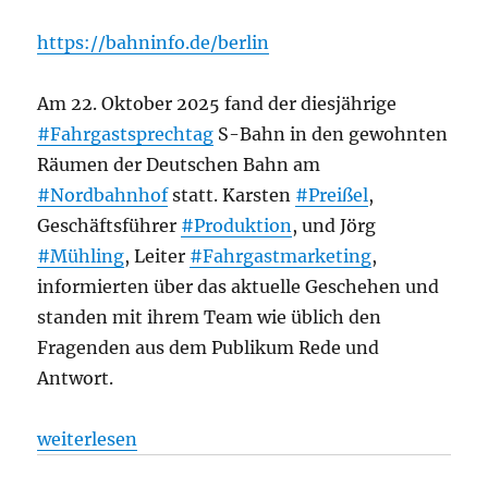
https://bahninfo.de/berlin
Am 22. Oktober 2025 fand der diesjährige
#Fahrgastsprechtag
S-Bahn in den gewohnten
Räumen der Deutschen Bahn am
#Nordbahnhof
statt. Karsten
#Preißel
,
Geschäftsführer
#Produktion
, und Jörg
#Mühling
, Leiter
#Fahrgastmarketing
,
informierten über das aktuelle Geschehen und
standen mit ihrem Team wie üblich den
Fragenden aus dem Publikum Rede und
Antwort.
„Fahrgastsprechtag S-Bahn 2025, aus Bahninfo“
weiterlesen