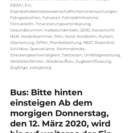
EBWU
,
Ein
,
EisenbahnbetriebswissenschaftlichenUntersuchungen
,
Fahrgastzahlen
,
Fahrplan
,
Fahrradmitnahme
,
Fernverkehr
,
Finanzierungsvereinbarung
,
Gesundbrunnen
,
Halbstundentakt
,
i2030
,
Karownicht
,
NEB
,
Niederbarnimer
,
NKU
,
Nord
,
Nordbahn
,
Nutzen
,
Oberleitung
,
ÖPNV
,
Planfeststellung
,
RB27
,
Rosenthal
,
Schildow
,
Sparvariante
,
Stammstrecke
,
Streckengeschwindigkeit
,
Taktzeiten
,
Umfeldgestaltung
,
Verstärkerfahrten
,
Wiederaufbau
,
Zugbeeinflussung
,
Zugfolge
,
zweigleisig
Bus: Bitte hinten
einsteigen Ab dem
morgigen Donnerstag,
den 12. März 2020, wird