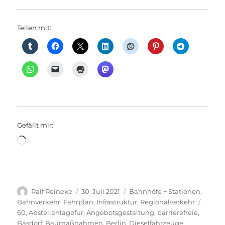
Teilen mit:
Gefällt mir:
Wird
geladen …
Autor
Veröffentlicht
Kategorien
Ralf Reineke
30. Juli 2021
Bahnhöfe + Stationen
,
am
Schla
Bahnverkehr
,
Fahrplan
,
Infrastruktur
,
Regionalverkehr
60
,
Abstellanlagefür
,
Angebotsgestaltung
,
barrierefreie
,
Basdorf
,
Baumaßnahmen
,
Berlin
,
Dieselfahrzeuge
,