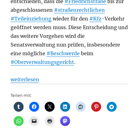
entschieden, dass die
#Friedrichstraße
bis zur
abgeschlossenen
#straßenrechtlichen
#Teileinziehung
wieder für den
#Kfz
-Verkehr
geöffnet werden muss. Diese Entscheidung und
das weitere Vorgehen wird die
Senatsverwaltung nun prüfen, insbesondere
eine mögliche
#Beschwerde
beim
#Oberverwaltungsgericht
.
„Straßenverkehr: Friedrichstraße wird dauerhaft zu
weiterlesen
Teilen mit: