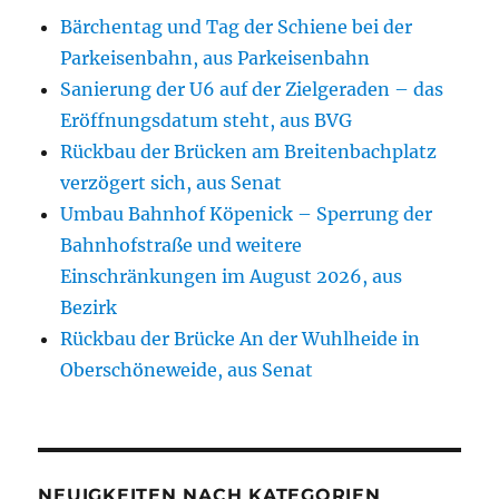
Bahn
Bärchentag und Tag der Schiene bei der
+
Parkeisenbahn, aus Parkeisenbahn
Straßenbahn
+
Sanierung der U6 auf der Zielgeraden – das
Straßenverkehr:
Eröffnungsdatum steht, aus BVG
Entwurf
Rückbau der Brücken am Breitenbachplatz
für
neuen
verzögert sich, aus Senat
Verkehrsplan:
Umbau Bahnhof Köpenick – Sperrung der
Mehr
Bahnhofstraße und weitere
Tempo-
30-
Einschränkungen im August 2026, aus
Straßen
Bezirk
in
Rückbau der Brücke An der Wuhlheide in
der
Stadt
Oberschöneweide, aus Senat
Planer
des
Senats
wollen
höhere
NEUIGKEITEN NACH KATEGORIEN