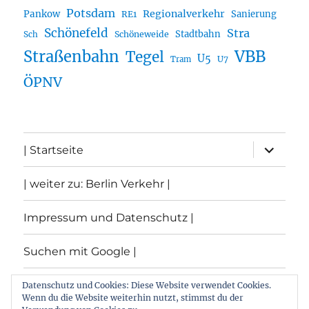
Potsdam
Regionalverkehr
Pankow
Sanierung
RE1
Schönefeld
Stra
Stadtbahn
Sch
Schöneweide
Straßenbahn
VBB
Tegel
U5
U7
Tram
ÖPNV
Unterme
| Startseite
öffnen
| weiter zu: Berlin Verkehr |
Impressum und Datenschutz |
Suchen mit Google |
Themen
Datenschutz und Cookies: Diese Website verwendet Cookies.
Wenn du die Website weiterhin nutzt, stimmst du der