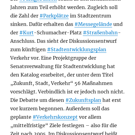
Jahren zum Teil erhöht werden. Zugleich soll
die Zahl der
#Parkplätze
im Stadtzentrum
sinken. Dafür erhalten das
#Messegelände
und
der
#Kurt
-Schumacher-Platz
#Straßenbahn
-
Anschluss. Das sieht der Diskussionsentwurf
zum künftigen
#Stadtentwicklungsplan
Verkehr vor. Eine Projektgruppe der
Senatsverwaltung für Stadtentwicklung hat
den Katalog erarbeitet, der unter dem Titel
„Zukunft, Stadt, Verkehr“ 56 Maßnahmen
vorschlägt. Verbindlich ist er jedoch noch nicht.
Die Debatte um diesen
#Zukunftsplan
hat erst
vor kurzem begonnen. Außerdem soll das
geplante
#Verkehrskonzept
vor allem
„mittelfristige“ Ziele festlegen – also für die
Zeit nach 2005. Im Diskussionsentwurf heißt