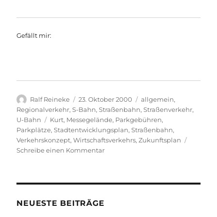
Gefällt mir:
Autor
Veröffentlicht
Kategorien
Ralf Reineke
23. Oktober 2000
allgemein
,
am
Regionalverkehr
,
S-Bahn
,
Straßenbahn
,
Straßenverkehr
,
Schlagwörter
U-Bahn
Kurt
,
Messegelände
,
Parkgebühren
,
Parkplätze
,
Stadtentwicklungsplan
,
Straßenbahn
,
Verkehrskonzept
,
Wirtschaftsverkehrs
,
Zukunftsplan
zu
Schreibe einen Kommentar
allg.
+
S-
Bahn
+
NEUESTE BEITRÄGE
U-