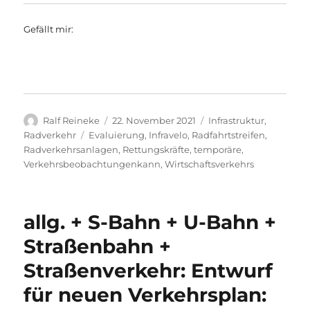
Gefällt mir:
Autor
Veröffentlicht
Kategorien
Ralf Reineke
22. November 2021
Infrastruktur
,
am
Schlagwörter
Radverkehr
Evaluierung
,
Infravelo
,
Radfahrtstreifen
,
Radverkehrsanlagen
,
Rettungskräfte
,
temporäre
,
Verkehrsbeobachtungenkann
,
Wirtschaftsverkehrs
allg. + S-Bahn + U-Bahn +
Straßenbahn +
Straßenverkehr: Entwurf
für neuen Verkehrsplan: