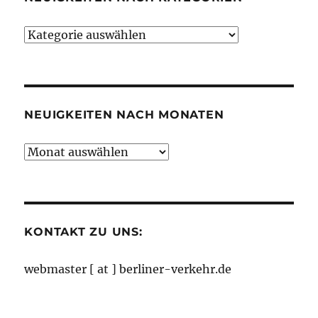
Parkgebühren
und
eine
Neuigkeiten
Messe-
nach
Tram,
Kategorien
aus
Berliner
Zeitung
NEUIGKEITEN NACH MONATEN
Neuigkeiten
nach
Monaten
KONTAKT ZU UNS:
webmaster [ at ] berliner-verkehr.de