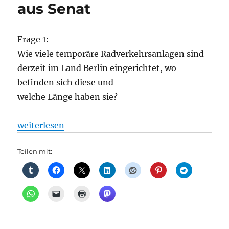
aus Senat
Frage 1:
Wie viele temporäre Radverkehrsanlagen sind
derzeit im Land Berlin eingerichtet, wo
befinden sich diese und
welche Länge haben sie?
„Radverkehr: Vom Popup-Radweg zum Radweg, aus
weiterlesen
Teilen mit: