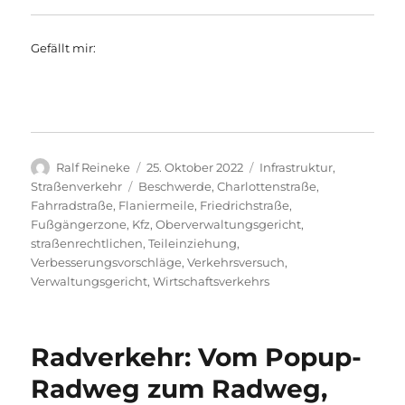
Gefällt mir:
Autor
Veröffentlicht
Kategorien
Ralf Reineke
25. Oktober 2022
Infrastruktur
,
am
Schlagwörter
Straßenverkehr
Beschwerde
,
Charlottenstraße
,
Fahrradstraße
,
Flaniermeile
,
Friedrichstraße
,
Fußgängerzone
,
Kfz
,
Oberverwaltungsgericht
,
straßenrechtlichen
,
Teileinziehung
,
Verbesserungsvorschläge
,
Verkehrsversuch
,
Verwaltungsgericht
,
Wirtschaftsverkehrs
Radverkehr: Vom Popup-
Radweg zum Radweg,