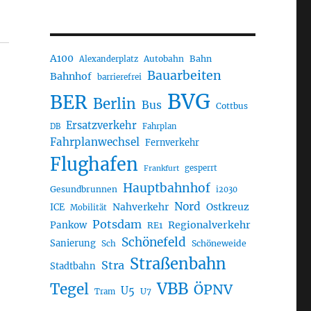
A100
Autobahn
Bahn
Alexanderplatz
Bauarbeiten
Bahnhof
barrierefrei
BVG
BER
Berlin
Bus
Cottbus
Ersatzverkehr
DB
Fahrplan
Fahrplanwechsel
Fernverkehr
Flughafen
gesperrt
Frankfurt
Hauptbahnhof
Gesundbrunnen
i2030
Nord
Nahverkehr
Ostkreuz
ICE
Mobilität
Potsdam
Regionalverkehr
Pankow
RE1
Schönefeld
Sanierung
Sch
Schöneweide
Straßenbahn
Stra
Stadtbahn
VBB
Tegel
ÖPNV
U5
U7
Tram