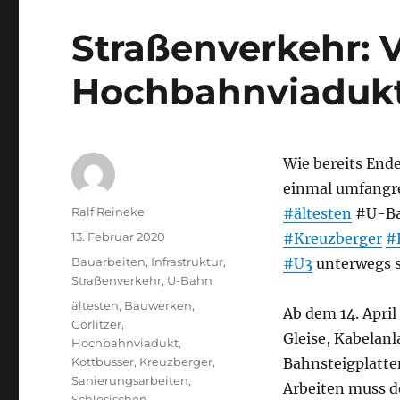
Straßenverkehr: 
Hochbahnviadukt
Wie bereits End
einmal umfangr
Autor
Ralf Reineke
#ältesten
#U-Bah
Veröffentlicht
13. Februar 2020
#Kreuzberger
#
am
Kategorien
Bauarbeiten
,
Infrastruktur
,
#U3
unterwegs s
Straßenverkehr
,
U-Bahn
Schlagwörter
ältesten
,
Bauwerken
,
Ab dem 14. April
Görlitzer
,
Gleise, Kabelan
Hochbahnviadukt
,
Kottbusser
,
Kreuzberger
,
Bahnsteigplatte
Sanierungsarbeiten
,
Arbeiten muss 
Schlesischen
,