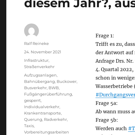
diesem Jahr?, au
Frage 1:
Autor
Ralf Reineke
Trifft es zu, das
Veröffentlicht
24. November 2021
der Antwort auf 
am
Kategorien
Infrastruktur
,
Anfrage Drs. Nr.
Straßenverkehr
4. Quartal 2022,
Schlagwörter
Aufzugsanlagen
,
schon in wenig
Bahnübergang
,
Buckower
,
Wasserbetriebe 
Busverkehr
,
BWB
,
Fußgängerüberführung
,
#Durchgangsve
gesperrt
,
Frage 5a:
Individualverkehr
,
Ab wann muss a
Krankentransporte
,
Querung
,
Radverkehr
,
Frage 5b:
Taxis
,
Werden auch
#T
Vorbereitungsarbeiten