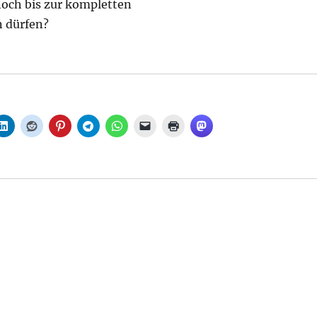
och bis zur kompletten
 dürfen?
: Sperrung der Buckower Chaussee für den Durchgangsve