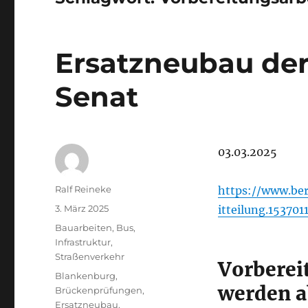
Ersatzneubau der
Senat
03.03.2025
Autor
Ralf Reineke
https://www.ber
Veröffentlicht
3. März 2025
itteilung.153701
am
Kategorien
Bauarbeiten
,
Bus
,
Infrastruktur
,
Straßenverkehr
Vorberei
Schlagwörter
Blankenburg
,
werden a
Brückenprüfungen
,
Ersatzneubau
,