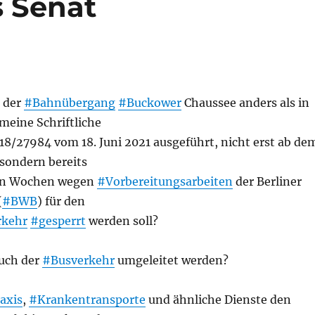
s Senat
s der
#Bahnübergang
#Buckower
Chaussee anders als in
meine Schriftliche
 18/27984 vom 18. Juni 2021 ausgeführt, nicht erst ab de
 sondern bereits
en Wochen wegen
#Vorbereitungsarbeiten
der Berliner
(
#BWB
) für den
rkehr
#gesperrt
werden soll?
uch der
#Busverkehr
umgeleitet werden?
axis
,
#Krankentransporte
und ähnliche Dienste den