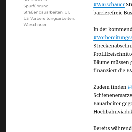
#Warschauer
St
Spurführung
,
Straßenbauarbeiten
,
U1
,
barrierefreie Bu
U3
,
Vorbereitungsarbeiten
,
Warschauer
In der kommend
#Vorbereitungs
Streckenabschn
Profilfreischni
Bäume müssen ge
finanziert die B
Zudem finden
#
Schienenersatzv
Bauarbeiter geg
Hochbahnviaduk
Bereits während