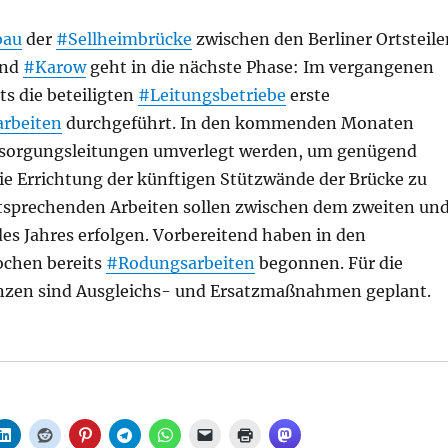
bau
der
#Sellheimbrücke
zwischen den Berliner Ortsteile
nd
#Karow
geht in die nächste Phase: Im vergangenen
ts die beteiligten
#Leitungsbetriebe
erste
arbeiten
durchgeführt. In den kommenden Monaten
sorgungsleitungen umverlegt werden, um genügend
die Errichtung der künftigen Stützwände der Brücke zu
ntsprechenden Arbeiten sollen zwischen dem zweiten un
des Jahres erfolgen. Vorbereitend haben in den
chen bereits
#Rodungsarbeiten
begonnen. Für die
nzen sind Ausgleichs- und Ersatzmaßnahmen geplant.
er Sellheimbrücke, aus Senat“