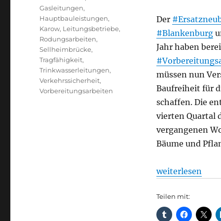
Gasleitungen
,
Hauptbauleistungen
,
Der
#Ersatzneu
Karow
,
Leitungsbetriebe
,
#Blankenburg
u
Rodungsarbeiten
,
Jahr haben berei
Sellheimbrücke
,
Tragfähigkeit
,
#Vorbereitungs
Trinkwasserleitungen
,
müssen nun Ver
Verkehrssicherheit
,
Baufreiheit für 
Vorbereitungsarbeiten
schaffen. Die e
vierten Quartal 
vergangenen Wo
Bäume und Pfla
„Ersatzneubau d
weiterlesen
Teilen mit: