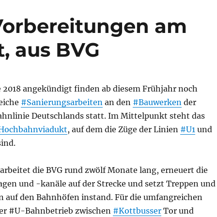
Vorbereitungen am
, aus BVG
e 2018 angekündigt finden ab diesem Frühjahr noch
eiche
#Sanierungsarbeiten
an den
#Bauwerken
der
nlinie Deutschlands statt. Im Mittelpunkt steht das
Hochbahnviadukt
, auf dem die Züge der Linien
#U1
und
ind.
 arbeitet die BVG rund zwölf Monate lang, erneuert die
lagen und -kanäle auf der Strecke und setzt Treppen und
n auf den Bahnhöfen instand. Für die umfangreichen
der #U-Bahnbetrieb zwischen
#Kottbusser
Tor und