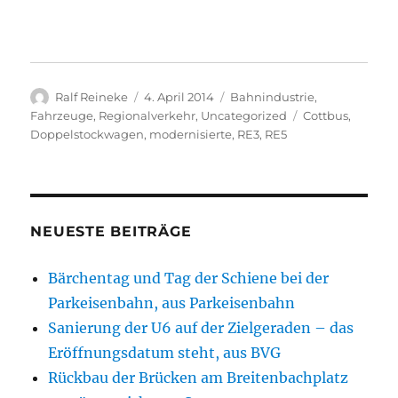
Autor
Veröffentlicht
Kategorien
Ralf Reineke
4. April 2014
Bahnindustrie
,
am
Schlagwörter
Fahrzeuge
,
Regionalverkehr
,
Uncategorized
Cottbus
,
Doppelstockwagen
,
modernisierte
,
RE3
,
RE5
NEUESTE BEITRÄGE
Bärchentag und Tag der Schiene bei der
Parkeisenbahn, aus Parkeisenbahn
Sanierung der U6 auf der Zielgeraden – das
Eröffnungsdatum steht, aus BVG
Rückbau der Brücken am Breitenbachplatz