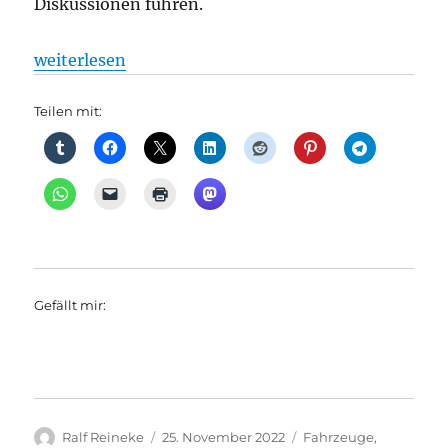
Diskussionen führen.
„Regionalverkehr: Der erste neue Zug für Berlin ist 
weiterlesen
Teilen mit:
Gefällt mir:
Autor
Veröffentlicht
Kategorien
Ralf Reineke
25. November 2022
Fahrzeuge
,