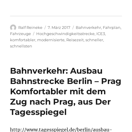
geladen …
Autor
Veröffentlicht
Kategorien
Ralf Reineke
7. März 2017
Bahnverkehr
,
Fahrplan
,
am
Schlagwörter
Fahrzeuge
Hochgeschwindigkeitsstrecke
,
ICE3
,
komfortabler
,
modernisierte
,
Reisezeit
,
schneller
,
schnellsten
Bahnverkehr: Ausbau
Bahnstrecke Berlin – Prag
Komfortabler mit dem
Zug nach Prag, aus Der
Tagesspiegel
http://www.tagesspiegel.de/berlin/ausbau-