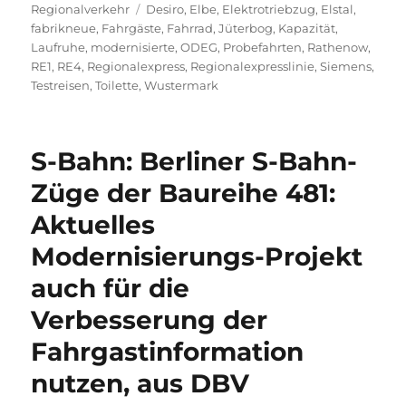
am
Schlagwörter
Regionalverkehr
Desiro
,
Elbe
,
Elektrotriebzug
,
Elstal
,
fabrikneue
,
Fahrgäste
,
Fahrrad
,
Jüterbog
,
Kapazität
,
Laufruhe
,
modernisierte
,
ODEG
,
Probefahrten
,
Rathenow
,
RE1
,
RE4
,
Regionalexpress
,
Regionalexpresslinie
,
Siemens
,
Testreisen
,
Toilette
,
Wustermark
S-Bahn: Berliner S-Bahn-
Züge der Baureihe 481:
Aktuelles
Modernisierungs-Projekt
auch für die
Verbesserung der
Fahrgastinformation
nutzen, aus DBV