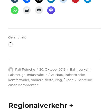
Gefällt mir:
Wird
geladen …
Autor
Veröffentlicht
Kategorien
Ralf Reineke
20. Oktober 2015
Bahnverkehr
,
am
Schlagwörter
Fahrzeuge
,
Infrastruktur
Ausbau
,
Bahnstrecke
,
komfortabler
,
modernisierte
,
Prag
,
Škoda
Schreibe
zu
einen Kommentar
Bahnverkehr:
Ausbau
Bahnstrecke
Regionalverkehr +
Berlin