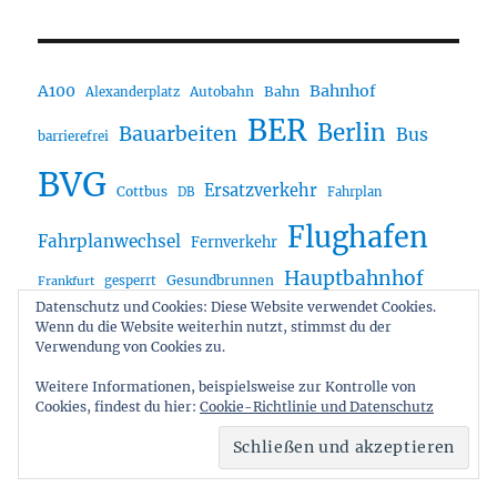
A100
Bahnhof
Autobahn
Bahn
Alexanderplatz
BER
Berlin
Bauarbeiten
Bus
barrierefrei
BVG
Ersatzverkehr
Cottbus
DB
Fahrplan
Flughafen
Fahrplanwechsel
Fernverkehr
Hauptbahnhof
Gesundbrunnen
gesperrt
Frankfurt
Datenschutz und Cookies: Diese Website verwendet Cookies.
Nord
Nahverkehr
Ostkreuz
ICE
i2030
Mobilität
Wenn du die Website weiterhin nutzt, stimmst du der
Potsdam
Regionalverkehr
Pankow
Sanierung
RE1
Verwendung von Cookies zu.
Schönefeld
Stra
Stadtbahn
Sch
Schöneweide
Weitere Informationen, beispielsweise zur Kontrolle von
Straßenbahn
VBB
Tegel
Cookies, findest du hier:
Cookie-Richtlinie und Datenschutz
U5
U7
Tram
ÖPNV