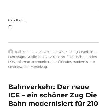
Gefällt mir:
Wird
geladen …
Autor
Veröffentlicht
Kategorien
Ralf Reineke
29. Oktober 2019
Fahrgastverbände
,
am
Schlagwörter
Fahrzeuge
,
Quelle: aus DBV
,
S-Bahn
481
,
Bahnkunden
,
DBV
,
Informationsmonitore
,
Laufbänder
,
modernisierte
,
Schöneweide
,
Viertelzug
Bahnverkehr: Der neue
ICE – ein schöner Zug Die
Bahn modernisiert für 210