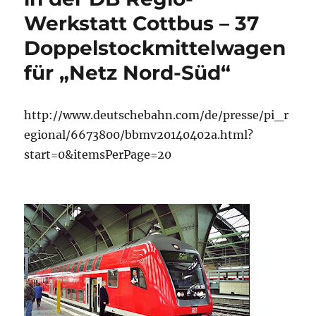
Werkstatt Cottbus – 37
Doppelstockmittelwagen
für „Netz Nord-Süd“
http://www.deutschebahn.com/de/presse/pi_r
egional/6673800/bbmv20140402a.html?
start=0&itemsPerPage=20