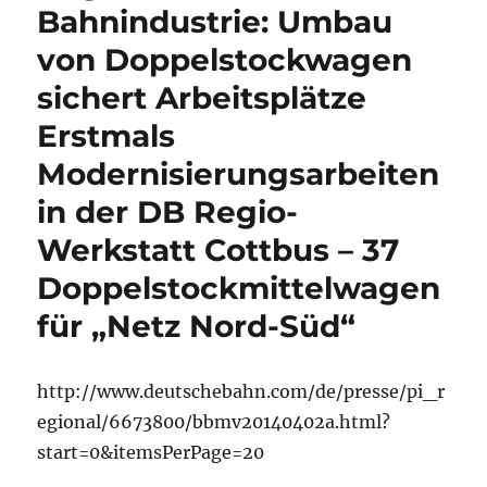
–
Bahnindustrie: Umbau
Prag
von Doppelstockwagen
Komfortabler
mit
sichert Arbeitsplätze
dem
Zug
Erstmals
nach
Modernisierungsarbeiten
Prag,
aus
in der DB Regio-
Der
Tagesspiegel
Werkstatt Cottbus – 37
Doppelstockmittelwagen
für „Netz Nord-Süd“
http://www.deutschebahn.com/de/presse/pi_r
egional/6673800/bbmv20140402a.html?
start=0&itemsPerPage=20