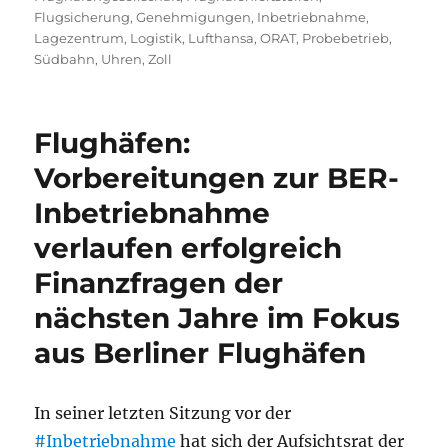
Flugsicherung
,
Genehmigungen
,
Inbetriebnahme
,
Lagezentrum
,
Logistik
,
Lufthansa
,
ORAT
,
Probebetrieb
,
Südbahn
,
Uhren
,
Zoll
Flughäfen:
Vorbereitungen zur BER-
Inbetriebnahme
verlaufen erfolgreich
Finanzfragen der
nächsten Jahre im Fokus
aus Berliner Flughäfen
In seiner letzten Sitzung vor der
#Inbetriebnahme
hat sich der Aufsichtsrat der