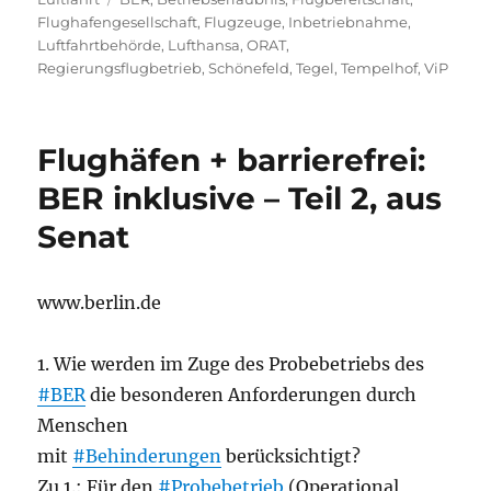
Flughafengesellschaft
,
Flugzeuge
,
Inbetriebnahme
,
Luftfahrtbehörde
,
Lufthansa
,
ORAT
,
Regierungsflugbetrieb
,
Schönefeld
,
Tegel
,
Tempelhof
,
ViP
Flughäfen + barrierefrei:
BER inklusive – Teil 2, aus
Senat
www.berlin.de
1. Wie werden im Zuge des Probebetriebs des
#BER
die besonderen Anforderungen durch
Menschen
mit
#Behinderungen
berücksichtigt?
Zu 1.: Für den
#Probebetrieb
(Operational