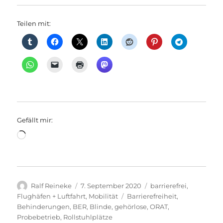
Teilen mit:
Gefällt mir:
Wird
geladen …
Autor
Veröffentlicht
Kategorien
Ralf Reineke
7. September 2020
barrierefrei
,
am
Schlagwörter
Flughäfen + Luftfahrt
,
Mobilität
Barrierefreiheit
,
Behinderungen
,
BER
,
Blinde
,
gehörlose
,
ORAT
,
Probebetrieb
,
Rollstuhlplätze