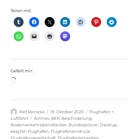
Teilen mit:
Gefällt mir:
Wird
geladen …
Autor
Veröffentlicht
Kategorien
Ralf Reineke
19. Oktober 2020
Flughäfen +
am
Schlagwörter
Luftfahrt
Airlines
,
BER
,
Beschilderung
,
Bodenverkehrsdienstleister
,
Bundespolizei
,
Daldrup
,
easyJet
,
Flughafen
,
Flughafeneindruck
,
Flughafengesellschaft
,
Flughafenleitstellen
,