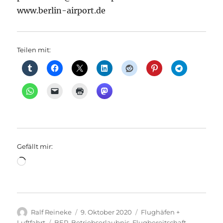
www.berlin-airport.de
Teilen mit:
Gefällt mir:
Wird
geladen …
Autor
Veröffentlicht
Kategorien
Ralf Reineke
9. Oktober 2020
Flughäfen +
am
Schlagwörter
Luftfahrt
BER
,
Betriebserlaubnis
,
Flugbereitschaft
,