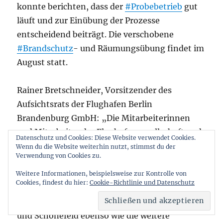
konnte berichten, dass der
#Probebetrieb
gut
läuft und zur Einübung der Prozesse
entscheidend beiträgt. Die verschobene
#Brandschutz
- und Räumungsübung findet im
August statt.
Rainer Bretschneider, Vorsitzender des
Aufsichtsrats der Flughafen Berlin
Brandenburg GmbH: „Die Mitarbeiterinnen
und Mitarbeiter der Flughafengesellschaft und
Datenschutz und Cookies: Diese Website verwendet Cookies.
ihrer Partner haben in den vergangenen
Wenn du die Website weiterhin nutzt, stimmst du der
Verwendung von Cookies zu.
Wochen trotz der schwierigen Bedingungen
den Flugbetrieb konsequent aufrechterhalten.
Weitere Informationen, beispielsweise zur Kontrolle von
Cookies, findest du hier:
Cookie-Richtlinie und Datenschutz
Das betrifft die Umsetzung der
Hygienemaßnahmen an den Flughäfen Tegel
und Schönefeld ebenso wie die weitere