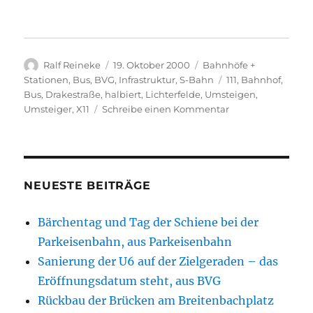
Autor
Veröffentlicht
Kategorien
Ralf Reineke
19. Oktober 2000
Bahnhöfe +
am
Schlagwörter
Stationen
,
Bus
,
BVG
,
Infrastruktur
,
S-Bahn
111
,
Bahnhof
,
Bus
,
Drakestraße
,
halbiert
,
Lichterfelde
,
Umsteigen
,
zu
Umsteiger
,
X11
Schreibe einen Kommentar
Bus
+
S-
Bahn
+
NEUESTE BEITRÄGE
Bahnhöfe
+
Bärchentag und Tag der Schiene bei der
BVG:
Parkeisenbahn, aus Parkeisenbahn
BVG
erleichtert
Sanierung der U6 auf der Zielgeraden – das
Umsteigen
Eröffnungsdatum steht, aus BVG
zur
Rückbau der Brücken am Breitenbachplatz
S-