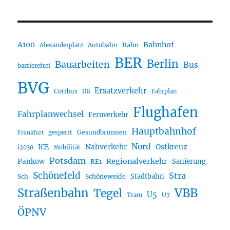
A100
Bahnhof
Autobahn
Bahn
Alexanderplatz
BER
Berlin
Bauarbeiten
Bus
barrierefrei
BVG
Ersatzverkehr
Cottbus
DB
Fahrplan
Flughafen
Fahrplanwechsel
Fernverkehr
Hauptbahnhof
Gesundbrunnen
gesperrt
Frankfurt
Nord
Nahverkehr
Ostkreuz
ICE
i2030
Mobilität
Potsdam
Regionalverkehr
Pankow
Sanierung
RE1
Schönefeld
Stra
Stadtbahn
Sch
Schöneweide
Straßenbahn
VBB
Tegel
U5
U7
Tram
ÖPNV