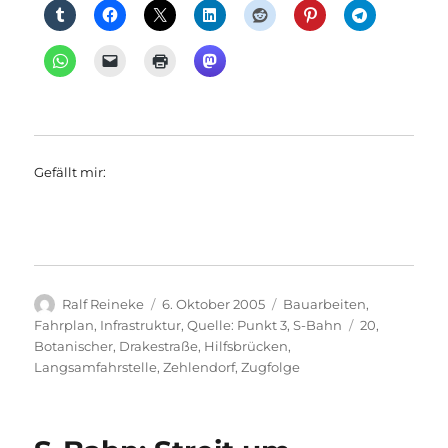
Gefällt mir:
Autor
Veröffentlicht
Kategorien
Ralf Reineke
6. Oktober 2005
Bauarbeiten
,
am
Schlagwörter
Fahrplan
,
Infrastruktur
,
Quelle: Punkt 3
,
S-Bahn
20
,
Botanischer
,
Drakestraße
,
Hilfsbrücken
,
Langsamfahrstelle
,
Zehlendorf
,
Zugfolge