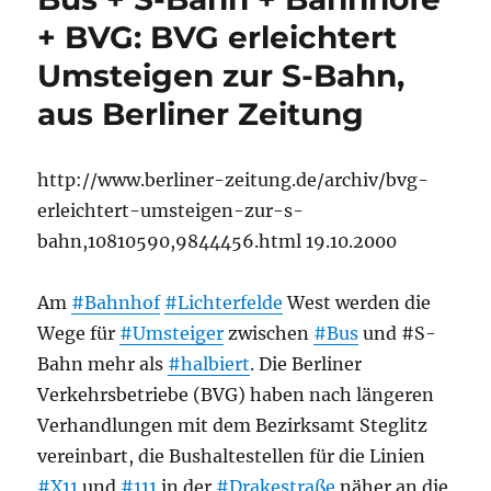
+ BVG: BVG erleichtert
Umsteigen zur S-Bahn,
aus Berliner Zeitung
http://www.berliner-zeitung.de/archiv/bvg-
erleichtert-umsteigen-zur-s-
bahn,10810590,9844456.html 19.10.2000
Am
#Bahnhof
#Lichterfelde
West werden die
Wege für
#Umsteiger
zwischen
#Bus
und #S-
Bahn mehr als
#halbiert
. Die Berliner
Verkehrsbetriebe (BVG) haben nach längeren
Verhandlungen mit dem Bezirksamt Steglitz
vereinbart, die Bushaltestellen für die Linien
#X11
und
#111
in der
#Drakestraße
näher an die