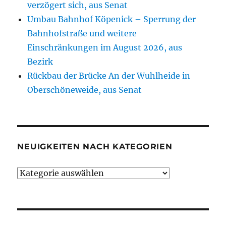
Bahn,
verzögert sich, aus Senat
aus
Umbau Bahnhof Köpenick – Sperrung der
Berliner
Bahnhofstraße und weitere
Zeitung
Einschränkungen im August 2026, aus
Bezirk
Rückbau der Brücke An der Wuhlheide in
Oberschöneweide, aus Senat
NEUIGKEITEN NACH KATEGORIEN
Neuigkeiten
nach
Kategorien