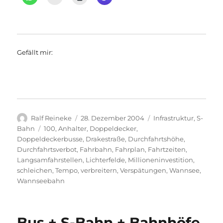
Gefällt mir:
Autor
Veröffentlicht
Kategorien
Ralf Reineke
28. Dezember 2004
Infrastruktur
,
S-
am
Schlagwörter
Bahn
100
,
Anhalter
,
Doppeldecker
,
Doppeldeckerbusse
,
Drakestraße
,
Durchfahrtshöhe
,
Durchfahrtsverbot
,
Fahrbahn
,
Fahrplan
,
Fahrtzeiten
,
Langsamfahrstellen
,
Lichterfelde
,
Millioneninvestition
,
schleichen
,
Tempo
,
verbreitern
,
Verspätungen
,
Wannsee
,
Wannseebahn
Bus + S-Bahn + Bahnhöfe