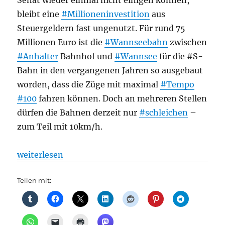
Senat wieder einmal nicht einigen können,
bleibt eine
#Millioneninvestition
aus
Steuergeldern fast ungenutzt. Für rund 75
Millionen Euro ist die
#Wannseebahn
zwischen
#Anhalter
Bahnhof und
#Wannsee
für die #S-
Bahn in den vergangenen Jahren so ausgebaut
worden, dass die Züge mit maximal
#Tempo
#100
fahren können. Doch an mehreren Stellen
dürfen die Bahnen derzeit nur
#schleichen
–
zum Teil mit 10km/h.
„S-Bahn: Streit um Brückensanierung bremst die S
weiterlesen
Teilen mit: