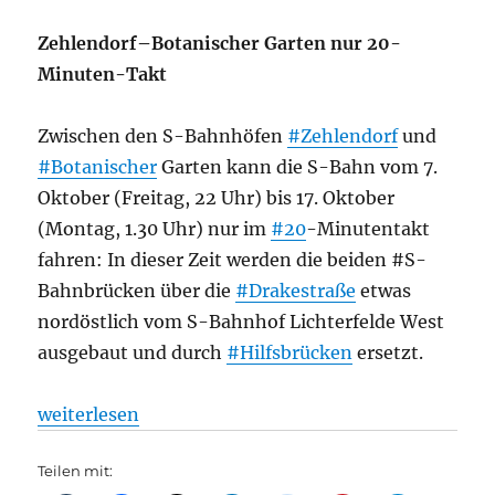
Zehlendorf–Botanischer Garten nur 20-
Minuten-Takt
Zwischen den S-Bahnhöfen
#Zehlendorf
und
#Botanischer
Garten kann die S-Bahn vom 7.
Oktober (Freitag, 22 Uhr) bis 17. Oktober
(Montag, 1.30 Uhr) nur im
#20
-Minutentakt
fahren: In dieser Zeit werden die beiden #S-
Bahnbrücken über die
#Drakestraße
etwas
nordöstlich vom S-Bahnhof Lichterfelde West
ausgebaut und durch
#Hilfsbrücken
ersetzt.
„S-Bahn: S-Bahn-Brücken auf der S 1, aus Punkt 3
weiterlesen
Teilen mit: