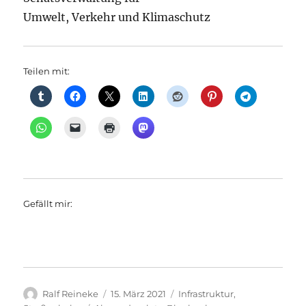
Umwelt, Verkehr und Klimaschutz
Teilen mit:
Gefällt mir:
Autor
Veröffentlicht
Kategorien
Ralf Reineke
15. März 2021
Infrastruktur
,