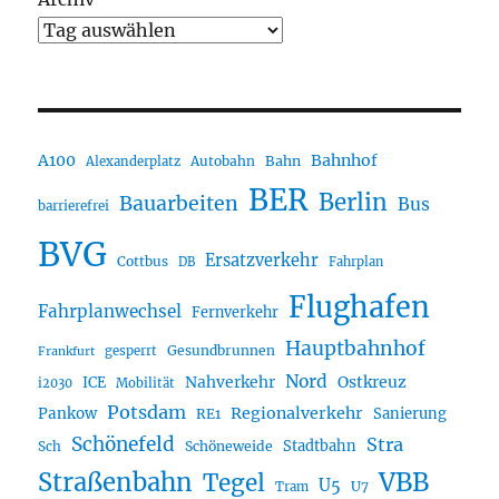
A100
Bahnhof
Autobahn
Bahn
Alexanderplatz
BER
Berlin
Bauarbeiten
Bus
barrierefrei
BVG
Ersatzverkehr
Cottbus
DB
Fahrplan
Flughafen
Fahrplanwechsel
Fernverkehr
Hauptbahnhof
Gesundbrunnen
gesperrt
Frankfurt
Nord
Nahverkehr
Ostkreuz
ICE
i2030
Mobilität
Potsdam
Regionalverkehr
Pankow
Sanierung
RE1
Schönefeld
Stra
Stadtbahn
Sch
Schöneweide
Straßenbahn
VBB
Tegel
U5
U7
Tram