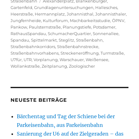
am
Schlagwörter
Straßenbahn
Alexanderplatz
,
Blankenburger
,
Gartenfeld
,
Grundlagenuntersuchungen
,
Hallesches
,
Heerstraße
,
Hermannplatz
,
Johannisthal
,
Johannisthaler
,
Jungfernheide
,
Kulturforum
,
Machbarkeitsstudie
,
ÖPNV
,
Pankow
,
Paulsternstraße
,
Planungstiefe
,
Potsdamer
,
RathausSpandau
,
SchumacherQuartier
,
Sonnenallee
,
Spandau
,
Spittelmarkt
,
Steglitz
,
Straßenbahn
,
Straßenbahnkorridors
,
Straßenbahnstrecke
,
Straßenbahnvorhabens
,
Streckeneröffnung
,
Turmstraße
,
U7für
,
UTR
,
Vorplanung
,
Warschauer
,
Weißensee
,
Wollankstraße
,
Zeitplanung
,
Zoologischer
NEUESTE BEITRÄGE
Bärchentag und Tag der Schiene bei der
Parkeisenbahn, aus Parkeisenbahn
Sanierung der U6 auf der Zielgeraden – das